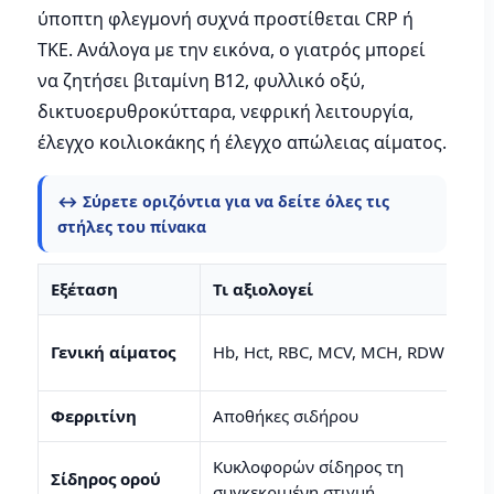
ύποπτη φλεγμονή συχνά προστίθεται CRP ή
ΤΚΕ. Ανάλογα με την εικόνα, ο γιατρός μπορεί
να ζητήσει βιταμίνη Β12, φυλλικό οξύ,
δικτυοερυθροκύτταρα, νεφρική λειτουργία,
έλεγχο κοιλιοκάκης ή έλεγχο απώλειας αίματος.
↔️ Σύρετε οριζόντια για να δείτε όλες τις
στήλες του πίνακα
Εξέταση
Τι αξιολογεί
Γενική αίματος
Hb, Hct, RBC, MCV, MCH, RDW
Φερριτίνη
Αποθήκες σιδήρου
Κυκλοφορών σίδηρος τη
Σίδηρος ορού
συγκεκριμένη στιγμή