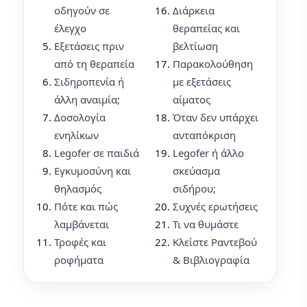
οδηγούν σε
Διάρκεια
έλεγχο
θεραπείας και
Εξετάσεις πριν
βελτίωση
από τη θεραπεία
Παρακολούθηση
Σιδηροπενία ή
με εξετάσεις
άλλη αναιμία;
αίματος
Δοσολογία
Όταν δεν υπάρχει
ενηλίκων
ανταπόκριση
Legofer σε παιδιά
Legofer ή άλλο
Εγκυμοσύνη και
σκεύασμα
θηλασμός
σιδήρου;
Πότε και πώς
Συχνές ερωτήσεις
λαμβάνεται
Τι να θυμάστε
Τροφές και
Κλείστε Ραντεβού
ροφήματα
& Βιβλιογραφία