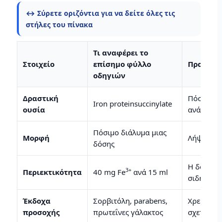
↔️ Σύρετε οριζόντια για να δείτε όλες τις
στήλες του πίνακα
Τι αναφέρει το
Στοιχείο
επίσημο φύλλο
Πρακτικ
οδηγιών
Δραστική
Πόσιμος 
Iron proteinsuccinylate
ουσία
ανάγκη
Πόσιμο διάλυμα μιας
Μορφή
Λήψη σε φ
δόσης
Η δόση με
3+
Περιεκτικότητα
40 mg Fe
ανά 15 ml
σιδήρου
Έκδοχα
Σορβιτόλη, parabens,
Χρειάζετα
προσοχής
πρωτεΐνες γάλακτος
σχετικές 