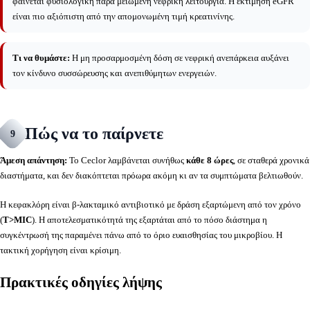
φαίνεται φυσιολογική παρά μειωμένη νεφρική λειτουργία. Η εκτίμηση eGFR
είναι πιο αξιόπιστη από την απομονωμένη τιμή κρεατινίνης.
Τι να θυμάστε:
Η μη προσαρμοσμένη δόση σε νεφρική ανεπάρκεια αυξάνει
τον κίνδυνο συσσώρευσης και ανεπιθύμητων ενεργειών.
Πώς να το παίρνετε
9
Άμεση απάντηση:
Το Ceclor λαμβάνεται συνήθως
κάθε 8 ώρες
, σε σταθερά χρονικά
διαστήματα, και δεν διακόπτεται πρόωρα ακόμη κι αν τα συμπτώματα βελτιωθούν.
Η κεφακλόρη είναι β-λακταμικό αντιβιοτικό με δράση εξαρτώμενη από τον χρόνο
(
T>MIC
). Η αποτελεσματικότητά της εξαρτάται από το πόσο διάστημα η
συγκέντρωσή της παραμένει πάνω από το όριο ευαισθησίας του μικροβίου. Η
τακτική χορήγηση είναι κρίσιμη.
Πρακτικές οδηγίες λήψης