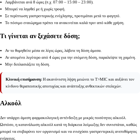
Λαμβάνεται ανά 8 ώρες (π.χ. 07:00 – 15:00 – 23:00).
Μπορεί να ληφθεί με ή χωρίς τροφή.
Σε περίπτωση γαστρεντερικής ενόχλησης, προτιμάται μετά το φαγητό.
Το πόσιμο εναιώρημα πρέπει να ανακινείται καλά πριν από κάθε χρήση.
Τι γίνεται αν ξεχάσετε δόση;
Αν το θυμηθείτε μέσα σε λίγες ώρες, λάβετε τη δόση άμεσα.
Αν απομένει λιγότερο από 4 ώρες για την επόμενη δόση, παραλείψτε τη χαμένη.
Μην διπλασιάζετε τη δόση.
Κλινική επισήμανση:
Η ακανόνιστη λήψη μειώνει το T>MIC και αυξάνει τον
κίνδυνο θεραπευτικής αποτυχίας και ανάπτυξης ανθεκτικών στελεχών.
Αλκοόλ
Δεν υπάρχει άμεση φαρμακολογική αντένδειξη με μικρές ποσότητες αλκοόλ.
Ωστόσο, η κατανάλωση αλκοόλ κατά τη διάρκεια λοίμωξης δεν συνιστάται, καθώς
μπορεί να επιβαρύνει τον οργανισμό και να ενισχύσει γαστρεντερικές ανεπιθύμητες
ενέργειες.