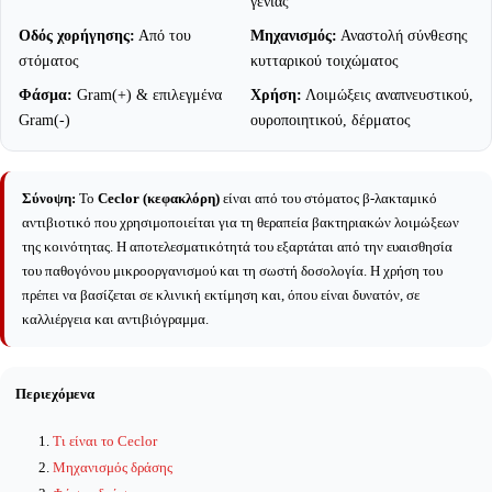
γενιάς
Οδός χορήγησης:
Από του
Μηχανισμός:
Αναστολή σύνθεσης
στόματος
κυτταρικού τοιχώματος
Φάσμα:
Gram(+) & επιλεγμένα
Χρήση:
Λοιμώξεις αναπνευστικού,
Gram(-)
ουροποιητικού, δέρματος
Σύνοψη:
Το
Ceclor (κεφακλόρη)
είναι από του στόματος β-λακταμικό
αντιβιοτικό που χρησιμοποιείται για τη θεραπεία βακτηριακών λοιμώξεων
της κοινότητας. Η αποτελεσματικότητά του εξαρτάται από την ευαισθησία
του παθογόνου μικροοργανισμού και τη σωστή δοσολογία. Η χρήση του
πρέπει να βασίζεται σε κλινική εκτίμηση και, όπου είναι δυνατόν, σε
καλλιέργεια και αντιβιόγραμμα.
Περιεχόμενα
Τι είναι το Ceclor
Μηχανισμός δράσης