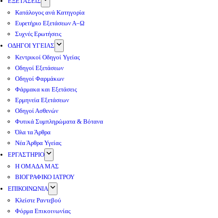
ΕΞΕΤΑΣΕΙΣ
Κατάλογος ανά Κατηγορία
Ευρετήριο Εξετάσεων Α–Ω
Συχνές Ερωτήσεις
ΟΔΗΓΟΙ ΥΓΕΙΑΣ
Κεντρικοί Οδηγοί Υγείας
Οδηγοί Εξετάσεων
Οδηγοί Φαρμάκων
Φάρμακα και Εξετάσεις
Ερμηνεία Εξετάσεων
Οδηγοί Ασθενών
Φυτικά Συμπληρώματα & Βότανα
Όλα τα Άρθρα
Νέα Άρθρα Υγείας
ΕΡΓΑΣΤΗΡΙΟ
Η ΟΜΑΔΑ ΜΑΣ
ΒΙΟΓΡΑΦΙΚΟ ΙΑΤΡΟΥ
ΕΠΙΚΟΙΝΩΝΙΑ
Κλείστε Ραντεβού
Φόρμα Επικοινωνίας