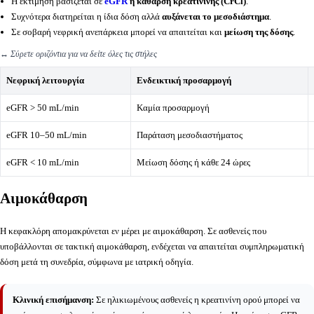
Η εκτίμηση βασίζεται σε
eGFR
ή κάθαρση κρεατινίνης (CrCl)
.
Συχνότερα διατηρείται η ίδια δόση αλλά
αυξάνεται το μεσοδιάστημα
.
Σε σοβαρή νεφρική ανεπάρκεια μπορεί να απαιτείται και
μείωση της δόσης
.
↔️
Σύρετε οριζόντια για να δείτε όλες τις στήλες
Νεφρική λειτουργία
Ενδεικτική προσαρμογή
eGFR > 50 mL/min
Καμία προσαρμογή
eGFR 10–50 mL/min
Παράταση μεσοδιαστήματος
eGFR < 10 mL/min
Μείωση δόσης ή κάθε 24 ώρες
Αιμοκάθαρση
Η κεφακλόρη απομακρύνεται εν μέρει με αιμοκάθαρση. Σε ασθενείς που
υποβάλλονται σε τακτική αιμοκάθαρση, ενδέχεται να απαιτείται συμπληρωματική
δόση μετά τη συνεδρία, σύμφωνα με ιατρική οδηγία.
Κλινική επισήμανση:
Σε ηλικιωμένους ασθενείς η κρεατινίνη ορού μπορεί να