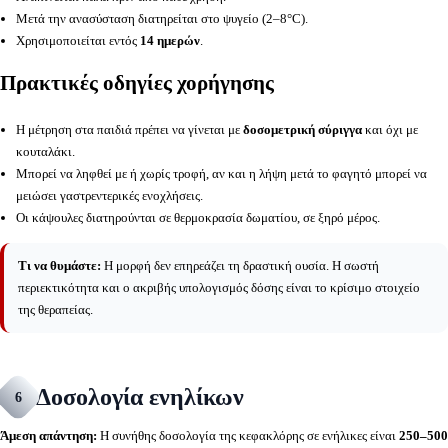
Μετά την ανασύσταση διατηρείται στο ψυγείο (2–8°C).
Χρησιμοποιείται εντός
14 ημερών
.
Πρακτικές οδηγίες χορήγησης
Η μέτρηση στα παιδιά πρέπει να γίνεται με
δοσομετρική σύριγγα
και όχι με
κουταλάκι.
Μπορεί να ληφθεί με ή χωρίς τροφή, αν και η λήψη μετά το φαγητό μπορεί να
μειώσει γαστρεντερικές ενοχλήσεις.
Οι κάψουλες διατηρούνται σε θερμοκρασία δωματίου, σε ξηρό μέρος.
Τι να θυμάστε:
Η μορφή δεν επηρεάζει τη δραστική ουσία. Η σωστή
περιεκτικότητα και ο ακριβής υπολογισμός δόσης είναι το κρίσιμο στοιχείο
της θεραπείας.
Δοσολογία ενηλίκων
6
Άμεση απάντηση:
Η συνήθης δοσολογία της κεφακλόρης σε ενήλικες είναι
250–500