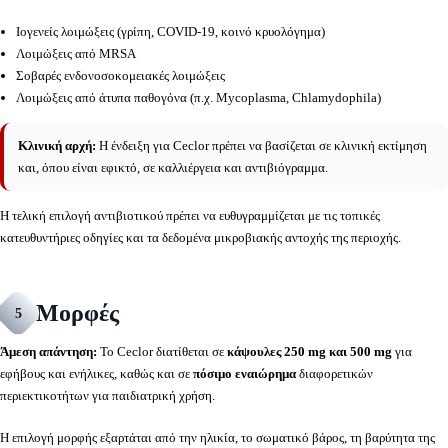
Ιογενείς λοιμώξεις (γρίπη, COVID-19, κοινό κρυολόγημα)
Λοιμώξεις από MRSA
Σοβαρές ενδονοσοκομειακές λοιμώξεις
Λοιμώξεις από άτυπα παθογόνα (π.χ. Mycoplasma, Chlamydophila)
Κλινική αρχή:
Η ένδειξη για Ceclor πρέπει να βασίζεται σε κλινική εκτίμηση
και, όπου είναι εφικτό, σε καλλιέργεια και αντιβιόγραμμα.
Η τελική επιλογή αντιβιοτικού πρέπει να ευθυγραμμίζεται με τις τοπικές
κατευθυντήριες οδηγίες και τα δεδομένα μικροβιακής αντοχής της περιοχής.
Μορφές
5
Άμεση απάντηση:
Το Ceclor διατίθεται σε
κάψουλες 250 mg και 500 mg
για
εφήβους και ενήλικες, καθώς και σε
πόσιμο εναιώρημα
διαφορετικών
περιεκτικοτήτων για παιδιατρική χρήση.
Η επιλογή μορφής εξαρτάται από την ηλικία, το σωματικό βάρος, τη βαρύτητα της