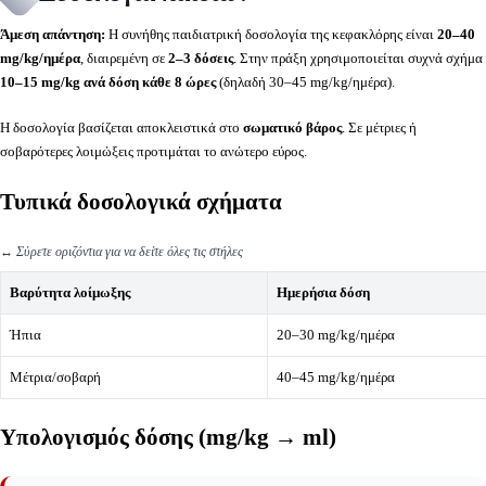
Άμεση απάντηση:
Η συνήθης παιδιατρική δοσολογία της κεφακλόρης είναι
20–40
mg/kg/ημέρα
, διαιρεμένη σε
2–3 δόσεις
. Στην πράξη χρησιμοποιείται συχνά σχήμα
10–15 mg/kg ανά δόση κάθε 8 ώρες
(δηλαδή 30–45 mg/kg/ημέρα).
Η δοσολογία βασίζεται αποκλειστικά στο
σωματικό βάρος
. Σε μέτριες ή
σοβαρότερες λοιμώξεις προτιμάται το ανώτερο εύρος.
Τυπικά δοσολογικά σχήματα
↔️
Σύρετε οριζόντια για να δείτε όλες τις στήλες
Βαρύτητα λοίμωξης
Ημερήσια δόση
Ήπια
20–30 mg/kg/ημέρα
Μέτρια/σοβαρή
40–45 mg/kg/ημέρα
Υπολογισμός δόσης (mg/kg → ml)