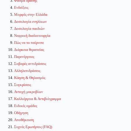
Φάσμα δράσης
Ενδείξεις
Μορφές στην Ελλάδα
Δοσολογία ενηλίκων
Δοσολογία παιδιών
Νεφρική δυσλειτουργία
Πώς να το παίρνετε
Διάρκεια θεραπείας
Παρενέργειες
Σοβαρές αντιδράσεις
Αλληλεπιδράσεις
Κύηση & Θηλασμός
Συγκρίσεις
Αντοχή μικροβίων
Καλλιέργεια & Αντιβιόγραμμα
Ειδικές ομάδες
Οδήγηση
Αποθήκευση
Συχνές Ερωτήσεις (FAQ)