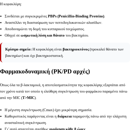
Η κεφακλόρη:
Συνδέεται με συγκεκριμένες
PBPs (Penicillin-Binding Proteins)
.
Αναστέλλει τη διασταύρωση των πεπτιδογλυκανικών αλυσίδων.
Αποδυναμώνει τη δομή του κυτταρικού τοιχώματος.
Οδηγεί σε
ωσμωτική λύση και θάνατο
του βακτηρίου.
Κρίσιμο σημείο:
Η κεφακλόρη είναι
βακτηριοκτόνος
(προκαλεί θάνατο των
βακτηρίων) και όχι βακτηριοστατική.
Φαρμακοδυναμική (PK/PD αρχές)
Όπως όλα τα β-λακταμικά, η αποτελεσματικότητα της κεφακλόρης εξαρτάται από
τον χρόνο κατά τον οποίο η ελεύθερη συγκέντρωση του φαρμάκου παραμένει πάνω
από την MIC (
T>MIC
).
Η μέγιστη συγκέντρωση (Cmax) έχει μικρότερη σημασία.
Καθοριστικός παράγοντας είναι η
διάρκεια
παραμονής πάνω από την ελάχιστη
ανασταλτική συγκέντρωση.
Γι’ αυτό απαιτείται συνήθως
χορήγηση κάθε 8 ώρες
.