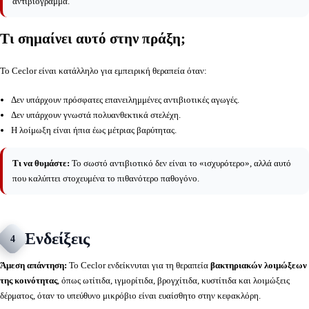
αντιβιόγραμμα.
Τι σημαίνει αυτό στην πράξη;
Το Ceclor είναι κατάλληλο για εμπειρική θεραπεία όταν:
Δεν υπάρχουν πρόσφατες επανειλημμένες αντιβιοτικές αγωγές.
Δεν υπάρχουν γνωστά πολυανθεκτικά στελέχη.
Η λοίμωξη είναι ήπια έως μέτριας βαρύτητας.
Τι να θυμάστε:
Το σωστό αντιβιοτικό δεν είναι το «ισχυρότερο», αλλά αυτό
που καλύπτει στοχευμένα το πιθανότερο παθογόνο.
Ενδείξεις
4
Άμεση απάντηση:
Το Ceclor ενδείκνυται για τη θεραπεία
βακτηριακών λοιμώξεων
της κοινότητας
, όπως ωτίτιδα, ιγμορίτιδα, βρογχίτιδα, κυστίτιδα και λοιμώξεις
δέρματος, όταν το υπεύθυνο μικρόβιο είναι ευαίσθητο στην κεφακλόρη.