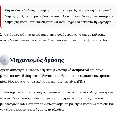
Συχνό κλινικό λάθος:
Η έναρξη αντιβιοτικού χωρίς τεκμηρίωση βακτηριακής
λοίμωξης αυξάνει τη μικροβιακή αντοχή. Σε υποτροπιάζουσες ή αποτυχημένες
λοιμώξεις, προτιμάται καλλιέργεια και αντιβιόγραμμα πριν από τη χορήγηση.
Στις επόμενες ενότητες αναλύεται ο μηχανισμός δράσης, το φάσμα κάλυψης, η
σωστή δοσολογία και τα κρίσιμα σημεία ασφαλείας κατά τη λήψη του Ceclor.
Μηχανισμός δράσης
2
Άμεση απάντηση:
Η κεφακλόρη είναι
β-λακταμικό αντιβιοτικό
που ασκεί
βακτηριοκτόνο δράση αναστέλλοντας τη σύνθεση του
κυτταρικού τοιχώματος
μέσω δέσμευσης στις πενικιλλινοδεσμευτικές πρωτεΐνες (PBPs).
Το βακτηριακό κυτταρικό τοίχωμα αποτελείται κυρίως από
πεπτιδογλυκάνη
, ένα
δομικό πλέγμα που προσδίδει μηχανική αντοχή και διατηρεί το σχήμα του
μικροοργανισμού. Κατά τον πολλαπλασιασμό, το βακτήριο πρέπει να συνθέτει και
να «διασταυρώνει» συνεχώς αυτές τις αλυσίδες.