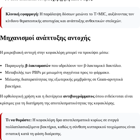
Κλινική εφαρμογή:
Η παράλειψη δόσεων μειώνει το T>MIC, αυξάνοντας τον
κίνδυνο θεραπευτικής αποτυχίας και ανάπτυξης ανθεκτικών στελεχών.
Μηχανισμοί ανάπτυξης αντοχής
Η μικροβιακή αντοχή στην κεφακλόρη μπορεί να προκύψει μέσω:
Παραγωγής
β-λακταμασών
που υδρολύουν τον β-λακταμικό δακτύλιο.
Μεταβολής των PBPs με μειωμένη συγγένεια προς το φάρμακο.
Μείωσης διαπερατότητας της εξωτερικής μεμβράνης σε Gram-αρνητικά
βακτήρια.
Η ορθολογική χρήση και η διενέργεια
αντιβιογράμματος
όπου ενδείκνυται είναι
κρίσιμες για τη διατήρηση της αποτελεσματικότητας της κεφακλόρης.
Τι να θυμάστε:
Η κεφακλόρη δρα αποτελεσματικά κυρίως σε ενεργά
πολλαπλασιαζόμενα βακτήρια, καθώς η σύνθεση κυτταρικού τοιχώματος είναι
εντατική κατά τη φάση διαίρεσης.