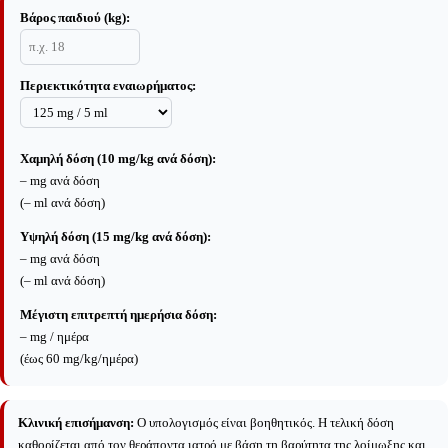
Βάρος παιδιού (kg):
Περιεκτικότητα εναιωρήματος:
Χαμηλή δόση (10 mg/kg ανά δόση):
–
mg ανά δόση
(
–
ml ανά δόση)
Υψηλή δόση (15 mg/kg ανά δόση):
–
mg ανά δόση
(
–
ml ανά δόση)
Μέγιστη επιτρεπτή ημερήσια δόση:
–
mg / ημέρα
(έως 60 mg/kg/ημέρα)
Κλινική επισήμανση:
Ο υπολογισμός είναι βοηθητικός. Η τελική δόση
καθορίζεται από τον θεράποντα ιατρό με βάση τη βαρύτητα της λοίμωξης και