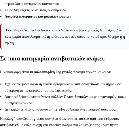
περιπτώσεις πνευμονίας κοινότητας
Ουρολοιμώξεις:
κυστίτιδα, ουρηθρίτιδα
Λοιμώξεις δέρματος και μαλακών μορίων
Τι να θυμάστε:
Το Ceclor δρα αποκλειστικά σε
βακτηριακές
λοιμώξεις. Δεν
έχει καμία αποτελεσματικότητα έναντι ιώσεων όπως το κοινό κρυολόγημα ή η
γρίπη.
Σε ποια κατηγορία αντιβιοτικών ανήκει;
Η κεφακλόρη είναι
κεφαλοσπορίνη 2ης γενιάς
, πράγμα που σημαίνει ότι:
Έχει ενισχυμένη κάλυψη έναντι ορισμένων
Gram-αρνητικών
βακτηρίων σε
σύγκριση με τις κεφαλοσπορίνες 1ης γενιάς.
Διατηρεί δραστικότητα έναντι πολλών
Gram-θετικών
μικροοργανισμών, όπως
οι στρεπτόκοκκοι.
Δεν καλύπτει άτυπα παθογόνα (π.χ.
Mycoplasma pneumoniae
) ούτε ιούς.
Η επιλογή του Ceclor γίνεται συνήθως όταν απαιτείται ένα
από του στόματος
αντιβιοτικό
με καλή ανοχή και επαρκές φάσμα για λοιμώξεις της κοινότητας.