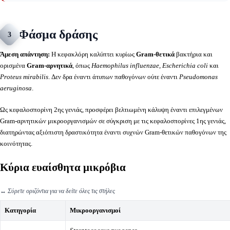
Φάσμα δράσης
3
Άμεση απάντηση:
Η κεφακλόρη καλύπτει κυρίως
Gram-θετικά
βακτήρια και
ορισμένα
Gram-αρνητικά
, όπως
Haemophilus influenzae
,
Escherichia coli
και
Proteus mirabilis
. Δεν δρα έναντι άτυπων παθογόνων ούτε έναντι
Pseudomonas
aeruginosa
.
Ως κεφαλοσπορίνη 2ης γενιάς, προσφέρει βελτιωμένη κάλυψη έναντι επιλεγμένων
Gram-αρνητικών μικροοργανισμών σε σύγκριση με τις κεφαλοσπορίνες 1ης γενιάς,
διατηρώντας αξιόπιστη δραστικότητα έναντι συχνών Gram-θετικών παθογόνων της
κοινότητας.
Κύρια ευαίσθητα μικρόβια
↔️
Σύρετε οριζόντια για να δείτε όλες τις στήλες
Κατηγορία
Μικροοργανισμοί