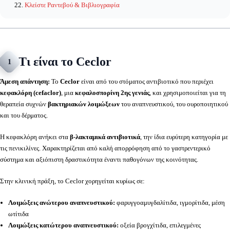
Κλείστε Ραντεβού & Βιβλιογραφία
Τι είναι το Ceclor
1
Άμεση απάντηση:
Το
Ceclor
είναι από του στόματος αντιβιοτικό που περιέχει
κεφακλόρη (cefaclor)
, μια
κεφαλοσπορίνη 2ης γενιάς
, και χρησιμοποιείται για τη
θεραπεία συχνών
βακτηριακών λοιμώξεων
του αναπνευστικού, του ουροποιητικού
και του δέρματος.
Η κεφακλόρη ανήκει στα
β-λακταμικά αντιβιοτικά
, την ίδια ευρύτερη κατηγορία με
τις πενικιλίνες. Χαρακτηρίζεται από καλή απορρόφηση από το γαστρεντερικό
σύστημα και αξιόπιστη δραστικότητα έναντι παθογόνων της κοινότητας.
Στην κλινική πράξη, το Ceclor χορηγείται κυρίως σε:
Λοιμώξεις ανώτερου αναπνευστικού:
φαρυγγοαμυγδαλίτιδα, ιγμορίτιδα, μέση
ωτίτιδα
Λοιμώξεις κατώτερου αναπνευστικού:
οξεία βρογχίτιδα, επιλεγμένες