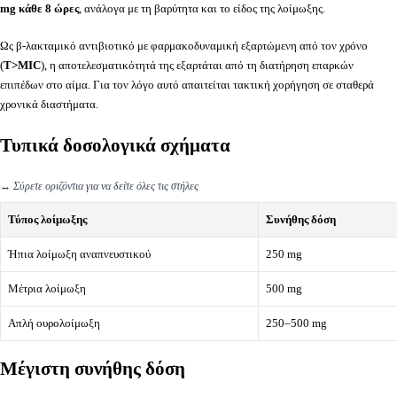
mg κάθε 8 ώρες
, ανάλογα με τη βαρύτητα και το είδος της λοίμωξης.
Ως β-λακταμικό αντιβιοτικό με φαρμακοδυναμική εξαρτώμενη από τον χρόνο
(
T>MIC
), η αποτελεσματικότητά της εξαρτάται από τη διατήρηση επαρκών
επιπέδων στο αίμα. Για τον λόγο αυτό απαιτείται τακτική χορήγηση σε σταθερά
χρονικά διαστήματα.
Τυπικά δοσολογικά σχήματα
↔️
Σύρετε οριζόντια για να δείτε όλες τις στήλες
Τύπος λοίμωξης
Συνήθης δόση
Ήπια λοίμωξη αναπνευστικού
250 mg
Μέτρια λοίμωξη
500 mg
Απλή ουρολοίμωξη
250–500 mg
Μέγιστη συνήθης δόση