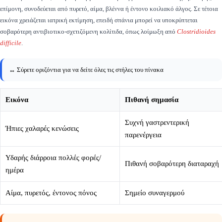
επίμονη, συνοδεύεται από πυρετό, αίμα, βλέννα ή έντονο κοιλιακό άλγος. Σε τέτοια
εικόνα χρειάζεται ιατρική εκτίμηση, επειδή σπάνια μπορεί να υποκρύπτεται
σοβαρότερη αντιβιοτικο-σχετιζόμενη κολίτιδα, όπως λοίμωξη από
Clostridioides
difficile
.
↔️ Σύρετε οριζόντια για να δείτε όλες τις στήλες του πίνακα
Εικόνα
Πιθανή σημασία
Συχνή γαστρεντερική
Ήπιες χαλαρές κενώσεις
παρενέργεια
Υδαρής διάρροια πολλές φορές/
Πιθανή σοβαρότερη διαταραχή
ημέρα
Αίμα, πυρετός, έντονος πόνος
Σημείο συναγερμού