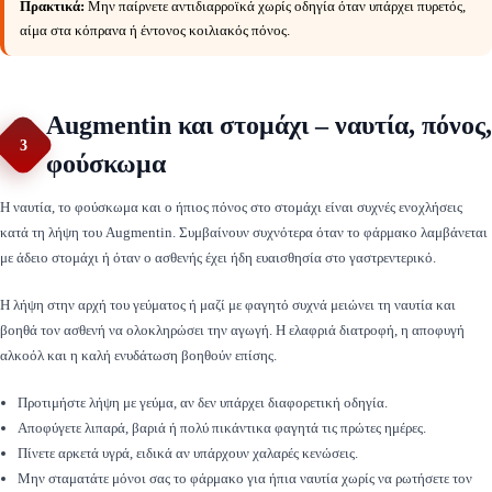
Πρακτικά:
Μην παίρνετε αντιδιαρροϊκά χωρίς οδηγία όταν υπάρχει πυρετός,
αίμα στα κόπρανα ή έντονος κοιλιακός πόνος.
Augmentin και στομάχι – ναυτία, πόνος,
3
φούσκωμα
Η ναυτία, το φούσκωμα και ο ήπιος πόνος στο στομάχι είναι συχνές ενοχλήσεις
κατά τη λήψη του Augmentin. Συμβαίνουν συχνότερα όταν το φάρμακο λαμβάνεται
με άδειο στομάχι ή όταν ο ασθενής έχει ήδη ευαισθησία στο γαστρεντερικό.
Η λήψη στην αρχή του γεύματος ή μαζί με φαγητό συχνά μειώνει τη ναυτία και
βοηθά τον ασθενή να ολοκληρώσει την αγωγή. Η ελαφριά διατροφή, η αποφυγή
αλκοόλ και η καλή ενυδάτωση βοηθούν επίσης.
Προτιμήστε λήψη με γεύμα, αν δεν υπάρχει διαφορετική οδηγία.
Αποφύγετε λιπαρά, βαριά ή πολύ πικάντικα φαγητά τις πρώτες ημέρες.
Πίνετε αρκετά υγρά, ειδικά αν υπάρχουν χαλαρές κενώσεις.
Μην σταματάτε μόνοι σας το φάρμακο για ήπια ναυτία χωρίς να ρωτήσετε τον