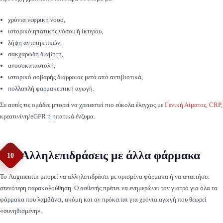
χρόνια νεφρική νόσο,
ιστορικό ηπατικής νόσου ή ίκτερου,
λήψη αντιπηκτικών,
σακχαρώδη διαβήτη,
ανοσοκαταστολή,
ιστορικό σοβαρής διάρροιας μετά από αντιβιοτικά,
πολλαπλή φαρμακευτική αγωγή.
Σε αυτές τις ομάδες μπορεί να χρειαστεί πιο εύκολα έλεγχος με
Γενική Αίματος
,
CRP
,
κρεατινίνη/eGFR ή ηπατικά ένζυμα.
Αλληλεπιδράσεις με άλλα φάρμακα
10
Το Augmentin μπορεί να αλληλεπιδράσει με ορισμένα φάρμακα ή να απαιτήσει
στενότερη παρακολούθηση. Ο ασθενής πρέπει να ενημερώνει τον γιατρό για όλα τα
φάρμακα που λαμβάνει, ακόμη και αν πρόκειται για χρόνια αγωγή που θεωρεί
«συνηθισμένη».