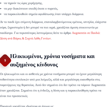
να τηρούν τις ώρες χορήγησης,
να μην διακόπτουν επειδή έπεσε ο πυρετός,
να παρακολουθούν σημεία αφυδάτωσης όταν υπάρχει διάρροια.
Αν το παιδί έχει επίμονη διάρροια, επαναλαμβανόμενους εμέτους, υπνηλία, ελάχιστα
ούρα, ξηροστομία ή δεν μπορεί να πιει υγρά, χρειάζεται άμεση επικοινωνία με
παιδίατρο. Για περισσότερες λεπτομέρειες δείτε το άρθρο
Augmentin σε Παιδιά:
Δόση ανά Βάρος & Συχνά Λάθη Γονέων
.
Ηλικιωμένοι, χρόνια νοσήματα και
9
αυξημένος κίνδυνος
Οι ηλικιωμένοι και οι ασθενείς με χρόνια νοσήματα μπορεί να έχουν μεγαλύτερη
πιθανότητα επιπλοκών από μια λοίμωξη, αλλά και μεγαλύτερη ευαισθησία στις
παρενέργειες της θεραπείας. Αυτό δεν σημαίνει ότι δεν πρέπει να πάρουν Augmentin
όταν χρειάζεται. Σημαίνει ότι η ένδειξη, η δόση και η παρακολούθηση πρέπει να
είναι πιο προσεκτικές.
Προσοχή χρειάζεται ιδιαίτερα σε άτομα με: