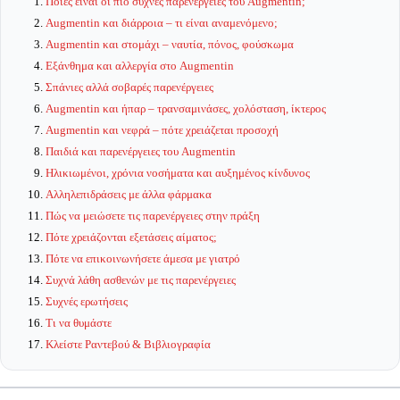
Ποιες είναι οι πιο συχνές παρενέργειες του Augmentin;
Augmentin και διάρροια – τι είναι αναμενόμενο;
Augmentin και στομάχι – ναυτία, πόνος, φούσκωμα
Εξάνθημα και αλλεργία στο Augmentin
Σπάνιες αλλά σοβαρές παρενέργειες
Augmentin και ήπαρ – τρανσαμινάσες, χολόσταση, ίκτερος
Augmentin και νεφρά – πότε χρειάζεται προσοχή
Παιδιά και παρενέργειες του Augmentin
Ηλικιωμένοι, χρόνια νοσήματα και αυξημένος κίνδυνος
Αλληλεπιδράσεις με άλλα φάρμακα
Πώς να μειώσετε τις παρενέργειες στην πράξη
Πότε χρειάζονται εξετάσεις αίματος;
Πότε να επικοινωνήσετε άμεσα με γιατρό
Συχνά λάθη ασθενών με τις παρενέργειες
Συχνές ερωτήσεις
Τι να θυμάστε
Κλείστε Ραντεβού & Βιβλιογραφία