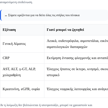
αναμενόμενη επιδείνωση.
↔️ Σύρετε οριζόντια για να δείτε όλες τις στήλες του πίνακα
Εξέταση
Γιατί μπορεί να ζητηθεί
Λευκά, ουδετερόφιλα, αιμοπετάλια, εικό
Γενική Αίματος
αιματολογικών διαταραχών
CRP
Εκτίμηση έντασης φλεγμονής και ανταπ
AST, ALT, γ-GT, ALP,
Έλεγχος ήπατος σε ίκτερο, κνησμό, σκο
χολερυθρίνη
ιστορικό
Κρεατινίνη, eGFR, ουρία
Έλεγχος νεφρικής λειτουργίας και ανάγ
Αν η λοίμωξη δεν βελτιώνεται ή υποτροπιάζει, μπορεί να χρειαστούν και