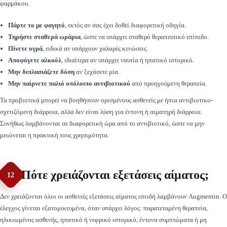
φαρμάκου.
Πάρτε το με φαγητό
, εκτός αν σας έχει δοθεί διαφορετική οδηγία.
Τηρήστε σταθερά ωράρια
, ώστε να υπάρχει σταθερό θεραπευτικό επίπεδο.
Πίνετε υγρά
, ειδικά αν υπάρχουν χαλαρές κενώσεις.
Αποφύγετε αλκοόλ
, ιδιαίτερα αν υπάρχει ναυτία ή ηπατικό ιστορικό.
Μην διπλασιάζετε δόση
αν ξεχάσετε μία.
Μην παίρνετε παλιό υπόλοιπο αντιβιοτικού
από προηγούμενη θεραπεία.
Τα προβιοτικά μπορεί να βοηθήσουν ορισμένους ασθενείς με ήπια αντιβιοτικο-
σχετιζόμενη διάρροια, αλλά δεν είναι λύση για έντονη ή αιματηρή διάρροια.
Συνήθως λαμβάνονται σε διαφορετική ώρα από το αντιβιοτικό, ώστε να μην
μειώνεται η πρακτική τους χρησιμότητα.
Πότε χρειάζονται εξετάσεις αίματος;
12
Δεν χρειάζονται όλοι οι ασθενείς εξετάσεις αίματος επειδή λαμβάνουν Augmentin. Ο
έλεγχος γίνεται εξατομικευμένα, όταν υπάρχει λόγος: παρατεταμένη θεραπεία,
ηλικιωμένος ασθενής, ηπατικό ή νεφρικό ιστορικό, έντονα συμπτώματα ή μη