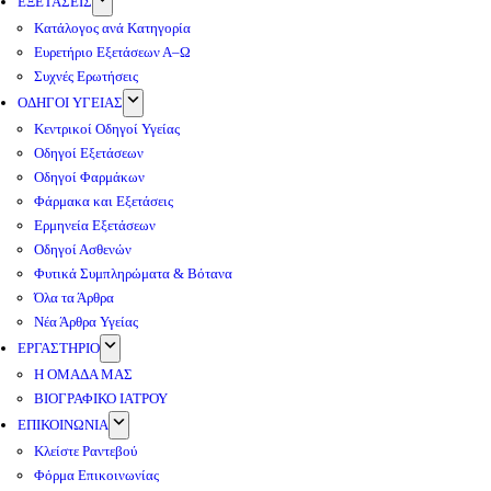
ΕΞΕΤΑΣΕΙΣ
Κατάλογος ανά Κατηγορία
Ευρετήριο Εξετάσεων Α–Ω
Συχνές Ερωτήσεις
ΟΔΗΓΟΙ ΥΓΕΙΑΣ
Κεντρικοί Οδηγοί Υγείας
Οδηγοί Εξετάσεων
Οδηγοί Φαρμάκων
Φάρμακα και Εξετάσεις
Ερμηνεία Εξετάσεων
Οδηγοί Ασθενών
Φυτικά Συμπληρώματα & Βότανα
Όλα τα Άρθρα
Νέα Άρθρα Υγείας
ΕΡΓΑΣΤΗΡΙΟ
Η ΟΜΑΔΑ ΜΑΣ
ΒΙΟΓΡΑΦΙΚΟ ΙΑΤΡΟΥ
ΕΠΙΚΟΙΝΩΝΙΑ
Κλείστε Ραντεβού
Φόρμα Επικοινωνίας