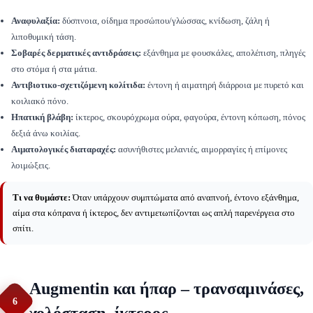
Αναφυλαξία:
δύσπνοια, οίδημα προσώπου/γλώσσας, κνίδωση, ζάλη ή
λιποθυμική τάση.
Σοβαρές δερματικές αντιδράσεις:
εξάνθημα με φουσκάλες, απολέπιση, πληγές
στο στόμα ή στα μάτια.
Αντιβιοτικο-σχετιζόμενη κολίτιδα:
έντονη ή αιματηρή διάρροια με πυρετό και
κοιλιακό πόνο.
Ηπατική βλάβη:
ίκτερος, σκουρόχρωμα ούρα, φαγούρα, έντονη κόπωση, πόνος
δεξιά άνω κοιλίας.
Αιματολογικές διαταραχές:
ασυνήθιστες μελανιές, αιμορραγίες ή επίμονες
λοιμώξεις.
Τι να θυμάστε:
Όταν υπάρχουν συμπτώματα από αναπνοή, έντονο εξάνθημα,
αίμα στα κόπρανα ή ίκτερος, δεν αντιμετωπίζονται ως απλή παρενέργεια στο
σπίτι.
Augmentin και ήπαρ – τρανσαμινάσες,
6