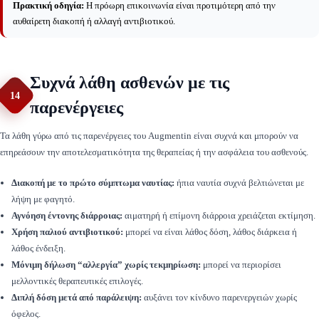
Πρακτική οδηγία:
Η πρόωρη επικοινωνία είναι προτιμότερη από την
αυθαίρετη διακοπή ή αλλαγή αντιβιοτικού.
Συχνά λάθη ασθενών με τις
14
παρενέργειες
Τα λάθη γύρω από τις παρενέργειες του Augmentin είναι συχνά και μπορούν να
επηρεάσουν την αποτελεσματικότητα της θεραπείας ή την ασφάλεια του ασθενούς.
Διακοπή με το πρώτο σύμπτωμα ναυτίας:
ήπια ναυτία συχνά βελτιώνεται με
λήψη με φαγητό.
Αγνόηση έντονης διάρροιας:
αιματηρή ή επίμονη διάρροια χρειάζεται εκτίμηση.
Χρήση παλιού αντιβιοτικού:
μπορεί να είναι λάθος δόση, λάθος διάρκεια ή
λάθος ένδειξη.
Μόνιμη δήλωση “αλλεργία” χωρίς τεκμηρίωση:
μπορεί να περιορίσει
μελλοντικές θεραπευτικές επιλογές.
Διπλή δόση μετά από παράλειψη:
αυξάνει τον κίνδυνο παρενεργειών χωρίς
όφελος.