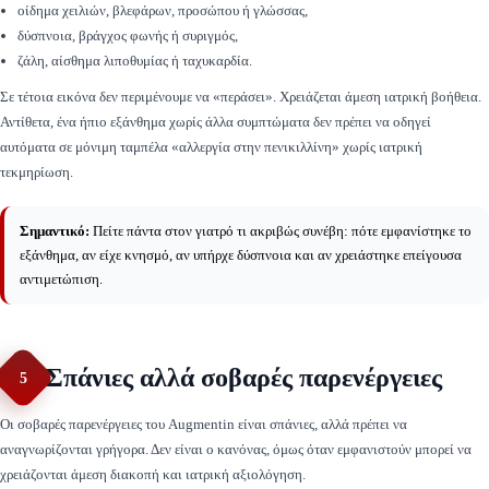
οίδημα χειλιών, βλεφάρων, προσώπου ή γλώσσας,
δύσπνοια, βράγχος φωνής ή συριγμός,
ζάλη, αίσθημα λιποθυμίας ή ταχυκαρδία.
Σε τέτοια εικόνα δεν περιμένουμε να «περάσει». Χρειάζεται άμεση ιατρική βοήθεια.
Αντίθετα, ένα ήπιο εξάνθημα χωρίς άλλα συμπτώματα δεν πρέπει να οδηγεί
αυτόματα σε μόνιμη ταμπέλα «αλλεργία στην πενικιλλίνη» χωρίς ιατρική
τεκμηρίωση.
Σημαντικό:
Πείτε πάντα στον γιατρό τι ακριβώς συνέβη: πότε εμφανίστηκε το
εξάνθημα, αν είχε κνησμό, αν υπήρχε δύσπνοια και αν χρειάστηκε επείγουσα
αντιμετώπιση.
Σπάνιες αλλά σοβαρές παρενέργειες
5
Οι σοβαρές παρενέργειες του Augmentin είναι σπάνιες, αλλά πρέπει να
αναγνωρίζονται γρήγορα. Δεν είναι ο κανόνας, όμως όταν εμφανιστούν μπορεί να
χρειάζονται άμεση διακοπή και ιατρική αξιολόγηση.