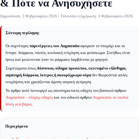
& Πότε να Ανησυχήσετε
Δημοσίευση:
3 Φεβρουαρίου 2026
• Τελευταία ενημέρωση:
3 Φεβρουαρίου 2026
Σύντομη περίληψη:
Οι συχνότερες
παρενέργειες του Augmentin
αφορούν το στομάχι και το
έντερο: διάρροια, ναυτία, κοιλιακή ενόχληση και φούσκωμα. Συνήθως είναι
ήπιες και μειώνονται όταν το φάρμακο λαμβάνεται με φαγητό.
Συμπτώματα όπως
δύσπνοια, οίδημα προσώπου, εκτεταμένο εξάνθημα,
αιματηρή διάρροια, ίκτερος ή σκουρόχρωμα ούρα
δεν θεωρούνται απλές
ενοχλήσεις και χρειάζονται άμεση ιατρική εκτίμηση.
Το άρθρο αυτό λειτουργεί ως υποστηρικτικός οδηγός του βασικού άρθρου
Augmentin – πλήρης οδηγός
και του ειδικού άρθρου
Augmentin σε παιδιά:
δόση ανά βάρος
.
Περιεχόμενα