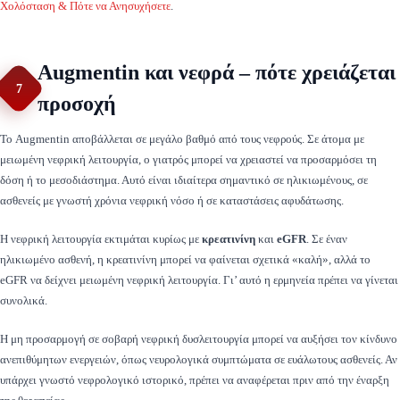
Χολόσταση & Πότε να Ανησυχήσετε
.
Augmentin και νεφρά – πότε χρειάζεται
7
προσοχή
Το Augmentin αποβάλλεται σε μεγάλο βαθμό από τους νεφρούς. Σε άτομα με
μειωμένη νεφρική λειτουργία, ο γιατρός μπορεί να χρειαστεί να προσαρμόσει τη
δόση ή το μεσοδιάστημα. Αυτό είναι ιδιαίτερα σημαντικό σε ηλικιωμένους, σε
ασθενείς με γνωστή χρόνια νεφρική νόσο ή σε καταστάσεις αφυδάτωσης.
Η νεφρική λειτουργία εκτιμάται κυρίως με
κρεατινίνη
και
eGFR
. Σε έναν
ηλικιωμένο ασθενή, η κρεατινίνη μπορεί να φαίνεται σχετικά «καλή», αλλά το
eGFR να δείχνει μειωμένη νεφρική λειτουργία. Γι’ αυτό η ερμηνεία πρέπει να γίνεται
συνολικά.
Η μη προσαρμογή σε σοβαρή νεφρική δυσλειτουργία μπορεί να αυξήσει τον κίνδυνο
ανεπιθύμητων ενεργειών, όπως νευρολογικά συμπτώματα σε ευάλωτους ασθενείς. Αν
υπάρχει γνωστό νεφρολογικό ιστορικό, πρέπει να αναφέρεται πριν από την έναρξη