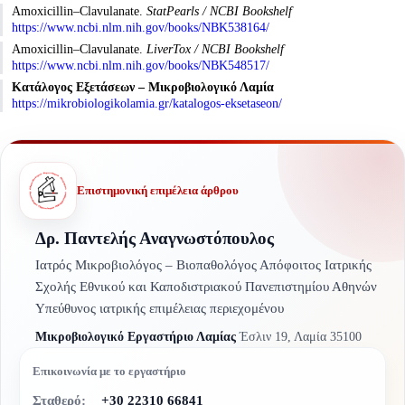
Amoxicillin–Clavulanate.
StatPearls / NCBI Bookshelf
https://www.ncbi.nlm.nih.gov/books/NBK538164/
Amoxicillin–Clavulanate.
LiverTox / NCBI Bookshelf
https://www.ncbi.nlm.nih.gov/books/NBK548517/
Κατάλογος Εξετάσεων – Μικροβιολογικό Λαμία
https://mikrobiologikolamia.gr/katalogos-eksetaseon/
Επιστημονική επιμέλεια άρθρου
Δρ. Παντελής Αναγνωστόπουλος
Ιατρός Μικροβιολόγος – Βιοπαθολόγος Απόφοιτος Ιατρικής
Σχολής Εθνικού και Καποδιστριακού Πανεπιστημίου Αθηνών
Υπεύθυνος ιατρικής επιμέλειας περιεχομένου
Μικροβιολογικό Εργαστήριο Λαμίας
Έσλιν 19, Λαμία 35100
Επικοινωνία με το εργαστήριο
Σταθερό:
+30 22310 66841