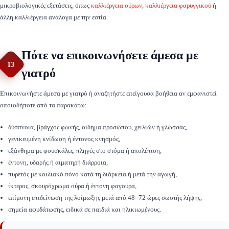
μικροβιολογικές εξετάσεις, όπως
καλλιέργεια ούρων
,
καλλιέργεια φαρυγγικού
ή
άλλη καλλιέργεια ανάλογα με την εστία.
Πότε να επικοινωνήσετε άμεσα με
13
γιατρό
Επικοινωνήστε άμεσα με γιατρό ή αναζητήστε επείγουσα βοήθεια αν εμφανιστεί
οποιοδήποτε από τα παρακάτω:
δύσπνοια, βράγχος φωνής, οίδημα προσώπου, χειλιών ή γλώσσας,
γενικευμένη κνίδωση ή έντονος κνησμός,
εξάνθημα με φουσκάλες, πληγές στο στόμα ή απολέπιση,
έντονη, υδαρής ή αιματηρή διάρροια,
πυρετός με κοιλιακό πόνο κατά τη διάρκεια ή μετά την αγωγή,
ίκτερος, σκουρόχρωμα ούρα ή έντονη φαγούρα,
επίμονη επιδείνωση της λοίμωξης μετά από 48–72 ώρες σωστής λήψης,
σημεία αφυδάτωσης, ειδικά σε παιδιά και ηλικιωμένους.