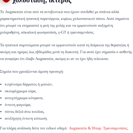
χολόσταση, ίκτερος
Το Augmentin είναι από τα αντιβιοτικά που έχουν συνδεθεί με σπάνια αλλά
χαρακτηριστική ηπατική παρενέργεια, κυρίως χολοστατικού τύπου. Αυτό σημαίνει
ότι μπορεί να επηρεαστεί η ροή της χολής και να εμφανιστούν αυξημένη
χολερυθρίνη, αλκαλική φωσφατάση, γ-GT ή τρανσαμινάσες.
Τα ηπατικά συμπτώματα μπορεί να εμφανιστούν κατά τη διάρκεια της θεραπείας ή
ακόμη και ημέρες έως εβδομάδες μετά τη διακοπή. Για αυτό έχει σημασία ο ασθενής
να αναφέρει ότι έλαβε Augmentin, ακόμη κι αν το έχει ήδη τελειώσει.
Σημεία που χρειάζονται άμεση προσοχή:
κιτρίνισμα δέρματος ή ματιών,
σκουρόχρωμα ούρα,
ανοιχτόχρωμα κόπρανα,
έντονη φαγούρα,
πόνος δεξιά άνω κοιλίας,
ανεξήγητη έντονη κόπωση.
Για πλήρη ανάλυση δείτε τον ειδικό οδηγό:
Augmentin & Ήπαρ: Τρανσαμινάσες,