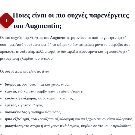
Ποιες είναι οι πιο συχνές παρενέργειες
1
του Augmentin;
Οι πιο συχνές παρενέργειες του
Augmentin
εμφανίζονται από το γαστρεντερικό
σύστημα. Αυτό συμβαίνει επειδή το φάρμακο δεν επηρεάζει μόνο το μικρόβιο που
προκαλεί τη λοίμωξη, αλλά μπορεί να διαταράξει προσωρινά και τη φυσιολογική
μικροβιακή χλωρίδα του εντέρου.
Οι συχνότερες ενοχλήσεις είναι:
διάρροια
, συνήθως ήπια και χωρίς αίμα,
ναυτία
, ειδικά όταν λαμβάνεται με άδειο στομάχι,
κοιλιακή ενόχληση
, φούσκωμα ή κράμπες,
έμετος
, λιγότερο συχνά,
πονοκέφαλος
ή αίσθημα κόπωσης,
ήπιο εξάνθημα
, που χρειάζεται αξιολόγηση για να ξεχωρίσει αν είναι αλλεργικό,
μυκητίαση
στο στόμα ή στα γεννητικά όργανα, κυρίως σε άτομα με προδιάθεση.