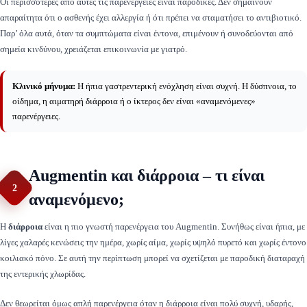
Οι περισσότερες από αυτές τις παρενέργειες είναι παροδικές. Δεν σημαίνουν
απαραίτητα ότι ο ασθενής έχει αλλεργία ή ότι πρέπει να σταματήσει το αντιβιοτικό.
Παρ’ όλα αυτά, όταν τα συμπτώματα είναι έντονα, επιμένουν ή συνοδεύονται από
σημεία κινδύνου, χρειάζεται επικοινωνία με γιατρό.
Κλινικό μήνυμα:
Η ήπια γαστρεντερική ενόχληση είναι συχνή. Η δύσπνοια, το
οίδημα, η αιματηρή διάρροια ή ο ίκτερος δεν είναι «αναμενόμενες»
παρενέργειες.
Augmentin και διάρροια – τι είναι
2
αναμενόμενο;
Η
διάρροια
είναι η πιο γνωστή παρενέργεια του Augmentin. Συνήθως είναι ήπια, με
λίγες χαλαρές κενώσεις την ημέρα, χωρίς αίμα, χωρίς υψηλό πυρετό και χωρίς έντονο
κοιλιακό πόνο. Σε αυτή την περίπτωση μπορεί να σχετίζεται με παροδική διαταραχή
της εντερικής χλωρίδας.
Δεν θεωρείται όμως απλή παρενέργεια όταν η διάρροια είναι πολύ συχνή, υδαρής,