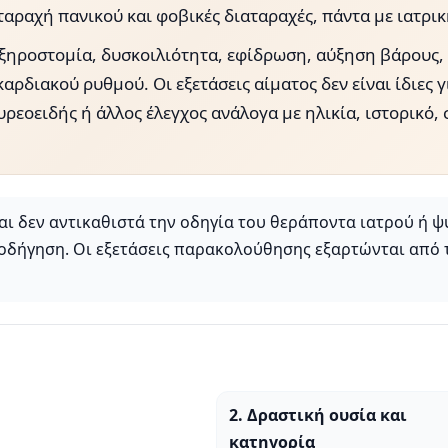
αραχή πανικού και φοβικές διαταραχές, πάντα με ιατρι
ξηροστομία, δυσκοιλιότητα, εφίδρωση, αύξηση βάρους, 
ρδιακού ρυθμού. Οι εξετάσεις αίματος δεν είναι ίδιες γ
θυρεοειδής ή άλλος έλεγχος ανάλογα με ηλικία, ιστορικ
αι δεν αντικαθιστά την οδηγία του θεράποντα ιατρού ή ψυ
θοδήγηση. Οι εξετάσεις παρακολούθησης εξαρτώνται από το
2. Δραστική ουσία και
κατηγορία