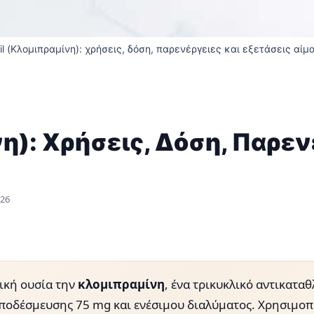
il (Κλομιπραμίνη): χρήσεις, δόση, παρενέργειες και εξετάσεις αίμ
η): Χρήσεις, Δόση, Παρεν
026
τική ουσία την
κλομιπραμίνη
, ένα τρικυκλικό αντικατα
ποδέσμευσης 75 mg και ενέσιμου διαλύματος. Χρησιμοπο