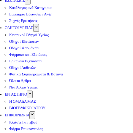
ΕΞΕΤΑΣΕΙΣ
Κατάλογος ανά Κατηγορία
Ευρετήριο Εξετάσεων Α–Ω
Συχνές Ερωτήσεις
ΟΔΗΓΟΙ ΥΓΕΙΑΣ
Κεντρικοί Οδηγοί Υγείας
Οδηγοί Εξετάσεων
Οδηγοί Φαρμάκων
Φάρμακα και Εξετάσεις
Ερμηνεία Εξετάσεων
Οδηγοί Ασθενών
Φυτικά Συμπληρώματα & Βότανα
Όλα τα Άρθρα
Νέα Άρθρα Υγείας
ΕΡΓΑΣΤΗΡΙΟ
Η ΟΜΑΔΑ ΜΑΣ
ΒΙΟΓΡΑΦΙΚΟ ΙΑΤΡΟΥ
ΕΠΙΚΟΙΝΩΝΙΑ
Κλείστε Ραντεβού
Φόρμα Επικοινωνίας