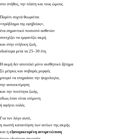
στο στήθος, την πλάτη και τους ώμους.
Παρότι συχνά θεωρείται
«πρόβλημα της εφηβείας»,
ένα σημαντικό ποσοστό ασθενών
συνεχίζει να εμφανίζει ακμή
και στην ενήλικη ζωή,
ιδιαίτερα μετά τα 25–30 έτη.
Η ακμή δεν αποτελεί μόνο αισθητικό ζήτημα.
Σε μέτριες και σοβαρές μορφές
μπορεί να επηρεάσει την ψυχολογία,
την αυτοεκτίμηση
και την ποιότητα ζωής,
ιδίως όταν είναι επίμονη
ή αφήνει ουλές.
Για τον λόγο αυτό,
η σωστή κατανόηση των αιτίων της ακμής
και η
εξατομικευμένη αντιμετώπιση
έχουν ιδιαίτερη σημασία,