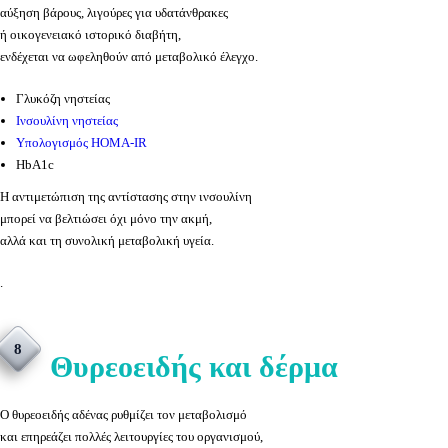
αύξηση βάρους, λιγούρες για υδατάνθρακες
ή οικογενειακό ιστορικό διαβήτη,
ενδέχεται να ωφεληθούν από μεταβολικό έλεγχο.
Γλυκόζη νηστείας
Ινσουλίνη νηστείας
Υπολογισμός HOMA-IR
HbA1c
Η αντιμετώπιση της αντίστασης στην ινσουλίνη
μπορεί να βελτιώσει όχι μόνο την ακμή,
αλλά και τη συνολική μεταβολική υγεία.
.
8
Θυρεοειδής και δέρμα
Ο θυρεοειδής αδένας ρυθμίζει τον μεταβολισμό
και επηρεάζει πολλές λειτουργίες του οργανισμού,