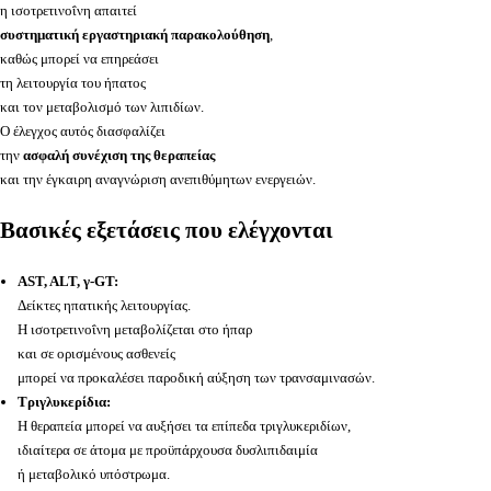
η ισοτρετινοΐνη απαιτεί
συστηματική εργαστηριακή παρακολούθηση
,
καθώς μπορεί να επηρεάσει
τη λειτουργία του ήπατος
και τον μεταβολισμό των λιπιδίων.
Ο έλεγχος αυτός διασφαλίζει
την
ασφαλή συνέχιση της θεραπείας
και την έγκαιρη αναγνώριση ανεπιθύμητων ενεργειών.
Βασικές εξετάσεις που ελέγχονται
AST, ALT, γ-GT:
Δείκτες ηπατικής λειτουργίας.
Η ισοτρετινοΐνη μεταβολίζεται στο ήπαρ
και σε ορισμένους ασθενείς
μπορεί να προκαλέσει παροδική αύξηση των τρανσαμινασών.
Τριγλυκερίδια:
Η θεραπεία μπορεί να αυξήσει τα επίπεδα τριγλυκεριδίων,
ιδιαίτερα σε άτομα με προϋπάρχουσα δυσλιπιδαιμία
ή μεταβολικό υπόστρωμα.