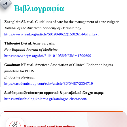
14
Βιβλιογραφία
Zaenglein AL et al.
Guidelines of care for the management of acne vulgaris.
Journal of the American Academy of Dermatology
.
https://www.jaad.org/article/S0190-9622(15)02614-6/fulltext
Thiboutot D et al.
Acne vulgaris.
New England Journal of Medicine
.
https://www.nejm.org/doi/full/10.1056/NEJMra1709699
Goodman NF et al.
American Association of Clinical Endocrinologists
guideline for PCOS.
Endocrine Reviews
.
https://academic.oup.com/edrv/article/36/5/487/2354719
Διαθέσιμες εξετάσεις για ορμονικό & μεταβολικό έλεγχο ακμής
.
https://mikrobiologikolamia.gr/katalogos-eksetaseon/
Επιστημονική επιμέλεια άρθρου