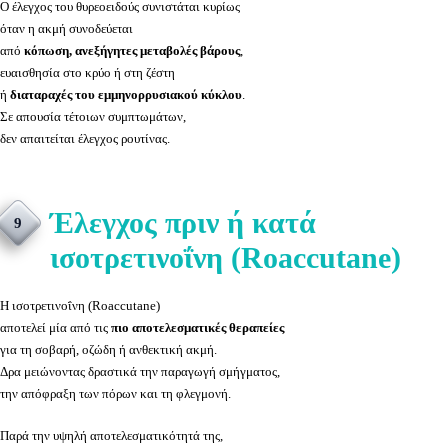
Ο έλεγχος του θυρεοειδούς συνιστάται κυρίως
όταν η ακμή συνοδεύεται
από
κόπωση, ανεξήγητες μεταβολές βάρους
,
ευαισθησία στο κρύο ή στη ζέστη
ή
διαταραχές του εμμηνορρυσιακού κύκλου
.
Σε απουσία τέτοιων συμπτωμάτων,
δεν απαιτείται έλεγχος ρουτίνας.
Έλεγχος πριν ή κατά
9
ισοτρετινοΐνη (Roaccutane)
Η ισοτρετινοΐνη (Roaccutane)
αποτελεί μία από τις
πιο αποτελεσματικές θεραπείες
για τη σοβαρή, οζώδη ή ανθεκτική ακμή.
Δρα μειώνοντας δραστικά την παραγωγή σμήγματος,
την απόφραξη των πόρων και τη φλεγμονή.
Παρά την υψηλή αποτελεσματικότητά της,