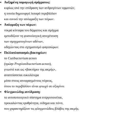
Αυξημένη παραγωγή σμήγματος:
κυρίως υπό την επίδραση των ανδρογόνων ορμονών,
η οποία δημιουργεί λιπαρό περιβάλλον
και ευνοεί την απόφραξη των πόρων.
Απόφραξη των πόρων:
νεκρά κύτταρα του δέρματος και σμήγμα
εμποδίζουν τη φυσιολογική αποχέτευση
των σμηγματογόνων αδένων,
οδηγώντας στο σχηματισμό φαγεσώρων.
Πολλαπλασιασμός βακτηρίων:
το
Cutibacterium acnes
(
πρώην Propionibacterium acnes
),
γνωστό και ως «βακτήριο της ακμής»,
αναπτύσσεται ευκολότερα
μέσα στους αποφραγμένους πόρους,
όπου το περιβάλλον είναι φτωχό σε οξυγόνο.
Φλεγμονώδης αντίδραση:
το ανοσοποιητικό σύστημα ενεργοποιείται,
προκαλώντας ερυθρότητα, οίδημα και πόνο,
που χαρακτηρίζουν τις φλεγμονώδεις βλάβες της ακμής.