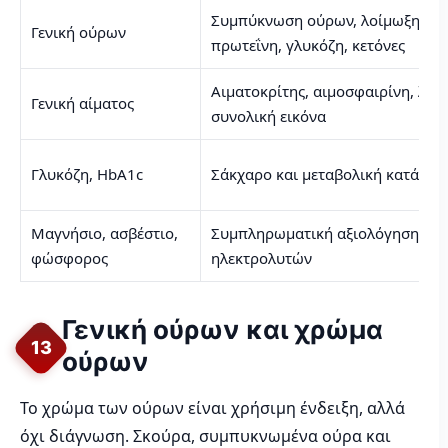
Συμπύκνωση ούρων, λοίμωξη, αί
Γενική ούρων
πρωτεΐνη, γλυκόζη, κετόνες
Αιματοκρίτης, αιμοσφαιρίνη, λευ
Γενική αίματος
συνολική εικόνα
Γλυκόζη, HbA1c
Σάκχαρο και μεταβολική κατάστα
Μαγνήσιο, ασβέστιο,
Συμπληρωματική αξιολόγηση
φώσφορος
ηλεκτρολυτών
Γενική ούρων και χρώμα
13
ούρων
Το χρώμα των ούρων είναι χρήσιμη ένδειξη, αλλά
όχι διάγνωση. Σκούρα, συμπυκνωμένα ούρα και