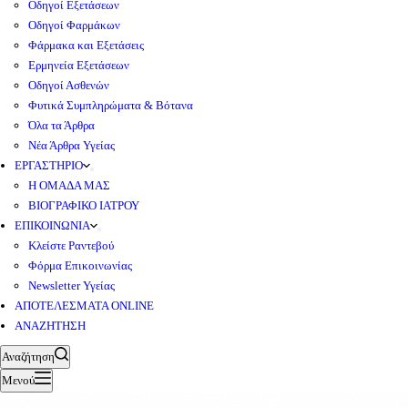
Οδηγοί Εξετάσεων
Οδηγοί Φαρμάκων
Φάρμακα και Εξετάσεις
Ερμηνεία Εξετάσεων
Οδηγοί Ασθενών
Φυτικά Συμπληρώματα & Βότανα
Όλα τα Άρθρα
Νέα Άρθρα Υγείας
ΕΡΓΑΣΤΗΡΙΟ
Η ΟΜΑΔΑ ΜΑΣ
ΒΙΟΓΡΑΦΙΚΟ ΙΑΤΡΟΥ
ΕΠΙΚΟΙΝΩΝΙΑ
Κλείστε Ραντεβού
Φόρμα Επικοινωνίας
Newsletter Υγείας
ΑΠΟΤΕΛΕΣΜΑΤΑ ONLINE
ΑΝΑΖΗΤΗΣΗ
Αναζήτηση
Μενού