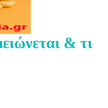
μειώνεται & τι