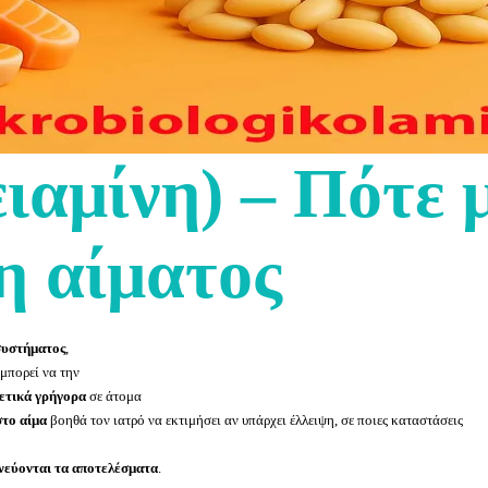
ιαμίνη) – Πότε 
ση αίματος
συστήματος
,
 μπορεί να την
χετικά γρήγορα
σε άτομα
στο αίμα
βοηθά τον ιατρό να εκτιμήσει αν υπάρχει έλλειψη, σε ποιες καταστάσεις
ηνεύονται τα αποτελέσματα
.