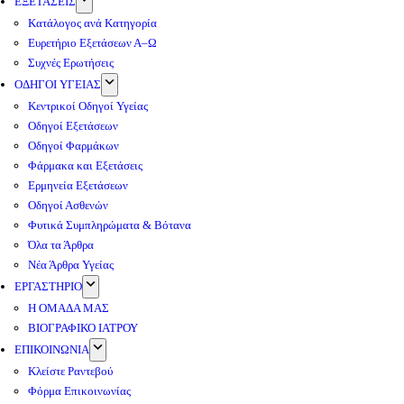
ΕΞΕΤΑΣΕΙΣ
Κατάλογος ανά Κατηγορία
Ευρετήριο Εξετάσεων Α–Ω
Συχνές Ερωτήσεις
ΟΔΗΓΟΙ ΥΓΕΙΑΣ
Κεντρικοί Οδηγοί Υγείας
Οδηγοί Εξετάσεων
Οδηγοί Φαρμάκων
Φάρμακα και Εξετάσεις
Ερμηνεία Εξετάσεων
Οδηγοί Ασθενών
Φυτικά Συμπληρώματα & Βότανα
Όλα τα Άρθρα
Νέα Άρθρα Υγείας
ΕΡΓΑΣΤΗΡΙΟ
Η ΟΜΑΔΑ ΜΑΣ
ΒΙΟΓΡΑΦΙΚΟ ΙΑΤΡΟΥ
ΕΠΙΚΟΙΝΩΝΙΑ
Κλείστε Ραντεβού
Φόρμα Επικοινωνίας