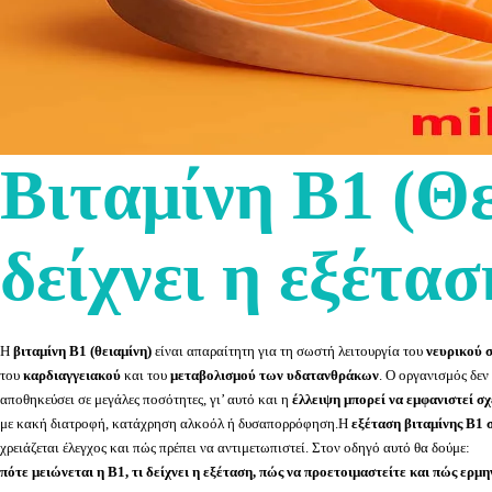
Βιταμίνη Β1 (Θε
δείχνει η εξέτα
Η
βιταμίνη Β1 (θειαμίνη)
είναι απαραίτητη για τη σωστή λειτουργία του
νευρικού 
του
καρδιαγγειακού
και του
μεταβολισμού των υδατανθράκων
. Ο οργανισμός δεν
αποθηκεύσει σε μεγάλες ποσότητες, γι’ αυτό και η
έλλειψη μπορεί να εμφανιστεί σ
με κακή διατροφή, κατάχρηση αλκοόλ ή δυσαπορρόφηση.Η
εξέταση βιταμίνης Β1 
χρειάζεται έλεγχος και πώς πρέπει να αντιμετωπιστεί. Στον οδηγό αυτό θα δούμε:
πότε μειώνεται η Β1, τι δείχνει η εξέταση, πώς να προετοιμαστείτε και πώς ερμ