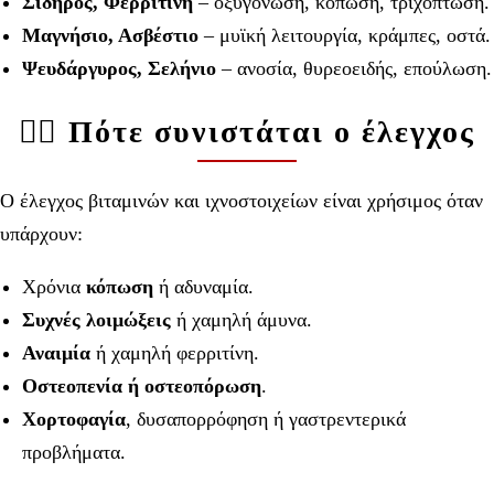
Σίδηρος, Φερριτίνη
– οξυγόνωση, κόπωση, τριχόπτωση.
Μαγνήσιο, Ασβέστιο
– μυϊκή λειτουργία, κράμπες, οστά.
Ψευδάργυρος, Σελήνιο
– ανοσία, θυρεοειδής, επούλωση.
👨‍⚕️ Πότε συνιστάται ο έλεγχος
Ο έλεγχος βιταμινών και ιχνοστοιχείων είναι χρήσιμος όταν
υπάρχουν:
Χρόνια
κόπωση
ή αδυναμία.
Συχνές λοιμώξεις
ή χαμηλή άμυνα.
Αναιμία
ή χαμηλή φερριτίνη.
Οστεοπενία ή οστεοπόρωση
.
Χορτοφαγία
, δυσαπορρόφηση ή γαστρεντερικά
προβλήματα.