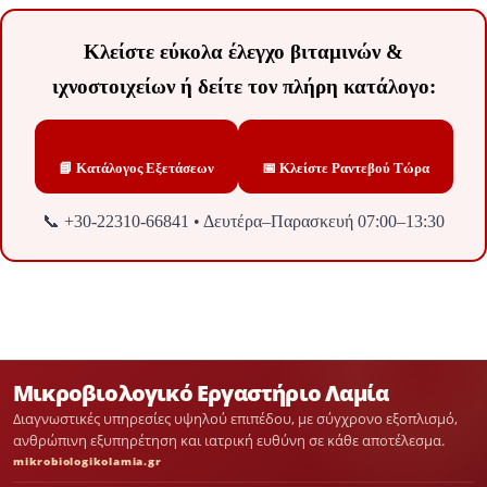
Κλείστε εύκολα έλεγχο βιταμινών &
ιχνοστοιχείων ή δείτε τον πλήρη κατάλογο:
📘 Κατάλογος Εξετάσεων
📅 Κλείστε Ραντεβού Τώρα
📞 +30-22310-66841 • Δευτέρα–Παρασκευή 07:00–13:30
Μικροβιολογικό Εργαστήριο Λαμία
Διαγνωστικές υπηρεσίες υψηλού επιπέδου, με σύγχρονο εξοπλισμό,
ανθρώπινη εξυπηρέτηση και ιατρική ευθύνη σε κάθε αποτέλεσμα.
mikrobiologikolamia.gr