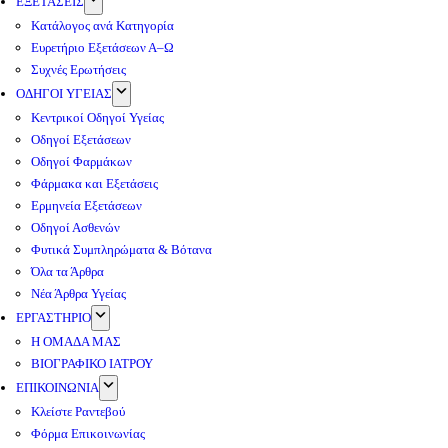
ΕΞΕΤΑΣΕΙΣ
Κατάλογος ανά Κατηγορία
Ευρετήριο Εξετάσεων Α–Ω
Συχνές Ερωτήσεις
ΟΔΗΓΟΙ ΥΓΕΙΑΣ
Κεντρικοί Οδηγοί Υγείας
Οδηγοί Εξετάσεων
Οδηγοί Φαρμάκων
Φάρμακα και Εξετάσεις
Ερμηνεία Εξετάσεων
Οδηγοί Ασθενών
Φυτικά Συμπληρώματα & Βότανα
Όλα τα Άρθρα
Νέα Άρθρα Υγείας
ΕΡΓΑΣΤΗΡΙΟ
Η ΟΜΑΔΑ ΜΑΣ
ΒΙΟΓΡΑΦΙΚΟ ΙΑΤΡΟΥ
ΕΠΙΚΟΙΝΩΝΙΑ
Κλείστε Ραντεβού
Φόρμα Επικοινωνίας