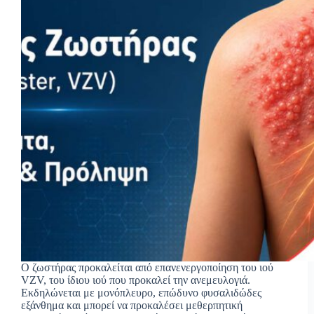
Ο ζωστήρας προκαλείται από επανενεργοποίηση του ιού
VZV, του ίδιου ιού που προκαλεί την ανεμευλογιά.
Εκδηλώνεται με μονόπλευρο, επώδυνο φυσαλιδώδες
εξάνθημα και μπορεί να προκαλέσει μεθερπητική