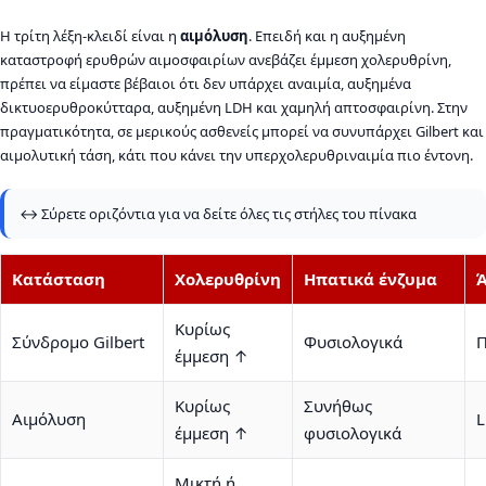
Η τρίτη λέξη-κλειδί είναι η
αιμόλυση
. Επειδή και η αυξημένη
καταστροφή ερυθρών αιμοσφαιρίων ανεβάζει έμμεση χολερυθρίνη,
πρέπει να είμαστε βέβαιοι ότι δεν υπάρχει αναιμία, αυξημένα
δικτυοερυθροκύτταρα, αυξημένη LDH και χαμηλή απτοσφαιρίνη. Στην
πραγματικότητα, σε μερικούς ασθενείς μπορεί να συνυπάρχει Gilbert και
αιμολυτική τάση, κάτι που κάνει την υπερχολερυθριναιμία πιο έντονη.
↔️ Σύρετε οριζόντια για να δείτε όλες τις στήλες του πίνακα
Κατάσταση
Χολερυθρίνη
Ηπατικά ένζυμα
Ά
Κυρίως
Σύνδρομο Gilbert
Φυσιολογικά
Π
έμμεση ↑
Κυρίως
Συνήθως
Αιμόλυση
L
έμμεση ↑
φυσιολογικά
Μικτή ή