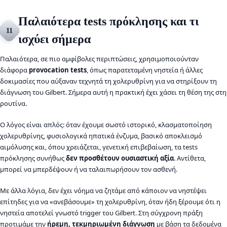
Παλαιότερα tests πρόκλησης και τι
11
ισχύει σήμερα
Παλαιότερα, σε πιο αμφίβολες περιπτώσεις, χρησιμοποιούνταν
διάφορα
provocation tests
, όπως παρατεταμένη νηστεία ή άλλες
δοκιμασίες που αύξαναν τεχνητά τη χολερυθρίνη για να στηρίξουν τη
διάγνωση του Gilbert. Σήμερα αυτή η πρακτική έχει χάσει τη θέση της στη
ρουτίνα.
Ο λόγος είναι απλός: όταν έχουμε σωστό ιστορικό, κλασματοποίηση
χολερυθρίνης, φυσιολογικά ηπατικά ένζυμα, βασικό αποκλεισμό
αιμόλυσης και, όπου χρειάζεται, γενετική επιβεβαίωση, τα tests
πρόκλησης συνήθως
δεν προσθέτουν ουσιαστική αξία
. Αντίθετα,
μπορεί να μπερδέψουν ή να ταλαιπωρήσουν τον ασθενή.
Με άλλα λόγια, δεν έχει νόημα να ζητάμε από κάποιον να νηστέψει
επίτηδες για να «ανεβάσουμε» τη χολερυθρίνη, όταν ήδη ξέρουμε ότι η
νηστεία αποτελεί γνωστό trigger του Gilbert. Στη σύγχρονη πράξη
προτιμάμε την
ήρεμη, τεκμηριωμένη διάγνωση
με βάση τα δεδομένα