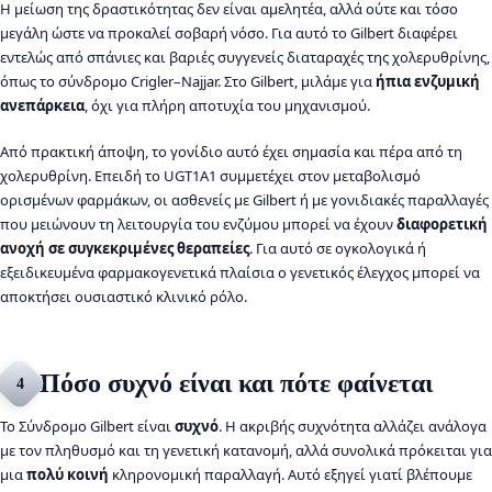
Η μείωση της δραστικότητας δεν είναι αμελητέα, αλλά ούτε και τόσο
μεγάλη ώστε να προκαλεί σοβαρή νόσο. Για αυτό το Gilbert διαφέρει
εντελώς από σπάνιες και βαριές συγγενείς διαταραχές της χολερυθρίνης,
όπως το σύνδρομο Crigler–Najjar. Στο Gilbert, μιλάμε για
ήπια ενζυμική
ανεπάρκεια
, όχι για πλήρη αποτυχία του μηχανισμού.
Από πρακτική άποψη, το γονίδιο αυτό έχει σημασία και πέρα από τη
χολερυθρίνη. Επειδή το UGT1A1 συμμετέχει στον μεταβολισμό
ορισμένων φαρμάκων, οι ασθενείς με Gilbert ή με γονιδιακές παραλλαγές
που μειώνουν τη λειτουργία του ενζύμου μπορεί να έχουν
διαφορετική
ανοχή σε συγκεκριμένες θεραπείες
. Για αυτό σε ογκολογικά ή
εξειδικευμένα φαρμακογενετικά πλαίσια ο γενετικός έλεγχος μπορεί να
αποκτήσει ουσιαστικό κλινικό ρόλο.
Πόσο συχνό είναι και πότε φαίνεται
4
Το Σύνδρομο Gilbert είναι
συχνό
. Η ακριβής συχνότητα αλλάζει ανάλογα
με τον πληθυσμό και τη γενετική κατανομή, αλλά συνολικά πρόκειται για
μια
πολύ κοινή
κληρονομική παραλλαγή. Αυτό εξηγεί γιατί βλέπουμε