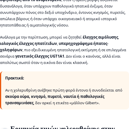
δυσανάλογα, όταν υπάρχουν παθολογικά ηπατικά ένζυμα, όταν
συνυπάρχουν πόνος στο δεξιό υποχόνδριο, έντονος κνησμός, πυρετός,
απώλεια βάρους ή όταν υπάρχει οικογενειακό ή ατομικό ιστορικό
ηπατοπάθειας ή αιματολογικής νόσου.
Ανάλογα με την περίπτωση, μπορεί να ζητηθεί
έλεγχος αιμόλυσης
,
ιολογικός έλεγχος ηπατίτιδων
,
υπερηχογράφημα ήπατος-
χοληφόρων
, πιο εξειδικευμένη ηπατολογική εκτίμηση ή σε επιλεγμένα
σενάρια
γενετικός έλεγχος UGT1A1
. Δεν είναι ο κανόνας, αλλά είναι
απολύτως σωστό όταν η εικόνα δεν είναι κλασική.
Πρακτικά:
Αν η χολερυθρίνη ανέβηκε πρώτη φορά έντονα ή συνοδεύεται από
σκούρα ούρα, κνησμό, πυρετό, ναυτία ή παθολογικές
τρανσαμινάσες
, δεν αρκεί η ετικέτα «μάλλον Gilbert».
Ερμηνεία τιμών χολερυθρίνης στην