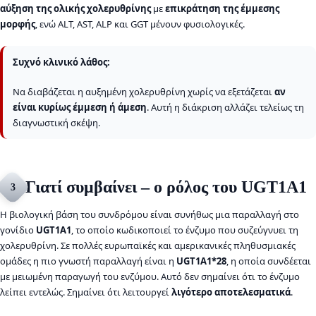
αύξηση της ολικής χολερυθρίνης
με
επικράτηση της έμμεσης
μορφής
, ενώ ALT, AST, ALP και GGT μένουν φυσιολογικές.
Συχνό κλινικό λάθος:
Να διαβάζεται η αυξημένη χολερυθρίνη χωρίς να εξετάζεται
αν
είναι κυρίως έμμεση ή άμεση
. Αυτή η διάκριση αλλάζει τελείως τη
διαγνωστική σκέψη.
Γιατί συμβαίνει – ο ρόλος του UGT1A1
3
Η βιολογική βάση του συνδρόμου είναι συνήθως μια παραλλαγή στο
γονίδιο
UGT1A1
, το οποίο κωδικοποιεί το ένζυμο που συζεύγνυει τη
χολερυθρίνη. Σε πολλές ευρωπαϊκές και αμερικανικές πληθυσμιακές
ομάδες η πιο γνωστή παραλλαγή είναι η
UGT1A1*28
, η οποία συνδέεται
με μειωμένη παραγωγή του ενζύμου. Αυτό δεν σημαίνει ότι το ένζυμο
λείπει εντελώς. Σημαίνει ότι λειτουργεί
λιγότερο αποτελεσματικά
.