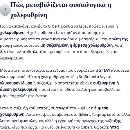
Πώς μεταβολίζεται φυσιολογικά η
2
χολερυθρίνη
Για να καταλάβει κανείς το Gilbert, βοηθά να ξέρει πρώτα τι είναι η
χολερυθρίνη
. Η χολερυθρίνη είναι προϊόν διάσπασης της
αιμοσφαιρίνης από τα γερασμένα ερυθρά αιμοσφαίρια. Στην πρώτη της
μορφή κυκλοφορεί ως
μη συζευγμένη ή έμμεση χολερυθρίνη
. Αυτή
δεν είναι υδατοδιαλυτή και μεταφέρεται στο ήπαρ δεσμευμένη με
λευκωματίνη.
Μέσα στα ηπατοκύτταρα, ένα ένζυμο που ονομάζεται
UGT1A1
προσθέτει
γλυκουρονικό οξύ στη χολερυθρίνη. Αυτή η διαδικασία λέγεται
γλυκουρονίδωση
ή σύζευξη. Το αποτέλεσμα είναι η
συζευγμένη ή
άμεση χολερυθρίνη
, που είναι πιο υδατοδιαλυτή και αποβάλλεται
μέσω της χολής στο έντερο.
Όταν η σύζευξη καθυστερεί, συσσωρεύεται κυρίως η
έμμεση
χολερυθρίνη
. Αυτό ακριβώς συμβαίνει στο Gilbert. Το ήπαρ κατά τα άλλα
λειτουργεί φυσιολογικά, αλλά η «γραμμή παραγωγής» της σύζευξης
τρέχει λίγο πιο αργά. Για αυτό, σε ένα τυπικό Gilbert, θα δείτε
ήπια