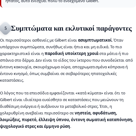
ήπατος, αυτό ενισχύει πολύ το ενδεχόμενο Gilbert.
Συμπτώματα και εκλυτικοί παράγοντες
5
Οι περισσότεροι ασθενείς με Gilbert είναι
ασυμπτωματικοί
. Όταν
υπάρχουν συμπτώματα, συνήθως είναι ήπια και μη ειδικά. Το πιο
χαρακτηριστικό είναι η
παροδική υποίκτερη χροιά
στα μάτια ή πιο
σπάνια στο δέρμα. Δεν είναι το είδος του ίκτερου που συνοδεύεται από
έντονη κακουχία, σκουρόχρωμα ούρα, αποχρωματισμένα κόπρανα ή
έντονο κνησμό, όπως συμβαίνει σε σοβαρότερες ηπατοχολικές
καταστάσεις.
Ο λόγος που τα επεισόδια εμφανίζονται «κατά κύματα» είναι ότι το
Gilbert είναι ιδιαίτερα ευαίσθητο σε καταστάσεις που μειώνουν τη
διαθέσιμη ενέργεια ή αυξάνουν το μεταβολικό στρες. Έτσι, η
χολερυθρίνη ανεβαίνει περισσότερο σε
νηστεία, αφυδάτωση,
λοιμώξεις, πυρετό, έλλειψη ύπνου, έντονη σωματική καταπόνηση,
ψυχολογικό στρες και έμμηνο ρύση
.