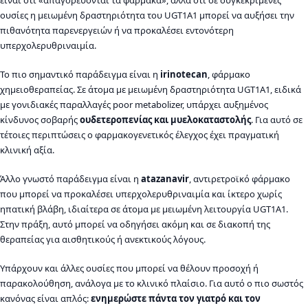
είναι ότι «απαγορεύονται τα φάρμακα», αλλά ότι σε συγκεκριμένες
ουσίες η μειωμένη δραστηριότητα του UGT1A1 μπορεί να αυξήσει την
πιθανότητα παρενεργειών ή να προκαλέσει εντονότερη
υπερχολερυθριναιμία.
Το πιο σημαντικό παράδειγμα είναι η
irinotecan
, φάρμακο
χημειοθεραπείας. Σε άτομα με μειωμένη δραστηριότητα UGT1A1, ειδικά
με γονιδιακές παραλλαγές poor metabolizer, υπάρχει αυξημένος
κίνδυνος σοβαρής
ουδετεροπενίας και μυελοκαταστολής
. Για αυτό σε
τέτοιες περιπτώσεις ο φαρμακογενετικός έλεγχος έχει πραγματική
κλινική αξία.
Άλλο γνωστό παράδειγμα είναι η
atazanavir
, αντιρετροϊκό φάρμακο
που μπορεί να προκαλέσει υπερχολερυθριναιμία και ίκτερο χωρίς
ηπατική βλάβη, ιδιαίτερα σε άτομα με μειωμένη λειτουργία UGT1A1.
Στην πράξη, αυτό μπορεί να οδηγήσει ακόμη και σε διακοπή της
θεραπείας για αισθητικούς ή ανεκτικούς λόγους.
Υπάρχουν και άλλες ουσίες που μπορεί να θέλουν προσοχή ή
παρακολούθηση, ανάλογα με το κλινικό πλαίσιο. Για αυτό ο πιο σωστός
κανόνας είναι απλός:
ενημερώστε πάντα τον γιατρό και τον