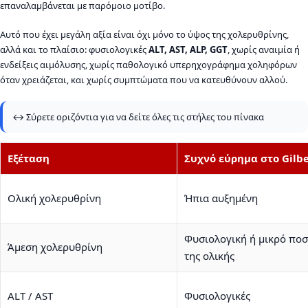
επαναλαμβάνεται με παρόμοιο μοτίβο.
Αυτό που έχει μεγάλη αξία είναι όχι μόνο το ύψος της χολερυθρίνης,
αλλά και το πλαίσιο: φυσιολογικές
ALT, AST, ALP, GGT
, χωρίς αναιμία ή
ενδείξεις αιμόλυσης, χωρίς παθολογικό υπερηχογράφημα χοληφόρων
όταν χρειάζεται, και χωρίς συμπτώματα που να κατευθύνουν αλλού.
↔️ Σύρετε οριζόντια για να δείτε όλες τις στήλες του πίνακα
Εξέταση
Συχνό εύρημα στο Gilbe
Ολική χολερυθρίνη
Ήπια αυξημένη
Φυσιολογική ή μικρό πο
Άμεση χολερυθρίνη
της ολικής
ALT / AST
Φυσιολογικές