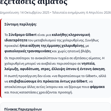
εξετάσεις αίματος
Δημοσίευση:
14 Οκτωβρίου 2025
• Τελευταία ενημέρωση:
6 Απριλίου 2026
Σύντομη περίληψη:
Το
Σύνδρομο Gilbert
είναι μια
καλοήθης κληρονομική
ιδιαιτερότητα
του μεταβολισμού της χολερυθρίνης. Συνήθως
προκαλεί
ήπια αύξηση της έμμεσης χολερυθρίνης
, με
φυσιολογικές τρανσαμινάσες
και χωρίς ηπατική βλάβη.
Οι περισσότεροι το ανακαλύπτουν τυχαία σε εξετάσεις αίματος. Η
χολερυθρίνη μπορεί να ανεβαίνει περισσότερο σε
νηστεία,
λοίμωξη, αφυδάτωση, στρες, έλλειψη ύπνου ή έντονη άσκηση
.
Η σωστή προσέγγιση δεν είναι «να θεραπεύσουμε το Gilbert», αλλά
να
επιβεβαιώσουμε ότι πρόκειται όντως για Gilbert
, να
αποκλείσουμε άλλες αιτίες ίκτερου και να ξέρουμε ποια
φάρμακα
και ποιες καταστάσεις χρειάζονται προσοχή.
Πίνακας Περιεχομένων