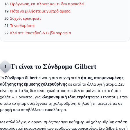
Πρόγνωση, επιπλοκές και τι δεν προκαλεί
Πότε να μιλήσετε με γιατρό άμεσα
Συχνές ερωτήσεις
Τι να θυμάστε
Κλείστε Ραντεβού & Βιβλιογραφία
Τι είναι το Σύνδρομο Gilbert
1
Το
Σύνδρομο Gilbert
είναι η πιο συχνή αιτία
ήπιας, απομονωμένης
αύξησης της έμμεσης χολερυθρίνης
σε κατά τα άλλα υγιή άτομα. Δεν
είναι ηπατίτιδα, δεν είναι χολόσταση και δεν σημαίνει ότι «το ήπαρ
χαλάει». Πρόκειται για
κληρονομική ιδιαιτερότητα
του τρόπου με τον
οποίο το ήπαρ συζεύγνυει τη χολερυθρίνη, δηλαδή τη μετατρέπει σε
μορφή που αποβάλλεται ευκολότερα.
Με απλά λόγια, ο οργανισμός παράγει καθημερινά χολερυθρίνη από τη
φυσιολογική καταστροφή των ερυθρών αιμοσφαιρίων. Στο Gilbert, αυτή