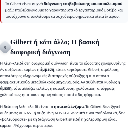
Το Gilbert είναι συχνά
διάγνωση επιβεβαίωσης και αποκλεισμού
μαζί: επιβεβαιώνουμε το χαρακτηριστικό εργαστηριακό μοτίβο και
ταυτόχρονα αποκλείουμε τα συχνότερα σημαντικά αίτια ίκτερου.
Gilbert ή κάτι άλλο; Η βασική
8
διαφορική διάγνωση
Η λέξη-κλειδί στη διαφορική διάγνωση είναι το είδος της χολερυθρίνης.
Αν αυξάνεται κυρίως η
έμμεση
, τότε σκεφτόμαστε Gilbert, αιμόλυση,
σπανιότερες κληρονομικές διαταραχές σύζευξης ή πιο σπάνια
φαρμακευτικούς/μεταβολικούς μηχανισμούς. Αν αυξάνεται κυρίως η
άμεση
, τότε αλλάζει τελείως η κατεύθυνση: χολόσταση, απόφραξη
χοληφόρων, ηπατοκυτταρική νόσος, ηπατίτιδα, φάρμακα.
Η δεύτερη λέξη-κλειδί είναι τα
ηπατικά ένζυμα
. Το Gilbert δεν εξηγεί
αυξημένες ALT/AST ή αυξημένη ALP/GGT. Αν αυτά είναι παθολογικά, δεν
«βολευόμαστε» με τη διάγνωση Gilbert επειδή η χολερυθρίνη είναι
έμμεση. Ψάχνουμε περαιτέρω.