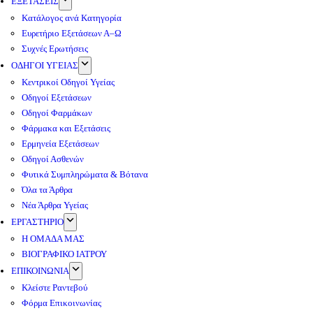
ΕΞΕΤΑΣΕΙΣ
Κατάλογος ανά Κατηγορία
Ευρετήριο Εξετάσεων Α–Ω
Συχνές Ερωτήσεις
ΟΔΗΓΟΙ ΥΓΕΙΑΣ
Κεντρικοί Οδηγοί Υγείας
Οδηγοί Εξετάσεων
Οδηγοί Φαρμάκων
Φάρμακα και Εξετάσεις
Ερμηνεία Εξετάσεων
Οδηγοί Ασθενών
Φυτικά Συμπληρώματα & Βότανα
Όλα τα Άρθρα
Νέα Άρθρα Υγείας
ΕΡΓΑΣΤΗΡΙΟ
Η ΟΜΑΔΑ ΜΑΣ
ΒΙΟΓΡΑΦΙΚΟ ΙΑΤΡΟΥ
ΕΠΙΚΟΙΝΩΝΙΑ
Κλείστε Ραντεβού
Φόρμα Επικοινωνίας