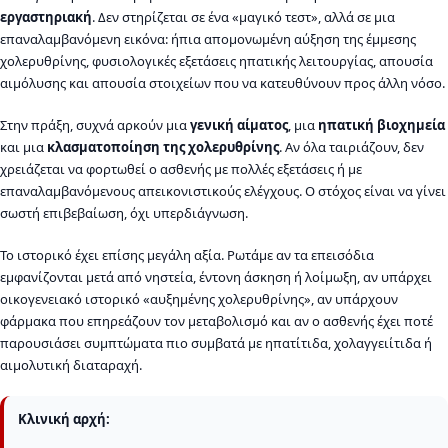
εργαστηριακή
. Δεν στηρίζεται σε ένα «μαγικό τεστ», αλλά σε μια
επαναλαμβανόμενη εικόνα: ήπια απομονωμένη αύξηση της έμμεσης
χολερυθρίνης, φυσιολογικές εξετάσεις ηπατικής λειτουργίας, απουσία
αιμόλυσης και απουσία στοιχείων που να κατευθύνουν προς άλλη νόσο.
Στην πράξη, συχνά αρκούν μια
γενική αίματος
, μια
ηπατική βιοχημεία
και μια
κλασματοποίηση της χολερυθρίνης
. Αν όλα ταιριάζουν, δεν
χρειάζεται να φορτωθεί ο ασθενής με πολλές εξετάσεις ή με
επαναλαμβανόμενους απεικονιστικούς ελέγχους. Ο στόχος είναι να γίνει
σωστή επιβεβαίωση, όχι υπερδιάγνωση.
Το ιστορικό έχει επίσης μεγάλη αξία. Ρωτάμε αν τα επεισόδια
εμφανίζονται μετά από νηστεία, έντονη άσκηση ή λοίμωξη, αν υπάρχει
οικογενειακό ιστορικό «αυξημένης χολερυθρίνης», αν υπάρχουν
φάρμακα που επηρεάζουν τον μεταβολισμό και αν ο ασθενής έχει ποτέ
παρουσιάσει συμπτώματα πιο συμβατά με ηπατίτιδα, χολαγγειίτιδα ή
αιμολυτική διαταραχή.
Κλινική αρχή: