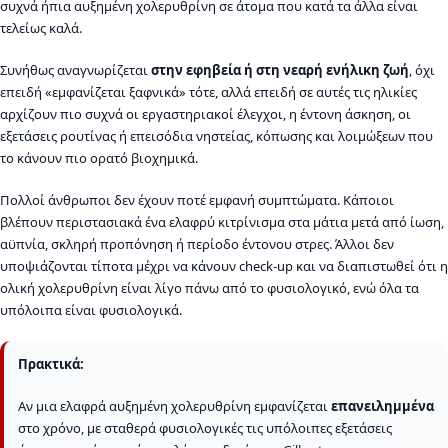
συχνά ήπια αυξημένη χολερυθρίνη σε άτομα που κατά τα άλλα είναι
τελείως καλά.
Συνήθως αναγνωρίζεται
στην εφηβεία ή στη νεαρή ενήλικη ζωή
, όχι
επειδή «εμφανίζεται ξαφνικά» τότε, αλλά επειδή σε αυτές τις ηλικίες
αρχίζουν πιο συχνά οι εργαστηριακοί έλεγχοι, η έντονη άσκηση, οι
εξετάσεις ρουτίνας ή επεισόδια νηστείας, κόπωσης και λοιμώξεων που
το κάνουν πιο ορατό βιοχημικά.
Πολλοί άνθρωποι δεν έχουν ποτέ εμφανή συμπτώματα. Κάποιοι
βλέπουν περιστασιακά ένα ελαφρύ κιτρίνισμα στα μάτια μετά από ίωση,
αϋπνία, σκληρή προπόνηση ή περίοδο έντονου στρες. Άλλοι δεν
υποψιάζονται τίποτα μέχρι να κάνουν check-up και να διαπιστωθεί ότι η
ολική χολερυθρίνη είναι λίγο πάνω από το φυσιολογικό, ενώ όλα τα
υπόλοιπα είναι φυσιολογικά.
Πρακτικά:
Αν μια ελαφρά αυξημένη χολερυθρίνη εμφανίζεται
επανειλημμένα
στο χρόνο, με σταθερά φυσιολογικές τις υπόλοιπες εξετάσεις