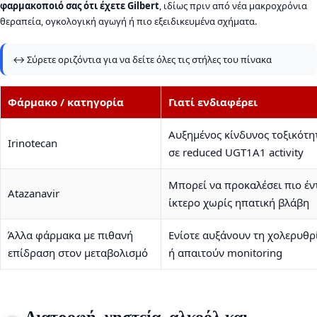
φαρμακοποιό σας ότι έχετε Gilbert
, ιδίως πριν από νέα μακροχρόνια
θεραπεία, ογκολογική αγωγή ή πιο εξειδικευμένα σχήματα.
↔️ Σύρετε οριζόντια για να δείτε όλες τις στήλες του πίνακα
Φάρμακο / κατηγορία
Γιατί ενδιαφέρει
Αυξημένος κίνδυνος τοξικότη
Irinotecan
σε reduced UGT1A1 activity
Μπορεί να προκαλέσει πιο έν
Atazanavir
ίκτερο χωρίς ηπατική βλάβη
Άλλα φάρμακα με πιθανή
Ενίοτε αυξάνουν τη χολερυθρ
επίδραση στον μεταβολισμό
ή απαιτούν monitoring