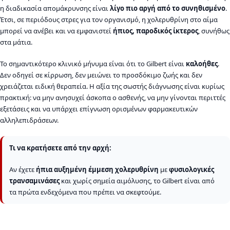
η διαδικασία απομάκρυνσης είναι
λίγο πιο αργή από το συνηθισμένο
.
Έτσι, σε περιόδους στρες για τον οργανισμό, η χολερυθρίνη στο αίμα
μπορεί να ανέβει και να εμφανιστεί
ήπιος, παροδικός ίκτερος
, συνήθως
στα μάτια.
Το σημαντικότερο κλινικό μήνυμα είναι ότι το Gilbert είναι
καλοήθες
.
Δεν οδηγεί σε κίρρωση, δεν μειώνει το προσδόκιμο ζωής και δεν
χρειάζεται ειδική θεραπεία. Η αξία της σωστής διάγνωσης είναι κυρίως
πρακτική: να μην ανησυχεί άσκοπα ο ασθενής, να μην γίνονται περιττές
εξετάσεις και να υπάρχει επίγνωση ορισμένων φαρμακευτικών
αλληλεπιδράσεων.
Τι να κρατήσετε από την αρχή:
Αν έχετε
ήπια αυξημένη έμμεση χολερυθρίνη
με
φυσιολογικές
τρανσαμινάσες
και χωρίς σημεία αιμόλυσης, το Gilbert είναι από
τα πρώτα ενδεχόμενα που πρέπει να σκεφτούμε.