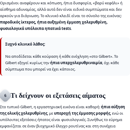
Ορισμένοι αναφέρουν και κόπωση, ήπια δυσφορία, «βαρύ κεφάλι» ή
αίσθημα αδυναμίας, αλλά αυτά δεν είναι ειδικά συμπτώματα και δεν
αρκούν για διάγνωση. Το κλινικό κλειδί είναι το σύνολο της εικόνας:
παροδικός ίκτερος, ήπια αυξημένη έμμεση χολερυθρίνη,
φυσιολογικά υπόλοιπα ηπατικά tests
.
Συχνό κλινικό λάθος:
Να αποδίδεται κάθε κούραση ή κάθε ενόχληση «στο Gilbert». Το
Gilbert εξηγεί κυρίως την
ήπια υπερχολερυθριναιμία
, όχι κάθε
σύμπτωμα που μπορεί να έχει κάποιος.
Τι δείχνουν οι εξετάσεις αίματος
6
Στο τυπικό Gilbert, η εργαστηριακή εικόνα είναι καθαρή:
ήπια αύξηση
της ολικής χολερυθρίνης
, με
υπεροχή της έμμεσης μορφής
, ενώ οι
υπόλοιπες εξετάσεις ήπατος είναι φυσιολογικές. Συνήθως το εύρημα
εμφανίζεται σε έναν βιοχημικό έλεγχο ρουτίνας και στη συνέχεια