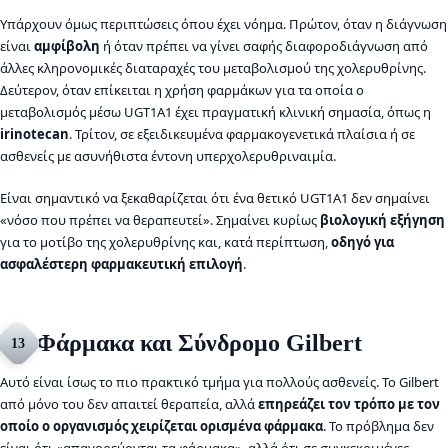
Υπάρχουν όμως περιπτώσεις όπου έχει νόημα. Πρώτον, όταν η διάγνωση
είναι
αμφίβολη
ή όταν πρέπει να γίνει σαφής διαφοροδιάγνωση από
άλλες κληρονομικές διαταραχές του μεταβολισμού της χολερυθρίνης.
Δεύτερον, όταν επίκειται η χρήση φαρμάκων για τα οποία ο
μεταβολισμός μέσω UGT1A1 έχει πραγματική κλινική σημασία, όπως η
irinotecan
. Τρίτον, σε εξειδικευμένα φαρμακογενετικά πλαίσια ή σε
ασθενείς με ασυνήθιστα έντονη υπερχολερυθριναιμία.
Είναι σημαντικό να ξεκαθαρίζεται ότι ένα θετικό UGT1A1 δεν σημαίνει
«νόσο που πρέπει να θεραπευτεί». Σημαίνει κυρίως
βιολογική εξήγηση
για το μοτίβο της χολερυθρίνης και, κατά περίπτωση,
οδηγό για
ασφαλέστερη φαρμακευτική επιλογή
.
Φάρμακα και Σύνδρομο Gilbert
13
Αυτό είναι ίσως το πιο πρακτικό τμήμα για πολλούς ασθενείς. Το Gilbert
από μόνο του δεν απαιτεί θεραπεία, αλλά
επηρεάζει τον τρόπο με τον
οποίο ο οργανισμός χειρίζεται ορισμένα φάρμακα
. Το πρόβλημα δεν