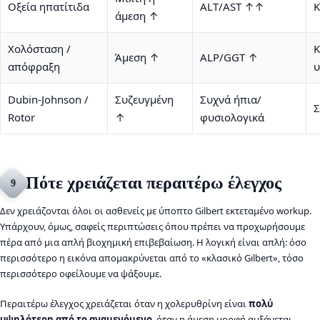
Οξεία ηπατίτιδα
ALT/AST ↑↑
Κ
άμεση ↑
Χολόσταση /
Κ
Άμεση ↑
ALP/GGT ↑
απόφραξη
υ
Dubin-Johnson /
Συζευγμένη
Συχνά ήπια/
Σ
Rotor
↑
φυσιολογικά
Πότε χρειάζεται περαιτέρω έλεγχος
9
Δεν χρειάζονται όλοι οι ασθενείς με ύποπτο Gilbert εκτεταμένο workup.
Υπάρχουν, όμως, σαφείς περιπτώσεις όπου πρέπει να προχωρήσουμε
πέρα από μια απλή βιοχημική επιβεβαίωση. Η λογική είναι απλή: όσο
περισσότερο η εικόνα απομακρύνεται από το «κλασικό Gilbert», τόσο
περισσότερο οφείλουμε να ψάξουμε.
Περαιτέρω έλεγχος χρειάζεται όταν η χολερυθρίνη είναι
πολύ
υψηλότερη από το αναμενόμενο
, όταν η άμεση μορφή αυξάνεται