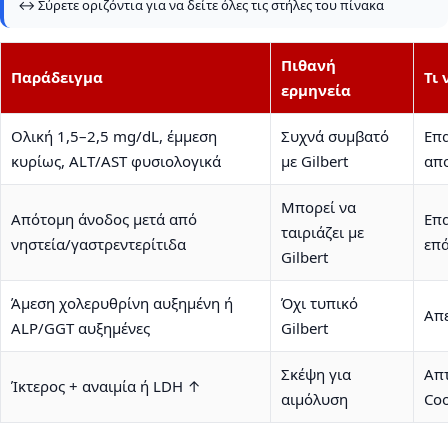
↔️ Σύρετε οριζόντια για να δείτε όλες τις στήλες του πίνακα
Πιθανή
Παράδειγμα
Τι 
ερμηνεία
Ολική 1,5–2,5 mg/dL, έμμεση
Συχνά συμβατό
Επα
κυρίως, ALT/AST φυσιολογικά
με Gilbert
απο
Μπορεί να
Απότομη άνοδος μετά από
Επα
ταιριάζει με
νηστεία/γαστρεντερίτιδα
επά
Gilbert
Άμεση χολερυθρίνη αυξημένη ή
Όχι τυπικό
Απε
ALP/GGT αυξημένες
Gilbert
Σκέψη για
Απτ
Ίκτερος + αναιμία ή LDH ↑
αιμόλυση
Coo