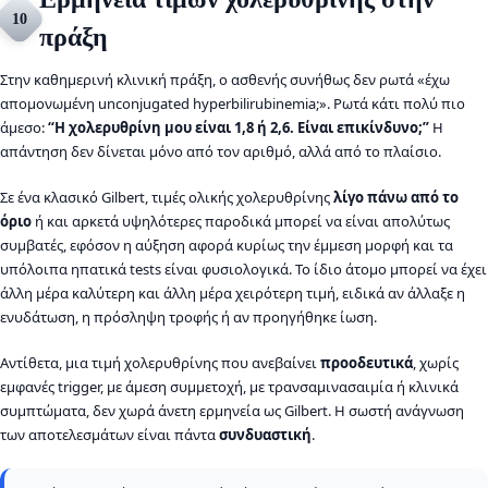
10
πράξη
Στην καθημερινή κλινική πράξη, ο ασθενής συνήθως δεν ρωτά «έχω
απομονωμένη unconjugated hyperbilirubinemia;». Ρωτά κάτι πολύ πιο
άμεσο:
“Η χολερυθρίνη μου είναι 1,8 ή 2,6. Είναι επικίνδυνο;”
Η
απάντηση δεν δίνεται μόνο από τον αριθμό, αλλά από το πλαίσιο.
Σε ένα κλασικό Gilbert, τιμές ολικής χολερυθρίνης
λίγο πάνω από το
όριο
ή και αρκετά υψηλότερες παροδικά μπορεί να είναι απολύτως
συμβατές, εφόσον η αύξηση αφορά κυρίως την έμμεση μορφή και τα
υπόλοιπα ηπατικά tests είναι φυσιολογικά. Το ίδιο άτομο μπορεί να έχει
άλλη μέρα καλύτερη και άλλη μέρα χειρότερη τιμή, ειδικά αν άλλαξε η
ενυδάτωση, η πρόσληψη τροφής ή αν προηγήθηκε ίωση.
Αντίθετα, μια τιμή χολερυθρίνης που ανεβαίνει
προοδευτικά
, χωρίς
εμφανές trigger, με άμεση συμμετοχή, με τρανσαμινασαιμία ή κλινικά
συμπτώματα, δεν χωρά άνετη ερμηνεία ως Gilbert. Η σωστή ανάγνωση
των αποτελεσμάτων είναι πάντα
συνδυαστική
.