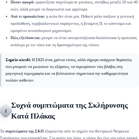
Ποιον αφορά:
εμφανίζεται συχνότερα σε γυναίκες, συνήθως μεταξύ 20 και 40
ετών, αλλά μπορεί να διαγνωστεί και αργότερα.
Από τι προκαλείται:
η αιτία δεν είναι μία. Πιθανό ρόλο παίζουν η γενετική
προδιάθεση, περιβαλλοντικοί παράγοντες, η βιταμίνη D, το κάπνισμα και
ορισμένοι ανοσολογικοί μηχανισμοί.
Πώς εξελίσσεται:
μπορεί να είναι υποτροπιάζουσα-διαλείπουσα ή προϊούσα,
ανάλογα με τον τύπο και τη δραστηριότητα της νόσου.
Σημείο-κλειδί:
Η ΣΚΠ είναι χρόνια νόσος, αλλά σήμερα υπάρχουν θεραπείες
που μπορούν να μειώσουν τις εξάρσεις, να περιορίσουν νέες βλάβες στη
μαγνητική τομογραφία και να βελτιώσουν σημαντικά την καθημερινότητα
πολλών ασθενών.
Συχνά συμπτώματα της Σκλήρυνσης
2
Κατά Πλάκας
Τα
συμπτώματα της ΣΚΠ
εξαρτώνται από το σημείο του Κεντρικού Νευρικού
Συστήματος που επηρεάζεται. Για αυτόν τον λόγο, η νόσος δεν έχει μία μόνο τυπική