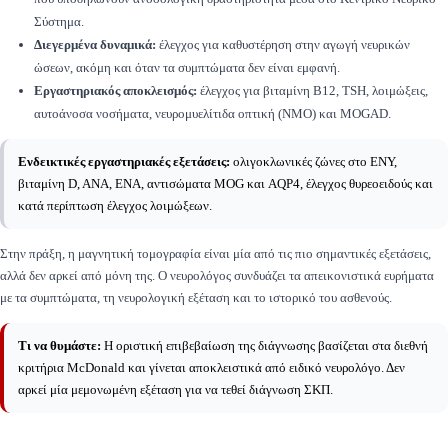
Σύστημα.
Διεγερμένα δυναμικά:
έλεγχος για καθυστέρηση στην αγωγή νευρικών
ώσεων, ακόμη και όταν τα συμπτώματα δεν είναι εμφανή.
Εργαστηριακός αποκλεισμός:
έλεγχος για βιταμίνη Β12, TSH, λοιμώξεις,
αυτοάνοσα νοσήματα, νευρομυελίτιδα οπτική (NMO) και MOGAD.
Ενδεικτικές εργαστηριακές εξετάσεις:
ολιγοκλωνικές ζώνες στο ΕΝΥ,
βιταμίνη D, ANA, ENA, αντισώματα MOG και AQP4, έλεγχος θυρεοειδούς και
κατά περίπτωση έλεγχος λοιμώξεων.
Στην πράξη, η μαγνητική τομογραφία είναι μία από τις πιο σημαντικές εξετάσεις,
αλλά δεν αρκεί από μόνη της. Ο νευρολόγος συνδυάζει τα απεικονιστικά ευρήματα
με τα συμπτώματα, τη νευρολογική εξέταση και το ιστορικό του ασθενούς.
Τι να θυμάστε:
Η οριστική επιβεβαίωση της διάγνωσης βασίζεται στα διεθνή
κριτήρια McDonald και γίνεται αποκλειστικά από ειδικό νευρολόγο. Δεν
αρκεί μία μεμονωμένη εξέταση για να τεθεί διάγνωση ΣΚΠ.