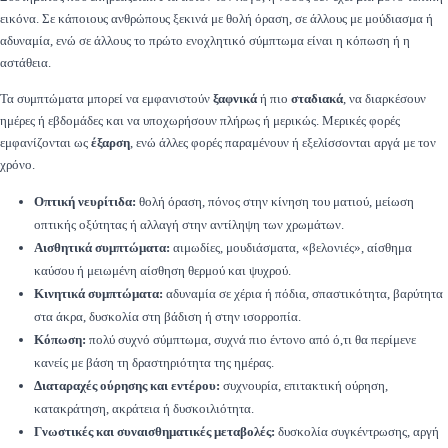
εικόνα. Σε κάποιους ανθρώπους ξεκινά με θολή όραση, σε άλλους με μούδιασμα ή
αδυναμία, ενώ σε άλλους το πρώτο ενοχλητικό σύμπτωμα είναι η κόπωση ή η
αστάθεια.
Τα συμπτώματα μπορεί να εμφανιστούν
ξαφνικά
ή πιο
σταδιακά
, να διαρκέσουν
ημέρες ή εβδομάδες και να υποχωρήσουν πλήρως ή μερικώς. Μερικές φορές
εμφανίζονται ως
έξαρση
, ενώ άλλες φορές παραμένουν ή εξελίσσονται αργά με τον
χρόνο.
Οπτική νευρίτιδα:
θολή όραση, πόνος στην κίνηση του ματιού, μείωση
οπτικής οξύτητας ή αλλαγή στην αντίληψη των χρωμάτων.
Αισθητικά συμπτώματα:
αιμωδίες, μουδιάσματα, «βελονιές», αίσθημα
καύσου ή μειωμένη αίσθηση θερμού και ψυχρού.
Κινητικά συμπτώματα:
αδυναμία σε χέρια ή πόδια, σπαστικότητα, βαρύτητα
στα άκρα, δυσκολία στη βάδιση ή στην ισορροπία.
Κόπωση:
πολύ συχνό σύμπτωμα, συχνά πιο έντονο από ό,τι θα περίμενε
κανείς με βάση τη δραστηριότητα της ημέρας.
Διαταραχές ούρησης και εντέρου:
συχνουρία, επιτακτική ούρηση,
κατακράτηση, ακράτεια ή δυσκοιλιότητα.
Γνωστικές και συναισθηματικές μεταβολές:
δυσκολία συγκέντρωσης, αργή