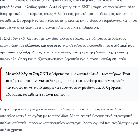
μεταδίδονται με λάθος τρόπο. Αυτό εξηγεί γιατί η ΣΚΠ μπορεί να προκαλέσει τόσο
διαφορετικά συμπτώματα, όπως θολή όραση, μουδιάσματα, αδυναμία, κόπωση ή
αστάθεια. Σε ορισμένες περιπτώσεις επηρεάζεται και ο ίδιος ο νευράξονας, κάτι που
μπορεί να σχετίζεται με πιο μόνιμη λειτουργική επιβάρυνση.
Η ΣΚΠ δεν εκδηλώνεται με τον ίδιο τρόπο σε όλους. Σε κάποιους ανθρώπους
εμφανίζεται με
εξάρσεις και υφέσεις
, ενώ σε άλλους ακολουθεί πιο
σταδιακή και
προϊούσα εξέλιξη
. Αυτός είναι και ο λόγος που η έγκαιρη διάγνωση, η σωστή
παρακολούθηση και η εξατομικευμένη θεραπεία έχουν τόσο μεγάλη σημασία.
Με απλά λόγια:
Στη ΣΚΠ φθείρεται το «μονωτικό υλικό» των νεύρων. Έτσι
τα σήματα από τον εγκέφαλο προς το σώμα και αντίστροφα δεν περνούν
πάντα σωστά, γι’ αυτό μπορεί να εμφανιστούν μούδιασμα, θολή όραση,
αδυναμία, αστάθεια ή έντονη κόπωση.
Παρότι πρόκειται για χρόνια νόσο, η σημερινή αντιμετώπιση είναι πολύ πιο
αποτελεσματική σε σχέση με το παρελθόν. Με τη σωστή θεραπευτική στρατηγική,
πολλοί ασθενείς μπορούν να παραμείνουν ενεργοί, λειτουργικοί και ανεξάρτητοι για
πολλά χρόνια.