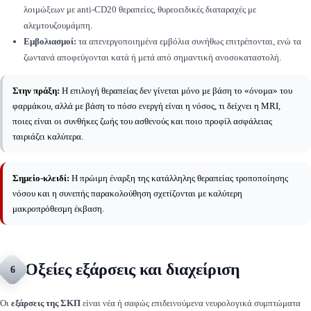
λοιμώξεων με anti-CD20 θεραπείες, θυρεοειδικές διαταραχές με
αλεμτουζουμάμπη.
Εμβολιασμοί:
τα απενεργοποιημένα εμβόλια συνήθως επιτρέπονται, ενώ τα
ζωντανά αποφεύγονται κατά ή μετά από σημαντική ανοσοκαταστολή.
Στην πράξη:
Η επιλογή θεραπείας δεν γίνεται μόνο με βάση το «όνομα» του
φαρμάκου, αλλά με βάση το πόσο ενεργή είναι η νόσος, τι δείχνει η MRI,
ποιες είναι οι συνθήκες ζωής του ασθενούς και ποιο προφίλ ασφάλειας
ταιριάζει καλύτερα.
Σημείο-κλειδί:
Η πρώιμη έναρξη της κατάλληλης θεραπείας τροποποίησης
νόσου και η συνεπής παρακολούθηση σχετίζονται με καλύτερη
μακροπρόθεσμη έκβαση.
Οξείες εξάρσεις και διαχείριση
6
Οι
εξάρσεις της ΣΚΠ
είναι νέα ή σαφώς επιδεινούμενα νευρολογικά συμπτώματα