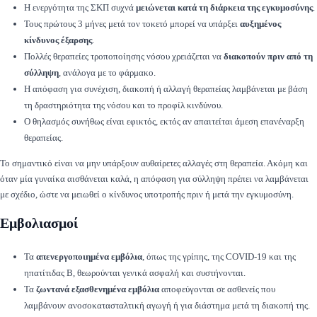
Η ενεργότητα της ΣΚΠ συχνά
μειώνεται κατά τη διάρκεια της εγκυμοσύνης
.
Τους πρώτους 3 μήνες μετά τον τοκετό μπορεί να υπάρξει
αυξημένος
κίνδυνος έξαρσης
.
Πολλές θεραπείες τροποποίησης νόσου χρειάζεται να
διακοπούν πριν από τη
σύλληψη
, ανάλογα με το φάρμακο.
Η απόφαση για συνέχιση, διακοπή ή αλλαγή θεραπείας λαμβάνεται με βάση
τη δραστηριότητα της νόσου και το προφίλ κινδύνου.
Ο θηλασμός συνήθως είναι εφικτός, εκτός αν απαιτείται άμεση επανέναρξη
θεραπείας.
Το σημαντικό είναι να μην υπάρξουν αυθαίρετες αλλαγές στη θεραπεία. Ακόμη και
όταν μία γυναίκα αισθάνεται καλά, η απόφαση για σύλληψη πρέπει να λαμβάνεται
με σχέδιο, ώστε να μειωθεί ο κίνδυνος υποτροπής πριν ή μετά την εγκυμοσύνη.
Εμβολιασμοί
Τα
απενεργοποιημένα εμβόλια
, όπως της γρίπης, της COVID-19 και της
ηπατίτιδας Β, θεωρούνται γενικά ασφαλή και συστήνονται.
Τα
ζωντανά εξασθενημένα εμβόλια
αποφεύγονται σε ασθενείς που
λαμβάνουν ανοσοκατασταλτική αγωγή ή για διάστημα μετά τη διακοπή της.