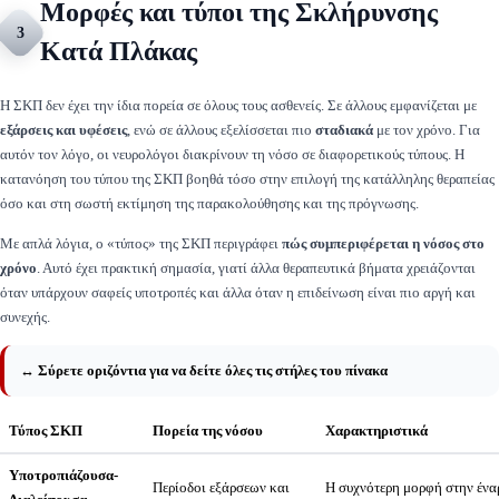
Μορφές και τύποι της Σκλήρυνσης
3
Κατά Πλάκας
Η ΣΚΠ δεν έχει την ίδια πορεία σε όλους τους ασθενείς. Σε άλλους εμφανίζεται με
εξάρσεις και υφέσεις
, ενώ σε άλλους εξελίσσεται πιο
σταδιακά
με τον χρόνο. Για
αυτόν τον λόγο, οι νευρολόγοι διακρίνουν τη νόσο σε διαφορετικούς τύπους. Η
κατανόηση του τύπου της ΣΚΠ βοηθά τόσο στην επιλογή της κατάλληλης θεραπείας
όσο και στη σωστή εκτίμηση της παρακολούθησης και της πρόγνωσης.
Με απλά λόγια, ο «τύπος» της ΣΚΠ περιγράφει
πώς συμπεριφέρεται η νόσος στο
χρόνο
. Αυτό έχει πρακτική σημασία, γιατί άλλα θεραπευτικά βήματα χρειάζονται
όταν υπάρχουν σαφείς υποτροπές και άλλα όταν η επιδείνωση είναι πιο αργή και
συνεχής.
↔️ Σύρετε οριζόντια για να δείτε όλες τις στήλες του πίνακα
Τύπος ΣΚΠ
Πορεία της νόσου
Χαρακτηριστικά
Υποτροπιάζουσα-
Περίοδοι εξάρσεων και
Η συχνότερη μορφή στην ένα