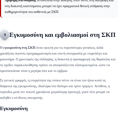
Χρήσιμη υπενθύμιση:
Η συνέπεια στην άσκηση, στον ύπνο, στη διατροφή και
στη διακοπή καπνίσματος μπορεί να έχει πραγματικά θετική επίδραση στην
καθημερινότητα του ασθενούς με ΣΚΠ.
Εγκυμοσύνη και εμβολιασμοί στη ΣΚΠ
9
Η
εγκυμοσύνη στη ΣΚΠ
είναι εφικτή για τις περισσότερες γυναίκες, αλλά
χρειάζεται σωστός προγραμματισμός και στενή συνεργασία με νευρολόγο και
μαιευτήρα. Ο χρονισμός της σύλληψης, η διακοπή ή προσαρμογή της θεραπείας και
το σχέδιο παρακολούθησης πρέπει να αποφασίζονται εξατομικευμένα, ώστε να
προστατεύεται τόσο η μητέρα όσο και το έμβρυο.
Σε γενικές γραμμές, η ενεργότητα της νόσου τείνει να είναι πιο ήπια κατά τη
διάρκεια της εγκυμοσύνης, ιδιαίτερα στο δεύτερο και τρίτο τρίμηνο. Αντίθετα, η
περίοδος μετά τον τοκετό χρειάζεται μεγαλύτερη προσοχή, γιατί τότε μπορεί να
αυξηθεί ο κίνδυνος υποτροπής.
Εγκυμοσύνη