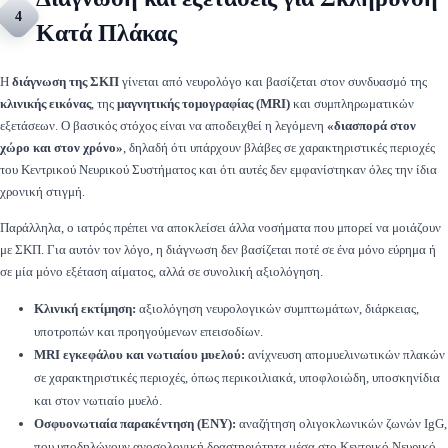
4
Κατά Πλάκας
Η
διάγνωση της ΣΚΠ
γίνεται από νευρολόγο και βασίζεται στον συνδυασμό της
κλινικής εικόνας
, της
μαγνητικής τομογραφίας (MRI)
και συμπληρωματικών
εξετάσεων. Ο βασικός στόχος είναι να αποδειχθεί η λεγόμενη
«διασπορά στον
χώρο και στον χρόνο»
, δηλαδή ότι υπάρχουν βλάβες σε χαρακτηριστικές περιοχές
του Κεντρικού Νευρικού Συστήματος και ότι αυτές δεν εμφανίστηκαν όλες την ίδια
χρονική στιγμή.
Παράλληλα, ο ιατρός πρέπει να αποκλείσει άλλα νοσήματα που μπορεί να μοιάζουν
με ΣΚΠ. Για αυτόν τον λόγο, η διάγνωση δεν βασίζεται ποτέ σε ένα μόνο εύρημα ή
σε μία μόνο εξέταση αίματος, αλλά σε συνολική αξιολόγηση.
Κλινική εκτίμηση:
αξιολόγηση νευρολογικών συμπτωμάτων, διάρκειας,
υποτροπών και προηγούμενων επεισοδίων.
MRI εγκεφάλου και νωτιαίου μυελού:
ανίχνευση απομυελινωτικών πλακών
σε χαρακτηριστικές περιοχές, όπως περικοιλιακά, υποφλοιώδη, υποσκηνίδια
και στον νωτιαίο μυελό.
Οσφυονωτιαία παρακέντηση (ΕΝΥ):
αναζήτηση ολιγοκλωνικών ζωνών IgG,
που υποδηλώνουν ανοσολογική δραστηριότητα μέσα στο Κεντρικό Νευρικό