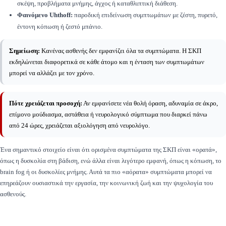
σκέψη, προβλήματα μνήμης, άγχος ή καταθλιπτική διάθεση.
Φαινόμενο Uhthoff:
παροδική επιδείνωση συμπτωμάτων με ζέστη, πυρετό,
έντονη κόπωση ή ζεστό μπάνιο.
Σημείωση:
Κανένας ασθενής δεν εμφανίζει όλα τα συμπτώματα. Η ΣΚΠ
εκδηλώνεται διαφορετικά σε κάθε άτομο και η ένταση των συμπτωμάτων
μπορεί να αλλάζει με τον χρόνο.
Πότε χρειάζεται προσοχή:
Αν εμφανίσετε νέα θολή όραση, αδυναμία σε άκρο,
επίμονο μούδιασμα, αστάθεια ή νευρολογικό σύμπτωμα που διαρκεί πάνω
από 24 ώρες, χρειάζεται αξιολόγηση από νευρολόγο.
Ένα σημαντικό στοιχείο είναι ότι ορισμένα συμπτώματα της ΣΚΠ είναι «ορατά»,
όπως η δυσκολία στη βάδιση, ενώ άλλα είναι λιγότερο εμφανή, όπως η κόπωση, το
brain fog ή οι δυσκολίες μνήμης. Αυτά τα πιο «αόρατα» συμπτώματα μπορεί να
επηρεάζουν ουσιαστικά την εργασία, την κοινωνική ζωή και την ψυχολογία του
ασθενούς.