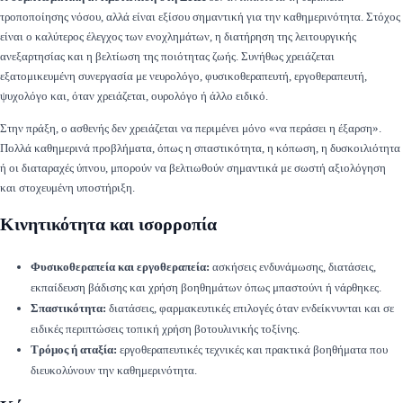
τροποποίησης νόσου, αλλά είναι εξίσου σημαντική για την καθημερινότητα. Στόχος
είναι ο καλύτερος έλεγχος των ενοχλημάτων, η διατήρηση της λειτουργικής
ανεξαρτησίας και η βελτίωση της ποιότητας ζωής. Συνήθως χρειάζεται
εξατομικευμένη συνεργασία με νευρολόγο, φυσικοθεραπευτή, εργοθεραπευτή,
ψυχολόγο και, όταν χρειάζεται, ουρολόγο ή άλλο ειδικό.
Στην πράξη, ο ασθενής δεν χρειάζεται να περιμένει μόνο «να περάσει η έξαρση».
Πολλά καθημερινά προβλήματα, όπως η σπαστικότητα, η κόπωση, η δυσκοιλιότητα
ή οι διαταραχές ύπνου, μπορούν να βελτιωθούν σημαντικά με σωστή αξιολόγηση
και στοχευμένη υποστήριξη.
Κινητικότητα και ισορροπία
Φυσικοθεραπεία και εργοθεραπεία:
ασκήσεις ενδυνάμωσης, διατάσεις,
εκπαίδευση βάδισης και χρήση βοηθημάτων όπως μπαστούνι ή νάρθηκες.
Σπαστικότητα:
διατάσεις, φαρμακευτικές επιλογές όταν ενδείκνυνται και σε
ειδικές περιπτώσεις τοπική χρήση βοτουλινικής τοξίνης.
Τρόμος ή αταξία:
εργοθεραπευτικές τεχνικές και πρακτικά βοηθήματα που
διευκολύνουν την καθημερινότητα.