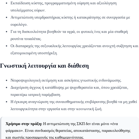
Εκπαίδευση κύστης, προγραμματισμένη ούρηση και αξιολόγηση
υπολείμματος ούρων.
Αντιμετώπιση υπερδραστήριας κύστης ή κατακράτησης σε συνεργασία με
ουρολόγο.
Για τη δυσκοιλιότητα βοηθούν τα υγρά, οι φυτικές ίνες και μία σταθερή
ρουτίνα τουαλέτας.
Οι διαταραχές της σεξουαλικής λειτουργίας χρειάζονται ανοιχτή συζήτηση και
εξατομικευμένη υποστήριξη.
Γνωστική λειτουργία και διάθεση
Νευροψυχολογική εκτίμηση και ασκήσεις γνωστικής ενδυνάμωσης.
Διαχείριση άγχους ή κατάθλιψης με ψυχοθεραπεία και, όπου χρειάζεται,
περαιτέρω ιατρική παρέμβαση.
Η έγκαιρη αναγνώριση της συναισθηματικής επιβάρυνσης βοηθά να μη χαθεί
λειτουργικότητα στην εργασία και στην κοινωνική ζωή.
Χρήσιμο στην πράξη:
Η αντιμετώπιση της ΣΚΠ δεν είναι μόνο «ένα
φάρμακο». Είναι συνδυασμός θεραπείας, αποκατάστασης, παρακολούθησης
και σωστής προσαρμογής της καθημερινότητας.