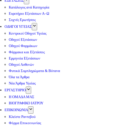
ΕΞΕΤΑΣΕΙΣ
Κατάλογος ανά Κατηγορία
Ευρετήριο Εξετάσεων Α–Ω
Συχνές Ερωτήσεις
ΟΔΗΓΟΙ ΥΓΕΙΑΣ
Κεντρικοί Οδηγοί Υγείας
Οδηγοί Εξετάσεων
Οδηγοί Φαρμάκων
Φάρμακα και Εξετάσεις
Ερμηνεία Εξετάσεων
Οδηγοί Ασθενών
Φυτικά Συμπληρώματα & Βότανα
Όλα τα Άρθρα
Νέα Άρθρα Υγείας
ΕΡΓΑΣΤΗΡΙΟ
Η ΟΜΑΔΑ ΜΑΣ
ΒΙΟΓΡΑΦΙΚΟ ΙΑΤΡΟΥ
ΕΠΙΚΟΙΝΩΝΙΑ
Κλείστε Ραντεβού
Φόρμα Επικοινωνίας