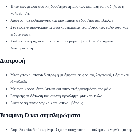
Ήπια έως μέτρια φυσική δραστηριότητα, όπως περπάτημα, ποδήλατο ή
κολύμβηση.
Αποφυγή υπερθέρμανσης και προτίμηση σε δροσερό περιβάλλον.
Στοχευμένα προγράμματα φυσικοθεραπείας για ισορροπία, ευλυγισία και
ενδυνάμωση.
Σταθερή κίνηση, ακόμη και σε ήπια μορφή, βοηθά να διατηρείται η
λειτουργικότητα.
Διατροφή
Μεσογειακού τύπου διατροφή με έμφαση σε φρούτα, λαχανικά, ψάρια και
ελαιόλαδο.
Μείωση κορεσμένων λιπών και υπερ-επεξεργασμένων τροφών.
Επαρκής ενυδάτωση και σωστή πρόσληψη φυτικών ινών.
Διατήρηση φυσιολογικού σωματικού βάρους.
Βιταμίνη D και συμπληρώματα
Χαμηλά επίπεδα βιταμίνης D έχουν συσχετιστεί με αυξημένη ενεργότητα της