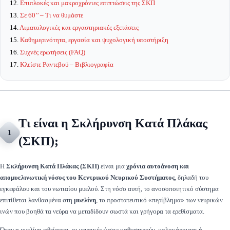
12.
Επιπλοκές και μακροχρόνιες επιπτώσεις της ΣΚΠ
13.
Σε 60’’ – Τι να θυμάστε
14.
Αιματολογικές και εργαστηριακές εξετάσεις
15.
Καθημερινότητα, εργασία και ψυχολογική υποστήριξη
16.
Συχνές ερωτήσεις (FAQ)
17.
Κλείστε Ραντεβού – Βιβλιογραφία
Τι είναι η Σκλήρυνση Κατά Πλάκας
1
(ΣΚΠ);
Η
Σκλήρυνση Κατά Πλάκας (ΣΚΠ)
είναι μια
χρόνια αυτοάνοση και
απομυελινωτική νόσος του Κεντρικού Νευρικού Συστήματος
, δηλαδή του
εγκεφάλου και του νωτιαίου μυελού. Στη νόσο αυτή, το ανοσοποιητικό σύστημα
επιτίθεται λανθασμένα στη
μυελίνη
, το προστατευτικό «περίβλημα» των νευρικών
ινών που βοηθά τα νεύρα να μεταδίδουν σωστά και γρήγορα τα ερεθίσματα.
Όταν η μυελίνη φθείρεται, οι νευρικές ώσεις καθυστερούν, μπλοκάρονται ή