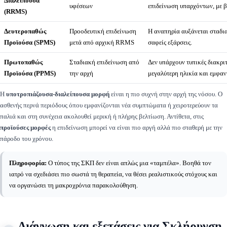
Διαλείπουσα
υφέσεων
επιδείνωση υπαρχόντων, με 
(RRMS)
Δευτεροπαθώς
Προοδευτική επιδείνωση
Η αναπηρία αυξάνεται σταδια
Προϊούσα (SPMS)
μετά από αρχική RRMS
σαφείς εξάρσεις.
Πρωτοπαθώς
Σταδιακή επιδείνωση από
Δεν υπάρχουν τυπικές διακριτ
Προϊούσα (PPMS)
την αρχή
μεγαλύτερη ηλικία και εμφανί
Η
υποτροπιάζουσα-διαλείπουσα μορφή
είναι η πιο συχνή στην αρχή της νόσου. Ο
ασθενής περνά περιόδους όπου εμφανίζονται νέα συμπτώματα ή χειροτερεύουν τα
παλιά και στη συνέχεια ακολουθεί μερική ή πλήρης βελτίωση. Αντίθετα, στις
προϊούσες μορφές
η επιδείνωση μπορεί να είναι πιο αργή αλλά πιο σταθερή με την
πάροδο του χρόνου.
Πληροφορία:
Ο τύπος της ΣΚΠ δεν είναι απλώς μια «ταμπέλα». Βοηθά τον
ιατρό να σχεδιάσει πιο σωστά τη θεραπεία, να θέσει ρεαλιστικούς στόχους και
να οργανώσει τη μακροχρόνια παρακολούθηση.
Διάγνωση και εξετάσεις για Σκλήρυνση