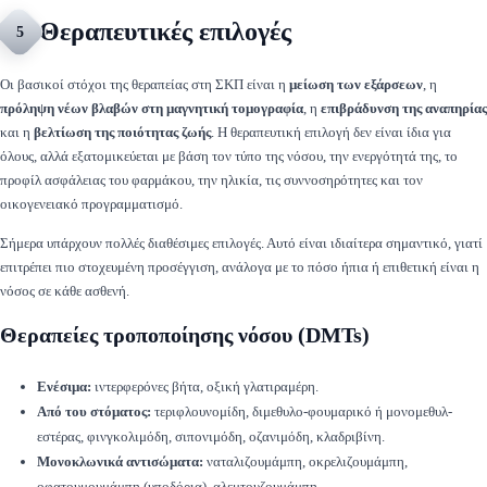
Θεραπευτικές επιλογές
5
Οι βασικοί στόχοι της θεραπείας στη ΣΚΠ είναι η
μείωση των εξάρσεων
, η
πρόληψη νέων βλαβών στη μαγνητική τομογραφία
, η
επιβράδυνση της αναπηρίας
και η
βελτίωση της ποιότητας ζωής
. Η θεραπευτική επιλογή δεν είναι ίδια για
όλους, αλλά εξατομικεύεται με βάση τον τύπο της νόσου, την ενεργότητά της, το
προφίλ ασφάλειας του φαρμάκου, την ηλικία, τις συννοσηρότητες και τον
οικογενειακό προγραμματισμό.
Σήμερα υπάρχουν πολλές διαθέσιμες επιλογές. Αυτό είναι ιδιαίτερα σημαντικό, γιατί
επιτρέπει πιο στοχευμένη προσέγγιση, ανάλογα με το πόσο ήπια ή επιθετική είναι η
νόσος σε κάθε ασθενή.
Θεραπείες τροποποίησης νόσου (DMTs)
Ενέσιμα:
ιντερφερόνες βήτα, οξική γλατιραμέρη.
Από του στόματος:
τεριφλουνομίδη, διμεθυλο-φουμαρικό ή μονομεθυλ-
εστέρας, φινγκολιμόδη, σιπονιμόδη, οζανιμόδη, κλαδριβίνη.
Μονοκλωνικά αντισώματα:
ναταλιζουμάμπη, οκρελιζουμάμπη,
οφατουμουμάμπη (υποδόρια), αλεμτουζουμάμπη.