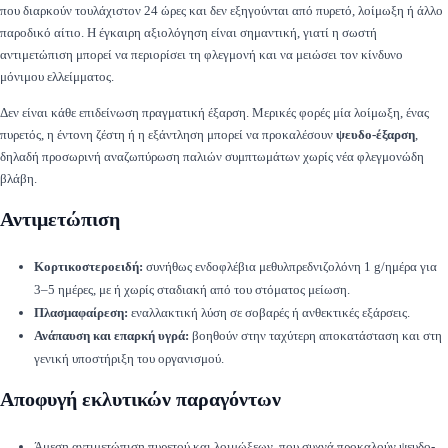
που διαρκούν τουλάχιστον 24 ώρες και δεν εξηγούνται από πυρετό, λοίμωξη ή άλλο
παροδικό αίτιο. Η έγκαιρη αξιολόγηση είναι σημαντική, γιατί η σωστή
αντιμετώπιση μπορεί να περιορίσει τη φλεγμονή και να μειώσει τον κίνδυνο
μόνιμου ελλείμματος.
Δεν είναι κάθε επιδείνωση πραγματική έξαρση. Μερικές φορές μία λοίμωξη, ένας
πυρετός, η έντονη ζέστη ή η εξάντληση μπορεί να προκαλέσουν
ψευδο-έξαρση
,
δηλαδή προσωρινή αναζωπύρωση παλιών συμπτωμάτων χωρίς νέα φλεγμονώδη
βλάβη.
Αντιμετώπιση
Κορτικοστεροειδή:
συνήθως ενδοφλέβια μεθυλπρεδνιζολόνη 1 g/ημέρα για
3–5 ημέρες, με ή χωρίς σταδιακή από του στόματος μείωση.
Πλασμαφαίρεση:
εναλλακτική λύση σε σοβαρές ή ανθεκτικές εξάρσεις.
Ανάπαυση και επαρκή υγρά:
βοηθούν στην ταχύτερη αποκατάσταση και στη
γενική υποστήριξη του οργανισμού.
Αποφυγή εκλυτικών παραγόντων
Άμεση αντιμετώπιση πυρετού και λοιμώξεων, που συχνά προκαλούν ψευδο-