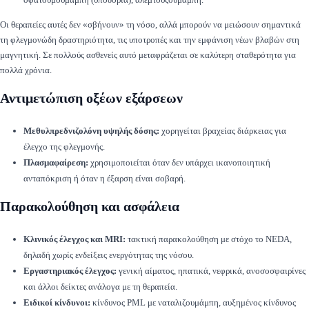
Οι θεραπείες αυτές δεν «σβήνουν» τη νόσο, αλλά μπορούν να μειώσουν σημαντικά
τη φλεγμονώδη δραστηριότητα, τις υποτροπές και την εμφάνιση νέων βλαβών στη
μαγνητική. Σε πολλούς ασθενείς αυτό μεταφράζεται σε καλύτερη σταθερότητα για
πολλά χρόνια.
Αντιμετώπιση οξέων εξάρσεων
Μεθυλπρεδνιζολόνη υψηλής δόσης:
χορηγείται βραχείας διάρκειας για
έλεγχο της φλεγμονής.
Πλασμαφαίρεση:
χρησιμοποιείται όταν δεν υπάρχει ικανοποιητική
ανταπόκριση ή όταν η έξαρση είναι σοβαρή.
Παρακολούθηση και ασφάλεια
Κλινικός έλεγχος και MRI:
τακτική παρακολούθηση με στόχο το NEDA,
δηλαδή χωρίς ενδείξεις ενεργότητας της νόσου.
Εργαστηριακός έλεγχος:
γενική αίματος, ηπατικά, νεφρικά, ανοσοσφαιρίνες
και άλλοι δείκτες ανάλογα με τη θεραπεία.
Ειδικοί κίνδυνοι:
κίνδυνος PML με ναταλιζουμάμπη, αυξημένος κίνδυνος