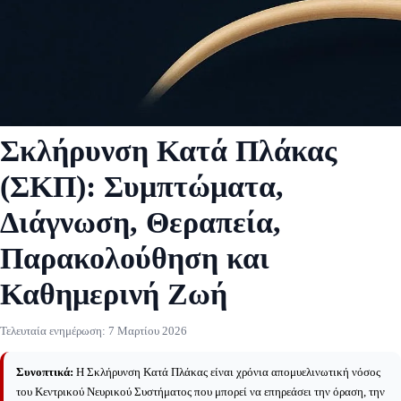
Σκλήρυνση Κατά Πλάκας
(ΣΚΠ): Συμπτώματα,
Διάγνωση, Θεραπεία,
Παρακολούθηση και
Καθημερινή Ζωή
Τελευταία ενημέρωση:
7 Μαρτίου 2026
Συνοπτικά:
Η Σκλήρυνση Κατά Πλάκας είναι χρόνια απομυελινωτική νόσος
του Κεντρικού Νευρικού Συστήματος που μπορεί να επηρεάσει την όραση, την