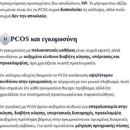
προηγούμενες προσεγγίσεις δεν αποδώσουν,
IVF
. Το μήνυμα που αξίζει
να μείνει είναι ότι το PCOS συχνά
δυσκολεύει
τη σύλληψη, αλλά πολύ
συχνά
δεν την αποκλείει
.
PCOS και εγκυμοσύνη
11
Η εγκυμοσύνη με
πολυκυστικές ωοθήκες
είναι συχνά εφικτή, αλλά
συνδέεται με
αυξημένο κίνδυνο διαβήτη κύησης, υπέρτασης και
προεκλαμψίας
, άρα χρειάζεται σωστή προετοιμασία.
Οι νεότερες οδηγίες θεωρούν το PCOS κατάσταση
υψηλότερου
κινδύνου στην εγκυμοσύνη
σε σύγκριση με τον γενικό πληθυσμό. Αυτό
δεν σημαίνει ότι κάθε εγκυμοσύνη θα έχει πρόβλημα, αλλά ότι
χρειάζεται πιο συστηματική προετοιμασία και παρακολούθηση.
Οι γυναίκες με PCOS έχουν αυξημένο κίνδυνο για
υπεργλυκαιμία στην
κύηση, διαβήτη κύησης, υπερτασικές διαταραχές, προεκλαμψία
,
αυξημένη πρόσληψη βάρους στην εγκυμοσύνη και ορισμένες δυσμενείς
μαιευτικές εκβάσεις. Για αυτό προτείνεται
μέτρηση αρτηριακής πίεσης