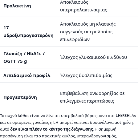
Αποκλεισμός
Προλακτίνη
υπερπρολακτιναιμίας
Αποκλεισμός μη κλασικής
17-
συγγενούς υπερπλασίας
υδροξυπρογεστερόνη
επινεφριδίων
Γλυκόζη / HbA1c /
Έλεγχος γλυκαιμικού κινδύνου
OGTT 75 g
Λιπιδαιμικό προφίλ
Έλεγχος δυσλιπιδαιμίας
Επιβεβαίωση ανωορρηξίας σε
Προγεστερόνη
επιλεγμένες περιπτώσεις
Το συχνό λάθος είναι να δίνεται υπερβολικό βάρος μόνο στο
LH/FSH
. Αν
και σε ορισμένες γυναίκες η LH μπορεί να είναι δυσανάλογα αυξημένη,
αυτό
δεν είναι πλέον το κέντρο της διάγνωσης
. Η σημερινή
προσέγγιση είναι πιο πρακτική: κύκλος, υπερανδρογονισμός,