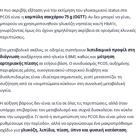
Η πιο ακριβής εξέταση για την εκτίμηση του γλυκαιμικού status στο
PCOS είναι η
καμπύλη σακχάρου 75 g (OGTT)
. Αν δεν μπορεί να γίνει,
μπορούν να χρησιμοποιηθούν γλυκόζη νηστείας και/ή HbA1c,
γνωρίζοντας όμως ότι έχουν χαμηλότερη ακρίβεια σε ορισμένες κλινικές
περιπτώσεις.
Στο μεταβολικό σκέλος, οι οδηγίες συστήνουν
λιπιδαιμικό προφίλ στη
διάγνωση
ανεξάρτητα από ηλικία ή BMI, καθώς και
μέτρηση
αρτηριακής πίεσης
σε ετήσια βάση. Ο συνδυασμός PCOS, αυξημένης
περιφέρειας μέσης, οικογενειακού ιστορικού διαβήτη και
δυσλιπιδαιμίας είναι ιδιαίτερα σημαντικός, γιατί μετατοπίζει τη
συζήτηση από τα «συμπτώματα κύκλου» στη συνολική μεταβολική
υγεία.
Η αύξηση βάρους δεν είναι αιτία σε όλες τις περιπτώσεις, αλλά όταν
υπάρχει επιβαρύνει τον μεταβολισμό και συχνά δυσκολεύει τον κύκλο
και την ωορρηξία. Γι’ αυτό η αντιμετώπιση του PCOS δεν είναι μόνο «να
ρυθμίσουμε την περίοδο», αλλά να οργανώσουμε ένα μακροπρόθεσμο
σχέδιο για
γλυκόζη, λιπίδια, πίεση, ύπνο και φυσική κατάσταση
.