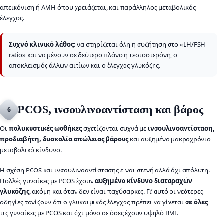
απεικόνιση ή AMH όπου χρειάζεται, και παράλληλος μεταβολικός
έλεγχος.
Συχνό κλινικό λάθος:
να στηρίζεται όλη η συζήτηση στο «LH/FSH
ratio» και να μένουν σε δεύτερο πλάνο η τεστοστερόνη, ο
αποκλεισμός άλλων αιτίων και ο έλεγχος γλυκόζης.
PCOS, ινσουλινοαντίσταση και βάρος
6
Οι
πολυκυστικές ωοθήκες
σχετίζονται συχνά με
ινσουλινοαντίσταση,
προδιαβήτη, δυσκολία απώλειας βάρους
και αυξημένο μακροχρόνιο
μεταβολικό κίνδυνο.
Η σχέση PCOS και ινσουλινοαντίστασης είναι στενή αλλά όχι απόλυτη.
Πολλές γυναίκες με PCOS έχουν
αυξημένο κίνδυνο διαταραχών
γλυκόζης
, ακόμη και όταν δεν είναι παχύσαρκες. Γι’ αυτό οι νεότερες
οδηγίες τονίζουν ότι ο γλυκαιμικός έλεγχος πρέπει να γίνεται
σε όλες
τις γυναίκες με PCOS και όχι μόνο σε όσες έχουν υψηλό BMI.