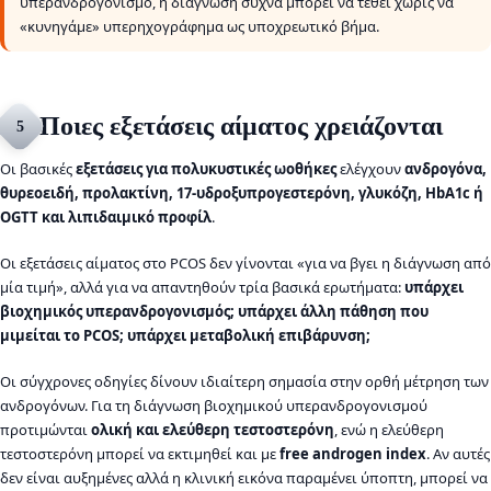
υπερανδρογονισμό, η διάγνωση συχνά μπορεί να τεθεί χωρίς να
«κυνηγάμε» υπερηχογράφημα ως υποχρεωτικό βήμα.
Ποιες εξετάσεις αίματος χρειάζονται
5
Οι βασικές
εξετάσεις για πολυκυστικές ωοθήκες
ελέγχουν
ανδρογόνα,
θυρεοειδή, προλακτίνη, 17-υδροξυπρογεστερόνη, γλυκόζη, HbA1c ή
OGTT και λιπιδαιμικό προφίλ
.
Οι εξετάσεις αίματος στο PCOS δεν γίνονται «για να βγει η διάγνωση από
μία τιμή», αλλά για να απαντηθούν τρία βασικά ερωτήματα:
υπάρχει
βιοχημικός υπερανδρογονισμός;
υπάρχει άλλη πάθηση που
μιμείται το PCOS;
υπάρχει μεταβολική επιβάρυνση;
Οι σύγχρονες οδηγίες δίνουν ιδιαίτερη σημασία στην ορθή μέτρηση των
ανδρογόνων. Για τη διάγνωση βιοχημικού υπερανδρογονισμού
προτιμώνται
ολική και ελεύθερη τεστοστερόνη
, ενώ η ελεύθερη
τεστοστερόνη μπορεί να εκτιμηθεί και με
free androgen index
. Αν αυτές
δεν είναι αυξημένες αλλά η κλινική εικόνα παραμένει ύποπτη, μπορεί να