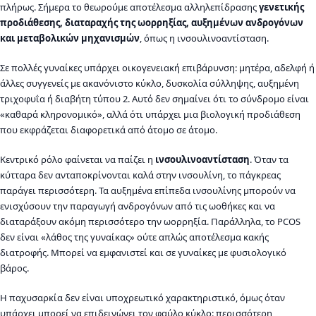
πλήρως. Σήμερα το θεωρούμε αποτέλεσμα αλληλεπίδρασης
γενετικής
προδιάθεσης, διαταραχής της ωορρηξίας, αυξημένων ανδρογόνων
και μεταβολικών μηχανισμών
, όπως η ινσουλινοαντίσταση.
Σε πολλές γυναίκες υπάρχει οικογενειακή επιβάρυνση: μητέρα, αδελφή ή
άλλες συγγενείς με ακανόνιστο κύκλο, δυσκολία σύλληψης, αυξημένη
τριχοφυΐα ή διαβήτη τύπου 2. Αυτό δεν σημαίνει ότι το σύνδρομο είναι
«καθαρά κληρονομικό», αλλά ότι υπάρχει μια βιολογική προδιάθεση
που εκφράζεται διαφορετικά από άτομο σε άτομο.
Κεντρικό ρόλο φαίνεται να παίζει η
ινσουλινοαντίσταση
. Όταν τα
κύτταρα δεν ανταποκρίνονται καλά στην ινσουλίνη, το πάγκρεας
παράγει περισσότερη. Τα αυξημένα επίπεδα ινσουλίνης μπορούν να
ενισχύσουν την παραγωγή ανδρογόνων από τις ωοθήκες και να
διαταράξουν ακόμη περισσότερο την ωορρηξία. Παράλληλα, το PCOS
δεν είναι «λάθος της γυναίκας» ούτε απλώς αποτέλεσμα κακής
διατροφής. Μπορεί να εμφανιστεί και σε γυναίκες με φυσιολογικό
βάρος.
Η παχυσαρκία δεν είναι υποχρεωτικό χαρακτηριστικό, όμως όταν
υπάρχει μπορεί να επιδεινώνει τον φαύλο κύκλο: περισσότερη