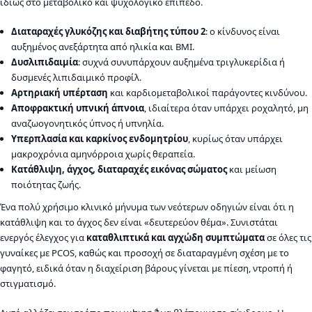
ιδίως στο μεταβολικό και ψυχολογικό επίπεδο.
Διαταραχές γλυκόζης και διαβήτης τύπου 2
: ο κίνδυνος είναι
αυξημένος ανεξάρτητα από ηλικία και BMI.
Δυσλιπιδαιμία
: συχνά συνυπάρχουν αυξημένα τριγλυκερίδια ή
δυσμενές λιπιδαιμικό προφίλ.
Αρτηριακή υπέρταση
και καρδιομεταβολικοί παράγοντες κινδύνου.
Αποφρακτική υπνική άπνοια
, ιδιαίτερα όταν υπάρχει ροχαλητό, μη
αναζωογονητικός ύπνος ή υπνηλία.
Υπερπλασία και καρκίνος ενδομητρίου
, κυρίως όταν υπάρχει
μακροχρόνια αμηνόρροια χωρίς θεραπεία.
Κατάθλιψη, άγχος, διαταραχές εικόνας σώματος
και μείωση
ποιότητας ζωής.
Ένα πολύ χρήσιμο κλινικό μήνυμα των νεότερων οδηγιών είναι ότι η
κατάθλιψη και το άγχος δεν είναι «δευτερεύον θέμα». Συνιστάται
ενεργός έλεγχος για
καταθλιπτικά και αγχώδη συμπτώματα
σε όλες τις
γυναίκες με PCOS, καθώς και προσοχή σε διαταραγμένη σχέση με το
φαγητό, ειδικά όταν η διαχείριση βάρους γίνεται με πίεση, ντροπή ή
στιγματισμό.