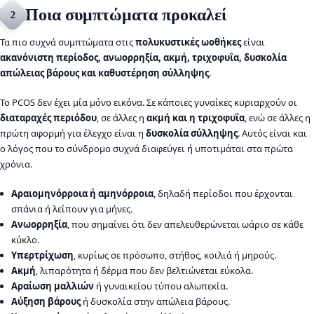
Ποια συμπτώματα προκαλεί
2
Τα πιο συχνά συμπτώματα στις
πολυκυστικές ωοθήκες
είναι
ακανόνιστη περίοδος, ανωορρηξία, ακμή, τριχοφυΐα, δυσκολία
απώλειας βάρους και καθυστέρηση σύλληψης
.
Το PCOS δεν έχει μία μόνο εικόνα. Σε κάποιες γυναίκες κυριαρχούν οι
διαταραχές περιόδου
, σε άλλες η
ακμή και η τριχοφυΐα
, ενώ σε άλλες η
πρώτη αφορμή για έλεγχο είναι η
δυσκολία σύλληψης
. Αυτός είναι και
ο λόγος που το σύνδρομο συχνά διαφεύγει ή υποτιμάται στα πρώτα
χρόνια.
Αραιομηνόρροια ή αμηνόρροια
, δηλαδή περίοδοι που έρχονται
σπάνια ή λείπουν για μήνες.
Ανωορρηξία
, που σημαίνει ότι δεν απελευθερώνεται ωάριο σε κάθε
κύκλο.
Υπερτρίχωση
, κυρίως σε πρόσωπο, στήθος, κοιλιά ή μηρούς.
Ακμή
, λιπαρότητα ή δέρμα που δεν βελτιώνεται εύκολα.
Αραίωση μαλλιών
ή γυναικείου τύπου αλωπεκία.
Αύξηση βάρους
ή δυσκολία στην απώλεια βάρους.