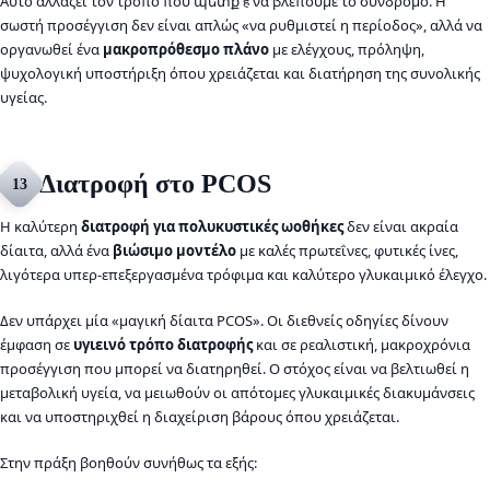
Αυτό αλλάζει τον τρόπο που պետք है να βλέπουμε το σύνδρομο. Η
σωστή προσέγγιση δεν είναι απλώς «να ρυθμιστεί η περίοδος», αλλά να
οργανωθεί ένα
μακροπρόθεσμο πλάνο
με ελέγχους, πρόληψη,
ψυχολογική υποστήριξη όπου χρειάζεται και διατήρηση της συνολικής
υγείας.
Διατροφή στο PCOS
13
Η καλύτερη
διατροφή για πολυκυστικές ωοθήκες
δεν είναι ακραία
δίαιτα, αλλά ένα
βιώσιμο μοντέλο
με καλές πρωτεΐνες, φυτικές ίνες,
λιγότερα υπερ-επεξεργασμένα τρόφιμα και καλύτερο γλυκαιμικό έλεγχο.
Δεν υπάρχει μία «μαγική δίαιτα PCOS». Οι διεθνείς οδηγίες δίνουν
έμφαση σε
υγιεινό τρόπο διατροφής
και σε ρεαλιστική, μακροχρόνια
προσέγγιση που μπορεί να διατηρηθεί. Ο στόχος είναι να βελτιωθεί η
μεταβολική υγεία, να μειωθούν οι απότομες γλυκαιμικές διακυμάνσεις
και να υποστηριχθεί η διαχείριση βάρους όπου χρειάζεται.
Στην πράξη βοηθούν συνήθως τα εξής: