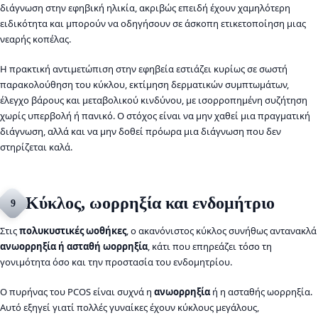
διάγνωση στην εφηβική ηλικία, ακριβώς επειδή έχουν χαμηλότερη
ειδικότητα και μπορούν να οδηγήσουν σε άσκοπη ετικετοποίηση μιας
νεαρής κοπέλας.
Η πρακτική αντιμετώπιση στην εφηβεία εστιάζει κυρίως σε σωστή
παρακολούθηση του κύκλου, εκτίμηση δερματικών συμπτωμάτων,
έλεγχο βάρους και μεταβολικού κινδύνου, με ισορροπημένη συζήτηση
χωρίς υπερβολή ή πανικό. Ο στόχος είναι να μην χαθεί μια πραγματική
διάγνωση, αλλά και να μην δοθεί πρόωρα μια διάγνωση που δεν
στηρίζεται καλά.
Κύκλος, ωορρηξία και ενδομήτριο
9
Στις
πολυκυστικές ωοθήκες
, ο ακανόνιστος κύκλος συνήθως αντανακλά
ανωορρηξία ή ασταθή ωορρηξία
, κάτι που επηρεάζει τόσο τη
γονιμότητα όσο και την προστασία του ενδομητρίου.
Ο πυρήνας του PCOS είναι συχνά η
ανωορρηξία
ή η ασταθής ωορρηξία.
Αυτό εξηγεί γιατί πολλές γυναίκες έχουν κύκλους μεγάλους,