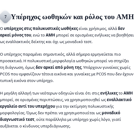
Υπέρηχος ωοθηκών και ρόλος του AMH
7
Ο
υπέρηχος στις πολυκυστικές ωοθήκες
είναι χρήσιμος, αλλά
δεν
αρκεί μόνος του
, ενώ το
AMH
μπορεί σε ορισμένες ενήλικες να βοηθήσει
ως εναλλακτικός δείκτης και όχι ως μοναδικό τεστ.
Ο υπέρηχος παραμένει σημαντικός, αλλά σήμερα ερμηνεύεται πιο
προσεκτικά. Η πολυκυστική μορφολογία ωοθηκών μπορεί να στηρίξει
τη διάγνωση, όμως
δεν αρκεί από μόνη της
. Υπάρχουν γυναίκες χωρίς
PCOS που εμφανίζουν τέτοια εικόνα και γυναίκες με PCOS που δεν έχουν
τυπική εικόνα στον υπέρηχο.
Η μεγάλη αλλαγή των νεότερων οδηγιών είναι ότι στις
ενήλικες
το
AMH
μπορεί, σε ορισμένες περιπτώσεις, να χρησιμοποιηθεί ως
εναλλακτικό
εργαλείο αντί του υπερήχου
για την εκτίμηση πολυκυστικής
μορφολογίας. Όμως δεν πρέπει να χρησιμοποιείται ως
μοναδικό
διαγνωστικό τεστ
, ούτε παράλληλα με υπέρηχο χωρίς λόγο, γιατί
αυξάνεται ο κίνδυνος υπερδιάγνωσης.