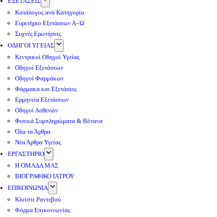
ΕΞΕΤΑΣΕΙΣ
Κατάλογος ανά Κατηγορία
Ευρετήριο Εξετάσεων Α–Ω
Συχνές Ερωτήσεις
ΟΔΗΓΟΙ ΥΓΕΙΑΣ
Κεντρικοί Οδηγοί Υγείας
Οδηγοί Εξετάσεων
Οδηγοί Φαρμάκων
Φάρμακα και Εξετάσεις
Ερμηνεία Εξετάσεων
Οδηγοί Ασθενών
Φυτικά Συμπληρώματα & Βότανα
Όλα τα Άρθρα
Νέα Άρθρα Υγείας
ΕΡΓΑΣΤΗΡΙΟ
Η ΟΜΑΔΑ ΜΑΣ
ΒΙΟΓΡΑΦΙΚΟ ΙΑΤΡΟΥ
ΕΠΙΚΟΙΝΩΝΙΑ
Κλείστε Ραντεβού
Φόρμα Επικοινωνίας