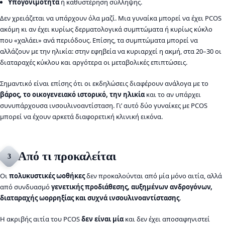
Υπογονιμότητα
ή καθυστέρηση σύλληψης.
Δεν χρειάζεται να υπάρχουν όλα μαζί. Μια γυναίκα μπορεί να έχει PCOS
ακόμη κι αν έχει κυρίως δερματολογικά συμπτώματα ή κυρίως κύκλο
που «χαλάει» ανά περιόδους. Επίσης, τα συμπτώματα μπορεί να
αλλάζουν με την ηλικία: στην εφηβεία να κυριαρχεί η ακμή, στα 20–30 οι
διαταραχές κύκλου και αργότερα οι μεταβολικές επιπτώσεις.
Σημαντικό είναι επίσης ότι οι εκδηλώσεις διαφέρουν ανάλογα με το
βάρος, το οικογενειακό ιστορικό, την ηλικία
και το αν υπάρχει
συνυπάρχουσα ινσουλινοαντίσταση. Γι’ αυτό δύο γυναίκες με PCOS
μπορεί να έχουν αρκετά διαφορετική κλινική εικόνα.
Από τι προκαλείται
3
Οι
πολυκυστικές ωοθήκες
δεν προκαλούνται από μία μόνο αιτία, αλλά
από συνδυασμό
γενετικής προδιάθεσης, αυξημένων ανδρογόνων,
διαταραχής ωορρηξίας και συχνά ινσουλινοαντίστασης
.
Η ακριβής αιτία του PCOS
δεν είναι μία
και δεν έχει αποσαφηνιστεί