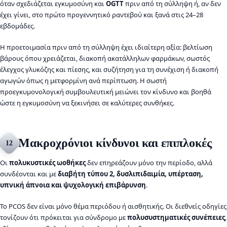
όταν σχεδιάζεται εγκυμοσύνη και
OGTT
πριν από τη σύλληψη ή, αν δεν
έχει γίνει, στο πρώτο προγεννητικό ραντεβού και ξανά στις 24–28
εβδομάδες.
Η προετοιμασία πριν από τη σύλληψη έχει ιδιαίτερη αξία: βελτίωση
βάρους όπου χρειάζεται, διακοπή ακατάλληλων φαρμάκων, σωστός
έλεγχος γλυκόζης και πίεσης, και συζήτηση για τη συνέχιση ή διακοπή
αγωγών όπως η μετφορμίνη ανά περίπτωση. Η σωστή
προεγκυμονολογική συμβουλευτική μειώνει τον κίνδυνο και βοηθά
ώστε η εγκυμοσύνη να ξεκινήσει σε καλύτερες συνθήκες.
Μακροχρόνιοι κίνδυνοι και επιπλοκές
12
Οι
πολυκυστικές ωοθήκες
δεν επηρεάζουν μόνο την περίοδο, αλλά
συνδέονται και με
διαβήτη τύπου 2, δυσλιπιδαιμία, υπέρταση,
υπνική άπνοια και ψυχολογική επιβάρυνση
.
Το PCOS δεν είναι μόνο θέμα περιόδου ή αισθητικής. Οι διεθνείς οδηγίες
τονίζουν ότι πρόκειται για σύνδρομο με
πολυσυστηματικές συνέπειες
,