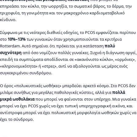
επηρεάσει τον κύκλο, την ωορρηξία, το σωματικό βάρος, το δέρμα, την
τριχοφυΐα, τη γονιμότητα και τον μακροχρόνιο καρδιομεταβολικό
κίνδυνο.
Σύμφωνα με τις νεότερες διεθνείς οδηγίες, το PCOS εμφανίζεται περίπου
στο
10%–13%
των γυναικών όταν χρησιμοποιούνται τα κριτήρια
Rotterdam. Αυτό σημαίνει ότι πρόκειται για κατάσταση
πολύ
συχνότερη
από όσο νομίζουν πολλές γυναίκες. Συχνά η διάγνωση αργεί,
επειδή τα συμπτώματα αποδίδονται σε «ακανόνιστο κύκλο», «ορμόνες»,
«κληρονομικότητα» ή «στρες», αντί να αξιολογούνται ως μέρος ενός
συγκεκριμένου συνδρόμου.
Ο όρος «πολυκυστικές ωοθήκες» μπερδεύει αρκετό κόσμο. Στο PCOS δεν
μιλάμε συνήθως για μεγάλες παθολογικές κύστεις, αλλά για
πολλά
μικρά ωοθυλάκια
που μπορεί να φαίνονται στον υπέρηχο. Μια γυναίκα
μπορεί να έχει PCOS χωρίς να έχει τυπική υπερηχογραφική εικόνα, και
αντίστροφα μπορεί να έχει πολυκυστική μορφολογία ωοθηκών χωρίς να
έχει το σύνδρομο.