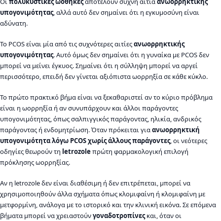
Οι
πολυκυστικές ωοθήκες
αποτελούν συχνή αιτία
ανωορρηκτικής
υπογονιμότητας
, αλλά αυτό δεν σημαίνει ότι η εγκυμοσύνη είναι
αδύνατη.
Το PCOS είναι μία από τις συχνότερες αιτίες
ανωορρηκτικής
υπογονιμότητας
. Αυτό όμως δεν σημαίνει ότι η γυναίκα με PCOS δεν
μπορεί να μείνει έγκυος. Σημαίνει ότι η σύλληψη μπορεί να αργεί
περισσότερο, επειδή δεν γίνεται αξιόπιστα ωορρηξία σε κάθε κύκλο.
Το πρώτο πρακτικό βήμα είναι να ξεκαθαριστεί αν το κύριο πρόβλημα
είναι η ωορρηξία ή αν συνυπάρχουν και άλλοι παράγοντες
υπογονιμότητας, όπως σαλπιγγικός παράγοντας, ηλικία, ανδρικός
παράγοντας ή ενδομητρίωση. Όταν πρόκειται για
ανωορρηκτική
υπογονιμότητα λόγω PCOS χωρίς άλλους παράγοντες
, οι νεότερες
οδηγίες θεωρούν τη
letrozole
πρώτη φαρμακολογική επιλογή
πρόκλησης ωορρηξίας.
Αν η letrozole δεν είναι διαθέσιμη ή δεν επιτρέπεται, μπορεί να
χρησιμοποιηθούν άλλα σχήματα όπως κλομιφαίνη ή κλομιφαίνη με
μετφορμίνη, ανάλογα με το ιστορικό και την κλινική εικόνα. Σε επόμενα
βήματα μπορεί να χρειαστούν
γοναδοτροπίνες
και, όταν οι