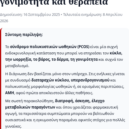
γονιμότητα και θεραπεία
Δημοσίευση:
16 Σεπτεμβρίου 2025
• Τελευταία ενημέρωση:
8 Απριλίου
2026
Σύντομη περίληψη:
Το
σύνδρομο πολυκυστικών ωοθηκών (PCOS)
είναι μία συχνή
ενδοκρινολογική κατάσταση που μπορεί να επηρεάσει τον
κύκλο,
την ωορρηξία, το βάρος, το δέρμα, τη γονιμότητα
και συχνά τον
μεταβολισμό.
Η διάγνωση δεν βασίζεται μόνο στον υπέρηχο. Στις ενήλικες γίνεται
με συνδυασμό
διαταραχών κύκλου, υπερανδρογονισμού
και
πολυκυστικής μορφολογίας ωοθηκών ή, σε ορισμένες περιπτώσεις,
AMH
, αφού πρώτα αποκλειστούν άλλες παθήσεις.
Με σωστή παρακολούθηση,
διατροφή, άσκηση, έλεγχο
μεταβολικών παραγόντων
και όπου χρειάζεται φαρμακευτική
αγωγή, τα περισσότερα συμπτώματα μπορούν να βελτιωθούν
ουσιαστικά και η εγκυμοσύνη παραμένει εφικτός στόχος για πολλές
γυναίκες.