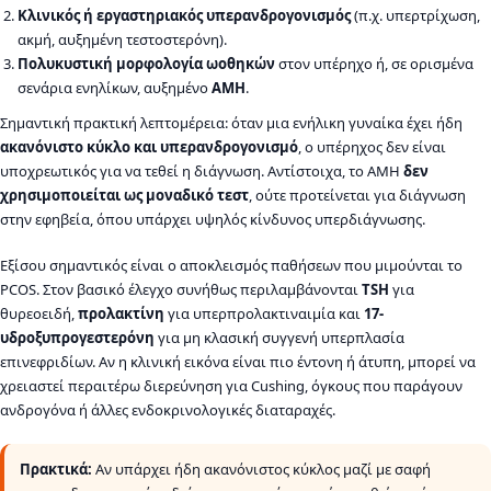
Κλινικός ή εργαστηριακός υπερανδρογονισμός
(π.χ. υπερτρίχωση,
ακμή, αυξημένη τεστοστερόνη).
Πολυκυστική μορφολογία ωοθηκών
στον υπέρηχο ή, σε ορισμένα
σενάρια ενηλίκων, αυξημένο
AMH
.
Σημαντική πρακτική λεπτομέρεια: όταν μια ενήλικη γυναίκα έχει ήδη
ακανόνιστο κύκλο και υπερανδρογονισμό
, ο υπέρηχος δεν είναι
υποχρεωτικός για να τεθεί η διάγνωση. Αντίστοιχα, το AMH
δεν
χρησιμοποιείται ως μοναδικό τεστ
, ούτε προτείνεται για διάγνωση
στην εφηβεία, όπου υπάρχει υψηλός κίνδυνος υπερδιάγνωσης.
Εξίσου σημαντικός είναι ο αποκλεισμός παθήσεων που μιμούνται το
PCOS. Στον βασικό έλεγχο συνήθως περιλαμβάνονται
TSH
για
θυρεοειδή,
προλακτίνη
για υπερπρολακτιναιμία και
17-
υδροξυπρογεστερόνη
για μη κλασική συγγενή υπερπλασία
επινεφριδίων. Αν η κλινική εικόνα είναι πιο έντονη ή άτυπη, μπορεί να
χρειαστεί περαιτέρω διερεύνηση για Cushing, όγκους που παράγουν
ανδρογόνα ή άλλες ενδοκρινολογικές διαταραχές.
Πρακτικά:
Αν υπάρχει ήδη ακανόνιστος κύκλος μαζί με σαφή