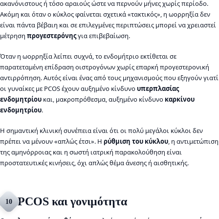
ακανόνιστους ή τόσο αραιούς ώστε να περνούν μήνες χωρίς περίοδο.
Ακόμη και όταν ο κύκλος φαίνεται σχετικά «τακτικός», η ωορρηξία δεν
είναι πάντα βέβαιη και σε επιλεγμένες περιπτώσεις μπορεί να χρειαστεί
μέτρηση
προγεστερόνης
για επιβεβαίωση.
Όταν η ωορρηξία λείπει συχνά, το ενδομήτριο εκτίθεται σε
παρατεταμένη επίδραση οιστρογόνων χωρίς επαρκή προγεστερονική
αντιρρόπηση. Αυτός είναι ένας από τους μηχανισμούς που εξηγούν γιατί
οι γυναίκες με PCOS έχουν αυξημένο κίνδυνο
υπερπλασίας
ενδομητρίου
και, μακροπρόθεσμα, αυξημένο κίνδυνο
καρκίνου
ενδομητρίου
.
Η σημαντική κλινική συνέπεια είναι ότι οι πολύ μεγάλοι κύκλοι δεν
πρέπει να μένουν «απλώς έτσι». Η
ρύθμιση του κύκλου
, η αντιμετώπιση
της αμηνόρροιας και η σωστή ιατρική παρακολούθηση είναι
προστατευτικές κινήσεις, όχι απλώς θέμα άνεσης ή αισθητικής.
PCOS και γονιμότητα
10