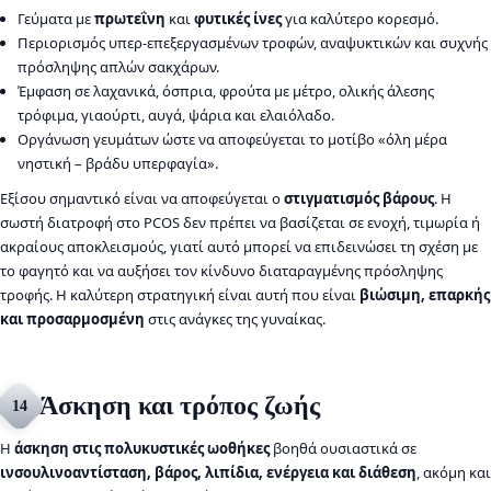
Γεύματα με
πρωτεΐνη
και
φυτικές ίνες
για καλύτερο κορεσμό.
Περιορισμός υπερ-επεξεργασμένων τροφών, αναψυκτικών και συχνής
πρόσληψης απλών σακχάρων.
Έμφαση σε λαχανικά, όσπρια, φρούτα με μέτρο, ολικής άλεσης
τρόφιμα, γιαούρτι, αυγά, ψάρια και ελαιόλαδο.
Οργάνωση γευμάτων ώστε να αποφεύγεται το μοτίβο «όλη μέρα
νηστική – βράδυ υπερφαγία».
Εξίσου σημαντικό είναι να αποφεύγεται ο
στιγματισμός βάρους
. Η
σωστή διατροφή στο PCOS δεν πρέπει να βασίζεται σε ενοχή, τιμωρία ή
ακραίους αποκλεισμούς, γιατί αυτό μπορεί να επιδεινώσει τη σχέση με
το φαγητό και να αυξήσει τον κίνδυνο διαταραγμένης πρόσληψης
τροφής. Η καλύτερη στρατηγική είναι αυτή που είναι
βιώσιμη, επαρκής
και προσαρμοσμένη
στις ανάγκες της γυναίκας.
Άσκηση και τρόπος ζωής
14
Η
άσκηση στις πολυκυστικές ωοθήκες
βοηθά ουσιαστικά σε
ινσουλινοαντίσταση, βάρος, λιπίδια, ενέργεια και διάθεση
, ακόμη και