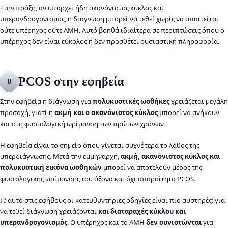
Στην πράξη, αν υπάρχει ήδη ακανόνιστος κύκλος και
υπερανδρογονισμός, η διάγνωση μπορεί να τεθεί χωρίς να απαιτείται
ούτε υπέρηχος ούτε AMH. Αυτό βοηθά ιδιαίτερα σε περιπτώσεις όπου ο
υπέρηχος δεν είναι εύκολος ή δεν προσθέτει ουσιαστική πληροφορία.
PCOS στην εφηβεία
8
Στην εφηβεία η διάγνωση για
πολυκυστικές ωοθήκες
χρειάζεται μεγάλη
προσοχή, γιατί η
ακμή και ο ακανόνιστος κύκλος
μπορεί να ανήκουν
και στη φυσιολογική ωρίμανση των πρώτων χρόνων.
Η εφηβεία είναι το σημείο όπου γίνεται συχνότερα το λάθος της
υπερδιάγνωσης. Μετά την εμμηναρχή,
ακμή, ακανόνιστος κύκλος και
πολυκυστική εικόνα ωοθηκών
μπορεί να αποτελούν μέρος της
φυσιολογικής ωρίμανσης του άξονα και όχι απαραίτητα PCOS.
Γι’ αυτό στις εφήβους οι κατευθυντήριες οδηγίες είναι πιο αυστηρές: για
να τεθεί διάγνωση χρειάζονται
και διαταραχές κύκλου και
υπερανδρογονισμός
. Ο υπέρηχος και το AMH
δεν συνιστώνται
για