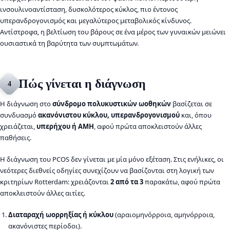
ινσουλινοαντίσταση, δυσκολότερος κύκλος, πιο έντονος
υπερανδρογονισμός και μεγαλύτερος μεταβολικός κίνδυνος.
Αντίστροφα, η βελτίωση του βάρους σε ένα μέρος των γυναικών μειώνει
ουσιαστικά τη βαρύτητα των συμπτωμάτων.
Πώς γίνεται η διάγνωση
4
Η διάγνωση στο
σύνδρομο πολυκυστικών ωοθηκών
βασίζεται σε
συνδυασμό
ακανόνιστου κύκλου, υπερανδρογονισμού
και, όπου
χρειάζεται,
υπερήχου ή AMH
, αφού πρώτα αποκλειστούν άλλες
παθήσεις.
Η διάγνωση του PCOS δεν γίνεται με μία μόνο εξέταση. Στις ενήλικες, οι
νεότερες διεθνείς οδηγίες συνεχίζουν να βασίζονται στη λογική των
κριτηρίων Rotterdam: χρειάζονται
2 από τα 3
παρακάτω, αφού πρώτα
αποκλειστούν άλλες αιτίες.
Διαταραχή ωορρηξίας ή κύκλου
(αραιομηνόρροια, αμηνόρροια,
ακανόνιστες περίοδοι).