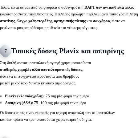
Τέλος, είναι σημαντικό να γνωρίζει ο ασθενής ότι η
DAPT δεν αντικαθιστά
άλλες
καρδιοπροστατευτικές θεραπείες. Η πλήρης πρόληψη περιλαμβάνει ταυτόχρονη λήψη
στατίνης
, έλεγχο
χοληστερόλης
,
αρτηριακής πίεσης
και
σακχάρου
, ώστε να
μειώνεται μακροπρόθεσμα η πιθανότητα νέου εμφράγματος.
Τυπικές δόσεις Plavix και ασπιρίνης
7
Στη διπλή αντιαιμοπεταλιακή αγωγή χρησιμοποιούνται
σταθερές, χαμηλές αλλά αποτελεσματικές δόσεις
,
ώστε να επιτυγχάνεται προστασία από θρόμβους
με τον μικρότερο δυνατό κίνδυνο αιμορραγίας.
Plavix (κλοπιδογρέλη):
75 mg μία φορά την ημέρα
Ασπιρίνη (ASA):
75–100 mg μία φορά την ημέρα
Οι δόσεις αυτές είναι επαρκείς για ισχυρή αναστολή των αιμοπεταλίων
και δεν πρέπει να τροποποιούνται χωρίς ιατρική οδηγία.