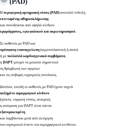
(PAD)
Η
περιφερική αρτηριακή νόσος (PAD)
αποτελεί ένδειξη
εκτεταμένης αθηροσκλήρωσης
και συνοδεύεται από υψηλό κίνδυνο
εμφράγματος, εγκεφαλικού και ακρωτηριασμού
.
Σε ασθενείς με PAD και
πρόσφατη επαναγγείωση
(αγγειοπλαστική ή stent)
ή με
πολλαπλά καρδιαγγειακά συμβάματα
,
η
DAPT
μπορεί να μειώσει σημαντικά
τη θρόμβωση των αγγείων
και τις σοβαρές ισχαιμικές επιπλοκές.
Ωστόσο, επειδή οι ασθενείς με PAD έχουν συχνά
αυξημένο αιμορραγικό κίνδυνο
(ηλικία, νεφρική νόσος, αναιμία),
η απόφαση για DAPT είναι πάντα
εξατομικευμένη
και λαμβάνεται μετά από εκτίμηση
του ισχαιμικού έναντι του αιμορραγικού κινδύνου.