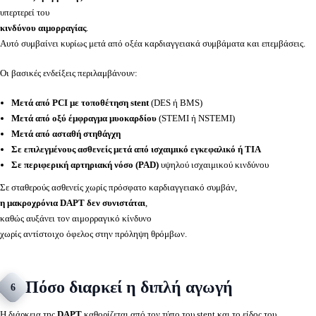
υπερτερεί του
κινδύνου αιμορραγίας
.
Αυτό συμβαίνει κυρίως μετά από οξέα καρδιαγγειακά συμβάματα και επεμβάσεις.
Οι βασικές ενδείξεις περιλαμβάνουν:
Μετά από PCI με τοποθέτηση stent
(DES ή BMS)
Μετά από οξύ έμφραγμα μυοκαρδίου
(STEMI ή NSTEMI)
Μετά από ασταθή στηθάγχη
Σε επιλεγμένους ασθενείς μετά από ισχαιμικό εγκεφαλικό ή TIA
Σε περιφερική αρτηριακή νόσο (PAD)
υψηλού ισχαιμικού κινδύνου
Σε σταθερούς ασθενείς χωρίς πρόσφατο καρδιαγγειακό συμβάν,
η μακροχρόνια DAPT δεν συνιστάται
,
καθώς αυξάνει τον αιμορραγικό κίνδυνο
χωρίς αντίστοιχο όφελος στην πρόληψη θρόμβων.
Πόσο διαρκεί η διπλή αγωγή
6
Η διάρκεια της
DAPT
καθορίζεται από τον τύπο του stent και το είδος του