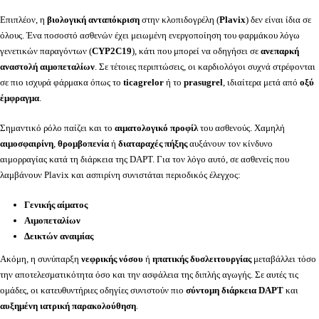
Επιπλέον, η
βιολογική ανταπόκριση
στην κλοπιδογρέλη (
Plavix
) δεν είναι ίδια σε
όλους. Ένα ποσοστό ασθενών έχει μειωμένη ενεργοποίηση του φαρμάκου λόγω
γενετικών παραγόντων (
CYP2C19
), κάτι που μπορεί να οδηγήσει σε
ανεπαρκή
αναστολή αιμοπεταλίων
. Σε τέτοιες περιπτώσεις, οι καρδιολόγοι συχνά στρέφονται
σε πιο ισχυρά φάρμακα όπως το
ticagrelor
ή το
prasugrel
, ιδιαίτερα μετά από
οξύ
έμφραγμα
.
Σημαντικό ρόλο παίζει και το
αιματολογικό προφίλ
του ασθενούς. Χαμηλή
αιμοσφαιρίνη
,
θρομβοπενία
ή
διαταραχές πήξης
αυξάνουν τον κίνδυνο
αιμορραγίας κατά τη διάρκεια της DAPT. Για τον λόγο αυτό, σε ασθενείς που
λαμβάνουν Plavix και ασπιρίνη συνιστάται περιοδικός έλεγχος:
Γενικής αίματος
Αιμοπεταλίων
Δεικτών αναιμίας
Ακόμη, η συνύπαρξη
νεφρικής νόσου
ή
ηπατικής δυσλειτουργίας
μεταβάλλει τόσο
την αποτελεσματικότητα όσο και την ασφάλεια της διπλής αγωγής. Σε αυτές τις
ομάδες, οι κατευθυντήριες οδηγίες συνιστούν πιο
σύντομη διάρκεια DAPT
και
αυξημένη ιατρική παρακολούθηση
.