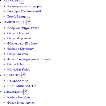
ΕΞΕΤΑΣΕΙΣ
Κατάλογος ανά Κατηγορία
Ευρετήριο Εξετάσεων Α–Ω
Συχνές Ερωτήσεις
ΟΔΗΓΟΙ ΥΓΕΙΑΣ
Κεντρικοί Οδηγοί Υγείας
Οδηγοί Εξετάσεων
Οδηγοί Φαρμάκων
Φάρμακα και Εξετάσεις
Ερμηνεία Εξετάσεων
Οδηγοί Ασθενών
Φυτικά Συμπληρώματα & Βότανα
Όλα τα Άρθρα
Νέα Άρθρα Υγείας
ΕΡΓΑΣΤΗΡΙΟ
Η ΟΜΑΔΑ ΜΑΣ
ΒΙΟΓΡΑΦΙΚΟ ΙΑΤΡΟΥ
ΕΠΙΚΟΙΝΩΝΙΑ
Κλείστε Ραντεβού
Φόρμα Επικοινωνίας