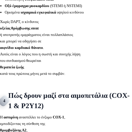
Οξύ έμφραγμα μυοκαρδίου
(STEMI ή NSTEMI)
Ορισμένα
ισχαιμικά εγκεφαλικά
υψηλού κινδύνου
Χωρίς DAPT, ο κίνδυνος
οξείας θρόμβωσης stent
ή υποτροπής εμφράγματος είναι πολλαπλάσιος
και μπορεί να οδηγήσει σε
αιφνίδιο καρδιακό θάνατο
.
Αυτός είναι ο λόγος που η σωστή και συνεχής λήψη
του συνδυασμού θεωρείται
θεραπεία ζωής
κατά τους πρώτους μήνες μετά το συμβάν.
Πώς δρουν μαζί στα αιμοπετάλια (COX-
4
1 & P2Y12)
Η
ασπιρίνη
αναστέλλει το ένζυμο
COX-1
,
εμποδίζοντας τη σύνθεση της
θρομβοξάνης Α2
,