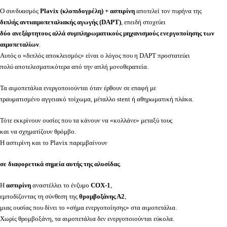
Ο συνδυασμός
Plavix (κλοπιδογρέλη) + ασπιρίνη
αποτελεί τον πυρήνα της
διπλής αντιαιμοπεταλιακής αγωγής (DAPT)
, επειδή στοχεύει
δύο ανεξάρτητους αλλά συμπληρωματικούς μηχανισμούς ενεργοποίησης των
αιμοπεταλίων
.
Αυτός ο «διπλός αποκλεισμός» είναι ο λόγος που η DAPT προστατεύει
πολύ αποτελεσματικότερα από την απλή μονοθεραπεία.
Τα αιμοπετάλια ενεργοποιούνται όταν έρθουν σε επαφή με
τραυματισμένο αγγειακό τοίχωμα, μέταλλο stent ή αθηρωματική πλάκα.
Τότε εκκρίνουν ουσίες που τα κάνουν να «κολλάνε» μεταξύ τους
και να σχηματίζουν θρόμβο.
Η ασπιρίνη και το Plavix παρεμβαίνουν
σε διαφορετικά σημεία αυτής της αλυσίδας
.
Η
ασπιρίνη
αναστέλλει το ένζυμο
COX-1
,
εμποδίζοντας τη σύνθεση της
θρομβοξάνης Α2
,
μιας ουσίας που δίνει το «σήμα ενεργοποίησης» στα αιμοπετάλια.
Χωρίς θρομβοξάνη, τα αιμοπετάλια δεν ενεργοποιούνται εύκολα.