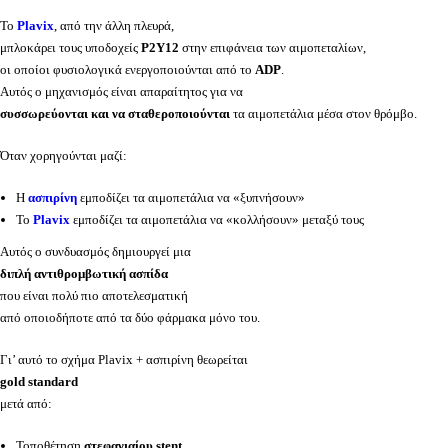
Το
Plavix
, από την άλλη πλευρά,
μπλοκάρει τους υποδοχείς
P2Y12
στην επιφάνεια των αιμοπεταλίων,
οι οποίοι φυσιολογικά ενεργοποιούνται από το
ADP
.
Αυτός ο μηχανισμός είναι απαραίτητος για να
συσσωρεύονται και να σταθεροποιούνται
τα αιμοπετάλια μέσα στον θρόμβο.
Όταν χορηγούνται μαζί:
Η
ασπιρίνη
εμποδίζει τα αιμοπετάλια να «ξυπνήσουν»
Το
Plavix
εμποδίζει τα αιμοπετάλια να «κολλήσουν» μεταξύ τους
Αυτός ο συνδυασμός δημιουργεί μια
διπλή αντιθρομβωτική ασπίδα
που είναι πολύ πιο αποτελεσματική
από οποιοδήποτε από τα δύο φάρμακα μόνο του.
Γι’ αυτό το σχήμα Plavix + ασπιρίνη θεωρείται
gold standard
μετά από:
Τοποθέτηση
στεφανιαίου stent