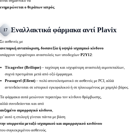
είναι σημαντικό να
ενημερώνεται ο θεράπων ιατρός
.
Εναλλακτικά φάρμακα αντί Plavix
17
Σε ασθενείς με
ανεπαρκή ανταπόκριση, δυσανεξία ή υψηλό ισχαιμικό κίνδυνο
υπάρχουν ισχυρότεροι αναστολείς των υποδοχέων
P2Y12
:
Ticagrelor (Brilique)
– ταχύτερη και ισχυρότερη αναστολή αιμοπεταλίων,
συχνά προτιμάται μετά από οξύ έμφραγμα.
Prasugrel (Efient)
– πολύ αποτελεσματικό σε ασθενείς με PCI, αλλά
αντενδείκνυται σε ιστορικό εγκεφαλικού ή σε ηλικιωμένους με χαμηλό βάρος.
Τα φάρμακα αυτά μειώνουν περαιτέρω τον κίνδυνο θρόμβωσης,
αλλά συνοδεύονται και από
αυξημένο αιμορραγικό κίνδυνο
,
γι’ αυτό η επιλογή γίνεται πάντα με βάση
την ισορροπία μεταξύ ισχαιμικού και αιμορραγικού κινδύνου
του συγκεκριμένου ασθενούς.