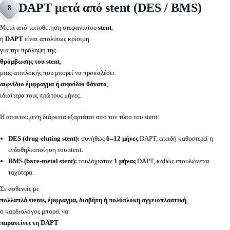
DAPT μετά από stent (DES / BMS)
8
Μετά από τοποθέτηση στεφανιαίου
stent
,
η
DAPT
είναι απολύτως κρίσιμη
για την πρόληψη της
θρόμβωσης του stent
,
μιας επιπλοκής που μπορεί να προκαλέσει
αιφνίδιο έμφραγμα ή αιφνίδιο θάνατο
,
ιδιαίτερα τους πρώτους μήνες.
Η απαιτούμενη διάρκεια εξαρτάται από τον τύπο του stent:
DES (drug-eluting stent):
συνήθως
6–12 μήνες
DAPT, επειδή καθυστερεί η
ενδοθηλιοποίηση του stent.
BMS (bare-metal stent):
τουλάχιστον
1 μήνας
DAPT, καθώς επουλώνεται
ταχύτερα.
Σε ασθενείς με
πολλαπλά stents, έμφραγμα, διαβήτη ή πολύπλοκη αγγειοπλαστική
,
ο καρδιολόγος μπορεί να
παρατείνει τη DAPT