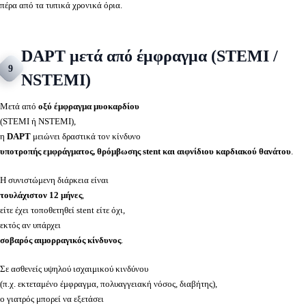
πέρα από τα τυπικά χρονικά όρια.
DAPT μετά από έμφραγμα (STEMI /
9
NSTEMI)
Μετά από
οξύ έμφραγμα μυοκαρδίου
(STEMI ή NSTEMI),
η
DAPT
μειώνει δραστικά τον κίνδυνο
υποτροπής εμφράγματος, θρόμβωσης stent και αιφνίδιου καρδιακού θανάτου
.
Η συνιστώμενη διάρκεια είναι
τουλάχιστον 12 μήνες
,
είτε έχει τοποθετηθεί stent είτε όχι,
εκτός αν υπάρχει
σοβαρός αιμορραγικός κίνδυνος
.
Σε ασθενείς υψηλού ισχαιμικού κινδύνου
(π.χ. εκτεταμένο έμφραγμα, πολυαγγειακή νόσος, διαβήτης),
ο γιατρός μπορεί να εξετάσει