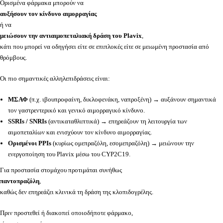
Ορισμένα φάρμακα μπορούν να
αυξήσουν τον κίνδυνο αιμορραγίας
ή να
μειώσουν την αντιαιμοπεταλιακή δράση του Plavix
,
κάτι που μπορεί να οδηγήσει είτε σε επιπλοκές είτε σε μειωμένη προστασία από
θρόμβους.
Οι πιο σημαντικές αλληλεπιδράσεις είναι:
ΜΣΑΦ
(π.χ. ιβουπροφαίνη, δικλοφενάκη, ναπροξένη) → αυξάνουν σημαντικά
τον γαστρεντερικό και γενικό αιμορραγικό κίνδυνο.
SSRIs / SNRIs
(αντικαταθλιπτικά) → επηρεάζουν τη λειτουργία των
αιμοπεταλίων και ενισχύουν τον κίνδυνο αιμορραγίας.
Ορισμένοι PPIs
(κυρίως ομεπραζόλη, εσομεπραζόλη) → μειώνουν την
ενεργοποίηση του Plavix μέσω του CYP2C19.
Για προστασία στομάχου προτιμάται συνήθως
παντοπραζόλη
,
καθώς δεν επηρεάζει κλινικά τη δράση της κλοπιδογρέλης.
Πριν προστεθεί ή διακοπεί οποιοδήποτε φάρμακο,