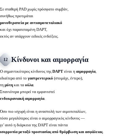
Σε σταθερή PAD χωρίς πρόσφατο συμβάν,
συνήθως προτιμάται
μονοθεραπεία με αντιαιμοπεταλιακό
και όχι παρατεταμένη DAPT,
εκτός αν υπάρχουν ειδικές ενδείξεις.
Κίνδυνοι και αιμορραγία
12
Ο σημαντικότερος κίνδυνος της
DAPT
είναι η
αιμορραγία
,
ιδιαίτερα από το
γαστρεντερικό
(στομάχι, έντερο),
τη
μύτη
και τα
ούλα
.
Σπανιότερα μπορεί να εμφανιστεί
ενδοκρανιακή αιμορραγία
.
Όσο πιο ισχυρή είναι η αναστολή των αιμοπεταλίων,
τόσο μεγαλύτερος είναι ο αιμορραγικός κίνδυνος —
γι’ αυτό η διάρκεια της DAPT είναι πάντα
ισορροπία μεταξύ προστασίας από θρόμβωση και ασφάλειας
.