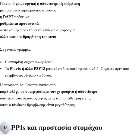
Πριν από
χειρουργική ή οδοντιατρική επέμβαση
με αυξημένο αιμορραγικό κίνδυνο,
η
DAPT
πρέπει να
ρυθμίζεται προσεκτικά
,
ώστε να μην προκληθεί επικίνδυνη αιμορραγία
αλλά ούτε και
θρόμβωση του stent
.
Σε γενικές γραμμές:
Η
ασπιρίνη
συχνά συνεχίζεται.
Το
Plavix ή άλλο P2Y12
μπορεί να διακοπεί προσωρινά 5–7 ημέρες πριν από
επεμβάσεις υψηλού κινδύνου.
Η απόφαση λαμβάνεται πάντα από
καρδιολόγο σε συνεργασία με τον χειρουργό ή οδοντίατρο
,
ιδιαίτερα τους πρώτους μήνες μετά την τοποθέτηση stent,
όπου ο κίνδυνος θρόμβωσης είναι μεγαλύτερος.
PPIs και προστασία στομάχου
15