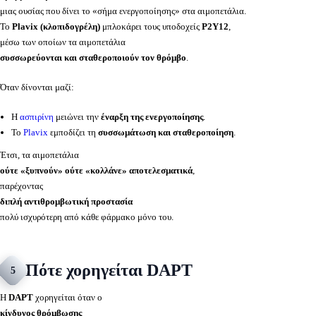
μιας ουσίας που δίνει το «σήμα ενεργοποίησης» στα αιμοπετάλια.
Το
Plavix (κλοπιδογρέλη)
μπλοκάρει τους υποδοχείς
P2Y12
,
μέσω των οποίων τα αιμοπετάλια
συσσωρεύονται και σταθεροποιούν τον θρόμβο
.
Όταν δίνονται μαζί:
Η
ασπιρίνη
μειώνει την
έναρξη της ενεργοποίησης
.
Το
Plavix
εμποδίζει τη
συσσωμάτωση και σταθεροποίηση
.
Έτσι, τα αιμοπετάλια
ούτε «ξυπνούν» ούτε «κολλάνε» αποτελεσματικά
,
παρέχοντας
διπλή αντιθρομβωτική προστασία
πολύ ισχυρότερη από κάθε φάρμακο μόνο του.
Πότε χορηγείται DAPT
5
Η
DAPT
χορηγείται όταν ο
κίνδυνος θρόμβωσης