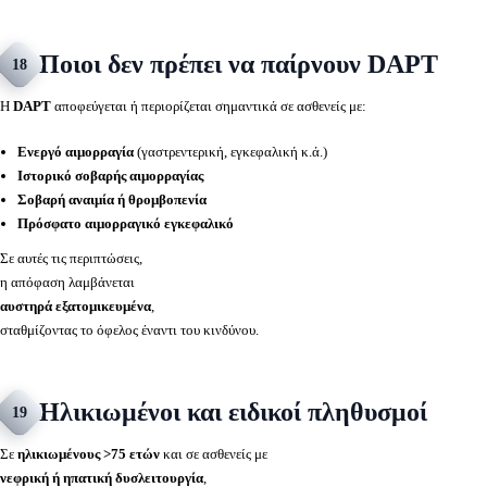
Ποιοι δεν πρέπει να παίρνουν DAPT
18
Η
DAPT
αποφεύγεται ή περιορίζεται σημαντικά σε ασθενείς με:
Ενεργό αιμορραγία
(γαστρεντερική, εγκεφαλική κ.ά.)
Ιστορικό σοβαρής αιμορραγίας
Σοβαρή αναιμία ή θρομβοπενία
Πρόσφατο αιμορραγικό εγκεφαλικό
Σε αυτές τις περιπτώσεις,
η απόφαση λαμβάνεται
αυστηρά εξατομικευμένα
,
σταθμίζοντας το όφελος έναντι του κινδύνου.
Ηλικιωμένοι και ειδικοί πληθυσμοί
19
Σε
ηλικιωμένους >75 ετών
και σε ασθενείς με
νεφρική ή ηπατική δυσλειτουργία
,