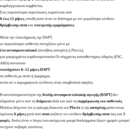
καρδιαγγειακού συμβάντος.
Στις περισσότερες περιπτώσεις κυμαίνεται από
6 έως 12 μήνες
, επειδή αυτό είναι το διάστημα με τον μεγαλύτερο κίνδυνο
θρόμβωσης stent
και
υποτροπής εμφράγματος
.
Μετά την ολοκλήρωση της DAPT,
οι περισσότεροι ασθενείς συνεχίζουν μόνο με
ένα αντιαιμοπεταλιακό
(συνήθως ασπιρίνη ή Plavix),
για μακροχρόνια καρδιοπροστασία.Οι σύγχρονες κατευθυντήριες οδηγίες (ESC,
AHA) συνιστούν
τουλάχιστον 6–12 μήνες DAPT
σε ασθενείς με stent ή έμφραγμα,
εκτός αν ο αιμορραγικός κίνδυνος είναι υπερβολικά υψηλός.
Η αποτελεσματικότητα της
διπλής αντιαιμοπεταλιακής αγωγής (DAPT)
δεν
εξαρτάται μόνο από τη
διάρκεια
αλλά και από τη
συμμόρφωση του ασθενούς
.
Μελέτες δείχνουν ότι η πρόωρη διακοπή του
Plavix
ή της
ασπιρίνης
μέσα στους
πρώτους
6 μήνες
μετά από
stent
αυξάνει τον κίνδυνο
θρόμβωσης stent
έως και
5
φορές
. Αυτός είναι ο λόγος που ακόμη και μικρά διαλείμματα λίγων ημερών μπορεί
να έχουν σοβαρές συνέπειες.