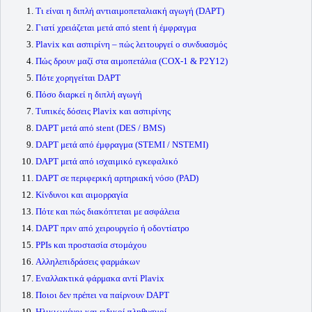
Τι είναι η διπλή αντιαιμοπεταλιακή αγωγή (DAPT)
Γιατί χρειάζεται μετά από stent ή έμφραγμα
Plavix και ασπιρίνη – πώς λειτουργεί ο συνδυασμός
Πώς δρουν μαζί στα αιμοπετάλια (COX-1 & P2Y12)
Πότε χορηγείται DAPT
Πόσο διαρκεί η διπλή αγωγή
Τυπικές δόσεις Plavix και ασπιρίνης
DAPT μετά από stent (DES / BMS)
DAPT μετά από έμφραγμα (STEMI / NSTEMI)
DAPT μετά από ισχαιμικό εγκεφαλικό
DAPT σε περιφερική αρτηριακή νόσο (PAD)
Κίνδυνοι και αιμορραγία
Πότε και πώς διακόπτεται με ασφάλεια
DAPT πριν από χειρουργείο ή οδοντίατρο
PPIs και προστασία στομάχου
Αλληλεπιδράσεις φαρμάκων
Εναλλακτικά φάρμακα αντί Plavix
Ποιοι δεν πρέπει να παίρνουν DAPT
Ηλικιωμένοι και ειδικοί πληθυσμοί