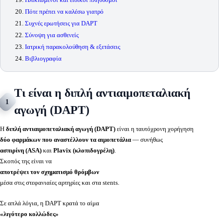
Πότε πρέπει να καλέσω γιατρό
Συχνές ερωτήσεις για DAPT
Σύνοψη για ασθενείς
Ιατρική παρακολούθηση & εξετάσεις
Βιβλιογραφία
Τι είναι η διπλή αντιαιμοπεταλιακή
1
αγωγή (DAPT)
Η
διπλή αντιαιμοπεταλιακή αγωγή (DAPT)
είναι η ταυτόχρονη χορήγηση
δύο φαρμάκων που αναστέλλουν τα αιμοπετάλια
— συνήθως
ασπιρίνη (ASA)
και
Plavix (κλοπιδογρέλη)
.
Σκοπός της είναι να
αποτρέψει τον σχηματισμό θρόμβων
μέσα στις στεφανιαίες αρτηρίες και στα stents.
Σε απλά λόγια, η DAPT κρατά το αίμα
«λιγότερο κολλώδες»