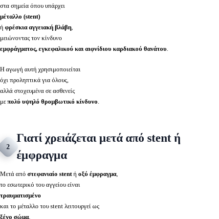
στα σημεία όπου υπάρχει
μέταλλο (stent)
ή
φρέσκια αγγειακή βλάβη
,
μειώνοντας τον κίνδυνο
εμφράγματος, εγκεφαλικού και αιφνίδιου καρδιακού θανάτου
.
Η αγωγή αυτή χρησιμοποιείται
όχι προληπτικά για όλους,
αλλά στοχευμένα σε ασθενείς
με
πολύ υψηλό θρομβωτικό κίνδυνο
.
Γιατί χρειάζεται μετά από stent ή
2
έμφραγμα
Μετά από
στεφανιαίο stent
ή
οξύ έμφραγμα
,
το εσωτερικό του αγγείου είναι
τραυματισμένο
και το μέταλλο του stent λειτουργεί ως
ξένο σώμα
.