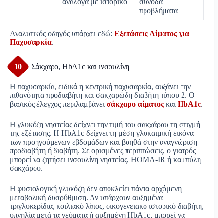
ανάλογα με ιστορικό
συνοδά
προβλήματα
Αναλυτικός οδηγός υπάρχει εδώ:
Εξετάσεις Αίματος για
Παχυσαρκία
.
10
Σάκχαρο, HbA1c και ινσουλίνη
Η παχυσαρκία, ειδικά η κεντρική παχυσαρκία, αυξάνει την
πιθανότητα προδιαβήτη και σακχαρώδη διαβήτη τύπου 2. Ο
βασικός έλεγχος περιλαμβάνει
σάκχαρο αίματος
και
HbA1c
.
Η γλυκόζη νηστείας δείχνει την τιμή του σακχάρου τη στιγμή
της εξέτασης. Η HbA1c δείχνει τη μέση γλυκαιμική εικόνα
των προηγούμενων εβδομάδων και βοηθά στην αναγνώριση
προδιαβήτη ή διαβήτη. Σε ορισμένες περιπτώσεις, ο γιατρός
μπορεί να ζητήσει ινσουλίνη νηστείας, HOMA-IR ή καμπύλη
σακχάρου.
Η φυσιολογική γλυκόζη δεν αποκλείει πάντα αρχόμενη
μεταβολική δυσρύθμιση. Αν υπάρχουν αυξημένα
τριγλυκερίδια, κοιλιακό λίπος, οικογενειακό ιστορικό διαβήτη,
υπνηλία μετά τα γεύματα ή αυξημένη HbA1c, μπορεί να