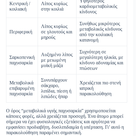
Υψηλότερος
Κεντρική /
Λίπος κυρίως
καρδιομεταβολικός
κοιλιακή
στην κοιλιά
κίνδυνος
Συνήθως μικρότερος
Λίπος κυρίως
μεταβολικός κίνδυνος
Περιφερική
σε γλουτούς και
από την κοιλιακή
μηρούς
κατανομή
Συχνότερη σε
Αυξημένο λίπος
Σαρκοπενική
μεγαλύτερη ηλικία, με
με μειωμένη
παχυσαρκία
κίνδυνο αδυναμίας και
μυϊκή μάζα
πτώσεων
Συνυπάρχουν
Μεταβολικά
Χρειάζεται πιο στενή
σάκχαρο,
επιβαρυμένη
ιατρική
λιπίδια, πίεση ή
παχυσαρκία
παρακολούθηση
λιπώδες ήπαρ
Ο όρος “μεταβολικά υγιής παχυσαρκία” χρησιμοποιείται
κάποιες φορές, αλλά χρειάζεται προσοχή. Ένα άτομο μπορεί
σήμερα να έχει φυσιολογικές εξετάσεις και αργότερα να
εμφανίσει προδιαβήτη, δυσλιπιδαιμία ή υπέρταση. Γι’ αυτό η
παρακολούθηση παραμένει σημαντική.