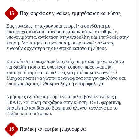
15
Παχυσαρκία σε γυναίκες, εμμηνόπαυση και κύηση
Στις γυναίκες, η παχυσαρκία μπορεί να συνδέεται με
διαταραχές κύκλου, σύνδρομο πολυκυστικών ωοθηκών,
υπογονιμότητα, αντίσταση στην ινσουλίνη και επιπλοκές στην
κύηση. Μετά την εμμηνόπαυση, οι ορμονικές αλλαγές
ευνοούν συχνότερα την κεντρική κατανομή λίπους.
Στην κύηση, η παχυσαρκία σχετίζεται με αυξημένο κίνδυνο
για διαβήτη κύησης, υπέρταση κύησης, προεκλαμψία,
καισαρική τομή και επιπλοκές για μητέρα και νεογνό. Ο
έλεγχος πρέπει να γίνεται οργανωμένα από γυναικολόγο και,
όπου χρειάζεται, ενδοκρινολόγο ή διατροφολόγο.
Χρήσιμες εξετάσεις μπορεί να περιλαμβάνουν γλυκόζη,
HbA1c, καμπύλη σακχάρου στην κύηση, TSH, φερριτίνη,
βιταμίνη D και βασικό βιοχημικό έλεγχο, ανάλογα με το
στάδιο και το ιστορικό.
16
Παιδική και εφηβική παχυσαρκία