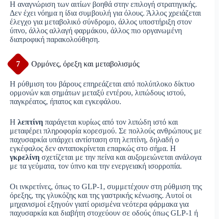
Η αναγνώριση των αιτίων βοηθά στην επιλογή στρατηγικής.
Δεν έχει νόημα η ίδια συμβουλή για όλους. Άλλος χρειάζεται
έλεγχο για μεταβολικό σύνδρομο, άλλος υποστήριξη στον
ύπνο, άλλος αλλαγή φαρμάκου, άλλος πιο οργανωμένη
διατροφική παρακολούθηση.
7
Ορμόνες, όρεξη και μεταβολισμός
Η ρύθμιση του βάρους επηρεάζεται από πολύπλοκο δίκτυο
ορμονών και σημάτων μεταξύ εντέρου, λιπώδους ιστού,
παγκρέατος, ήπατος και εγκεφάλου.
Η
λεπτίνη
παράγεται κυρίως από τον λιπώδη ιστό και
μεταφέρει πληροφορία κορεσμού. Σε πολλούς ανθρώπους με
παχυσαρκία υπάρχει αντίσταση στη λεπτίνη, δηλαδή ο
εγκέφαλος δεν ανταποκρίνεται επαρκώς στο σήμα. Η
γκρελίνη
σχετίζεται με την πείνα και αυξομειώνεται ανάλογα
με τα γεύματα, τον ύπνο και την ενεργειακή ισορροπία.
Οι ινκρετίνες, όπως το GLP-1, συμμετέχουν στη ρύθμιση της
όρεξης, της γλυκόζης και της γαστρικής κένωσης. Αυτοί οι
μηχανισμοί εξηγούν γιατί ορισμένα νεότερα φάρμακα για
παχυσαρκία και διαβήτη στοχεύουν σε οδούς όπως GLP-1 ή