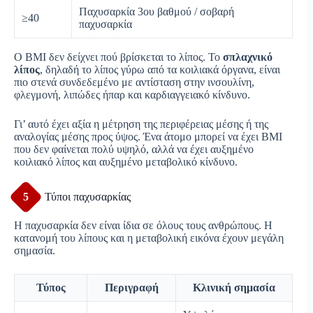
Παχυσαρκία 3ου βαθμού / σοβαρή
≥40
παχυσαρκία
Ο BMI δεν δείχνει πού βρίσκεται το λίπος. Το
σπλαχνικό
λίπος
, δηλαδή το λίπος γύρω από τα κοιλιακά όργανα, είναι
πιο στενά συνδεδεμένο με αντίσταση στην ινσουλίνη,
φλεγμονή, λιπώδες ήπαρ και καρδιαγγειακό κίνδυνο.
Γι’ αυτό έχει αξία η μέτρηση της περιφέρειας μέσης ή της
αναλογίας μέσης προς ύψος. Ένα άτομο μπορεί να έχει BMI
που δεν φαίνεται πολύ υψηλό, αλλά να έχει αυξημένο
κοιλιακό λίπος και αυξημένο μεταβολικό κίνδυνο.
5
Τύποι παχυσαρκίας
Η παχυσαρκία δεν είναι ίδια σε όλους τους ανθρώπους. Η
κατανομή του λίπους και η μεταβολική εικόνα έχουν μεγάλη
σημασία.
Τύπος
Περιγραφή
Κλινική σημασία