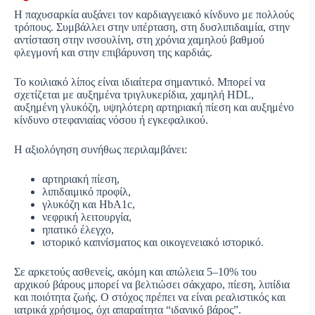
Η παχυσαρκία αυξάνει τον καρδιαγγειακό κίνδυνο με πολλούς
τρόπους. Συμβάλλει στην υπέρταση, στη δυσλιπιδαιμία, στην
αντίσταση στην ινσουλίνη, στη χρόνια χαμηλού βαθμού
φλεγμονή και στην επιβάρυνση της καρδιάς.
Το κοιλιακό λίπος είναι ιδιαίτερα σημαντικό. Μπορεί να
σχετίζεται με αυξημένα τριγλυκερίδια, χαμηλή HDL,
αυξημένη γλυκόζη, υψηλότερη αρτηριακή πίεση και αυξημένο
κίνδυνο στεφανιαίας νόσου ή εγκεφαλικού.
Η αξιολόγηση συνήθως περιλαμβάνει:
αρτηριακή πίεση,
λιπιδαιμικό προφίλ,
γλυκόζη και HbA1c,
νεφρική λειτουργία,
ηπατικό έλεγχο,
ιστορικό καπνίσματος και οικογενειακό ιστορικό.
Σε αρκετούς ασθενείς, ακόμη και απώλεια 5–10% του
αρχικού βάρους μπορεί να βελτιώσει σάκχαρο, πίεση, λιπίδια
και ποιότητα ζωής. Ο στόχος πρέπει να είναι ρεαλιστικός και
ιατρικά χρήσιμος, όχι απαραίτητα “ιδανικό βάρος”.