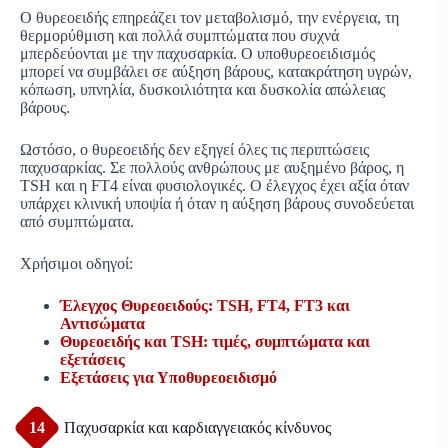
Ο θυρεοειδής επηρεάζει τον μεταβολισμό, την ενέργεια, τη
θερμορύθμιση και πολλά συμπτώματα που συχνά
μπερδεύονται με την παχυσαρκία. Ο υποθυρεοειδισμός
μπορεί να συμβάλει σε αύξηση βάρους, κατακράτηση υγρών,
κόπωση, υπνηλία, δυσκοιλιότητα και δυσκολία απώλειας
βάρους.
Ωστόσο, ο θυρεοειδής δεν εξηγεί όλες τις περιπτώσεις
παχυσαρκίας. Σε πολλούς ανθρώπους με αυξημένο βάρος, η
TSH και η FT4 είναι φυσιολογικές. Ο έλεγχος έχει αξία όταν
υπάρχει κλινική υποψία ή όταν η αύξηση βάρους συνοδεύεται
από συμπτώματα.
Χρήσιμοι οδηγοί:
Έλεγχος Θυρεοειδούς: TSH, FT4, FT3 και
Αντισώματα
Θυρεοειδής και TSH: τιμές, συμπτώματα και
εξετάσεις
Εξετάσεις για Υποθυρεοειδισμό
14
Παχυσαρκία και καρδιαγγειακός κίνδυνος