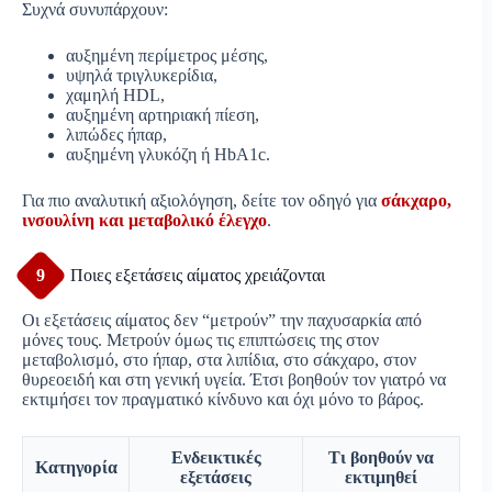
Συχνά συνυπάρχουν:
αυξημένη περίμετρος μέσης,
υψηλά τριγλυκερίδια,
χαμηλή HDL,
αυξημένη αρτηριακή πίεση,
λιπώδες ήπαρ,
αυξημένη γλυκόζη ή HbA1c.
Για πιο αναλυτική αξιολόγηση, δείτε τον οδηγό για
σάκχαρο,
ινσουλίνη και μεταβολικό έλεγχο
.
9
Ποιες εξετάσεις αίματος χρειάζονται
Οι εξετάσεις αίματος δεν “μετρούν” την παχυσαρκία από
μόνες τους. Μετρούν όμως τις επιπτώσεις της στον
μεταβολισμό, στο ήπαρ, στα λιπίδια, στο σάκχαρο, στον
θυρεοειδή και στη γενική υγεία. Έτσι βοηθούν τον γιατρό να
εκτιμήσει τον πραγματικό κίνδυνο και όχι μόνο το βάρος.
Ενδεικτικές
Τι βοηθούν να
Κατηγορία
εξετάσεις
εκτιμηθεί