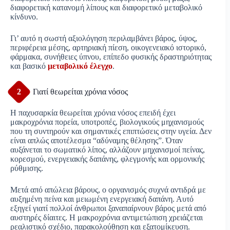
διαφορετική κατανομή λίπους και διαφορετικό μεταβολικό
κίνδυνο.
Γι’ αυτό η σωστή αξιολόγηση περιλαμβάνει βάρος, ύψος,
περιφέρεια μέσης, αρτηριακή πίεση, οικογενειακό ιστορικό,
φάρμακα, συνήθειες ύπνου, επίπεδο φυσικής δραστηριότητας
και βασικό
μεταβολικό έλεγχο
.
2
Γιατί θεωρείται χρόνια νόσος
Η παχυσαρκία θεωρείται χρόνια νόσος επειδή έχει
μακροχρόνια πορεία, υποτροπές, βιολογικούς μηχανισμούς
που τη συντηρούν και σημαντικές επιπτώσεις στην υγεία. Δεν
είναι απλώς αποτέλεσμα “αδύναμης θέλησης”. Όταν
αυξάνεται το σωματικό λίπος, αλλάζουν μηχανισμοί πείνας,
κορεσμού, ενεργειακής δαπάνης, φλεγμονής και ορμονικής
ρύθμισης.
Μετά από απώλεια βάρους, ο οργανισμός συχνά αντιδρά με
αυξημένη πείνα και μειωμένη ενεργειακή δαπάνη. Αυτό
εξηγεί γιατί πολλοί άνθρωποι ξαναπαίρνουν βάρος μετά από
αυστηρές δίαιτες. Η μακροχρόνια αντιμετώπιση χρειάζεται
ρεαλιστικό σχέδιο, παρακολούθηση και εξατομίκευση.