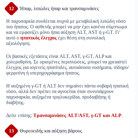
12
Ήπαρ, λιπώδες ήπαρ και τρανσαμινάσες
Η παχυσαρκία συνδέεται συχνά με μεταβολική λιπώδη νόσο
του ήπατος. Ο ασθενής μπορεί να μην έχει κανένα σύμπτωμα
και να εμφανίζει μόνο ήπια αύξηση ALT, AST ή γ-GT. Γι’
αυτό ο
ηπατικός έλεγχος
έχει θέση στη συνολική
αξιολόγηση.
Οι βασικές εξετάσεις είναι ALT, AST, γ-GT, ALP και
χολερυθρίνη. Σε ορισμένες περιπτώσεις, μπορεί να χρειαστεί
έλεγχος για ιογενείς ηπατίτιδες, αυτοάνοσα νοσήματα, σίδηρο/
φερριτίνη ή υπερηχογράφημα ήπατος.
Η αυξημένη γ-GT ή ALT δεν σημαίνει πάντα σοβαρή ηπατική
νόσο, αλλά δεν πρέπει να αγνοείται όταν συνυπάρχουν
παχυσαρκία, αυξημένα τριγλυκερίδια, προδιαβήτης ή
διαβήτης.
Δείτε επίσης:
Τρανσαμινάσες ALT/AST, γ-GT και ALP
.
13
Θυρεοειδής και αύξηση βάρους