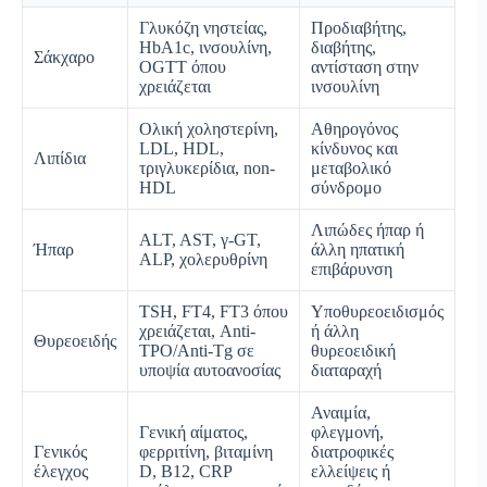
Γλυκόζη νηστείας,
Προδιαβήτης,
HbA1c, ινσουλίνη,
διαβήτης,
Σάκχαρο
OGTT όπου
αντίσταση στην
χρειάζεται
ινσουλίνη
Ολική χοληστερίνη,
Αθηρογόνος
LDL, HDL,
κίνδυνος και
Λιπίδια
τριγλυκερίδια, non-
μεταβολικό
HDL
σύνδρομο
Λιπώδες ήπαρ ή
ALT, AST, γ-GT,
Ήπαρ
άλλη ηπατική
ALP, χολερυθρίνη
επιβάρυνση
TSH, FT4, FT3 όπου
Υποθυρεοειδισμός
χρειάζεται, Anti-
ή άλλη
Θυρεοειδής
TPO/Anti-Tg σε
θυρεοειδική
υποψία αυτοανοσίας
διαταραχή
Αναιμία,
Γενική αίματος,
φλεγμονή,
Γενικός
φερριτίνη, βιταμίνη
διατροφικές
έλεγχος
D, Β12, CRP
ελλείψεις ή