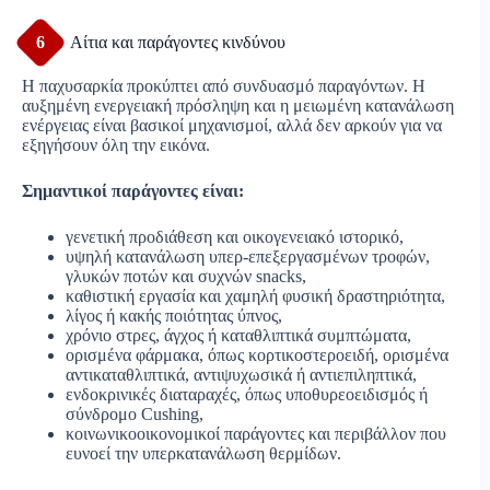
6
Αίτια και παράγοντες κινδύνου
Η παχυσαρκία προκύπτει από συνδυασμό παραγόντων. Η
αυξημένη ενεργειακή πρόσληψη και η μειωμένη κατανάλωση
ενέργειας είναι βασικοί μηχανισμοί, αλλά δεν αρκούν για να
εξηγήσουν όλη την εικόνα.
Σημαντικοί παράγοντες είναι:
γενετική προδιάθεση και οικογενειακό ιστορικό,
υψηλή κατανάλωση υπερ-επεξεργασμένων τροφών,
γλυκών ποτών και συχνών snacks,
καθιστική εργασία και χαμηλή φυσική δραστηριότητα,
λίγος ή κακής ποιότητας ύπνος,
χρόνιο στρες, άγχος ή καταθλιπτικά συμπτώματα,
ορισμένα φάρμακα, όπως κορτικοστεροειδή, ορισμένα
αντικαταθλιπτικά, αντιψυχωσικά ή αντιεπιληπτικά,
ενδοκρινικές διαταραχές, όπως υποθυρεοειδισμός ή
σύνδρομο Cushing,
κοινωνικοοικονομικοί παράγοντες και περιβάλλον που
ευνοεί την υπερκατανάλωση θερμίδων.