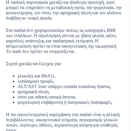
Η παιδική παχυσαρκία χρειάζεται ιδιαίτερη προσοχή, γιατί
μπορεί να επηρεάσει τη μεταβολική υγεία, την ψυχολογία, την
αυτοεκτίμηση, τον ύπνο, την αρτηριακή πίεση και τον κίνδυνο
διαβήτη σε νεαρή ηλικία.
Στα παιδιά δεν χρησιμοποιούμε απλώς τις κατηγορίες BMI
των ενηλίκων. Η αξιολόγηση γίνεται με βάση ηλικία, φύλο,
καμπύλες ανάπτυξης και παιδιατρική εκτίμηση. Η
αντιμετώπιση πρέπει να είναι οικογενειακή, όχι τιμωρητική.
Το παιδί δεν πρέπει να στιγματίζεται.
Συχνά χρειάζεται έλεγχος για:
γλυκόζη και HbA1c,
λιπιδαιμικό προφίλ,
ALT/AST όταν υπάρχει υποψία λιπώδους ήπατος,
αρτηριακή πίεση,
ύπνο και πιθανή υπνική άπνοια,
ψυχολογική επιβάρυνση ή διατροφικές διαταραχές.
Η πιο αποτελεσματική παρέμβαση στα παιδιά είναι η αλλαγή
περιβάλλοντος: οικογενειακά γεύματα, περιορισμός γλυκών
ποτών, λιγότερες οθόνες, περισσότερη κίνηση και σταθερός
ύπνος.