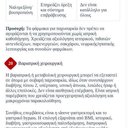
Επηρεάζει όρεξη
Δεν είναι
Ναλτρεξόνη/
και σύστημα
κατάλληλο για
βουπροπιόνη
επιβράβευσης
όλους
Προσοχή:
Τα φάρμακα για παχυσαρκία δεν πρέπει να
αγοράζονται ή να χρησιμοποιούνται χωρίς ιατρική
καθοδήγηση. Χρειάζεται αξιολόγηση ιστορικού, πιθανών
αντενδείξεων, παρενεργειών, σακχάρου, νεφρικής/ηπατικής
λειτουργίας και συνοδών φαρμάκων.
20
Βαριατρική χειρουργική
Η βαριατρική ή μεταβολική χειρουργική μπορεί να εξεταστεί
σε άτομα με σοβαρή παχυσαρκία, ιδίως όταν συνυπάρχουν
διαβήτης τύπου 2, υπέρταση, υπνική άπνοια, λιπώδες ήπαρ ή
άλλες επιπλοκές. Δεν είναι αισθητική επέμβαση. Είναι ιατρική
παρέμβαση που χρειάζεται προεγχειρητική αξιολόγηση και
μακροχρόνια παρακολούθηση.
Συνήθεις επεμβάσεις είναι η sleeve γαστρεκτομή και το
γαστρικό bypass. Η επιλογή εξαρτάται από BMI, ιστορικό,
διαβήτη, γαστροοισοφαγική παλινδρόμηση, διατροφική