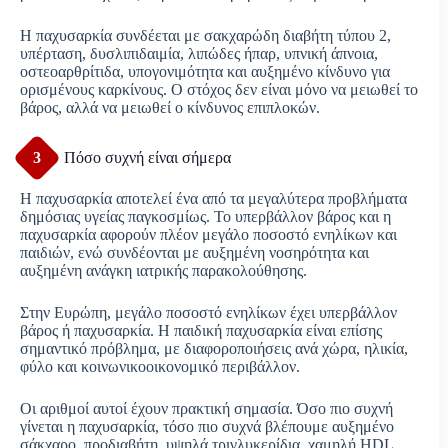
Η παχυσαρκία συνδέεται με σακχαρώδη διαβήτη τύπου 2,
υπέρταση, δυσλιπιδαιμία, λιπώδες ήπαρ, υπνική άπνοια,
οστεοαρθρίτιδα, υπογονιμότητα και αυξημένο κίνδυνο για
ορισμένους καρκίνους. Ο στόχος δεν είναι μόνο να μειωθεί το
βάρος, αλλά να μειωθεί ο κίνδυνος επιπλοκών.
3
Πόσο συχνή είναι σήμερα
Η παχυσαρκία αποτελεί ένα από τα μεγαλύτερα προβλήματα
δημόσιας υγείας παγκοσμίως. Το υπερβάλλον βάρος και η
παχυσαρκία αφορούν πλέον μεγάλο ποσοστό ενηλίκων και
παιδιών, ενώ συνδέονται με αυξημένη νοσηρότητα και
αυξημένη ανάγκη ιατρικής παρακολούθησης.
Στην Ευρώπη, μεγάλο ποσοστό ενηλίκων έχει υπερβάλλον
βάρος ή παχυσαρκία. Η παιδική παχυσαρκία είναι επίσης
σημαντικό πρόβλημα, με διαφοροποιήσεις ανά χώρα, ηλικία,
φύλο και κοινωνικοοικονομικό περιβάλλον.
Οι αριθμοί αυτοί έχουν πρακτική σημασία. Όσο πιο συχνή
γίνεται η παχυσαρκία, τόσο πιο συχνά βλέπουμε αυξημένο
σάκχαρο, προδιαβήτη, υψηλά τριγλυκερίδια, χαμηλή HDL,