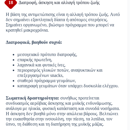
18
Διατροφή, άσκηση και αλλαγή τρόπου ζωής
Η βάση της αντιμετώπισης είναι η αλλαγή τρόπου ζωής. Αυτό
δεν σημαίνει εξαντλητική δίαιτα ή απότομες στερήσεις.
Σημαίνει οργανωμένο, βιώσιμο πρόγραμμα που μπορεί να
κρατηθεί μακροχρόνια.
Διατροφικά, βοηθούν συχνά:
μεσογειακό πρότυπο διατροφής,
επαρκής πρωτεΐνη,
λαχανικά και φυτικές ίνες,
περιορισμός γλυκών ποτών, αναψυκτικών και
επεξεργασμένων snacks,
σταθερό πρόγραμμα γευμάτων,
καταγραφή γευμάτων όταν υπάρχει δυσκολία ελέγχου.
Σωματική δραστηριότητα:
συνήθως προτείνεται
συνδυασμός αερόβιας άσκησης και μυϊκής ενδυνάμωσης,
ανάλογα με ηλικία, φυσική κατάσταση και συνοδά νοσήματα.
Η άσκηση δεν βοηθά μόνο στην απώλεια βάρους. Βελτιώνει
την ευαισθησία στην ινσουλίνη, την πίεση, τα λιπίδια, τον
ύπνο, τη διάθεση και τη διατήρηση της μυϊκής μάζας.