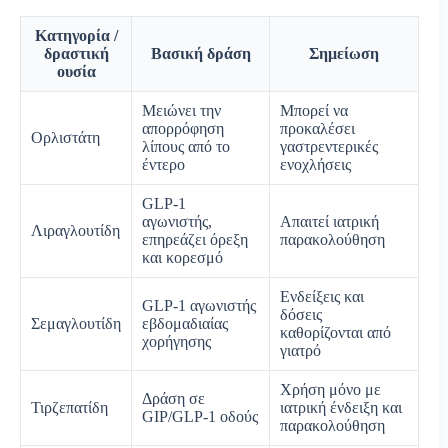
Κατηγορία /
δραστική
Βασική δράση
Σημείωση
ουσία
Μειώνει την
Μπορεί να
απορρόφηση
προκαλέσει
Ορλιστάτη
λίπους από το
γαστρεντερικές
έντερο
ενοχλήσεις
GLP-1
αγωνιστής,
Απαιτεί ιατρική
Λιραγλουτίδη
επηρεάζει όρεξη
παρακολούθηση
και κορεσμό
Ενδείξεις και
GLP-1 αγωνιστής
δόσεις
Σεμαγλουτίδη
εβδομαδιαίας
καθορίζονται από
χορήγησης
γιατρό
Χρήση μόνο με
Δράση σε
Τιρζεπατίδη
ιατρική ένδειξη και
GIP/GLP-1 οδούς
παρακολούθηση