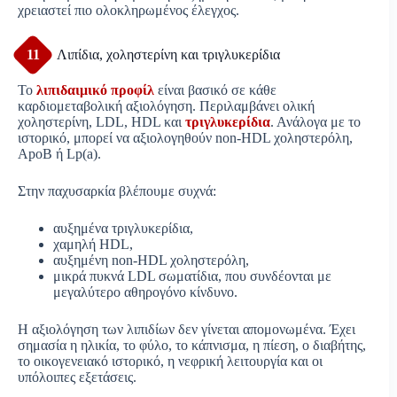
χρειαστεί πιο ολοκληρωμένος έλεγχος.
11
Λιπίδια, χοληστερίνη και τριγλυκερίδια
Το
λιπιδαιμικό προφίλ
είναι βασικό σε κάθε
καρδιομεταβολική αξιολόγηση. Περιλαμβάνει ολική
χοληστερίνη, LDL, HDL και
τριγλυκερίδια
. Ανάλογα με το
ιστορικό, μπορεί να αξιολογηθούν non-HDL χοληστερόλη,
ApoB ή Lp(a).
Στην παχυσαρκία βλέπουμε συχνά:
αυξημένα τριγλυκερίδια,
χαμηλή HDL,
αυξημένη non-HDL χοληστερόλη,
μικρά πυκνά LDL σωματίδια, που συνδέονται με
μεγαλύτερο αθηρογόνο κίνδυνο.
Η αξιολόγηση των λιπιδίων δεν γίνεται απομονωμένα. Έχει
σημασία η ηλικία, το φύλο, το κάπνισμα, η πίεση, ο διαβήτης,
το οικογενειακό ιστορικό, η νεφρική λειτουργία και οι
υπόλοιπες εξετάσεις.