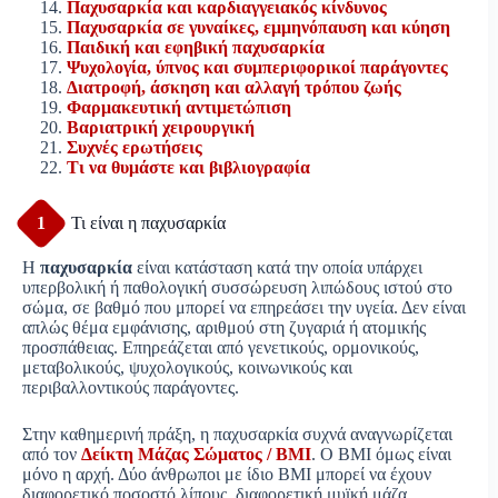
Παχυσαρκία και καρδιαγγειακός κίνδυνος
Παχυσαρκία σε γυναίκες, εμμηνόπαυση και κύηση
Παιδική και εφηβική παχυσαρκία
Ψυχολογία, ύπνος και συμπεριφορικοί παράγοντες
Διατροφή, άσκηση και αλλαγή τρόπου ζωής
Φαρμακευτική αντιμετώπιση
Βαριατρική χειρουργική
Συχνές ερωτήσεις
Τι να θυμάστε και βιβλιογραφία
1
Τι είναι η παχυσαρκία
Η
παχυσαρκία
είναι κατάσταση κατά την οποία υπάρχει
υπερβολική ή παθολογική συσσώρευση λιπώδους ιστού στο
σώμα, σε βαθμό που μπορεί να επηρεάσει την υγεία. Δεν είναι
απλώς θέμα εμφάνισης, αριθμού στη ζυγαριά ή ατομικής
προσπάθειας. Επηρεάζεται από γενετικούς, ορμονικούς,
μεταβολικούς, ψυχολογικούς, κοινωνικούς και
περιβαλλοντικούς παράγοντες.
Στην καθημερινή πράξη, η παχυσαρκία συχνά αναγνωρίζεται
από τον
Δείκτη Μάζας Σώματος / BMI
. Ο BMI όμως είναι
μόνο η αρχή. Δύο άνθρωποι με ίδιο BMI μπορεί να έχουν
διαφορετικό ποσοστό λίπους, διαφορετική μυϊκή μάζα,