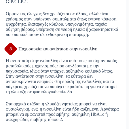
GIP/GLP-1.
Ορμονικός έλεγχος δεν χρειάζεται σε όλους, αλλά είναι
χρήσιμος όταν υπάρχουν συμπτώματα όπως έντονη κόπωση,
ψυχρότητα, διαταραχές κύκλου, υπογονιμότητα, ταχεία
αύξηση βάρους, υπέρταση σε νεαρή ηλικία ή χαρακτηριστικά
που παραπέμπουν σε ενδοκρινική διαταραχή.
8
Παχυσαρκία και αντίσταση στην ινσουλίνη
Η αντίσταση στην ινσουλίνη είναι από τους πιο σημαντικούς
μεταβολικούς μηχανισμούς που συνδέονται με την
παχυσαρκία, ιδίως όταν υπάρχει αυξημένο κοιλιακό λίπος.
Στην αντίσταση στην ινσουλίνη, τα κύτταρα δεν
ανταποκρίνονται επαρκώς στη δράση της ινσουλίνης και το
πάγκρεας χρειάζεται να παράγει περισσότερη για να διατηρεί
τη γλυκόζη σε φυσιολογικά επίπεδα.
Στα αρχικά στάδια, η γλυκόζη νηστείας μπορεί να είναι
φυσιολογική, ενώ η ινσουλίνη είναι ήδη αυξημένη. Αργότερα
μπορεί να εμφανιστεί προδιαβήτης, αυξημένη HbA1c ή
σακχαρώδης διαβήτης τύπου 2.