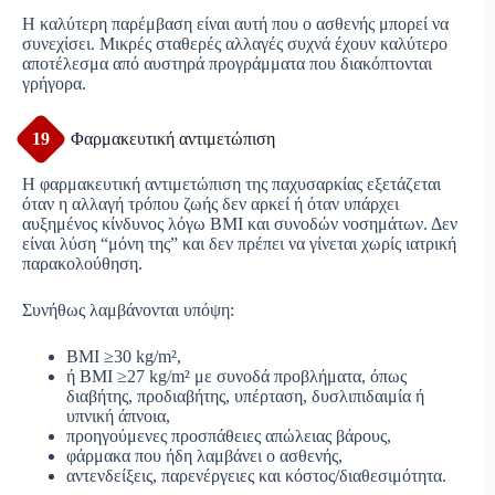
Η καλύτερη παρέμβαση είναι αυτή που ο ασθενής μπορεί να
συνεχίσει. Μικρές σταθερές αλλαγές συχνά έχουν καλύτερο
αποτέλεσμα από αυστηρά προγράμματα που διακόπτονται
γρήγορα.
19
Φαρμακευτική αντιμετώπιση
Η φαρμακευτική αντιμετώπιση της παχυσαρκίας εξετάζεται
όταν η αλλαγή τρόπου ζωής δεν αρκεί ή όταν υπάρχει
αυξημένος κίνδυνος λόγω BMI και συνοδών νοσημάτων. Δεν
είναι λύση “μόνη της” και δεν πρέπει να γίνεται χωρίς ιατρική
παρακολούθηση.
Συνήθως λαμβάνονται υπόψη:
BMI ≥30 kg/m²,
ή BMI ≥27 kg/m² με συνοδά προβλήματα, όπως
διαβήτης, προδιαβήτης, υπέρταση, δυσλιπιδαιμία ή
υπνική άπνοια,
προηγούμενες προσπάθειες απώλειας βάρους,
φάρμακα που ήδη λαμβάνει ο ασθενής,
αντενδείξεις, παρενέργειες και κόστος/διαθεσιμότητα.