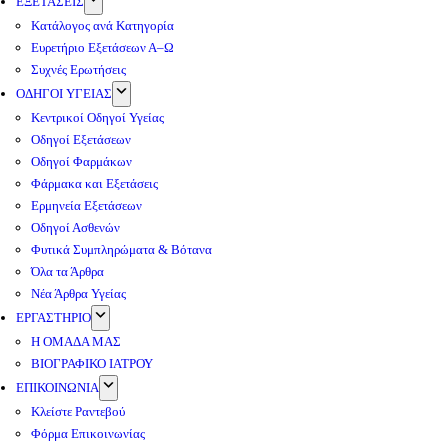
ΕΞΕΤΑΣΕΙΣ
Κατάλογος ανά Κατηγορία
Ευρετήριο Εξετάσεων Α–Ω
Συχνές Ερωτήσεις
ΟΔΗΓΟΙ ΥΓΕΙΑΣ
Κεντρικοί Οδηγοί Υγείας
Οδηγοί Εξετάσεων
Οδηγοί Φαρμάκων
Φάρμακα και Εξετάσεις
Ερμηνεία Εξετάσεων
Οδηγοί Ασθενών
Φυτικά Συμπληρώματα & Βότανα
Όλα τα Άρθρα
Νέα Άρθρα Υγείας
ΕΡΓΑΣΤΗΡΙΟ
Η ΟΜΑΔΑ ΜΑΣ
ΒΙΟΓΡΑΦΙΚΟ ΙΑΤΡΟΥ
ΕΠΙΚΟΙΝΩΝΙΑ
Κλείστε Ραντεβού
Φόρμα Επικοινωνίας