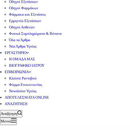
Οδηγοί Εξετάσεων
Οδηγοί Φαρμάκων
Φάρμακα και Εξετάσεις
Ερμηνεία Εξετάσεων
Οδηγοί Ασθενών
Φυτικά Συμπληρώματα & Βότανα
Όλα τα Άρθρα
Νέα Άρθρα Υγείας
ΕΡΓΑΣΤΗΡΙΟ
Η ΟΜΑΔΑ ΜΑΣ
ΒΙΟΓΡΑΦΙΚΟ ΙΑΤΡΟΥ
ΕΠΙΚΟΙΝΩΝΙΑ
Κλείστε Ραντεβού
Φόρμα Επικοινωνίας
Newsletter Υγείας
ΑΠΟΤΕΛΕΣΜΑΤΑ ONLINE
ΑΝΑΖΗΤΗΣΗ
Αναζήτηση
Μενού