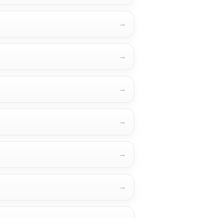
→
→
→
→
→
→