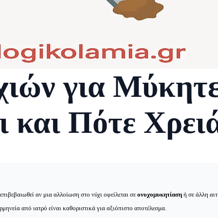
ιών για Μύκητες
 και Πότε Χρειά
επιβεβαιωθεί αν μια αλλοίωση στο νύχι οφείλεται σε
ονυχομυκητίαση
ή σε άλλη αι
ρμηνεία από ιατρό είναι καθοριστικά για αξιόπιστο αποτέλεσμα.