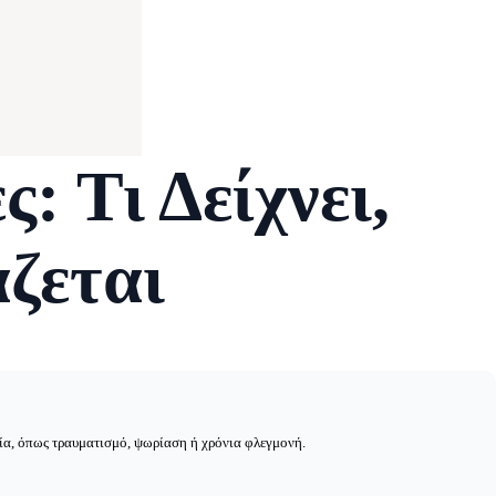
: Τι Δείχνει,
ζεται
τία, όπως τραυματισμό, ψωρίαση ή χρόνια φλεγμονή.