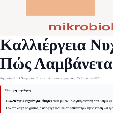
Καλλιέργεια Νυχ
Πώς Λαμβάνεται
Δημοσίευση:
3 Νοεμβρίου 2025
• Τελευταία ενημέρωση:
25 Απριλίου 2026
Σύντομη περίληψη:
Η
καλλιέργεια νυχιών για μύκητες
είναι μικροβιολογική εξέταση που βοηθά να 
Η σωστή λήψη δείγματος, η αποφυγή αντιμυκητιασικών πριν την εξέταση και η ε