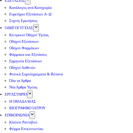
ΕΞΕΤΑΣΕΙΣ
Κατάλογος ανά Κατηγορία
Ευρετήριο Εξετάσεων Α–Ω
Συχνές Ερωτήσεις
ΟΔΗΓΟΙ ΥΓΕΙΑΣ
Κεντρικοί Οδηγοί Υγείας
Οδηγοί Εξετάσεων
Οδηγοί Φαρμάκων
Φάρμακα και Εξετάσεις
Ερμηνεία Εξετάσεων
Οδηγοί Ασθενών
Φυτικά Συμπληρώματα & Βότανα
Όλα τα Άρθρα
Νέα Άρθρα Υγείας
ΕΡΓΑΣΤΗΡΙΟ
Η ΟΜΑΔΑ ΜΑΣ
ΒΙΟΓΡΑΦΙΚΟ ΙΑΤΡΟΥ
ΕΠΙΚΟΙΝΩΝΙΑ
Κλείστε Ραντεβού
Φόρμα Επικοινωνίας