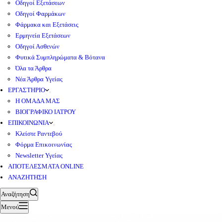
Οδηγοί Εξετάσεων
Οδηγοί Φαρμάκων
Φάρμακα και Εξετάσεις
Ερμηνεία Εξετάσεων
Οδηγοί Ασθενών
Φυτικά Συμπληρώματα & Βότανα
Όλα τα Άρθρα
Νέα Άρθρα Υγείας
ΕΡΓΑΣΤΗΡΙΟ
Η ΟΜΑΔΑ ΜΑΣ
ΒΙΟΓΡΑΦΙΚΟ ΙΑΤΡΟΥ
ΕΠΙΚΟΙΝΩΝΙΑ
Κλείστε Ραντεβού
Φόρμα Επικοινωνίας
Newsletter Υγείας
ΑΠΟΤΕΛΕΣΜΑΤΑ ONLINE
ΑΝΑΖΗΤΗΣΗ
Αναζήτηση
Μενού