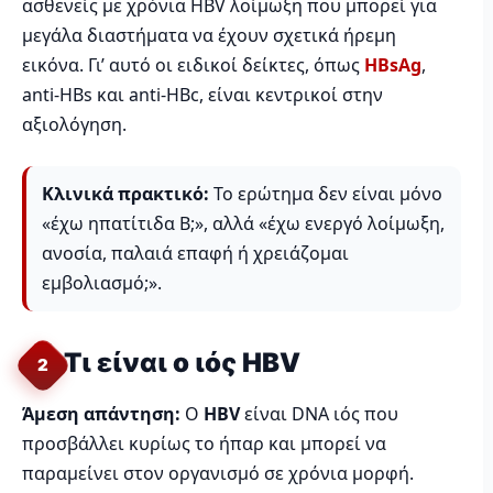
ασθενείς με χρόνια HBV λοίμωξη που μπορεί για
μεγάλα διαστήματα να έχουν σχετικά ήρεμη
εικόνα. Γι’ αυτό οι ειδικοί δείκτες, όπως
HBsAg
,
anti-HBs και anti-HBc, είναι κεντρικοί στην
αξιολόγηση.
Κλινικά πρακτικό:
Το ερώτημα δεν είναι μόνο
«έχω ηπατίτιδα Β;», αλλά «έχω ενεργό λοίμωξη,
ανοσία, παλαιά επαφή ή χρειάζομαι
εμβολιασμό;».
Τι είναι ο ιός HBV
2
Άμεση απάντηση:
Ο
HBV
είναι DNA ιός που
προσβάλλει κυρίως το ήπαρ και μπορεί να
παραμείνει στον οργανισμό σε χρόνια μορφή.