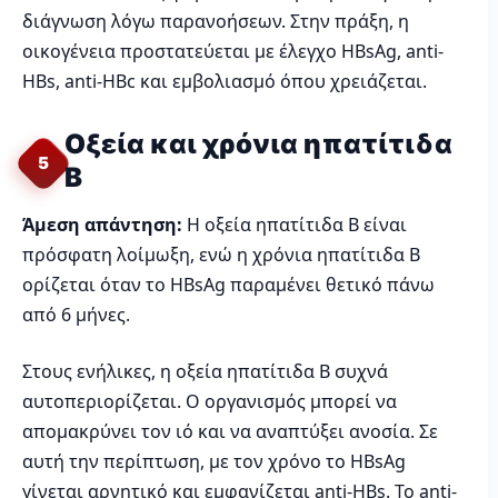
διάγνωση λόγω παρανοήσεων. Στην πράξη, η
οικογένεια προστατεύεται με έλεγχο HBsAg, anti-
HBs, anti-HBc και εμβολιασμό όπου χρειάζεται.
Οξεία και χρόνια ηπατίτιδα
5
Β
Άμεση απάντηση:
Η οξεία ηπατίτιδα Β είναι
πρόσφατη λοίμωξη, ενώ η χρόνια ηπατίτιδα Β
ορίζεται όταν το HBsAg παραμένει θετικό πάνω
από 6 μήνες.
Στους ενήλικες, η οξεία ηπατίτιδα Β συχνά
αυτοπεριορίζεται. Ο οργανισμός μπορεί να
απομακρύνει τον ιό και να αναπτύξει ανοσία. Σε
αυτή την περίπτωση, με τον χρόνο το HBsAg
γίνεται αρνητικό και εμφανίζεται anti-HBs. Το anti-