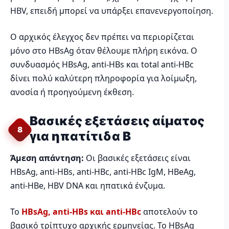
HBV, επειδή μπορεί να υπάρξει επανενεργοποίηση.
Ο αρχικός έλεγχος δεν πρέπει να περιορίζεται
μόνο στο HBsAg όταν θέλουμε πλήρη εικόνα. Ο
συνδυασμός HBsAg, anti-HBs και total anti-HBc
δίνει πολύ καλύτερη πληροφορία για λοίμωξη,
ανοσία ή προηγούμενη έκθεση.
Βασικές εξετάσεις αίματος
8
για ηπατίτιδα Β
Άμεση απάντηση:
Οι βασικές εξετάσεις είναι
HBsAg, anti-HBs, anti-HBc, anti-HBc IgM, HBeAg,
anti-HBe, HBV DNA και ηπατικά ένζυμα.
Το
HBsAg, anti-HBs και anti-HBc
αποτελούν το
βασικό τρίπτυχο αρχικής ερμηνείας. Το HBsAg