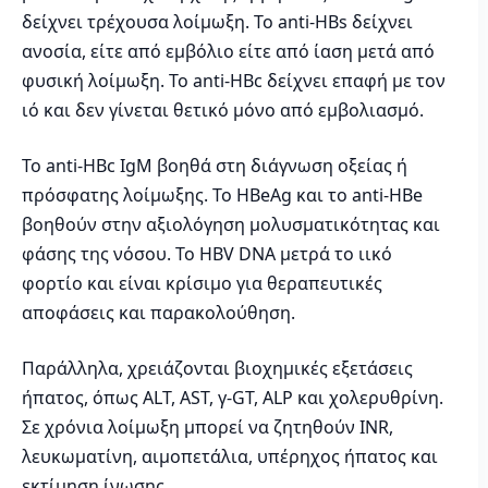
δείχνει τρέχουσα λοίμωξη. Το anti-HBs δείχνει
ανοσία, είτε από εμβόλιο είτε από ίαση μετά από
φυσική λοίμωξη. Το anti-HBc δείχνει επαφή με τον
ιό και δεν γίνεται θετικό μόνο από εμβολιασμό.
Το anti-HBc IgM βοηθά στη διάγνωση οξείας ή
πρόσφατης λοίμωξης. Το HBeAg και το anti-HBe
βοηθούν στην αξιολόγηση μολυσματικότητας και
φάσης της νόσου. Το HBV DNA μετρά το ιικό
φορτίο και είναι κρίσιμο για θεραπευτικές
αποφάσεις και παρακολούθηση.
Παράλληλα, χρειάζονται βιοχημικές εξετάσεις
ήπατος, όπως ALT, AST, γ-GT, ALP και χολερυθρίνη.
Σε χρόνια λοίμωξη μπορεί να ζητηθούν INR,
λευκωματίνη, αιμοπετάλια, υπέρηχος ήπατος και
εκτίμηση ίνωσης.