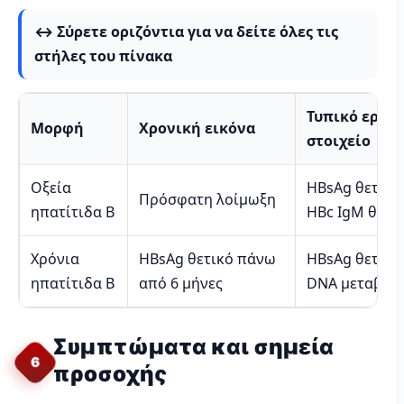
↔️ Σύρετε οριζόντια για να δείτε όλες τις
στήλες του πίνακα
Τυπικό εργα
Μορφή
Χρονική εικόνα
στοιχείο
Οξεία
HBsAg θετικό,
Πρόσφατη λοίμωξη
ηπατίτιδα Β
HBc IgM θετι
Χρόνια
HBsAg θετικό πάνω
HBsAg θετικό
ηπατίτιδα Β
από 6 μήνες
DNA μεταβλη
Συμπτώματα και σημεία
6
προσοχής