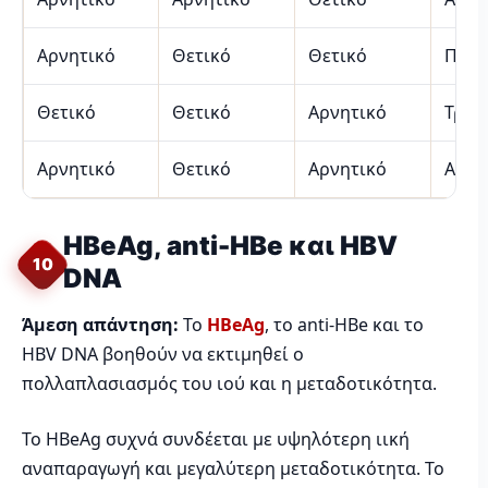
Αρνητικό
Θετικό
Θετικό
Παλα
Θετικό
Θετικό
Αρνητικό
Τρέχ
Αρνητικό
Θετικό
Αρνητικό
Απομ
HBeAg, anti-HBe και HBV
10
DNA
Άμεση απάντηση:
Το
HBeAg
, το anti-HBe και το
HBV DNA βοηθούν να εκτιμηθεί ο
πολλαπλασιασμός του ιού και η μεταδοτικότητα.
Το HBeAg συχνά συνδέεται με υψηλότερη ιική
αναπαραγωγή και μεγαλύτερη μεταδοτικότητα. Το