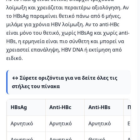
λοίμωξη και χρειάζεται περαιτέρω αξιολόγηση. Αν
το HBsAg παραμείνει θετικό πάνω από 6 μήνες,
μιλάμε για χρόνια HBV λοίμωξη. Αν το anti-HBc
είναι μόνο του θετικό, χωρίς HBsAg και χωρίς anti-
HBs, η ερμηνεία είναι πιο σύνθετη και μπορεί να
χρειαστεί επανάληψη, HBV DNA ή εκτίμηση από
ειδικό.
↔️ Σύρετε οριζόντια για να δείτε όλες τις
στήλες του πίνακα
HBsAg
Anti-HBc
Anti-HBs
Πιθα
Αρνητικό
Αρνητικό
Αρνητικό
Ευάλ
Αρνητικό
Αρνητικό
Θετικό
Ανοσ