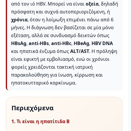
από τον ιό HBV. Μπορεί να είναι
οξεία
, δηλαδή
πρόσφατη και συχνά αυτοπεριοριζόμενη, ή
χρόνια
, όταν η λοίμωξη επιμένει πάνω από 6
μήνες. Η διάγνωση δεν βασίζεται σε μία μόνο
εξέταση, αλλά σε συνδυασμό δεικτών όπως
HBsAg
,
anti-HBs
,
anti-HBc
,
HBeAg
,
HBV DNA
και ηπατικά ένζυμα όπως
ALT/AST
. Η πρόληψη
είναι εφικτή με εμβολιασμό, ενώ οι χρόνιοι
φορείς χρειάζονται τακτική ιατρική
παρακολούθηση για ίνωση, κίρρωση και
ηπατοκυτταρικό καρκίνωμα.
Περιεχόμενα
1. Τι είναι η ηπατίτιδα Β