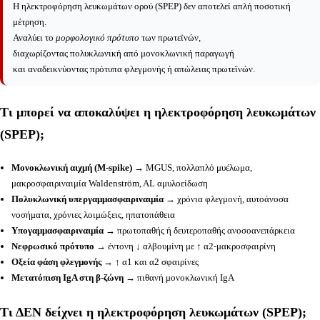
Η ηλεκτροφόρηση λευκωμάτων ορού (SPEP) δεν αποτελεί απλή ποσοτική
μέτρηση.
Αναλύει το
μορφολογικό πρότυπο
των πρωτεϊνών,
διαχωρίζοντας πολυκλωνική από μονοκλωνική παραγωγή
και αναδεικνύοντας πρότυπα φλεγμονής ή απώλειας πρωτεϊνών.
Τι μπορεί να αποκαλύψει η ηλεκτροφόρηση λευκωμάτων
(SPEP);
Μονοκλωνική αιχμή (M-spike)
→ MGUS, πολλαπλό μυέλωμα,
μακροσφαιριναιμία Waldenström, AL αμυλοείδωση
Πολυκλωνική υπεργαμμασφαιριναιμία
→ χρόνια φλεγμονή, αυτοάνοσα
νοσήματα, χρόνιες λοιμώξεις, ηπατοπάθεια
Υπογαμμασφαιριναιμία
→ πρωτοπαθής ή δευτεροπαθής ανοσοανεπάρκεια
Νεφρωσικό πρότυπο
→ έντονη ↓ αλβουμίνη με ↑ α2-μακροσφαιρίνη
Οξεία φάση φλεγμονής
→ ↑ α1 και α2 σφαιρίνες
Μετατόπιση IgA στη β-ζώνη
→ πιθανή μονοκλωνική IgA
Τι ΔΕΝ δείχνει η ηλεκτροφόρηση λευκωμάτων (SPEP);