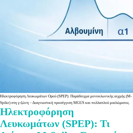
Ηλεκτροφόρηση Λευκωμάτων Ορού (SPEP): Παράδειγμα μονοκλωνικής αιχμής (M-
Spike) στη γ-ζώνη – Διαγνωστική προσέγγιση MGUS και πολλαπλού μυελώματος.
Ηλεκτροφόρηση
Λευκωμάτων (SPEP): Τι