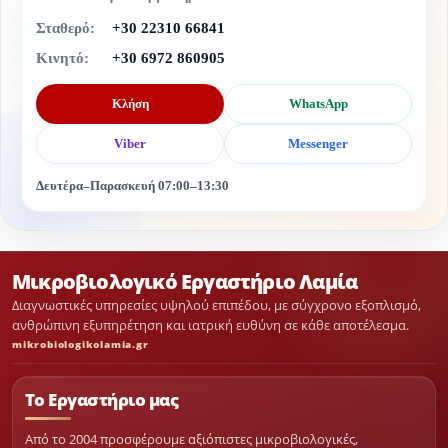
Σταθερό:
+30 22310 66841
Κινητό:
+30 6972 860905
Κλήση
WhatsApp
Viber
Messenger
Δευτέρα–Παρασκευή 07:00–13:30
Μικροβιολογικό Εργαστήριο Λαμία
Διαγνωστικές υπηρεσίες υψηλού επιπέδου, με σύγχρονο εξοπλισμό,
ανθρώπινη εξυπηρέτηση και ιατρική ευθύνη σε κάθε αποτέλεσμα.
mikrobiologikolamia.gr
Το Εργαστήριο μας
Από το 2004 προσφέρουμε αξιόπιστες μικροβιολογικές,