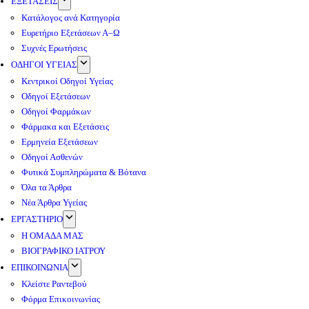
ΕΞΕΤΑΣΕΙΣ
Κατάλογος ανά Κατηγορία
Ευρετήριο Εξετάσεων Α–Ω
Συχνές Ερωτήσεις
ΟΔΗΓΟΙ ΥΓΕΙΑΣ
Κεντρικοί Οδηγοί Υγείας
Οδηγοί Εξετάσεων
Οδηγοί Φαρμάκων
Φάρμακα και Εξετάσεις
Ερμηνεία Εξετάσεων
Οδηγοί Ασθενών
Φυτικά Συμπληρώματα & Βότανα
Όλα τα Άρθρα
Νέα Άρθρα Υγείας
ΕΡΓΑΣΤΗΡΙΟ
Η ΟΜΑΔΑ ΜΑΣ
ΒΙΟΓΡΑΦΙΚΟ ΙΑΤΡΟΥ
ΕΠΙΚΟΙΝΩΝΙΑ
Κλείστε Ραντεβού
Φόρμα Επικοινωνίας