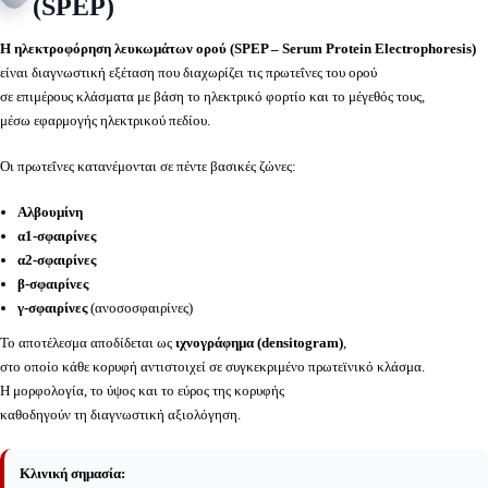
(SPEP)
Η ηλεκτροφόρηση λευκωμάτων ορού (SPEP – Serum Protein Electrophoresis)
είναι διαγνωστική εξέταση που διαχωρίζει τις πρωτεΐνες του ορού
σε επιμέρους κλάσματα με βάση το ηλεκτρικό φορτίο και το μέγεθός τους,
μέσω εφαρμογής ηλεκτρικού πεδίου.
Οι πρωτεΐνες κατανέμονται σε πέντε βασικές ζώνες:
Αλβουμίνη
α1-σφαιρίνες
α2-σφαιρίνες
β-σφαιρίνες
γ-σφαιρίνες
(ανοσοσφαιρίνες)
Το αποτέλεσμα αποδίδεται ως
ιχνογράφημα (densitogram)
,
στο οποίο κάθε κορυφή αντιστοιχεί σε συγκεκριμένο πρωτεϊνικό κλάσμα.
Η μορφολογία, το ύψος και το εύρος της κορυφής
καθοδηγούν τη διαγνωστική αξιολόγηση.
Κλινική σημασία: