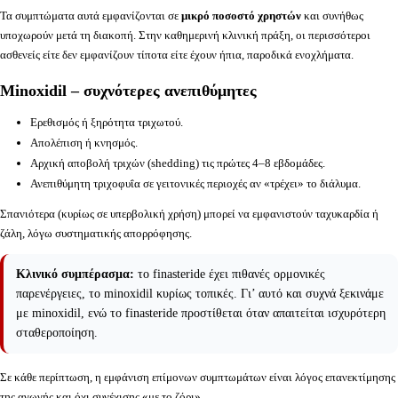
Τα συμπτώματα αυτά εμφανίζονται σε
μικρό ποσοστό χρηστών
και συνήθως
υποχωρούν μετά τη διακοπή. Στην καθημερινή κλινική πράξη, οι περισσότεροι
ασθενείς είτε δεν εμφανίζουν τίποτα είτε έχουν ήπια, παροδικά ενοχλήματα.
Minoxidil – συχνότερες ανεπιθύμητες
Ερεθισμός ή ξηρότητα τριχωτού.
Απολέπιση ή κνησμός.
Αρχική αποβολή τριχών (shedding) τις πρώτες 4–8 εβδομάδες.
Ανεπιθύμητη τριχοφυΐα σε γειτονικές περιοχές αν «τρέχει» το διάλυμα.
Σπανιότερα (κυρίως σε υπερβολική χρήση) μπορεί να εμφανιστούν ταχυκαρδία ή
ζάλη, λόγω συστηματικής απορρόφησης.
Κλινικό συμπέρασμα:
το finasteride έχει πιθανές ορμονικές
παρενέργειες, το minoxidil κυρίως τοπικές. Γι’ αυτό και συχνά ξεκινάμε
με minoxidil, ενώ το finasteride προστίθεται όταν απαιτείται ισχυρότερη
σταθεροποίηση.
Σε κάθε περίπτωση, η εμφάνιση επίμονων συμπτωμάτων είναι λόγος επανεκτίμησης
της αγωγής και όχι συνέχισης «με το ζόρι».