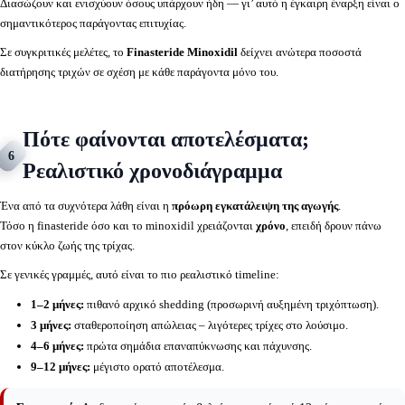
Διασώζουν και ενισχύουν όσους υπάρχουν ήδη — γι’ αυτό η έγκαιρη έναρξη είναι ο
σημαντικότερος παράγοντας επιτυχίας.
Σε συγκριτικές μελέτες, το
Finasteride Minoxidil
δείχνει ανώτερα ποσοστά
διατήρησης τριχών σε σχέση με κάθε παράγοντα μόνο του.
Πότε φαίνονται αποτελέσματα;
6
Ρεαλιστικό χρονοδιάγραμμα
Ένα από τα συχνότερα λάθη είναι η
πρόωρη εγκατάλειψη της αγωγής
.
Τόσο η finasteride όσο και το minoxidil χρειάζονται
χρόνο
, επειδή δρουν πάνω
στον κύκλο ζωής της τρίχας.
Σε γενικές γραμμές, αυτό είναι το πιο ρεαλιστικό timeline:
1–2 μήνες:
πιθανό αρχικό shedding (προσωρινή αυξημένη τριχόπτωση).
3 μήνες:
σταθεροποίηση απώλειας – λιγότερες τρίχες στο λούσιμο.
4–6 μήνες:
πρώτα σημάδια επαναπύκνωσης και πάχυνσης.
9–12 μήνες:
μέγιστο ορατό αποτέλεσμα.