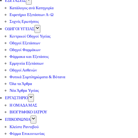
ΕΞΕΤΑΣΕΙΣ
Κατάλογος ανά Κατηγορία
Ευρετήριο Εξετάσεων Α–Ω
Συχνές Ερωτήσεις
ΟΔΗΓΟΙ ΥΓΕΙΑΣ
Κεντρικοί Οδηγοί Υγείας
Οδηγοί Εξετάσεων
Οδηγοί Φαρμάκων
Φάρμακα και Εξετάσεις
Ερμηνεία Εξετάσεων
Οδηγοί Ασθενών
Φυτικά Συμπληρώματα & Βότανα
Όλα τα Άρθρα
Νέα Άρθρα Υγείας
ΕΡΓΑΣΤΗΡΙΟ
Η ΟΜΑΔΑ ΜΑΣ
ΒΙΟΓΡΑΦΙΚΟ ΙΑΤΡΟΥ
ΕΠΙΚΟΙΝΩΝΙΑ
Κλείστε Ραντεβού
Φόρμα Επικοινωνίας