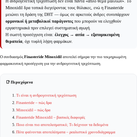
Η ανδρογενετική τριχόπτωση δεν είναι πάντα «απλό θέμα μαλλιών». Το
Minoxidil δρα τοπικά διεγείροντας τους θύλακες, ενώ η Finasteride
μειώνει τη δράση της DHT — όμως σε αρκετούς άνδρες συνυπάρχουν
ορμονικοί ή μεταβολικοί παράγοντες
που μπορούν να ελεγχθούν
εργαστηριακά πριν επιλεγεί συστηματική αγωγή.
Η σωστή προσέγγιση είναι:
έλεγχος → αιτία → εξατομικευμένη
θεραπεία
, όχι τυφλή λήψη φαρμάκων.
Ο συνδυασμός
Finasteride Minoxidil
αποτελεί σήμερα την πιο τεκμηριωμένη
φαρμακευτική προσέγγιση για την ανδρογενετική τριχόπτωση.
📑 Περιεχόμενα
Τι είναι η ανδρογενετική τριχόπτωση
Finasteride – πώς δρα
Minoxidil – πώς δρα
Finasteride Minoxidil – βασικές διαφορές
Ποιο είναι πιο αποτελεσματικό; Τι δείχνουν τα δεδομένα
Πότε φαίνονται αποτελέσματα – ρεαλιστικό χρονοδιάγραμμα