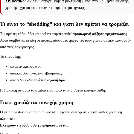
Σημαντικό:
Αν δεν υπάρχει καμία βελτίωση μετά από 12 μήνες σωστής
χρήσης, χρειάζεται επανεκτίμηση στρατηγικής.
Τι είναι το “shedding” και γιατί δεν πρέπει να τρομάζει
Τις πρώτες εβδομάδες μπορεί να παρατηρηθεί
προσωρινή αύξηση τριχόπτωσης
.
Αυτό συμβαίνει επειδή οι παλιές, αδύναμες τρίχες πέφτουν για να αντικατασταθούν
από νέες, ισχυρότερες.
Το shedding:
είναι αναμενόμενο,
διαρκεί συνήθως 2–8 εβδομάδες,
αποτελεί
ένδειξη ότι η αγωγή δρα
.
Η διακοπή σε αυτό το στάδιο είναι από τα πιο συχνά κλινικά λάθη.
Γιατί χρειάζεται συνεχής χρήση
Ούτε η finasteride ούτε το minoxidil θεραπεύουν οριστικά την ανδρογενετική
αλωπεκία.
Ελέγχουν τη νόσο όσο χρησιμοποιούνται.