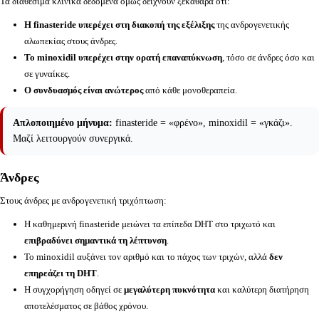
Τα διαθέσιμα κλινικά δεδομένα όμως δείχνουν ξεκάθαρα ότι:
Η finasteride υπερέχει στη διακοπή της εξέλιξης
της ανδρογενετικής
αλωπεκίας στους άνδρες.
Το minoxidil υπερέχει στην ορατή επαναπύκνωση
, τόσο σε άνδρες όσο και
σε γυναίκες.
Ο συνδυασμός είναι ανώτερος
από κάθε μονοθεραπεία.
Απλοποιημένο μήνυμα:
finasteride = «φρένο», minoxidil = «γκάζι».
Μαζί λειτουργούν συνεργικά.
Άνδρες
Στους άνδρες με ανδρογενετική τριχόπτωση:
Η καθημερινή finasteride μειώνει τα επίπεδα DHT στο τριχωτό και
επιβραδύνει σημαντικά τη λέπτυνση
.
Το minoxidil αυξάνει τον αριθμό και το πάχος των τριχών, αλλά
δεν
επηρεάζει τη DHT
.
Η συγχορήγηση οδηγεί σε
μεγαλύτερη πυκνότητα
και καλύτερη διατήρηση
αποτελέσματος σε βάθος χρόνου.