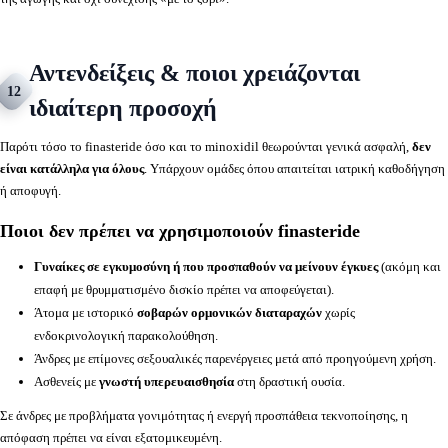
Αντενδείξεις & ποιοι χρειάζονται
12
ιδιαίτερη προσοχή
Παρότι τόσο το finasteride όσο και το minoxidil θεωρούνται γενικά ασφαλή,
δεν
είναι κατάλληλα για όλους
. Υπάρχουν ομάδες όπου απαιτείται ιατρική καθοδήγηση
ή αποφυγή.
Ποιοι δεν πρέπει να χρησιμοποιούν finasteride
Γυναίκες σε εγκυμοσύνη ή που προσπαθούν να μείνουν έγκυες
(ακόμη και
επαφή με θρυμματισμένο δισκίο πρέπει να αποφεύγεται).
Άτομα με ιστορικό
σοβαρών ορμονικών διαταραχών
χωρίς
ενδοκρινολογική παρακολούθηση.
Άνδρες με επίμονες σεξουαλικές παρενέργειες μετά από προηγούμενη χρήση.
Ασθενείς με
γνωστή υπερευαισθησία
στη δραστική ουσία.
Σε άνδρες με προβλήματα γονιμότητας ή ενεργή προσπάθεια τεκνοποίησης, η
απόφαση πρέπει να είναι εξατομικευμένη.