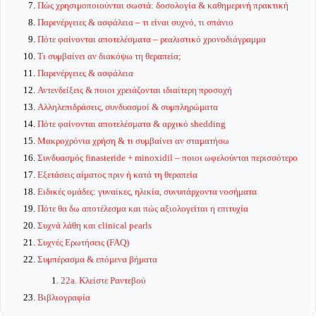
Πώς χρησιμοποιούνται σωστά: δοσολογία & καθημερινή πρακτική
Παρενέργειες & ασφάλεια – τι είναι συχνό, τι σπάνιο
Πότε φαίνονται αποτελέσματα – ρεαλιστικό χρονοδιάγραμμα
Τι συμβαίνει αν διακόψω τη θεραπεία;
Παρενέργειες & ασφάλεια
Αντενδείξεις & ποιοι χρειάζονται ιδιαίτερη προσοχή
Αλληλεπιδράσεις, συνδυασμοί & συμπληρώματα
Πότε φαίνονται αποτελέσματα & αρχικό shedding
Μακροχρόνια χρήση & τι συμβαίνει αν σταματήσω
Συνδυασμός finasteride + minoxidil – ποιοι ωφελούνται περισσότερο
Εξετάσεις αίματος πριν ή κατά τη θεραπεία
Ειδικές ομάδες: γυναίκες, ηλικία, συνυπάρχοντα νοσήματα
Πότε θα δω αποτέλεσμα και πώς αξιολογείται η επιτυχία
Συχνά λάθη και clinical pearls
Συχνές Ερωτήσεις (FAQ)
Συμπέρασμα & επόμενα βήματα
22a. Κλείστε Ραντεβού
Βιβλιογραφία