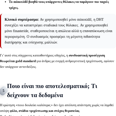
Το minoxidil βοηθά τους υπάρχοντες θύλακες να παράγουν πιο παχιές
τρίχες.
Κλινικό συμπέρασμα:
Αν χρησιμοποιηθεί μόνο minoxidil, η DHT
συνεχίζει να καταστρέφει σταδιακά τους θύλακες. Αν χρησιμοποιηθεί
μόνο finasteride, σταθεροποιείται η απώλεια αλλά η επαναπύκνωση είναι
περιορισμένη. Ο συνδυασμός προσφέρει τη μέγιστη πιθανότητα
διατήρησης και ενίσχυσης μαλλιών.
Γι’ αυτό στις σύγχρονες κατευθυντήριες οδηγίες, η
συνδυαστική προσέγγιση
θεωρείται gold standard
για άνδρες με ενεργή ανδρογενετική τριχόπτωση, εφόσον
δεν υπάρχουν αντενδείξεις.
Ποιο είναι πιο αποτελεσματικό; Τι
5
δείχνουν τα δεδομένα
Η ερώτηση «ποιο δουλεύει καλύτερα;» δεν έχει απόλυτη απάντηση χωρίς να ληφθεί
υπόψη
φύλο, στάδιο τριχόπτωσης και στόχος θεραπείας
.