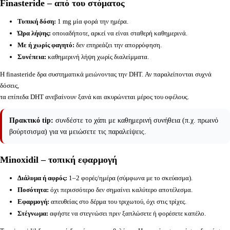
Finasteride – από του στόματος
Τυπική δόση:
1 mg μία φορά την ημέρα.
Ώρα λήψης:
οποιαδήποτε, αρκεί να είναι σταθερή καθημερινά.
Με ή χωρίς φαγητό:
δεν επηρεάζει την απορρόφηση.
Συνέπεια:
καθημερινή λήψη χωρίς διαλείμματα.
Η finasteride δρα συστηματικά μειώνοντας την DHT. Αν παραλείπονται συχνά
δόσεις,
τα επίπεδα DHT ανεβαίνουν ξανά και ακυρώνεται μέρος του οφέλους.
Πρακτικό tip:
συνδέστε το χάπι με καθημερινή συνήθεια (π.χ. πρωινό
βούρτσισμα) για να μειώσετε τις παραλείψεις.
Minoxidil – τοπική εφαρμογή
Διάλυμα ή αφρός:
1–2 φορές/ημέρα (σύμφωνα με το σκεύασμα).
Ποσότητα:
όχι περισσότερο δεν σημαίνει καλύτερο αποτέλεσμα.
Εφαρμογή:
απευθείας στο δέρμα του τριχωτού, όχι στις τρίχες.
Στέγνωμα:
αφήστε να στεγνώσει πριν ξαπλώσετε ή φορέσετε καπέλο.