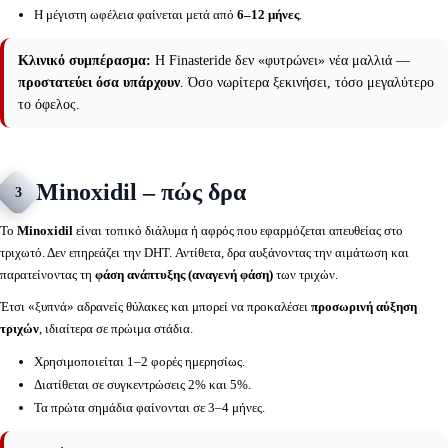
Η μέγιστη ωφέλεια φαίνεται μετά από
6–12 μήνες
.
Κλινικό συμπέρασμα:
Η Finasteride δεν «φυτρώνει» νέα μαλλιά —
προστατεύει όσα υπάρχουν
. Όσο νωρίτερα ξεκινήσει, τόσο μεγαλύτερο
το όφελος.
Minoxidil – πώς δρα
3
Το
Minoxidil
είναι τοπικό διάλυμα ή αφρός που εφαρμόζεται απευθείας στο
τριχωτό. Δεν επηρεάζει την DHT. Αντίθετα, δρα αυξάνοντας την αιμάτωση και
παρατείνοντας τη
φάση ανάπτυξης (αναγενή φάση)
των τριχών.
Έτσι «ξυπνά» αδρανείς θύλακες και μπορεί να προκαλέσει
προσωρινή αύξηση
τριχών
, ιδιαίτερα σε πρώιμα στάδια.
Χρησιμοποιείται 1–2 φορές ημερησίως.
Διατίθεται σε συγκεντρώσεις 2% και 5%.
Τα πρώτα σημάδια φαίνονται σε 3–4 μήνες.