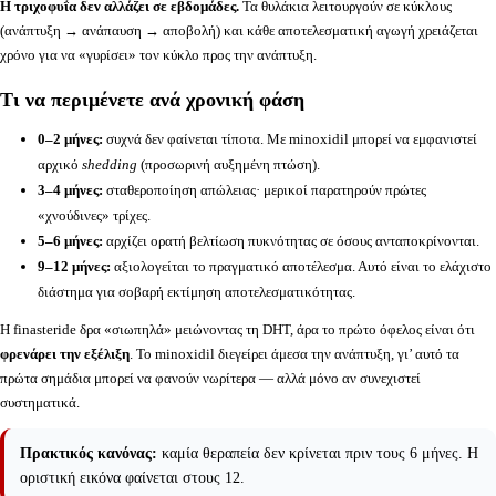
Η τριχοφυΐα δεν αλλάζει σε εβδομάδες.
Τα θυλάκια λειτουργούν σε κύκλους
(ανάπτυξη → ανάπαυση → αποβολή) και κάθε αποτελεσματική αγωγή χρειάζεται
χρόνο για να «γυρίσει» τον κύκλο προς την ανάπτυξη.
Τι να περιμένετε ανά χρονική φάση
0–2 μήνες:
συχνά δεν φαίνεται τίποτα. Με minoxidil μπορεί να εμφανιστεί
αρχικό
shedding
(προσωρινή αυξημένη πτώση).
3–4 μήνες:
σταθεροποίηση απώλειας· μερικοί παρατηρούν πρώτες
«χνούδινες» τρίχες.
5–6 μήνες:
αρχίζει ορατή βελτίωση πυκνότητας σε όσους ανταποκρίνονται.
9–12 μήνες:
αξιολογείται το πραγματικό αποτέλεσμα. Αυτό είναι το ελάχιστο
διάστημα για σοβαρή εκτίμηση αποτελεσματικότητας.
Η finasteride δρα «σιωπηλά» μειώνοντας τη DHT, άρα το πρώτο όφελος είναι ότι
φρενάρει την εξέλιξη
. Το minoxidil διεγείρει άμεσα την ανάπτυξη, γι’ αυτό τα
πρώτα σημάδια μπορεί να φανούν νωρίτερα — αλλά μόνο αν συνεχιστεί
συστηματικά.
Πρακτικός κανόνας:
καμία θεραπεία δεν κρίνεται πριν τους 6 μήνες. Η
οριστική εικόνα φαίνεται στους 12.