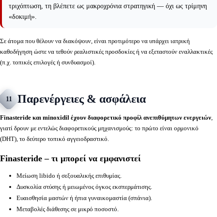
τριχόπτωση, τη βλέπετε ως μακροχρόνια στρατηγική — όχι ως τρίμηνη
«δοκιμή».
Σε άτομα που θέλουν να διακόψουν, είναι προτιμότερο να υπάρχει ιατρική
καθοδήγηση ώστε να τεθούν ρεαλιστικές προσδοκίες ή να εξεταστούν εναλλακτικές
(π.χ. τοπικές επιλογές ή συνδυασμοί).
Παρενέργειες & ασφάλεια
11
Finasteride και minoxidil έχουν διαφορετικό προφίλ ανεπιθύμητων ενεργειών
,
γιατί δρουν με εντελώς διαφορετικούς μηχανισμούς: το πρώτο είναι ορμονικό
(DHT), το δεύτερο τοπικό αγγειοδραστικό.
Finasteride – τι μπορεί να εμφανιστεί
Μείωση libido ή σεξουαλικής επιθυμίας.
Δυσκολία στύσης ή μειωμένος όγκος εκσπερμάτισης.
Ευαισθησία μαστών ή ήπια γυναικομαστία (σπάνια).
Μεταβολές διάθεσης σε μικρό ποσοστό.