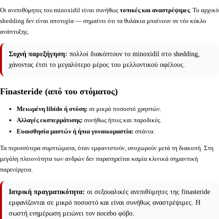
Οι ανεπιθύμητες του minoxidil είναι συνήθως
τοπικές και αναστρέψιμες
. Το αρχικό
shedding δεν είναι αποτυχία — σημαίνει ότι τα θυλάκια μπαίνουν σε νέο κύκλο
ανάπτυξης.
Συχνή παρεξήγηση:
πολλοί διακόπτουν το minoxidil στο shedding,
χάνοντας έτσι το μεγαλύτερο μέρος του μελλοντικού οφέλους.
Finasteride (από του στόματος)
Μειωμένη libido ή στύση:
σε μικρό ποσοστό χρηστών.
Αλλαγές εκσπερμάτισης:
συνήθως ήπιες και παροδικές.
Ευαισθησία μαστών ή ήπια γυναικομαστία:
σπάνια.
Τα περισσότερα συμπτώματα, όταν εμφανιστούν, υποχωρούν μετά τη διακοπή. Στη
μεγάλη πλειονότητα των ανδρών δεν παρατηρείται καμία κλινικά σημαντική
παρενέργεια.
Ιατρική πραγματικότητα:
οι σεξουαλικές ανεπιθύμητες της finasteride
εμφανίζονται σε μικρό ποσοστό και είναι συνήθως αναστρέψιμες. Η
σωστή ενημέρωση μειώνει τον nocebo φόβο.