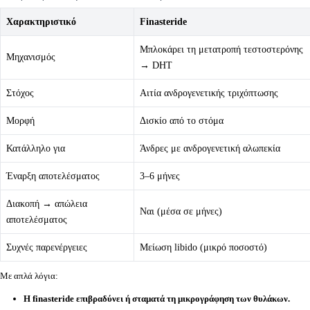
Χαρακτηριστικό
Finasteride
Μπλοκάρει τη μετατροπή τεστοστερόνης
Μηχανισμός
→ DHT
Στόχος
Αιτία ανδρογενετικής τριχόπτωσης
Μορφή
Δισκίο από το στόμα
Κατάλληλο για
Άνδρες με ανδρογενετική αλωπεκία
Έναρξη αποτελέσματος
3–6 μήνες
Διακοπή → απώλεια
Ναι (μέσα σε μήνες)
αποτελέσματος
Συχνές παρενέργειες
Μείωση libido (μικρό ποσοστό)
Με απλά λόγια:
Η finasteride επιβραδύνει ή σταματά τη μικρογράφηση των θυλάκων.