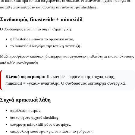
Το minoxidil δρα τοπικά διεγείροντας τα θυλάκια. Η ακανόνιστη χρήση οδηγεί σε
ασταθή αποτελέσματα και αυξάνει την πιθανότητα shedding.
Συνδυασμός finasteride + minoxidil
Ο συνδυασμός είναι η πιο συχνή στρατηγική:
η finasteride μειώνει το ορμονικό αίτιο,
το minoxidil διεγείρει την τοπική ανάπτυξη.
Μαζί προσφέρουν καλύτερη διατήρηση και μεγαλύτερη πιθανότητα επαναπύκνωσης
από κάθε μονοθεραπεία.
Κλινικό συμπέρασμα:
finasteride = «φρένο» της τριχόπτωσης,
minoxidil = «γκάζι» ανάπτυξης. Ο συνδυασμός λειτουργεί συνεργικά.
Συχνά πρακτικά λάθη
παράλειψη ημερών,
διακοπή στο αρχικό shedding,
εφαρμογή minoxidil μόνο στις τρίχες,
υπερβολική ποσότητα «για να πιάσει πιο γρήγορα»,