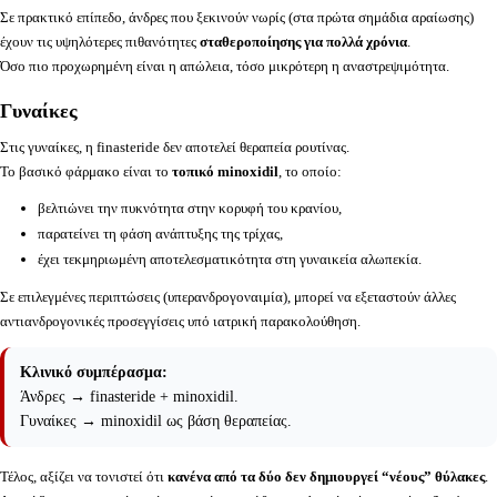
Σε πρακτικό επίπεδο, άνδρες που ξεκινούν νωρίς (στα πρώτα σημάδια αραίωσης)
έχουν τις υψηλότερες πιθανότητες
σταθεροποίησης για πολλά χρόνια
.
Όσο πιο προχωρημένη είναι η απώλεια, τόσο μικρότερη η αναστρεψιμότητα.
Γυναίκες
Στις γυναίκες, η finasteride δεν αποτελεί θεραπεία ρουτίνας.
Το βασικό φάρμακο είναι το
τοπικό minoxidil
, το οποίο:
βελτιώνει την πυκνότητα στην κορυφή του κρανίου,
παρατείνει τη φάση ανάπτυξης της τρίχας,
έχει τεκμηριωμένη αποτελεσματικότητα στη γυναικεία αλωπεκία.
Σε επιλεγμένες περιπτώσεις (υπερανδρογοναιμία), μπορεί να εξεταστούν άλλες
αντιανδρογονικές προσεγγίσεις υπό ιατρική παρακολούθηση.
Κλινικό συμπέρασμα:
Άνδρες → finasteride + minoxidil.
Γυναίκες → minoxidil ως βάση θεραπείας.
Τέλος, αξίζει να τονιστεί ότι
κανένα από τα δύο δεν δημιουργεί “νέους” θύλακες
.