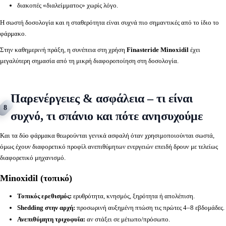
διακοπές «διαλείμματος» χωρίς λόγο.
Η σωστή δοσολογία και η σταθερότητα είναι συχνά πιο σημαντικές από το ίδιο το
φάρμακο.
Στην καθημερινή πράξη, η συνέπεια στη χρήση
Finasteride Minoxidil
έχει
μεγαλύτερη σημασία από τη μικρή διαφοροποίηση στη δοσολογία.
Παρενέργειες & ασφάλεια – τι είναι
8
συχνό, τι σπάνιο και πότε ανησυχούμε
Και τα δύο φάρμακα θεωρούνται γενικά ασφαλή όταν χρησιμοποιούνται σωστά,
όμως έχουν διαφορετικό προφίλ ανεπιθύμητων ενεργειών επειδή δρουν με τελείως
διαφορετικό μηχανισμό.
Minoxidil (τοπικό)
Τοπικός ερεθισμός:
ερυθρότητα, κνησμός, ξηρότητα ή απολέπιση.
Shedding στην αρχή:
προσωρινή αυξημένη πτώση τις πρώτες 4–8 εβδομάδες.
Ανεπιθύμητη τριχοφυΐα:
αν στάξει σε μέτωπο/πρόσωπο.