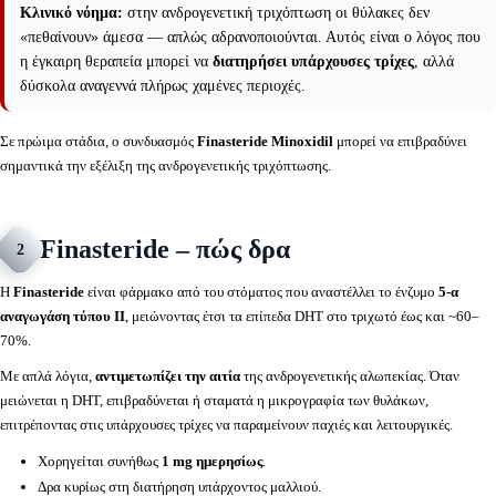
Κλινικό νόημα:
στην ανδρογενετική τριχόπτωση οι θύλακες δεν
«πεθαίνουν» άμεσα — απλώς αδρανοποιούνται. Αυτός είναι ο λόγος που
η έγκαιρη θεραπεία μπορεί να
διατηρήσει υπάρχουσες τρίχες
, αλλά
δύσκολα αναγεννά πλήρως χαμένες περιοχές.
Σε πρώιμα στάδια, ο συνδυασμός
Finasteride Minoxidil
μπορεί να επιβραδύνει
σημαντικά την εξέλιξη της ανδρογενετικής τριχόπτωσης.
Finasteride – πώς δρα
2
Η
Finasteride
είναι φάρμακο από του στόματος που αναστέλλει το ένζυμο
5-α
αναγωγάση τύπου II
, μειώνοντας έτσι τα επίπεδα DHT στο τριχωτό έως και ~60–
70%.
Με απλά λόγια,
αντιμετωπίζει την αιτία
της ανδρογενετικής αλωπεκίας. Όταν
μειώνεται η DHT, επιβραδύνεται ή σταματά η μικρογραφία των θυλάκων,
επιτρέποντας στις υπάρχουσες τρίχες να παραμείνουν παχιές και λειτουργικές.
Χορηγείται συνήθως
1 mg ημερησίως
.
Δρα κυρίως στη διατήρηση υπάρχοντος μαλλιού.