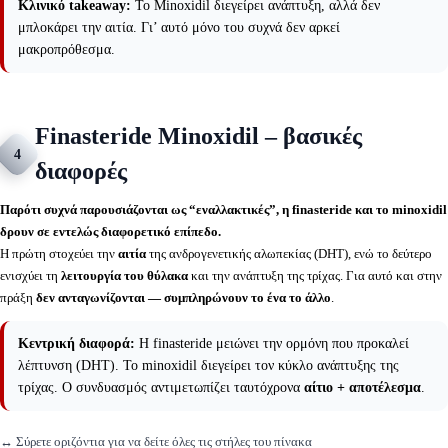
Κλινικό takeaway:
Το Minoxidil διεγείρει ανάπτυξη, αλλά δεν
μπλοκάρει την αιτία. Γι’ αυτό μόνο του συχνά δεν αρκεί
μακροπρόθεσμα.
Finasteride Minoxidil – βασικές
4
διαφορές
Παρότι συχνά παρουσιάζονται ως “εναλλακτικές”, η finasteride και το minoxidil
δρουν σε εντελώς διαφορετικό επίπεδο.
Η πρώτη στοχεύει την
αιτία
της ανδρογενετικής αλωπεκίας (DHT), ενώ το δεύτερο
ενισχύει τη
λειτουργία του θύλακα
και την ανάπτυξη της τρίχας. Για αυτό και στην
πράξη
δεν ανταγωνίζονται — συμπληρώνουν το ένα το άλλο
.
Κεντρική διαφορά:
Η finasteride μειώνει την ορμόνη που προκαλεί
λέπτυνση (DHT). Το minoxidil διεγείρει τον κύκλο ανάπτυξης της
τρίχας. Ο συνδυασμός αντιμετωπίζει ταυτόχρονα
αίτιο + αποτέλεσμα
.
↔️ Σύρετε οριζόντια για να δείτε όλες τις στήλες του πίνακα