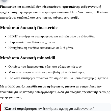
Finasteride και minoxidil δεν «θεραπεύουν» οριστικά την ανδρογενετική
τριχόπτωση.
Τη συγκρατούν όσο χρησιμοποιούνται. Όταν διακοπούν, τα θυλάκια
επιστρέφουν σταδιακά στο γενετικά προκαθορισμένο μοτίβο.
Μετά από διακοπή finasteride
Η DHT επανέρχεται στα προηγούμενα επίπεδα μέσα σε εβδομάδες.
Η προστασία των θυλακίων χάνεται.
Η τριχόπτωση συνήθως επανεκκινεί σε 3–6 μήνες.
Μετά από διακοπή minoxidil
Οι τρίχες που διατηρούνταν χάρη στο φάρμακο πέφτουν.
Μπορεί να εμφανιστεί έντονη αποβολή μέσα σε 2–4 μήνες.
Η εικόνα επιστρέφει σταδιακά στο σημείο που θα βρισκόταν χωρίς θεραπεία.
Με απλά λόγια:
ό,τι κερδίζεται με τη θεραπεία, χάνεται αν σταματήσει.
Δεν
πρόκειται για «εξάρτηση» του οργανισμού, αλλά για συνέχιση της φυσικής εξέλιξης
της τριχόπτωσης.
Κλινικό συμπέρασμα:
αν ξεκινήσετε αγωγή για ανδρογενετική