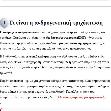
Τι είναι η ανδρογενετική τριχόπτωση
1
Η ανδρογενετική αλωπεκία
είναι η συχνότερη αιτία τριχόπτωσης σε άνδρες και
γυναίκες. Οφείλεται στη δράση της
διυδροτεστοστερόνης (DHT)
πάνω στους
θύλακες των τριχών, οδηγώντας σε σταδιακή
μικρογραφία της τρίχας
: οι τρίχες
γίνονται πιο λεπτές, πιο κοντές και τελικά παύουν να αναπτύσσονται.
Η διαδικασία είναι
γενετικά καθορισμένη
και εξελίσσεται αργά, σε βάθος ετών.
Συνήθως ξεκινά με υποχώρηση μετωπιαίας γραμμής ή αραίωση στην κορυφή στους
άνδρες, ενώ στις γυναίκες εμφανίζεται ως διάχυτη λέπτυνση στο κεντρικό τμήμα του
τριχωτού.
Παρότι πρόκειται κυρίως για γενετικά καθορισμένη κατάσταση, είναι σημαντικό να
αποκλείονται
αναστρέψιμοι παράγοντες τριχόπτωσης
(όπως ανεπάρκεια σιδήρου,
θυρεοειδικές διαταραχές ή ορμονικές αποκλίσεις). Για πλήρη εικόνα του
απαραίτητου εργαστηριακού ελέγχου, δείτε:
Εξετάσεις αίματος για τριχόπτωση
.