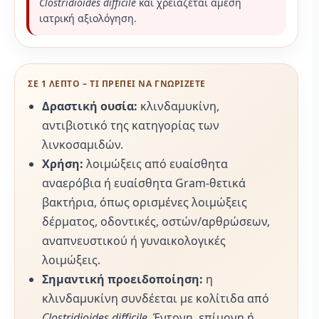
Clostridioides difficile
και χρειάζεται άμεση
ιατρική αξιολόγηση.
ΣΕ 1 ΛΕΠΤΟ – ΤΙ ΠΡΕΠΕΙ ΝΑ ΓΝΩΡΙΖΕΤΕ
Δραστική ουσία:
κλινδαμυκίνη,
αντιβιοτικό της κατηγορίας των
λινκοσαμιδών.
Χρήση:
λοιμώξεις από ευαίσθητα
αναερόβια ή ευαίσθητα Gram-θετικά
βακτήρια, όπως ορισμένες λοιμώξεις
δέρματος, οδοντικές, οστών/αρθρώσεων,
αναπνευστικού ή γυναικολογικές
λοιμώξεις.
Σημαντική προειδοποίηση:
η
κλινδαμυκίνη συνδέεται με κολίτιδα από
Clostridioides difficile
. Έντονη, επίμονη ή