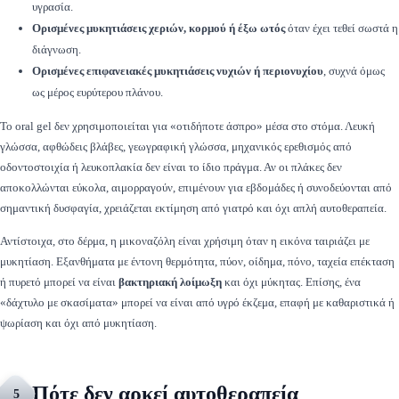
υγρασία.
Ορισμένες μυκητιάσεις χεριών, κορμού ή έξω ωτός
όταν έχει τεθεί σωστά η
διάγνωση.
Ορισμένες επιφανειακές μυκητιάσεις νυχιών ή περιονυχίου
, συχνά όμως
ως μέρος ευρύτερου πλάνου.
Το oral gel δεν χρησιμοποιείται για «οτιδήποτε άσπρο» μέσα στο στόμα. Λευκή
γλώσσα, αφθώδεις βλάβες, γεωγραφική γλώσσα, μηχανικός ερεθισμός από
οδοντοστοιχία ή λευκοπλακία δεν είναι το ίδιο πράγμα. Αν οι πλάκες δεν
αποκολλώνται εύκολα, αιμορραγούν, επιμένουν για εβδομάδες ή συνοδεύονται από
σημαντική δυσφαγία, χρειάζεται εκτίμηση από γιατρό και όχι απλή αυτοθεραπεία.
Αντίστοιχα, στο δέρμα, η μικοναζόλη είναι χρήσιμη όταν η εικόνα ταιριάζει με
μυκητίαση. Εξανθήματα με έντονη θερμότητα, πύον, οίδημα, πόνο, ταχεία επέκταση
ή πυρετό μπορεί να είναι
βακτηριακή λοίμωξη
και όχι μύκητας. Επίσης, ένα
«δάχτυλο με σκασίματα» μπορεί να είναι από υγρό έκζεμα, επαφή με καθαριστικά ή
ψωρίαση και όχι από μυκητίαση.
Πότε δεν αρκεί αυτοθεραπεία
5