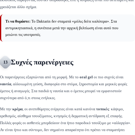
χρειάζεται άλλο σχήμα.
Τι να θυμάστε:
Το Daktarin δεν σταματά «μόλις δείτε καλύτερα». Στα
αντιμυκητιασικά, η συνέπεια μετά την αρχική βελτίωση είναι αυτό που
μειώνει τις υποτροπές.
Συχνές παρενέργειες
13
Οι παρενέργειες εξαρτώνται από τη μορφή. Με το
oral gel
οι πιο συχνές είναι
ναυτία
, αλλοιωμένη γεύση, δυσφορία στο στόμα, ξηροστομία και μερικές φορές
έμετος ή αναγωγές. Στα παιδιά η ναυτία και ο έμετος μπορεί να εμφανιστούν
συχνότερα από ό,τι στους ενήλικες.
Με την
κρέμα
, οι ανεπιθύμητες ενέργειες είναι κατά κανόνα
τοπικές
: κάψιμο,
ερεθισμός, αίσθημα τσουξίματος, κνησμός ή δερματική αντίδραση εξ επαφής.
Πολλές φορές οι ασθενείς μπερδεύουν ένα ήπιο παροδικό τσούξιμο με «αλλεργία».
Αν είναι ήπιο και σύντομο, δεν σημαίνει απαραίτητα ότι πρέπει να σταματήσει