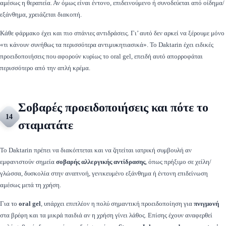
αμέσως η θεραπεία. Αν όμως είναι έντονο, επιδεινούμενο ή συνοδεύεται από οίδημα/
εξάνθημα, χρειάζεται διακοπή.
Κάθε φάρμακο έχει και πιο σπάνιες αντιδράσεις. Γι’ αυτό δεν αρκεί να ξέρουμε μόνο
«τι κάνουν συνήθως τα περισσότερα αντιμυκητιασικά». Το Daktarin έχει ειδικές
προειδοποιήσεις που αφορούν κυρίως το oral gel, επειδή αυτό απορροφάται
περισσότερο από την απλή κρέμα.
Σοβαρές προειδοποιήσεις και πότε το
14
σταματάτε
Το Daktarin πρέπει να διακόπτεται και να ζητείται ιατρική συμβουλή αν
εμφανιστούν σημεία
σοβαρής αλλεργικής αντίδρασης
, όπως πρήξιμο σε χείλη/
γλώσσα, δυσκολία στην αναπνοή, γενικευμένο εξάνθημα ή έντονη επιδείνωση
αμέσως μετά τη χρήση.
Για το
oral gel
, υπάρχει επιπλέον η πολύ σημαντική προειδοποίηση για
πνιγμονή
στα βρέφη και τα μικρά παιδιά αν η χρήση γίνει λάθος. Επίσης έχουν αναφερθεί