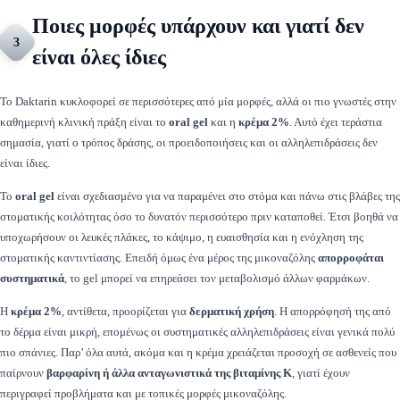
Ποιες μορφές υπάρχουν και γιατί δεν
3
είναι όλες ίδιες
Το Daktarin κυκλοφορεί σε περισσότερες από μία μορφές, αλλά οι πιο γνωστές στην
καθημερινή κλινική πράξη είναι το
oral gel
και η
κρέμα 2%
. Αυτό έχει τεράστια
σημασία, γιατί ο τρόπος δράσης, οι προειδοποιήσεις και οι αλληλεπιδράσεις δεν
είναι ίδιες.
Το
oral gel
είναι σχεδιασμένο για να παραμένει στο στόμα και πάνω στις βλάβες της
στοματικής κοιλότητας όσο το δυνατόν περισσότερο πριν καταποθεί. Έτσι βοηθά να
υποχωρήσουν οι λευκές πλάκες, το κάψιμο, η ευαισθησία και η ενόχληση της
στοματικής καντιντίασης. Επειδή όμως ένα μέρος της μικοναζόλης
απορροφάται
συστηματικά
, το gel μπορεί να επηρεάσει τον μεταβολισμό άλλων φαρμάκων.
Η
κρέμα 2%
, αντίθετα, προορίζεται για
δερματική χρήση
. Η απορρόφησή της από
το δέρμα είναι μικρή, επομένως οι συστηματικές αλληλεπιδράσεις είναι γενικά πολύ
πιο σπάνιες. Παρ’ όλα αυτά, ακόμα και η κρέμα χρειάζεται προσοχή σε ασθενείς που
παίρνουν
βαρφαρίνη ή άλλα ανταγωνιστικά της βιταμίνης Κ
, γιατί έχουν
περιγραφεί προβλήματα και με τοπικές μορφές μικοναζόλης.