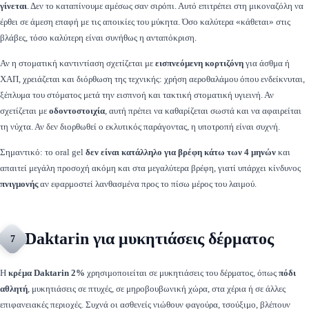
γίνεται
. Δεν το καταπίνουμε αμέσως σαν σιρόπι. Αυτό επιτρέπει στη μικοναζόλη να
έρθει σε άμεση επαφή με τις αποικίες του μύκητα. Όσο καλύτερα «κάθεται» στις
βλάβες, τόσο καλύτερη είναι συνήθως η ανταπόκριση.
Αν η στοματική καντιντίαση σχετίζεται με
εισπνεόμενη κορτιζόνη
για άσθμα ή
ΧΑΠ, χρειάζεται και διόρθωση της τεχνικής: χρήση αεροθαλάμου όπου ενδείκνυται,
ξέπλυμα του στόματος μετά την εισπνοή και τακτική στοματική υγιεινή. Αν
σχετίζεται με
οδοντοστοιχία
, αυτή πρέπει να καθαρίζεται σωστά και να αφαιρείται
τη νύχτα. Αν δεν διορθωθεί ο εκλυτικός παράγοντας, η υποτροπή είναι συχνή.
Σημαντικό: το oral gel
δεν είναι κατάλληλο για βρέφη κάτω των 4 μηνών
και
απαιτεί μεγάλη προσοχή ακόμη και στα μεγαλύτερα βρέφη, γιατί υπάρχει κίνδυνος
πνιγμονής
αν εφαρμοστεί λανθασμένα προς το πίσω μέρος του λαιμού.
Daktarin για μυκητιάσεις δέρματος
7
Η
κρέμα Daktarin 2%
χρησιμοποιείται σε μυκητιάσεις του δέρματος, όπως
πόδι
αθλητή
, μυκητιάσεις σε πτυχές, σε μηροβουβωνική χώρα, στα χέρια ή σε άλλες
επιφανειακές περιοχές. Συχνά οι ασθενείς νιώθουν φαγούρα, τσούξιμο, βλέπουν