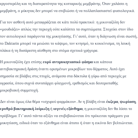
εργοστερόλη και τη διαπερατότητα της κυτταρικής μεμβράνης. Όταν χαλάσει η
μεμβράνη, ο μύκητας δεν μπορεί να επιβιώσει ή να πολλαπλασιαστεί φυσιολογικά.
Για τον ασθενή αυτό μεταφράζεται σε κάτι πολύ πρακτικό: η μικοναζόλη δεν
«μουδιάζει» απλώς την περιοχή ούτε καλύπτει τα συμπτώματα. Στοχεύει στον ίδιο
τον αιτιολογικό παράγοντα της μυκητίασης. Γι’ αυτό, όταν η διάγνωση είναι σωστή,
το Daktarin μπορεί να μειώσει το κάψιμο, τον κνησμό, το κοκκίνισμα, τη λευκή
πλάκα ή τη δυσάρεστη αίσθηση στο στόμα σχετικά γρήγορα.
Η μικοναζόλη έχει επίσης
ευρύ αντιμυκητιασικό φάσμα
και κάποια
αντιβακτηριακή δράση έναντι ορισμένων μικροβίων του δέρματος. Αυτό έχει
σημασία σε βλάβες στις πτυχές, ανάμεσα στα δάκτυλα ή γύρω από περιοχές με
υγρασία, όπου συχνά συνυπάρχει φλεγμονή, ερεθισμός και δευτεροπαθής
μικροβιακή συμμετοχή.
Δεν είναι όμως όλα θέμα «ισχυρού φαρμάκου». Αν η βλάβη είναι
έκζεμα
,
ψωρίαση
,
ερυθρά βακτηριακή λοίμωξη
ή
ιογενές εξάνθημα
, η μικοναζόλη δεν θα λύσει το
πρόβλημα. Γι’ αυτό πάντα αξίζει να επιβεβαιώνεται ότι πρόκειται πράγματι για
μυκητίαση, ειδικά όταν το εξάνθημα είναι άτυπο ή όταν η εικόνα δεν βελτιώνεται.