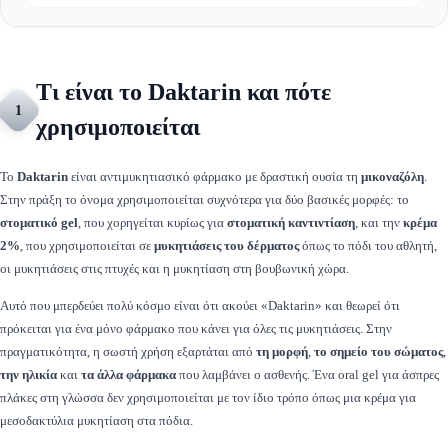
Τι είναι το Daktarin και πότε
1
χρησιμοποιείται
Το
Daktarin
είναι αντιμυκητιασικό φάρμακο με δραστική ουσία τη
μικοναζόλη
.
Στην πράξη το όνομα χρησιμοποιείται συχνότερα για δύο βασικές μορφές: το
στοματικό gel
, που χορηγείται κυρίως για
στοματική καντιντίαση
, και την
κρέμα
2%
, που χρησιμοποιείται σε
μυκητιάσεις του δέρματος
όπως το πόδι του αθλητή,
οι μυκητιάσεις στις πτυχές και η μυκητίαση στη βουβωνική χώρα.
Αυτό που μπερδεύει πολύ κόσμο είναι ότι ακούει «Daktarin» και θεωρεί ότι
πρόκειται για ένα μόνο φάρμακο που κάνει για όλες τις μυκητιάσεις. Στην
πραγματικότητα, η σωστή χρήση εξαρτάται από
τη μορφή
,
το σημείο του σώματος
,
την ηλικία
και
τα άλλα φάρμακα
που λαμβάνει ο ασθενής. Ένα oral gel για άσπρες
πλάκες στη γλώσσα δεν χρησιμοποιείται με τον ίδιο τρόπο όπως μια κρέμα για
μεσοδακτύλια μυκητίαση στα πόδια.