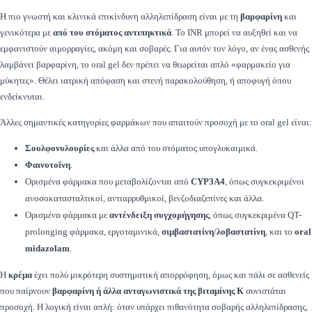
Η πιο γνωστή και κλινικά επικίνδυνη αλληλεπίδραση είναι με τη
βαρφαρίνη
και
γενικότερα με
από του στόματος αντιπηκτικά
. Το INR μπορεί να αυξηθεί και να
εμφανιστούν αιμορραγίες, ακόμη και σοβαρές. Για αυτόν τον λόγο, αν ένας ασθενής
λαμβάνει βαρφαρίνη, το oral gel δεν πρέπει να θεωρείται απλό «φαρμακείο για
μύκητες». Θέλει ιατρική απόφαση και στενή παρακολούθηση, ή αποφυγή όπου
ενδείκνυται.
Άλλες σημαντικές κατηγορίες φαρμάκων που απαιτούν προσοχή με το oral gel είναι:
Σουλφονυλουρίες
και άλλα από του στόματος υπογλυκαιμικά.
Φαινυτοΐνη
.
Ορισμένα φάρμακα που μεταβολίζονται από
CYP3A4
, όπως συγκεκριμένοι
ανοσοκατασταλτικοί, αντιαρρυθμικοί, βενζοδιαζεπίνες και άλλα.
Ορισμένα φάρμακα με
αντένδειξη συγχορήγησης
, όπως συγκεκριμένα QT-
prolonging φάρμακα, εργοταμινικά,
σιμβαστατίνη
/
λοβαστατίνη
, και το
oral
midazolam
.
Η
κρέμα
έχει πολύ μικρότερη συστηματική απορρόφηση, όμως και πάλι σε ασθενείς
που παίρνουν
βαρφαρίνη ή άλλα ανταγωνιστικά της βιταμίνης Κ
συνιστάται
προσοχή. Η λογική είναι απλή: όταν υπάρχει πιθανότητα σοβαρής αλληλεπίδρασης,