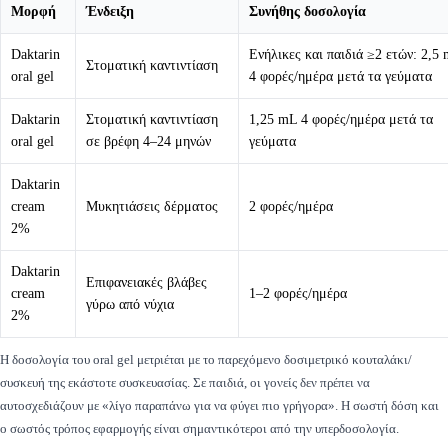
Μορφή
Ένδειξη
Συνήθης δοσολογία
Daktarin
Ενήλικες και παιδιά ≥2 ετών: 2,5
Στοματική καντιντίαση
oral gel
4 φορές/ημέρα μετά τα γεύματα
Daktarin
Στοματική καντιντίαση
1,25 mL 4 φορές/ημέρα μετά τα
oral gel
σε βρέφη 4–24 μηνών
γεύματα
Daktarin
cream
Μυκητιάσεις δέρματος
2 φορές/ημέρα
2%
Daktarin
Επιφανειακές βλάβες
cream
1–2 φορές/ημέρα
γύρω από νύχια
2%
Η δοσολογία του oral gel μετριέται με το παρεχόμενο δοσιμετρικό κουταλάκι/
συσκευή της εκάστοτε συσκευασίας. Σε παιδιά, οι γονείς δεν πρέπει να
αυτοσχεδιάζουν με «λίγο παραπάνω για να φύγει πιο γρήγορα». Η σωστή δόση και
ο σωστός τρόπος εφαρμογής είναι σημαντικότεροι από την υπερδοσολογία.