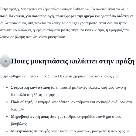
Στην πράξη, δεν πρέπει να λέμε απλώς «πάρε Daktarin». Το σωστό είναι να λέμε
ποιο Daktarin
,
για ποια περιοχή
,
πόσες φορές την ημέρα
και
για πόσο διάστημα
.
Αν λείπουν αυτά, αυξάνονται τα λάθη: το oral gel χρησιμοποιείται σαν να ήταν
στοματικό διάλυμα, η κρέμα σταματά μόλις φύγει το κοκκίνισμα, ή εφαρμόζεται
λάθος σε βλάβη που δεν είναι μυκητίαση.
Ποιες μυκητιάσεις καλύπτει στην πράξη
4
Στην καθημερινή ιατρική πράξη, το Daktarin χρησιμοποιείται κυρίως για:
Στοματική καντιντίαση
(oral thrush) με λευκές πλάκες, κάψιμο, πόνο ή
δυσκολία στη λήψη τροφής.
Πόδι αθλητή
με κνησμό, απολέπιση, σκασίματα και ερεθισμό ανάμεσα στα
δάκτυλα.
Μηροβουβωνική μυκητίαση
με ερυθρό, κνησμώδες εξάνθημα στους
βουβώνες.
Μυκητιάσεις σε πτυχές
όπως κάτω από μαστούς, μασχάλες ή περιοχές με