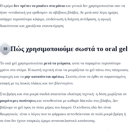
Η κρέμα
δεν πρέπει να μπαίνει στα μάτια
και γενικά δεν χρησιμοποιείται σαν να
ήταν «ενυδατική για ερεθισμό» σε αβέβαιες βλάβες. Αν μετά από λίγες ημέρες
υπάρχει περισσότερο κάψιμο, επιδείνωση ή διάχυτη αντίδραση, η αγωγή
διακόπτεται και χρειάζεται επανεκτίμηση.
Πώς χρησιμοποιούμε σωστά το oral gel
10
Το oral gel χρησιμοποιείται
μετά τα γεύματα
, ώστε να παραμένει περισσότερο
χρόνο στο στόμα. Η σωστή τεχνική είναι να μοιράζεται το gel πάνω στις πάσχουσες
περιοχές και να
μην καταπίνεται αμέσως
. Σκοπός είναι να έρθει σε παρατεταμένη
επαφή με τις λευκές πλάκες και τον βλεννογόνο.
Στα βρέφη και στα μικρά παιδιά απαιτείται ιδιαίτερη τεχνική: η δόση χωρίζεται σε
μικρότερες ποσότητες
και τοποθετείται με καθαρό δάκτυλο στις βλάβες. Δεν
βάζουμε το gel προς το πίσω μέρος του λαιμού. Ο κίνδυνος εδώ δεν είναι
θεωρητικός· είναι ο λόγος που το φάρμακο αντενδείκνυται σε πολύ μικρά βρέφη ή
σε όσα δεν έχουν επαρκώς ώριμο αντανακλαστικό κατάποσης.