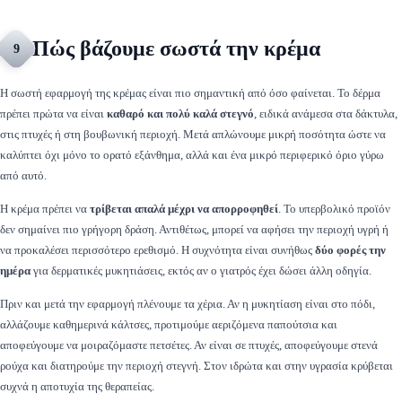
Πώς βάζουμε σωστά την κρέμα
9
Η σωστή εφαρμογή της κρέμας είναι πιο σημαντική από όσο φαίνεται. Το δέρμα
πρέπει πρώτα να είναι
καθαρό και πολύ καλά στεγνό
, ειδικά ανάμεσα στα δάκτυλα,
στις πτυχές ή στη βουβωνική περιοχή. Μετά απλώνουμε μικρή ποσότητα ώστε να
καλύπτει όχι μόνο το ορατό εξάνθημα, αλλά και ένα μικρό περιφερικό όριο γύρω
από αυτό.
Η κρέμα πρέπει να
τρίβεται απαλά μέχρι να απορροφηθεί
. Το υπερβολικό προϊόν
δεν σημαίνει πιο γρήγορη δράση. Αντιθέτως, μπορεί να αφήσει την περιοχή υγρή ή
να προκαλέσει περισσότερο ερεθισμό. Η συχνότητα είναι συνήθως
δύο φορές την
ημέρα
για δερματικές μυκητιάσεις, εκτός αν ο γιατρός έχει δώσει άλλη οδηγία.
Πριν και μετά την εφαρμογή πλένουμε τα χέρια. Αν η μυκητίαση είναι στο πόδι,
αλλάζουμε καθημερινά κάλτσες, προτιμούμε αεριζόμενα παπούτσια και
αποφεύγουμε να μοιραζόμαστε πετσέτες. Αν είναι σε πτυχές, αποφεύγουμε στενά
ρούχα και διατηρούμε την περιοχή στεγνή. Στον ιδρώτα και στην υγρασία κρύβεται
συχνά η αποτυχία της θεραπείας.