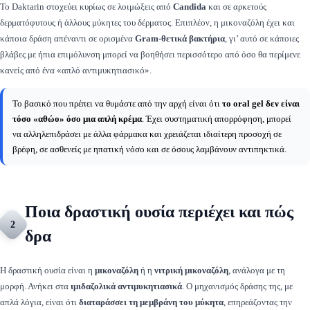
Το Daktarin στοχεύει κυρίως σε λοιμώξεις από
Candida
και σε αρκετούς
δερματόφυτους ή άλλους μύκητες του δέρματος. Επιπλέον, η μικοναζόλη έχει και
κάποια δράση απέναντι σε ορισμένα
Gram-θετικά βακτήρια
, γι’ αυτό σε κάποιες
βλάβες με ήπια επιμόλυνση μπορεί να βοηθήσει περισσότερο από όσο θα περίμενε
κανείς από ένα «απλό αντιμυκητιασικό».
Το βασικό που πρέπει να θυμάστε από την αρχή είναι ότι
το oral gel δεν είναι
τόσο «αθώο» όσο μια απλή κρέμα
. Έχει συστηματική απορρόφηση, μπορεί
να αλληλεπιδράσει με άλλα φάρμακα και χρειάζεται ιδιαίτερη προσοχή σε
βρέφη, σε ασθενείς με ηπατική νόσο και σε όσους λαμβάνουν αντιπηκτικά.
Ποια δραστική ουσία περιέχει και πώς
2
δρα
Η δραστική ουσία είναι η
μικοναζόλη
ή η
νιτρική μικοναζόλη
, ανάλογα με τη
μορφή. Ανήκει στα
ιμιδαζολικά αντιμυκητιασικά
. Ο μηχανισμός δράσης της, με
απλά λόγια, είναι ότι
διαταράσσει τη μεμβράνη του μύκητα
, επηρεάζοντας την