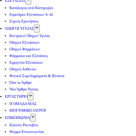
ΕΞΕΤΑΣΕΙΣ
Κατάλογος ανά Κατηγορία
Ευρετήριο Εξετάσεων Α–Ω
Συχνές Ερωτήσεις
ΟΔΗΓΟΙ ΥΓΕΙΑΣ
Κεντρικοί Οδηγοί Υγείας
Οδηγοί Εξετάσεων
Οδηγοί Φαρμάκων
Φάρμακα και Εξετάσεις
Ερμηνεία Εξετάσεων
Οδηγοί Ασθενών
Φυτικά Συμπληρώματα & Βότανα
Όλα τα Άρθρα
Νέα Άρθρα Υγείας
ΕΡΓΑΣΤΗΡΙΟ
Η ΟΜΑΔΑ ΜΑΣ
ΒΙΟΓΡΑΦΙΚΟ ΙΑΤΡΟΥ
ΕΠΙΚΟΙΝΩΝΙΑ
Κλείστε Ραντεβού
Φόρμα Επικοινωνίας