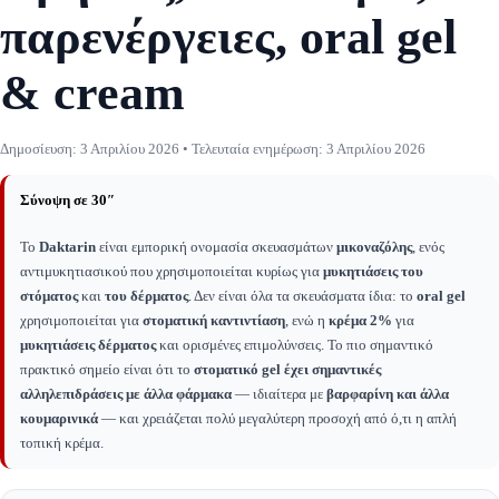
παρενέργειες, oral gel
& cream
Δημοσίευση:
3 Απριλίου 2026
• Τελευταία ενημέρωση:
3 Απριλίου 2026
Σύνοψη σε 30″
Το
Daktarin
είναι εμπορική ονομασία σκευασμάτων
μικοναζόλης
, ενός
αντιμυκητιασικού που χρησιμοποιείται κυρίως για
μυκητιάσεις του
στόματος
και
του δέρματος
. Δεν είναι όλα τα σκευάσματα ίδια: το
oral gel
χρησιμοποιείται για
στοματική καντιντίαση
, ενώ η
κρέμα 2%
για
μυκητιάσεις δέρματος
και ορισμένες επιμολύνσεις. Το πιο σημαντικό
πρακτικό σημείο είναι ότι το
στοματικό gel έχει σημαντικές
αλληλεπιδράσεις με άλλα φάρμακα
— ιδιαίτερα με
βαρφαρίνη και άλλα
κουμαρινικά
— και χρειάζεται πολύ μεγαλύτερη προσοχή από ό,τι η απλή
τοπική κρέμα.