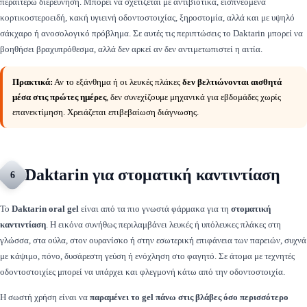
περαιτέρω διερεύνηση. Μπορεί να σχετίζεται με αντιβιοτικά, εισπνεόμενα
κορτικοστεροειδή, κακή υγιεινή οδοντοστοιχίας, ξηροστομία, αλλά και με υψηλό
σάκχαρο ή ανοσολογικό πρόβλημα. Σε αυτές τις περιπτώσεις το Daktarin μπορεί να
βοηθήσει βραχυπρόθεσμα, αλλά δεν αρκεί αν δεν αντιμετωπιστεί η αιτία.
Πρακτικά:
Αν το εξάνθημα ή οι λευκές πλάκες
δεν βελτιώνονται αισθητά
μέσα στις πρώτες ημέρες
, δεν συνεχίζουμε μηχανικά για εβδομάδες χωρίς
επανεκτίμηση. Χρειάζεται επιβεβαίωση διάγνωσης.
Daktarin για στοματική καντιντίαση
6
Το
Daktarin oral gel
είναι από τα πιο γνωστά φάρμακα για τη
στοματική
καντιντίαση
. Η εικόνα συνήθως περιλαμβάνει λευκές ή υπόλευκες πλάκες στη
γλώσσα, στα ούλα, στον ουρανίσκο ή στην εσωτερική επιφάνεια των παρειών, συχνά
με κάψιμο, πόνο, δυσάρεστη γεύση ή ενόχληση στο φαγητό. Σε άτομα με τεχνητές
οδοντοστοιχίες μπορεί να υπάρχει και φλεγμονή κάτω από την οδοντοστοιχία.
Η σωστή χρήση είναι να
παραμένει το gel πάνω στις βλάβες όσο περισσότερο