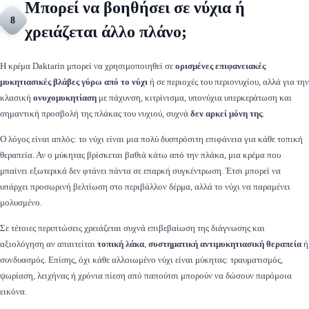
Μπορεί να βοηθήσει σε νύχια ή
8
χρειάζεται άλλο πλάνο;
Η κρέμα Daktarin μπορεί να χρησιμοποιηθεί σε
ορισμένες επιφανειακές
μυκητιασικές βλάβες γύρω από το νύχι
ή σε περιοχές του περιονυχίου, αλλά για την
κλασική
ονυχομυκητίαση
με πάχυνση, κιτρίνισμα, υπονύχια υπερκεράτωση και
σημαντική προσβολή της πλάκας του νυχιού, συχνά
δεν αρκεί μόνη της
.
Ο λόγος είναι απλός: το νύχι είναι μια πολύ δυσπρόσιτη επιφάνεια για κάθε τοπική
θεραπεία. Αν ο μύκητας βρίσκεται βαθιά κάτω από την πλάκα, μια κρέμα που
μπαίνει εξωτερικά δεν φτάνει πάντα σε επαρκή συγκέντρωση. Έτσι μπορεί να
υπάρχει προσωρινή βελτίωση στο περιβάλλον δέρμα, αλλά το νύχι να παραμένει
μολυσμένο.
Σε τέτοιες περιπτώσεις χρειάζεται συχνά επιβεβαίωση της διάγνωσης και
αξιολόγηση αν απαιτείται
τοπική λάκα
,
συστηματική αντιμυκητιασική θεραπεία
ή
συνδυασμός. Επίσης, όχι κάθε αλλοιωμένο νύχι είναι μύκητας: τραυματισμός,
ψωρίαση, λειχήνας ή χρόνια πίεση από παπούτσι μπορούν να δώσουν παρόμοια
εικόνα.