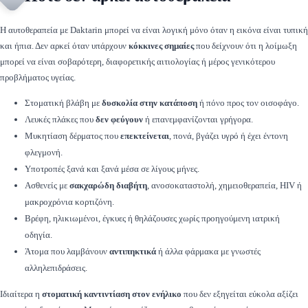
Η αυτοθεραπεία με Daktarin μπορεί να είναι λογική μόνο όταν η εικόνα είναι τυπική
και ήπια. Δεν αρκεί όταν υπάρχουν
κόκκινες σημαίες
που δείχνουν ότι η λοίμωξη
μπορεί να είναι σοβαρότερη, διαφορετικής αιτιολογίας ή μέρος γενικότερου
προβλήματος υγείας.
Στοματική βλάβη με
δυσκολία στην κατάποση
ή πόνο προς τον οισοφάγο.
Λευκές πλάκες που
δεν φεύγουν
ή επανεμφανίζονται γρήγορα.
Μυκητίαση δέρματος που
επεκτείνεται
, πονά, βγάζει υγρό ή έχει έντονη
φλεγμονή.
Υποτροπές ξανά και ξανά μέσα σε λίγους μήνες.
Ασθενείς με
σακχαρώδη διαβήτη
, ανοσοκαταστολή, χημειοθεραπεία, HIV ή
μακροχρόνια κορτιζόνη.
Βρέφη, ηλικιωμένοι, έγκυες ή θηλάζουσες χωρίς προηγούμενη ιατρική
οδηγία.
Άτομα που λαμβάνουν
αντιπηκτικά
ή άλλα φάρμακα με γνωστές
αλληλεπιδράσεις.
Ιδιαίτερα η
στοματική καντιντίαση στον ενήλικο
που δεν εξηγείται εύκολα αξίζει