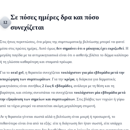
Σε πόσες ημέρες δρα και πόσο
12
συνεχίζεται
Στις ήπιες περιπτώσεις, ένα μέρος της συμπτωματικής βελτίωσης μπορεί να φανεί
μέσα στις πρώτες ημέρες. Αυτό όμως
δεν σημαίνει ότι ο μύκητας έχει εκριζωθεί
. Η
μεγάλη παγίδα με τα αντιμυκητιασικά είναι ότι ο ασθενής βλέπει το δέρμα καλύτερο
ή τη γλώσσα καθαρότερη και σταματά πρόωρα.
Για το
oral gel
, η θεραπεία συνεχίζεται
τουλάχιστον για μία εβδομάδα μετά την
υποχώρηση των συμπτωμάτων
. Για την
κρέμα
, η διάρκεια για δερματικές
μυκητιάσεις είναι συνήθως
2 έως 6 εβδομάδες
, ανάλογα με τη θέση και τη
βαρύτητα, και επίσης συνιστάται να συνεχίζεται
τουλάχιστον μία εβδομάδα μετά
την εξαφάνιση των σημείων και συμπτωμάτων
. Στις βλάβες των νυχιών ή γύρω
από τα νύχια μπορεί να απαιτείται ακόμη μεγαλύτερη επιμονή.
Αν η θεραπεία γίνεται σωστά αλλά η βελτίωση είναι μικρή ή προσωρινή, το
πιθανότερο είναι ένα από τα εξής: είτε η διάγνωση δεν ήταν σωστή, είτε υπάρχει
εκλυτικός παράγοντας που δεν διορθώθηκε, είτε η λοίμωξη είναι πιο εκτεταμένη και