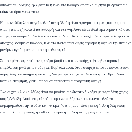
απολέπιση, ρωγμές, ερυθρότητα ή έναν πιο καθαρό κεντρικό πυρήνα με δραστήριο
κόκκινο όριο γύρω-γύρω.
Η μικοναζόλη λειτουργεί καλά όταν η βλάβη είναι πραγματικά μυκητιασική και
όταν η περιοχή
κρατιέται καθαρή και στεγνή
. Αυτό είναι ιδιαίτερα σημαντικό στις
πτυχές και ανάμεσα στα δάκτυλα των ποδιών. Αν κάποιος βάζει κρέμα αλλά φοράει
συνεχώς βρεγμένες κάλτσες, κλειστά παπούτσια χωρίς αερισμό ή αφήνει την περιοχή
μονίμως υγρή, η ανταπόκριση καθυστερεί.
Σε ορισμένες περιπτώσεις η κρέμα βοηθά και όταν υπάρχει ήπια βακτηριακή
επιμόλυνση μαζί με τον μύκητα. Παρ’ όλα αυτά, όταν υπάρχει έντονος πόνος, πύον,
οσμή, διάχυτο οίδημα ή πυρετός, δεν μιλάμε πια για απλό «μύκητα». Χρειάζεται
ιατρική εκτίμηση, γιατί μπορεί να απαιτείται διαφορετική αγωγή.
Ένα συχνό κλινικό λάθος είναι να μπαίνει συνδυαστική κρέμα με κορτιζόνη χωρίς
σαφή ένδειξη. Αυτό μπορεί πρόσκαιρα να «σβήσει» το κόκκινο, αλλά να
παραμορφώσει την εικόνα και να κρατήσει τη μυκητίαση ενεργή. Αν η διάγνωση
είναι απλή μυκητίαση, η καθαρή αντιμυκητιασική αγωγή συχνά αρκεί.