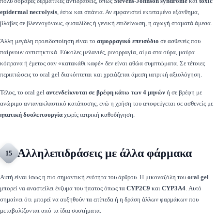
πολύ σοβαρές δερματικές αντιδράσεις, όπως
Stevens-Johnson syndrome
και
toxic
epidermal necrolysis
, έστω και σπάνια. Αν εμφανιστεί εκτεταμένο εξάνθημα,
βλάβες σε βλεννογόνους, φυσαλίδες ή γενική επιδείνωση, η αγωγή σταματά άμεσα.
Άλλη μεγάλη προειδοποίηση είναι το
αιμορραγικό επεισόδιο
σε ασθενείς που
παίρνουν αντιπηκτικά. Εύκολες μελανιές, ρινορραγία, αίμα στα ούρα, μαύρα
κόπρανα ή έμετος σαν «κατακάθι καφέ» δεν είναι αθώα συμπτώματα. Σε τέτοιες
περιπτώσεις το oral gel διακόπτεται και χρειάζεται άμεση ιατρική αξιολόγηση.
Τέλος, το oral gel
αντενδείκνυται σε βρέφη κάτω των 4 μηνών
ή σε βρέφη με
ανώριμο αντανακλαστικό κατάποσης, ενώ η χρήση του αποφεύγεται σε ασθενείς με
ηπατική δυσλειτουργία
χωρίς ιατρική καθοδήγηση.
Αλληλεπιδράσεις με άλλα φάρμακα
15
Αυτή είναι ίσως η πιο σημαντική ενότητα του άρθρου. Η μικοναζόλη του
oral gel
μπορεί να αναστείλει ένζυμα του ήπατος όπως τα
CYP2C9
και
CYP3A4
. Αυτό
σημαίνει ότι μπορεί να αυξηθούν τα επίπεδα ή η δράση άλλων φαρμάκων που
μεταβολίζονται από τα ίδια συστήματα.