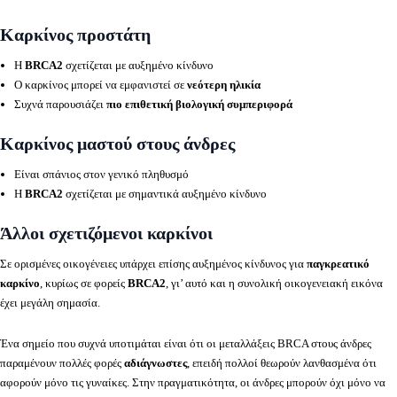
Καρκίνος προστάτη
Η
BRCA2
σχετίζεται με αυξημένο κίνδυνο
Ο καρκίνος μπορεί να εμφανιστεί σε
νεότερη ηλικία
Συχνά παρουσιάζει
πιο επιθετική βιολογική συμπεριφορά
Καρκίνος μαστού στους άνδρες
Είναι σπάνιος στον γενικό πληθυσμό
Η
BRCA2
σχετίζεται με σημαντικά αυξημένο κίνδυνο
Άλλοι σχετιζόμενοι καρκίνοι
Σε ορισμένες οικογένειες υπάρχει επίσης αυξημένος κίνδυνος για
παγκρεατικό
καρκίνο
, κυρίως σε φορείς
BRCA2
, γι’ αυτό και η συνολική οικογενειακή εικόνα
έχει μεγάλη σημασία.
Ένα σημείο που συχνά υποτιμάται είναι ότι οι μεταλλάξεις BRCA στους άνδρες
παραμένουν πολλές φορές
αδιάγνωστες
, επειδή πολλοί θεωρούν λανθασμένα ότι
αφορούν μόνο τις γυναίκες. Στην πραγματικότητα, οι άνδρες μπορούν όχι μόνο να