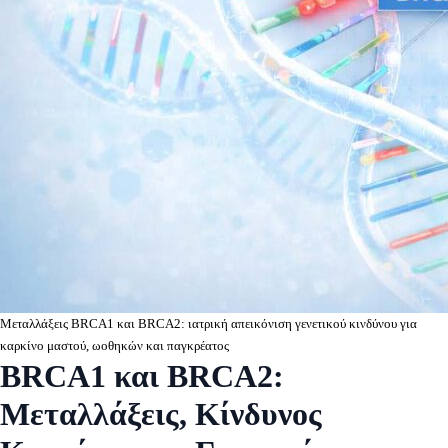
Μεταλλάξεις BRCA1 και BRCA2: ιατρική απεικόνιση γενετικού κινδύνου για
καρκίνο μαστού, ωοθηκών και παγκρέατος
BRCA1 και BRCA2:
Μεταλλάξεις, Κίνδυνος