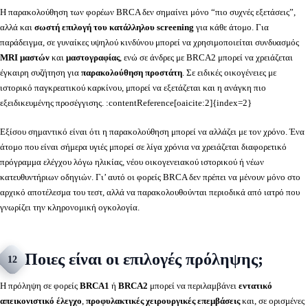
Η παρακολούθηση των φορέων BRCA δεν σημαίνει μόνο “πιο συχνές εξετάσεις”,
αλλά και
σωστή επιλογή του κατάλληλου screening
για κάθε άτομο. Για
παράδειγμα, σε γυναίκες υψηλού κινδύνου μπορεί να χρησιμοποιείται συνδυασμός
MRI μαστών
και
μαστογραφίας
, ενώ σε άνδρες με BRCA2 μπορεί να χρειάζεται
έγκαιρη συζήτηση για
παρακολούθηση προστάτη
. Σε ειδικές οικογένειες με
ιστορικό παγκρεατικού καρκίνου, μπορεί να εξετάζεται και η ανάγκη πιο
εξειδικευμένης προσέγγισης. :contentReference[oaicite:2]{index=2}
Εξίσου σημαντικό είναι ότι η παρακολούθηση μπορεί να αλλάζει με τον χρόνο. Ένα
άτομο που είναι σήμερα υγιές μπορεί σε λίγα χρόνια να χρειάζεται διαφορετικό
πρόγραμμα ελέγχου λόγω ηλικίας, νέου οικογενειακού ιστορικού ή νέων
κατευθυντήριων οδηγιών. Γι’ αυτό οι φορείς BRCA δεν πρέπει να μένουν μόνο στο
αρχικό αποτέλεσμα του τεστ, αλλά να παρακολουθούνται περιοδικά από ιατρό που
γνωρίζει την κληρονομική ογκολογία.
Ποιες είναι οι επιλογές πρόληψης;
12
Η πρόληψη σε φορείς
BRCA1
ή
BRCA2
μπορεί να περιλαμβάνει
εντατικό
απεικονιστικό έλεγχο
,
προφυλακτικές χειρουργικές επεμβάσεις
και, σε ορισμένες