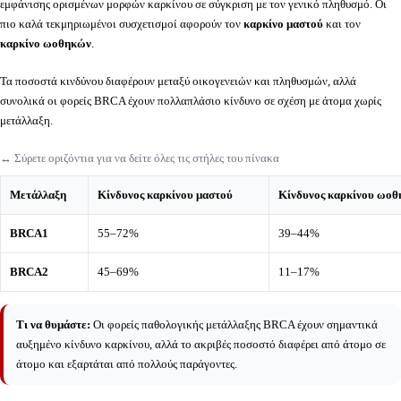
εμφάνισης ορισμένων μορφών καρκίνου σε σύγκριση με τον γενικό πληθυσμό. Οι
πιο καλά τεκμηριωμένοι συσχετισμοί αφορούν τον
καρκίνο μαστού
και τον
καρκίνο ωοθηκών
.
Τα ποσοστά κινδύνου διαφέρουν μεταξύ οικογενειών και πληθυσμών, αλλά
συνολικά οι φορείς BRCA έχουν πολλαπλάσιο κίνδυνο σε σχέση με άτομα χωρίς
μετάλλαξη.
↔️ Σύρετε οριζόντια για να δείτε όλες τις στήλες του πίνακα
Μετάλλαξη
Κίνδυνος καρκίνου μαστού
Κίνδυνος καρκίνου ωο
BRCA1
55–72%
39–44%
BRCA2
45–69%
11–17%
Τι να θυμάστε:
Οι φορείς παθολογικής μετάλλαξης BRCA έχουν σημαντικά
αυξημένο κίνδυνο καρκίνου, αλλά το ακριβές ποσοστό διαφέρει από άτομο σε
άτομο και εξαρτάται από πολλούς παράγοντες.