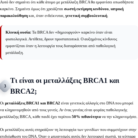
Αυτό δεν σημαίνει ότι κάθε άτομο με μετάλλαξη BRCA θα εμφανίσει οπωσδήποτε
καρκίνο. Σημαίνει όμως ότι χρειάζεται
σωστή εκτίμηση κινδύνου
,
ιατρική
παρακολούθηση
και, όταν ενδείκνυται,
γενετική συμβουλευτική
.
Κλινική ουσία:
Τα BRCA δεν «δημιουργούν» καρκίνο όταν είναι
φυσιολογικά. Αντίθετα, δρουν προστατευτικά. Ο αυξημένος κίνδυνος
εμφανίζεται όταν η λειτουργία τους διαταράσσεται από παθολογική
μετάλλαξη.
Τι είναι οι μεταλλάξεις BRCA1 και
3
BRCA2;
Οι
μεταλλάξεις BRCA1 και BRCA2
είναι γενετικές αλλαγές στο DNA που μπορεί
να κληρονομηθούν από τους γονείς. Αν ένας γονέας είναι φορέας παθολογικής
μετάλλαξης BRCA, κάθε παιδί έχει περίπου
50% πιθανότητα
να την κληρονομήσει.
Οι μεταλλάξεις αυτές επηρεάζουν τη λειτουργία των γονιδίων που συμμετέχουν στην
επιδιόρθωση του DNA. Όταν ο μηχανισμός αυτός δεν λειτουργεί σωστά, τα κύτταρα