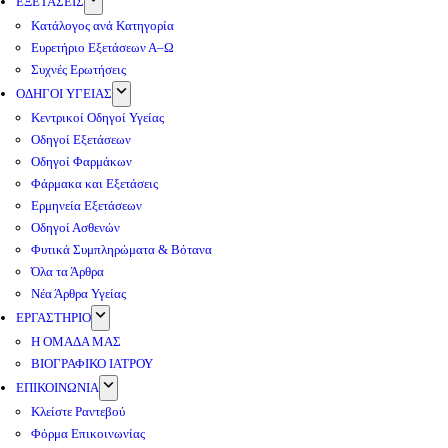
ΕΞΕΤΑΣΕΙΣ
Κατάλογος ανά Κατηγορία
Ευρετήριο Εξετάσεων Α–Ω
Συχνές Ερωτήσεις
ΟΔΗΓΟΙ ΥΓΕΙΑΣ
Κεντρικοί Οδηγοί Υγείας
Οδηγοί Εξετάσεων
Οδηγοί Φαρμάκων
Φάρμακα και Εξετάσεις
Ερμηνεία Εξετάσεων
Οδηγοί Ασθενών
Φυτικά Συμπληρώματα & Βότανα
Όλα τα Άρθρα
Νέα Άρθρα Υγείας
ΕΡΓΑΣΤΗΡΙΟ
Η ΟΜΑΔΑ ΜΑΣ
ΒΙΟΓΡΑΦΙΚΟ ΙΑΤΡΟΥ
ΕΠΙΚΟΙΝΩΝΙΑ
Κλείστε Ραντεβού
Φόρμα Επικοινωνίας