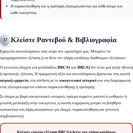
Η παρακολούθηση και η πρόληψη εξατομικεύονται για κάθε άτομο και
κάθε οικογένεια.
Κλείστε Ραντεβού & Βιβλιογραφία
17
Ερμηνεία αποτελεσμάτων από ιατρό στο εργαστήριό μας. Μπορείτε να
προγραμματίσετε εξέταση ή να δείτε τον πλήρη κατάλογο διαθέσιμων εξετάσεων.
Ο γενετικός έλεγχος για μεταλλάξεις
BRCA1
και
BRCA2
δεν είναι μια απλή «θετική
ή αρνητική» εξέταση. Η πραγματική αξία του αποτελέσματος βρίσκεται στη σωστή
ιατρική ερμηνεία
, στη σύνδεση με το
οικογενειακό ιστορικό
και στη διαμόρφωση
ενός εξατομικευμένου πλάνου παρακολούθησης ή πρόληψης.
Σε άτομα με βαρύ οικογενειακό ιστορικό, πρώιμο καρκίνο μαστού ή ωοθηκών ή
γνωστή μετάλλαξη στην οικογένεια, η σωστή ενημέρωση μπορεί να βοηθήσει
ουσιαστικά στη λήψη αποφάσεων για έλεγχο, παρακολούθηση και γενετική
συμβουλευτική.
Κλείστε εύκολα εξέταση BRCA ή δείτε τον πλήρη κατάλογο: