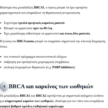
Ιδιαίτερα στις μεταλλάξεις
BRCA1
, ο όγκος μπορεί να έχει ορισμένα
χαρακτηριστικά που επηρεάζουν τη θεραπευτική αντιμετώπιση.
Συχνότερα
τριπλά αρνητικός καρκίνος μαστού
Μπορεί να εμφανιστεί
πριν τα 40 έτη
Έχει μεγαλύτερη πιθανότητα να εμφανιστεί
και στους δύο μαστούς
Η γνώση του
BRCA status
μπορεί να επηρεάσει σημαντικά την κλινική διαχείριση,
όπως:
πιο εντατικό πρόγραμμα απεικονιστικού ελέγχου
συζήτηση για προληπτικές χειρουργικές επεμβάσεις
επιλογή στοχευμένων θεραπειών (π.χ.
PARP inhibitors
)
BRCA και καρκίνος των ωοθηκών
6
Οι μεταλλάξεις
BRCA1
και
BRCA2
σχετίζονται με σημαντικά αυξημένο κίνδυνο
για
κληρονομικό καρκίνο των ωοθηκών
, ιδιαίτερα για τον τύπο που ονομάζεται
υψηλού βαθμού ορώδες επιθηλιακό καρκίνωμα
.