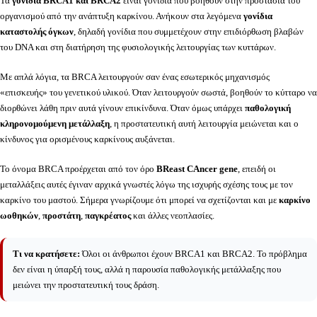
Τα
γονίδια BRCA1 και BRCA2
είναι γονίδια που βοηθούν στην προστασία του
οργανισμού από την ανάπτυξη καρκίνου. Ανήκουν στα λεγόμενα
γονίδια
καταστολής όγκων
, δηλαδή γονίδια που συμμετέχουν στην επιδιόρθωση βλαβών
του DNA και στη διατήρηση της φυσιολογικής λειτουργίας των κυττάρων.
Με απλά λόγια, τα BRCA λειτουργούν σαν ένας εσωτερικός μηχανισμός
«επισκευής» του γενετικού υλικού. Όταν λειτουργούν σωστά, βοηθούν το κύτταρο να
διορθώνει λάθη πριν αυτά γίνουν επικίνδυνα. Όταν όμως υπάρχει
παθολογική
κληρονομούμενη μετάλλαξη
, η προστατευτική αυτή λειτουργία μειώνεται και ο
κίνδυνος για ορισμένους καρκίνους αυξάνεται.
Το όνομα BRCA προέρχεται από τον όρο
BReast CAncer gene
, επειδή οι
μεταλλάξεις αυτές έγιναν αρχικά γνωστές λόγω της ισχυρής σχέσης τους με τον
καρκίνο του μαστού. Σήμερα γνωρίζουμε ότι μπορεί να σχετίζονται και με
καρκίνο
ωοθηκών
,
προστάτη
,
παγκρέατος
και άλλες νεοπλασίες.
Τι να κρατήσετε:
Όλοι οι άνθρωποι έχουν BRCA1 και BRCA2. Το πρόβλημα
δεν είναι η ύπαρξή τους, αλλά η παρουσία παθολογικής μετάλλαξης που
μειώνει την προστατευτική τους δράση.