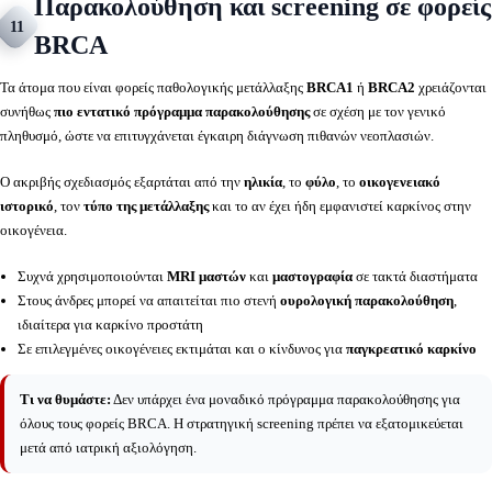
Παρακολούθηση και screening σε φορείς
11
BRCA
Τα άτομα που είναι φορείς παθολογικής μετάλλαξης
BRCA1
ή
BRCA2
χρειάζονται
συνήθως
πιο εντατικό πρόγραμμα παρακολούθησης
σε σχέση με τον γενικό
πληθυσμό, ώστε να επιτυγχάνεται έγκαιρη διάγνωση πιθανών νεοπλασιών.
Ο ακριβής σχεδιασμός εξαρτάται από την
ηλικία
, το
φύλο
, το
οικογενειακό
ιστορικό
, τον
τύπο της μετάλλαξης
και το αν έχει ήδη εμφανιστεί καρκίνος στην
οικογένεια.
Συχνά χρησιμοποιούνται
MRI μαστών
και
μαστογραφία
σε τακτά διαστήματα
Στους άνδρες μπορεί να απαιτείται πιο στενή
ουρολογική παρακολούθηση
,
ιδιαίτερα για καρκίνο προστάτη
Σε επιλεγμένες οικογένειες εκτιμάται και ο κίνδυνος για
παγκρεατικό καρκίνο
Τι να θυμάστε:
Δεν υπάρχει ένα μοναδικό πρόγραμμα παρακολούθησης για
όλους τους φορείς BRCA. Η στρατηγική screening πρέπει να εξατομικεύεται
μετά από ιατρική αξιολόγηση.