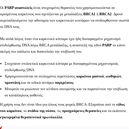
Οι
PARP αναστολείς
είναι στοχευμένες θεραπείες που χρησιμοποιούνται σε
ορισμένους καρκίνους που σχετίζονται με μεταλλάξεις
BRCA1
ή
BRCA2
. Δρουν
εκμεταλλευόμενοι την αδυναμία των καρκινικών κυττάρων να επιδιορθώνουν σωστά
το DNA τους.
Με απλά λόγια, όταν ένα καρκινικό κύτταρο έχει ήδη διαταραγμένο μηχανισμό
επιδιόρθωσης DNA λόγω BRCA μετάλλαξης, η αναστολή της οδού
PARP
το κάνει
ακόμη πιο ευάλωτο και δυσκολεύει την επιβίωσή του.
Στοχεύουν επιλεκτικά καρκινικά κύτταρα με διαταραγμένους μηχανισμούς
επιδιόρθωσης DNA
Χρησιμοποιούνται σε επιλεγμένες περιπτώσεις
καρκίνου μαστού
,
ωοθηκών
,
προστάτη
και σε ειδικά σενάρια
παγκρέατος
Μπορούν να μειώσουν τον κίνδυνο υποτροπής και να παρατείνουν την επιβίωση
σε κατάλληλους ασθενείς
Η χρήση τους δεν είναι ίδια για όλους τους φορείς BRCA. Εξαρτάται από το
είδος
του καρκίνου
, το
στάδιο της νόσου
, τις
προηγούμενες θεραπείες
και τα εκάστοτε
εγκεκριμένα θεραπευτικά πρωτόκολλα
.