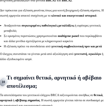
ανίχνευση μεταλλάξεων στα γονίδια
BRCA1
και
BRCA2
.
Δεν πρόκειται για εξέταση ρουτίνας όπως μια κοινή βιοχημική εξέταση αίματος. Η
σωστή ερμηνεία απαιτεί συσχέτιση με το
κλινικό και οικογενειακό ιστορικό
.
Αναζητούνται
συγκεκριμένες παθολογικές μεταλλάξεις
ή ευρύτερες γενετικές
μεταβολές
Σε ορισμένες περιπτώσεις χρησιμοποιείται
multigene panel
που περιλαμβάνει
και άλλα γονίδια σχετιζόμενα με κληρονομικό καρκίνο
Η εξέταση πρέπει να συνοδεύεται από
γενετική συμβουλευτική πριν και μετά
Ο έλεγχος συνιστάται να γίνεται μετά από αξιολόγηση από
γενετιστή
,
ογκολόγο
ή
άλλο εξειδικευμένο ιατρό.
Τι σημαίνει θετικό, αρνητικό ή αβέβαιο
10
αποτέλεσμα;
Τα αποτελέσματα του γενετικού ελέγχου BRCA ταξινομούνται συνήθως σε
θετικά
,
αρνητικά
ή
αβέβαιης σημασίας
. Η σωστή ερμηνεία γίνεται πάντα σε συνδυασμό με
το προσωπικό και οικογενειακό ιστορικό.