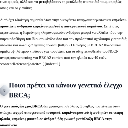
είναι φορείς, αλλά και να
μεταβιβάσουν
τη μετάλλαξη στα παιδιά τους, ακριβώς
όπως και οι γυναίκες.
Αυτό έχει ιδιαίτερη σημασία όταν στην οικογένεια υπάρχουν περιστατικά
καρκίνου
προστάτη
,
ανδρικού καρκίνου μαστού
ή
παγκρεατικού καρκίνου
. Σε τέτοιες
περιπτώσεις, η διερεύνηση κληρονομικού συνδρόμου μπορεί να αλλάξει τόσο την
παρακολούθηση του ίδιου του άνδρα όσο και τον προληπτικό σχεδιασμό για παιδιά,
αδέλφια και άλλους συγγενείς πρώτου βαθμού. Οι άνδρες με BRCA2 θεωρούνται
ομάδα υψηλότερου κινδύνου για προστάτη, και οι οδηγίες ασθενών του NCCN
αναφέρουν screening για BRCA2 carriers από την ηλικία των 40 ετών.
:contentReference[oaicite:1]{index=1}
Ποιοι πρέπει να κάνουν γενετικό έλεγχο
8
BRCA;
Ο
γενετικός έλεγχος BRCA
δεν χρειάζεται σε όλους. Συνήθως προτείνεται όταν
υπάρχει
ισχυρό οικογενειακό ιστορικό
,
καρκίνος μαστού ή ωοθηκών σε νεαρή
ηλικία
,
καρκίνος μαστού σε άνδρα
ή ήδη γνωστή
μετάλλαξη BRCA στην
οικογένεια
.