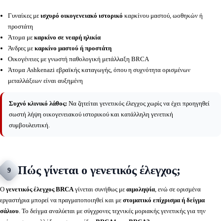
Γυναίκες με
ισχυρό οικογενειακό ιστορικό
καρκίνου μαστού, ωοθηκών ή
προστάτη
Άτομα με
καρκίνο σε νεαρή ηλικία
Άνδρες με
καρκίνο μαστού ή προστάτη
Οικογένειες με γνωστή παθολογική μετάλλαξη BRCA
Άτομα Ashkenazi εβραϊκής καταγωγής, όπου η συχνότητα ορισμένων
μεταλλάξεων είναι αυξημένη
Συχνό κλινικό λάθος:
Να ζητείται γενετικός έλεγχος χωρίς να έχει προηγηθεί
σωστή λήψη οικογενειακού ιστορικού και κατάλληλη γενετική
συμβουλευτική.
Πώς γίνεται ο γενετικός έλεγχος;
9
Ο
γενετικός έλεγχος BRCA
γίνεται συνήθως με
αιμοληψία
, ενώ σε ορισμένα
εργαστήρια μπορεί να πραγματοποιηθεί και με
στοματικό επίχρισμα ή δείγμα
σάλιου
. Το δείγμα αναλύεται με σύγχρονες τεχνικές μοριακής γενετικής για την