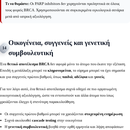
Τι να θυμάστε:
Οι PARP inhibitors δεν χορηγούνται προληπτικά σε όλους
τους φορείς BRCA. Χρησιμοποιούνται σε συγκεκριμένα ογκολογικά σενάρια
μετά από ιατρική αξιολόγηση.
Οικογένεια, συγγενείς και γενετική
14
συμβουλευτική
Ένα
θετικό αποτέλεσμα BRCA
δεν αφορά μόνο το άτομο που έκανε την εξέταση.
Επειδή η μετάλλαξη μπορεί να
κληρονομείται
, το εύρημα μπορεί να έχει σημασία
και για συγγενείς πρώτου βαθμού, όπως
παιδιά
,
αδέλφια
και
γονείς
.
Για τον λόγο αυτό, ένα θετικό αποτέλεσμα συχνά οδηγεί σε πιο οργανωμένη
οικογενειακή αξιολόγηση, ώστε να εντοπιστούν και άλλα άτομα που ίσως
χρειάζονται έλεγχο ή στενότερη παρακολούθηση.
Οι συγγενείς πρώτου βαθμού μπορεί να χρειάζονται
στοχευμένη ενημέρωση
Συχνά ακολουθεί
cascade testing
στην οικογένεια
Η
γενετική συμβουλευτική
βοηθά στην ορθή ερμηνεία και λήψη αποφάσεων