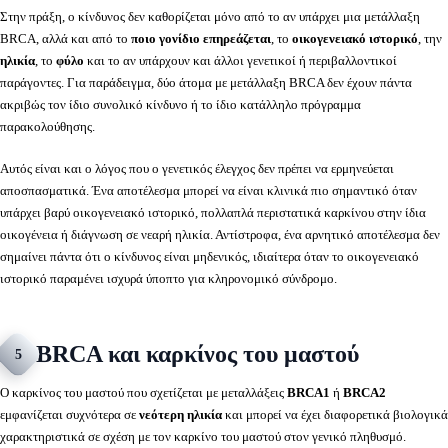
Στην πράξη, ο κίνδυνος δεν καθορίζεται μόνο από το αν υπάρχει μια μετάλλαξη
BRCA, αλλά και από το
ποιο γονίδιο επηρεάζεται
, το
οικογενειακό ιστορικό
, την
ηλικία
, το
φύλο
και το αν υπάρχουν και άλλοι γενετικοί ή περιβαλλοντικοί
παράγοντες. Για παράδειγμα, δύο άτομα με μετάλλαξη BRCA δεν έχουν πάντα
ακριβώς τον ίδιο συνολικό κίνδυνο ή το ίδιο κατάλληλο πρόγραμμα
παρακολούθησης.
Αυτός είναι και ο λόγος που ο γενετικός έλεγχος δεν πρέπει να ερμηνεύεται
αποσπασματικά. Ένα αποτέλεσμα μπορεί να είναι κλινικά πιο σημαντικό όταν
υπάρχει βαρύ οικογενειακό ιστορικό, πολλαπλά περιστατικά καρκίνου στην ίδια
οικογένεια ή διάγνωση σε νεαρή ηλικία. Αντίστροφα, ένα αρνητικό αποτέλεσμα δεν
σημαίνει πάντα ότι ο κίνδυνος είναι μηδενικός, ιδιαίτερα όταν το οικογενειακό
ιστορικό παραμένει ισχυρά ύποπτο για κληρονομικό σύνδρομο.
BRCA και καρκίνος του μαστού
5
Ο καρκίνος του μαστού που σχετίζεται με μεταλλάξεις
BRCA1
ή
BRCA2
εμφανίζεται συχνότερα σε
νεότερη ηλικία
και μπορεί να έχει διαφορετικά βιολογικά
χαρακτηριστικά σε σχέση με τον καρκίνο του μαστού στον γενικό πληθυσμό.