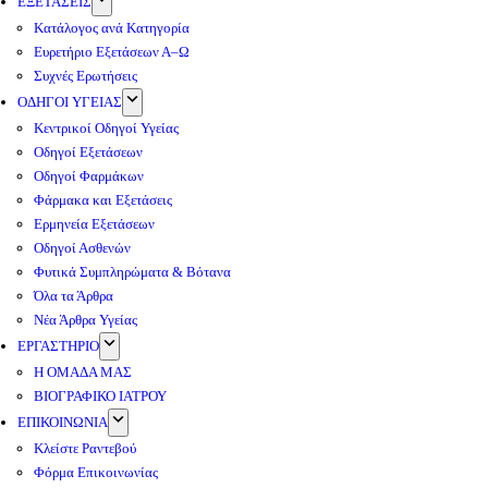
ΕΞΕΤΑΣΕΙΣ
Κατάλογος ανά Κατηγορία
Ευρετήριο Εξετάσεων Α–Ω
Συχνές Ερωτήσεις
ΟΔΗΓΟΙ ΥΓΕΙΑΣ
Κεντρικοί Οδηγοί Υγείας
Οδηγοί Εξετάσεων
Οδηγοί Φαρμάκων
Φάρμακα και Εξετάσεις
Ερμηνεία Εξετάσεων
Οδηγοί Ασθενών
Φυτικά Συμπληρώματα & Βότανα
Όλα τα Άρθρα
Νέα Άρθρα Υγείας
ΕΡΓΑΣΤΗΡΙΟ
Η ΟΜΑΔΑ ΜΑΣ
ΒΙΟΓΡΑΦΙΚΟ ΙΑΤΡΟΥ
ΕΠΙΚΟΙΝΩΝΙΑ
Κλείστε Ραντεβού
Φόρμα Επικοινωνίας