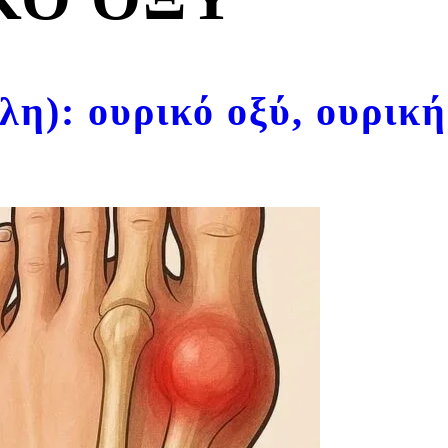
η): ουρικό οξύ, ουρική