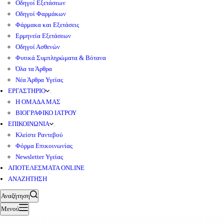
Οδηγοί Εξετάσεων
Οδηγοί Φαρμάκων
Φάρμακα και Εξετάσεις
Ερμηνεία Εξετάσεων
Οδηγοί Ασθενών
Φυτικά Συμπληρώματα & Βότανα
Όλα τα Άρθρα
Νέα Άρθρα Υγείας
ΕΡΓΑΣΤΗΡΙΟ
Η ΟΜΑΔΑ ΜΑΣ
ΒΙΟΓΡΑΦΙΚΟ ΙΑΤΡΟΥ
ΕΠΙΚΟΙΝΩΝΙΑ
Κλείστε Ραντεβού
Φόρμα Επικοινωνίας
Newsletter Υγείας
ΑΠΟΤΕΛΕΣΜΑΤΑ ONLINE
ΑΝΑΖΗΤΗΣΗ
Αναζήτηση
Μενού