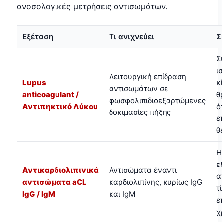
ανοσολογικές μετρήσεις αντισωμάτων.
Εξέταση
Τι ανιχνεύει
Σ
Σ
ι
Λειτουργική επίδραση
Lupus
κ
αντισωμάτων σε
anticoagulant /
θ
φωσφολιπιδιοεξαρτώμενες
Αντιπηκτικό Λύκου
ό
δοκιμασίες πήξης
ε
θ
Η
ε
Αντικαρδιολιπινικά
Αντισώματα έναντι
α
αντισώματα aCL
καρδιολιπίνης, κυρίως IgG
τ
IgG / IgM
και IgM
ε
χ