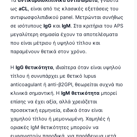
Τα
αντικαρδιολιπινικά αντισώματα
, γνωστά
ως
aCL
, είναι από τις κλασικές εξετάσεις του
αντιφωσφολιπιδικού panel. Μετρώνται συνήθως
σε ισότυπους
IgG
και
IgM
. Στα κριτήρια του APS
μεγαλύτερη σημασία έχουν τα αποτελέσματα
που είναι μέτριου ή υψηλού τίτλου και
παραμένουν θετικά στον χρόνο.
Η
IgG θετικότητα
, ιδιαίτερα όταν είναι υψηλού
τίτλου ή συνυπάρχει με θετικό lupus
anticoagulant ή anti-β2GPI, θεωρείται συχνά πιο
κλινικά σημαντική. Η
IgM θετικότητα
μπορεί
επίσης να έχει αξία, αλλά χρειάζεται
προσεκτική ερμηνεία, ειδικά όταν είναι
χαμηλού τίτλου ή μεμονωμένη. Χαμηλές ή
οριακές IgM θετικότητες μπορούν να
εμφανιστούν παροδικά, για παράδειγμα μετά