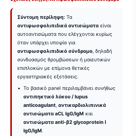
Σύντομη περίληψη:
Τα
αντιφωσφολιπιδικά αντισώματα
είναι
αυτοαντισώματα που ελέγχονται κυρίως
όταν υπάρχει υποψία για
αντιφωσφολιπιδικό σύνδρομο
, δηλαδή
συνδυασμός θρομβώσεων ή μαιευτικών
επιπλοκών με επίμονα θετικές
εργαστηριακές εξετάσεις.
Το βασικό panel περιλαμβάνει συνήθως
αντιπηκτικό λύκου / lupus
anticoagulant
,
αντικαρδιολιπινικά
αντισώματα aCL IgG/IgM
και
αντισώματα anti-β2 glycoprotein I
IgG/IgM
.