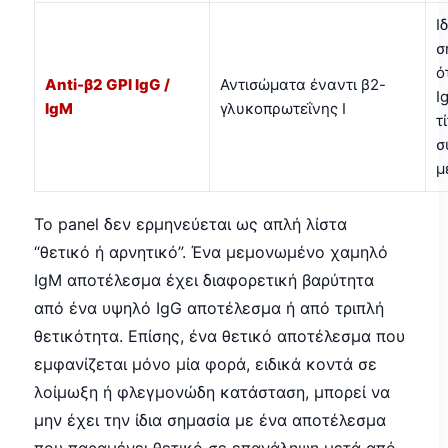
Ι
σ
ό
Anti-β2 GPI IgG /
Αντισώματα έναντι β2-
I
IgM
γλυκοπρωτεΐνης Ι
τ
σ
μ
Το panel δεν ερμηνεύεται ως απλή λίστα
“θετικό ή αρνητικό”. Ένα μεμονωμένο χαμηλό
IgM αποτέλεσμα έχει διαφορετική βαρύτητα
από ένα υψηλό IgG αποτέλεσμα ή από τριπλή
θετικότητα. Επίσης, ένα θετικό αποτέλεσμα που
εμφανίζεται μόνο μία φορά, ειδικά κοντά σε
λοίμωξη ή φλεγμονώδη κατάσταση, μπορεί να
μην έχει την ίδια σημασία με ένα αποτέλεσμα