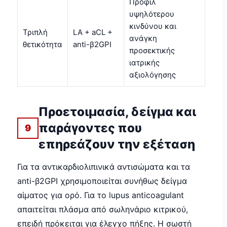
Προφίλ
υψηλότερου
κινδύνου και
Τριπλή
LA + aCL +
ανάγκη
θετικότητα
anti-β2GPI
προσεκτικής
ιατρικής
αξιολόγησης
Προετοιμασία, δείγμα και
παράγοντες που
9
επηρεάζουν την εξέταση
Για τα αντικαρδιολιπινικά αντισώματα και τα
anti-β2GPI χρησιμοποιείται συνήθως δείγμα
αίματος για ορό. Για το lupus anticoagulant
απαιτείται πλάσμα από σωληνάριο κιτρικού,
επειδή πρόκειται για έλεγχο πήξης. Η σωστή