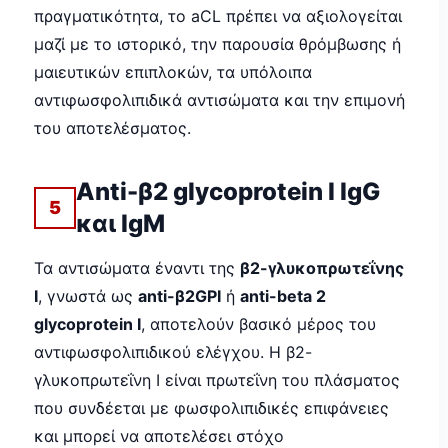
πραγματικότητα, το aCL πρέπει να αξιολογείται
μαζί με το ιστορικό, την παρουσία θρόμβωσης ή
μαιευτικών επιπλοκών, τα υπόλοιπα
αντιφωσφολιπιδικά αντισώματα και την επιμονή
του αποτελέσματος.
Anti-β2 glycoprotein I IgG
5
και IgM
Τα αντισώματα έναντι της
β2-γλυκοπρωτεΐνης
Ι
, γνωστά ως
anti-β2GPI
ή
anti-beta 2
glycoprotein I
, αποτελούν βασικό μέρος του
αντιφωσφολιπιδικού ελέγχου. Η β2-
γλυκοπρωτεΐνη Ι είναι πρωτεΐνη του πλάσματος
που συνδέεται με φωσφολιπιδικές επιφάνειες
και μπορεί να αποτελέσει στόχο