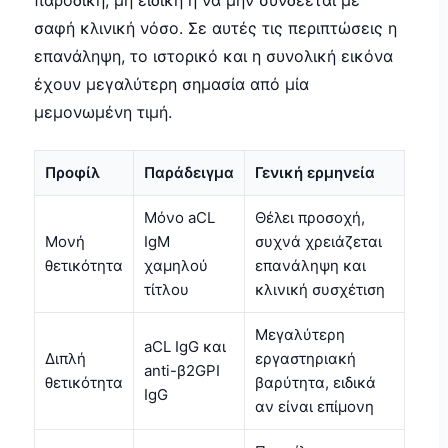
παροδική, μη ειδική ή να μην συνδέεται με
σαφή κλινική νόσο. Σε αυτές τις περιπτώσεις η
επανάληψη, το ιστορικό και η συνολική εικόνα
έχουν μεγαλύτερη σημασία από μία
μεμονωμένη τιμή.
Προφίλ
Παράδειγμα
Γενική ερμηνεία
Μόνο aCL
Θέλει προσοχή,
Μονή
IgM
συχνά χρειάζεται
θετικότητα
χαμηλού
επανάληψη και
τίτλου
κλινική συσχέτιση
Μεγαλύτερη
aCL IgG και
Διπλή
εργαστηριακή
anti-β2GPI
θετικότητα
βαρύτητα, ειδικά
IgG
αν είναι επίμονη