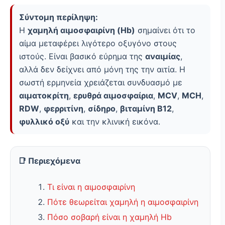
Σύντομη περίληψη:
Η
χαμηλή αιμοσφαιρίνη (Hb)
σημαίνει ότι το
αίμα μεταφέρει λιγότερο οξυγόνο στους
ιστούς. Είναι βασικό εύρημα της
αναιμίας
,
αλλά δεν δείχνει από μόνη της την αιτία. Η
σωστή ερμηνεία χρειάζεται συνδυασμό με
αιματοκρίτη
,
ερυθρά αιμοσφαίρια
,
MCV
,
MCH
,
RDW
,
φερριτίνη
,
σίδηρο
,
βιταμίνη Β12
,
φυλλικό οξύ
και την κλινική εικόνα.
📑 Περιεχόμενα
Τι είναι η αιμοσφαιρίνη
Πότε θεωρείται χαμηλή η αιμοσφαιρίνη
Πόσο σοβαρή είναι η χαμηλή Hb