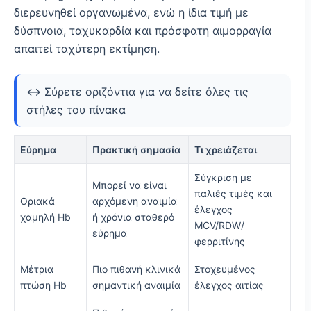
διερευνηθεί οργανωμένα, ενώ η ίδια τιμή με
δύσπνοια, ταχυκαρδία και πρόσφατη αιμορραγία
απαιτεί ταχύτερη εκτίμηση.
↔️ Σύρετε οριζόντια για να δείτε όλες τις
στήλες του πίνακα
Εύρημα
Πρακτική σημασία
Τι χρειάζεται
Σύγκριση με
Μπορεί να είναι
παλιές τιμές και
Οριακά
αρχόμενη αναιμία
έλεγχος
χαμηλή Hb
ή χρόνια σταθερό
MCV/RDW/
εύρημα
φερριτίνης
Μέτρια
Πιο πιθανή κλινικά
Στοχευμένος
πτώση Hb
σημαντική αναιμία
έλεγχος αιτίας