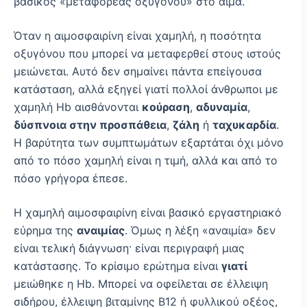
βασικός «μεταφορέας οξυγόνου» στο αίμα.
Όταν η αιμοσφαιρίνη είναι χαμηλή, η ποσότητα
οξυγόνου που μπορεί να μεταφερθεί στους ιστούς
μειώνεται. Αυτό δεν σημαίνει πάντα επείγουσα
κατάσταση, αλλά εξηγεί γιατί πολλοί άνθρωποι με
χαμηλή Hb αισθάνονται
κούραση
,
αδυναμία
,
δύσπνοια στην προσπάθεια
,
ζάλη
ή
ταχυκαρδία
.
Η βαρύτητα των συμπτωμάτων εξαρτάται όχι μόνο
από το πόσο χαμηλή είναι η τιμή, αλλά και από το
πόσο γρήγορα έπεσε.
Η χαμηλή αιμοσφαιρίνη είναι βασικό εργαστηριακό
εύρημα της
αναιμίας
. Όμως η λέξη «αναιμία» δεν
είναι τελική διάγνωση· είναι περιγραφή μιας
κατάστασης. Το κρίσιμο ερώτημα είναι
γιατί
μειώθηκε η Hb. Μπορεί να οφείλεται σε έλλειψη
σιδήρου, έλλειψη βιταμίνης Β12 ή φυλλικού οξέος,