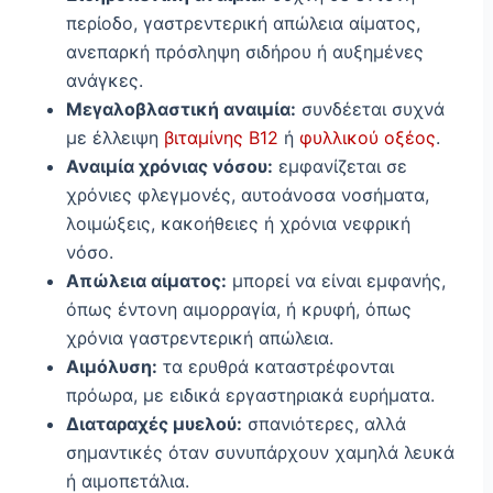
περίοδο, γαστρεντερική απώλεια αίματος,
ανεπαρκή πρόσληψη σιδήρου ή αυξημένες
ανάγκες.
Μεγαλοβλαστική αναιμία:
συνδέεται συχνά
με έλλειψη
βιταμίνης Β12
ή
φυλλικού οξέος
.
Αναιμία χρόνιας νόσου:
εμφανίζεται σε
χρόνιες φλεγμονές, αυτοάνοσα νοσήματα,
λοιμώξεις, κακοήθειες ή χρόνια νεφρική
νόσο.
Απώλεια αίματος:
μπορεί να είναι εμφανής,
όπως έντονη αιμορραγία, ή κρυφή, όπως
χρόνια γαστρεντερική απώλεια.
Αιμόλυση:
τα ερυθρά καταστρέφονται
πρόωρα, με ειδικά εργαστηριακά ευρήματα.
Διαταραχές μυελού:
σπανιότερες, αλλά
σημαντικές όταν συνυπάρχουν χαμηλά λευκά
ή αιμοπετάλια.