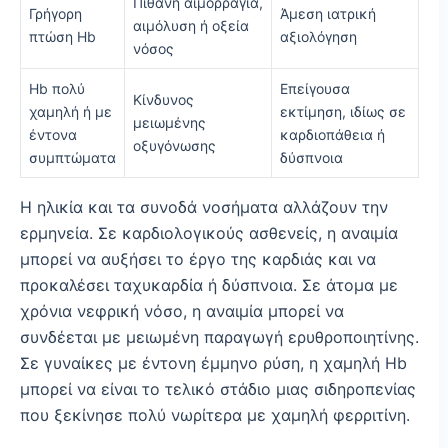
Πιθανή αιμορραγία,
Γρήγορη
Άμεση ιατρική
αιμόλυση ή οξεία
πτώση Hb
αξιολόγηση
νόσος
Hb πολύ
Επείγουσα
Κίνδυνος
χαμηλή ή με
εκτίμηση, ιδίως σε
μειωμένης
έντονα
καρδιοπάθεια ή
οξυγόνωσης
συμπτώματα
δύσπνοια
Η ηλικία και τα συνοδά νοσήματα αλλάζουν την
ερμηνεία. Σε καρδιολογικούς ασθενείς, η αναιμία
μπορεί να αυξήσει το έργο της καρδιάς και να
προκαλέσει ταχυκαρδία ή δύσπνοια. Σε άτομα με
χρόνια νεφρική νόσο, η αναιμία μπορεί να
συνδέεται με μειωμένη παραγωγή ερυθροποιητίνης.
Σε γυναίκες με έντονη έμμηνο ρύση, η χαμηλή Hb
μπορεί να είναι το τελικό στάδιο μιας σιδηροπενίας
που ξεκίνησε πολύ νωρίτερα με χαμηλή φερριτίνη.