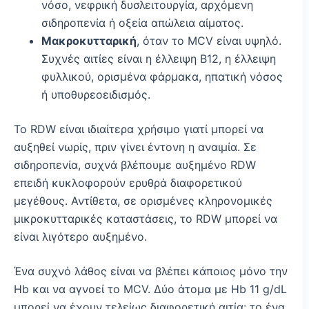
νόσο, νεφρική δυσλειτουργία, αρχόμενη
σιδηροπενία ή οξεία απώλεια αίματος.
Μακροκυτταρική
, όταν το MCV είναι υψηλό.
Συχνές αιτίες είναι η έλλειψη Β12, η έλλειψη
φυλλικού, ορισμένα φάρμακα, ηπατική νόσος
ή υποθυρεοειδισμός.
Το RDW είναι ιδιαίτερα χρήσιμο γιατί μπορεί να
αυξηθεί νωρίς, πριν γίνει έντονη η αναιμία. Σε
σιδηροπενία, συχνά βλέπουμε αυξημένο RDW
επειδή κυκλοφορούν ερυθρά διαφορετικού
μεγέθους. Αντίθετα, σε ορισμένες κληρονομικές
μικροκυτταρικές καταστάσεις, το RDW μπορεί να
είναι λιγότερο αυξημένο.
Ένα συχνό λάθος είναι να βλέπει κάποιος μόνο την
Hb και να αγνοεί το MCV. Δύο άτομα με Hb 11 g/dL
μπορεί να έχουν τελείως διαφορετική αιτία: το ένα