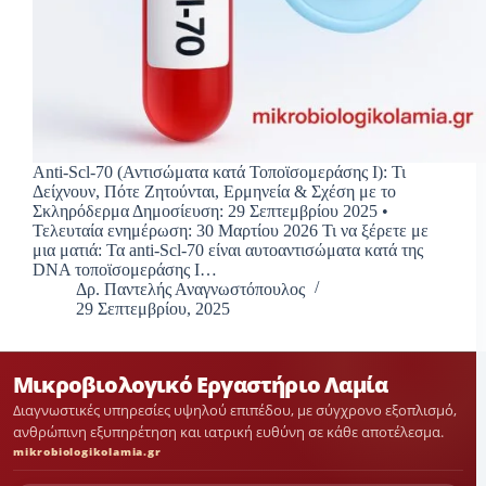
Anti-Scl-70 (Αντισώματα κατά Τοποϊσομεράσης I): Τι
Δείχνουν, Πότε Ζητούνται, Ερμηνεία & Σχέση με το
Σκληρόδερμα Δημοσίευση: 29 Σεπτεμβρίου 2025 •
Τελευταία ενημέρωση: 30 Μαρτίου 2026 Τι να ξέρετε με
μια ματιά: Τα anti-Scl-70 είναι αυτοαντισώματα κατά της
DNA τοποϊσομεράσης I…
Δρ. Παντελής Αναγνωστόπουλος
29 Σεπτεμβρίου, 2025
Μικροβιολογικό Εργαστήριο Λαμία
Διαγνωστικές υπηρεσίες υψηλού επιπέδου, με σύγχρονο εξοπλισμό,
ανθρώπινη εξυπηρέτηση και ιατρική ευθύνη σε κάθε αποτέλεσμα.
mikrobiologikolamia.gr