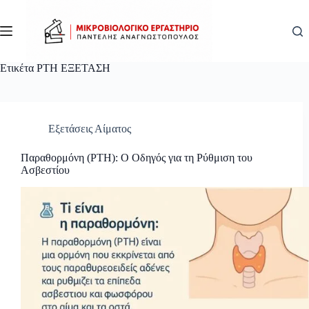
Μετάβαση
στο
περιεχόμενο
Ετικέτα
PTH ΕΞΕΤΑΣΗ
Εξετάσεις Αίματος
Παραθορμόνη (PTH): Ο Οδηγός για τη Ρύθμιση του
Ασβεστίου