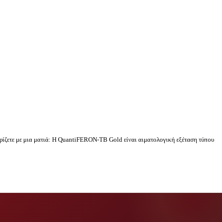
ωρίζετε με μια ματιά: Η QuantiFERON-TB Gold είναι αιματολογική εξέταση τύπου