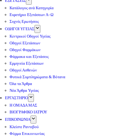
ΕΞΕΤΑΣΕΙΣ
Κατάλογος ανά Κατηγορία
Ευρετήριο Εξετάσεων Α–Ω
Συχνές Ερωτήσεις
ΟΔΗΓΟΙ ΥΓΕΙΑΣ
Κεντρικοί Οδηγοί Υγείας
Οδηγοί Εξετάσεων
Οδηγοί Φαρμάκων
Φάρμακα και Εξετάσεις
Ερμηνεία Εξετάσεων
Οδηγοί Ασθενών
Φυτικά Συμπληρώματα & Βότανα
Όλα τα Άρθρα
Νέα Άρθρα Υγείας
ΕΡΓΑΣΤΗΡΙΟ
Η ΟΜΑΔΑ ΜΑΣ
ΒΙΟΓΡΑΦΙΚΟ ΙΑΤΡΟΥ
ΕΠΙΚΟΙΝΩΝΙΑ
Κλείστε Ραντεβού
Φόρμα Επικοινωνίας