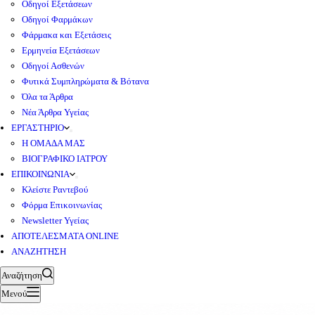
Οδηγοί Εξετάσεων
Οδηγοί Φαρμάκων
Φάρμακα και Εξετάσεις
Ερμηνεία Εξετάσεων
Οδηγοί Ασθενών
Φυτικά Συμπληρώματα & Βότανα
Όλα τα Άρθρα
Νέα Άρθρα Υγείας
ΕΡΓΑΣΤΗΡΙΟ
Η ΟΜΑΔΑ ΜΑΣ
ΒΙΟΓΡΑΦΙΚΟ ΙΑΤΡΟΥ
ΕΠΙΚΟΙΝΩΝΙΑ
Κλείστε Ραντεβού
Φόρμα Επικοινωνίας
Newsletter Υγείας
ΑΠΟΤΕΛΕΣΜΑΤΑ ONLINE
ΑΝΑΖΗΤΗΣΗ
Αναζήτηση
Μενού