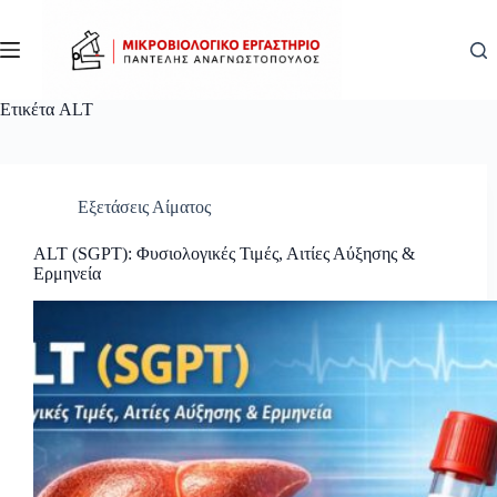
Μετάβαση
στο
περιεχόμενο
Ετικέτα
ALT
Εξετάσεις Αίματος
ALT (SGPT): Φυσιολογικές Τιμές, Αιτίες Αύξησης &
Ερμηνεία