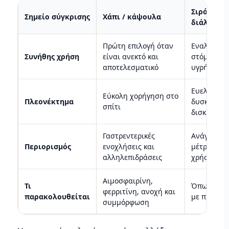
Σιρόπι / 
Σημείο σύγκρισης
Χάπι / κάψουλα
διάλυμα
Πρώτη επιλογή όταν
Εναλλακτι
Συνήθης χρήση
είναι ανεκτό και
στόμα ότα
αποτελεσματικό
υγρή μορφ
Ευελιξία σ
Εύκολη χορήγηση στο
Πλεονέκτημα
δυσκολεύο
σπίτι
δισκία
Γαστρεντερικές
Ανάγκη ακ
Περιορισμός
ενοχλήσεις και
μέτρησης 
αλληλεπιδράσεις
χρήσης
Αιμοσφαιρίνη,
Τι
Όπως και σ
φερριτίνη, ανοχή και
παρακολουθείται
με προσοχ
συμμόρφωση