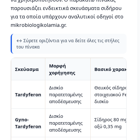
παρουσιάζει ενδεικτικά σκευάσματα σιδήρου
για τα οποία υπάρχουν αναλυτικοί οδηγοί στο
mikrobiologikolamia.gr.
↔️ Σύρετε οριζόντια για να δείτε όλες τις στήλες
του πίνακα
Μορφή
Σκεύασμα
Βασικό χαρακτηρισ
χορήγησης
Δισκίο
Θειικός σίδηρος, 80
2+
Tardyferon
παρατεταμένης
στοιχειακού Fe
αν
αποδέσμευσης
δισκίο
Δισκίο
Gyno-
Σίδηρος 80 mg + φυ
παρατεταμένης
Tardyferon
οξύ 0,35 mg
αποδέσμευσης