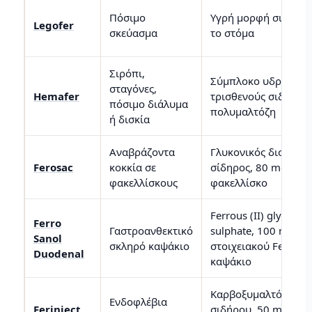
Πόσιμο
Υγρή μορφή σιδήρο
Legofer
σκεύασμα
το στόμα
Σιρόπι,
Σύμπλοκο υδροξειδί
σταγόνες,
Hemafer
τρισθενούς σιδήρου
πόσιμο διάλυμα
πολυμαλτόζη
ή δισκία
Αναβράζοντα
Γλυκονικός δισθενής
2+
Ferosac
κοκκία σε
σίδηρος, 80 mg Fe
φακελλίσκους
φακελλίσκο
Ferrous (II) glycine
Ferro
Γαστροανθεκτικό
sulphate, 100 mg
Sanol
2+
σκληρό καψάκιο
στοιχειακού Fe
αν
Duodenal
καψάκιο
Καρβοξυμαλτόζη
Ενδοφλέβια
Ferinject
σιδήρου, 50 mg