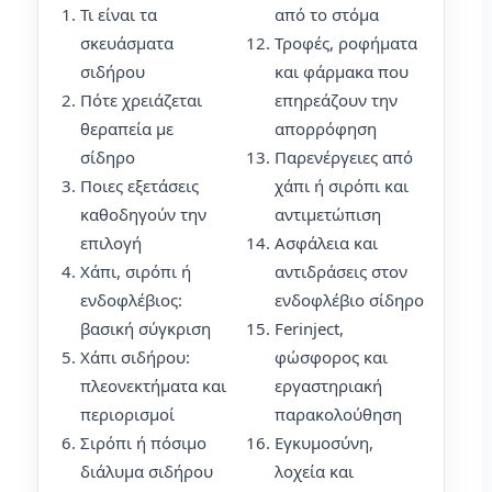
Τι είναι τα
από το στόμα
σκευάσματα
Τροφές, ροφήματα
σιδήρου
και φάρμακα που
Πότε χρειάζεται
επηρεάζουν την
θεραπεία με
απορρόφηση
σίδηρο
Παρενέργειες από
Ποιες εξετάσεις
χάπι ή σιρόπι και
καθοδηγούν την
αντιμετώπιση
επιλογή
Ασφάλεια και
Χάπι, σιρόπι ή
αντιδράσεις στον
ενδοφλέβιος:
ενδοφλέβιο σίδηρο
βασική σύγκριση
Ferinject,
Χάπι σιδήρου:
φώσφορος και
πλεονεκτήματα και
εργαστηριακή
περιορισμοί
παρακολούθηση
Σιρόπι ή πόσιμο
Εγκυμοσύνη,
διάλυμα σιδήρου
λοχεία και