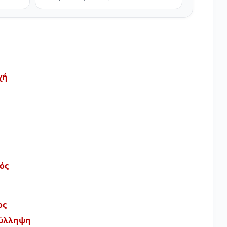
χή
ός
ος
σύλληψη