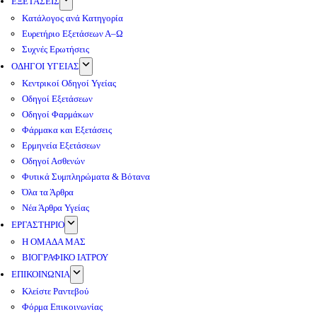
ΕΞΕΤΑΣΕΙΣ
Κατάλογος ανά Κατηγορία
Ευρετήριο Εξετάσεων Α–Ω
Συχνές Ερωτήσεις
ΟΔΗΓΟΙ ΥΓΕΙΑΣ
Κεντρικοί Οδηγοί Υγείας
Οδηγοί Εξετάσεων
Οδηγοί Φαρμάκων
Φάρμακα και Εξετάσεις
Ερμηνεία Εξετάσεων
Οδηγοί Ασθενών
Φυτικά Συμπληρώματα & Βότανα
Όλα τα Άρθρα
Νέα Άρθρα Υγείας
ΕΡΓΑΣΤΗΡΙΟ
Η ΟΜΑΔΑ ΜΑΣ
ΒΙΟΓΡΑΦΙΚΟ ΙΑΤΡΟΥ
ΕΠΙΚΟΙΝΩΝΙΑ
Κλείστε Ραντεβού
Φόρμα Επικοινωνίας