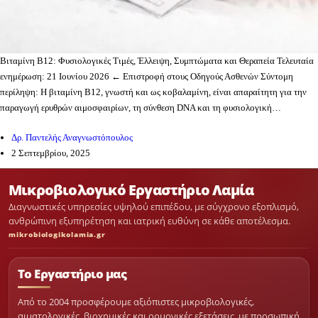
Βιταμίνη Β12: Φυσιολογικές Τιμές, Έλλειψη, Συμπτώματα και Θεραπεία Τελευταία
ενημέρωση: 21 Ιουνίου 2026 ← Επιστροφή στους Οδηγούς Ασθενών Σύντομη
περίληψη: Η βιταμίνη Β12, γνωστή και ως κοβαλαμίνη, είναι απαραίτητη για την
παραγωγή ερυθρών αιμοσφαιρίων, τη σύνθεση DNA και τη φυσιολογική…
Δρ. Παντελής Αναγνωστόπουλος
2 Σεπτεμβρίου, 2025
Μικροβιολογικό Εργαστήριο Λαμία
Διαγνωστικές υπηρεσίες υψηλού επιπέδου, με σύγχρονο εξοπλισμό,
ανθρώπινη εξυπηρέτηση και ιατρική ευθύνη σε κάθε αποτέλεσμα.
mikrobiologikolamia.gr
Το Εργαστήριο μας
Από το 2004 προσφέρουμε αξιόπιστες μικροβιολογικές,
αιματολογικές, βιοχημικές και ορμονικές εξετάσεις, με προσωπική