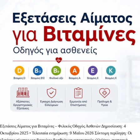
Εξετάσεις Αίματος για Βιταμίνες – Φιλικός Οδηγός Ασθενών Δημοσίευση: 4
Οκτωβρίου 2025 • Τελευταία ενημέρωση: 9 Μαΐου 2026 Σύντομη περίληψη: Οι
εξετάσεις αίματος για βιταμίνες βοηθούν να εντοπιστούν ελλείψεις, ανεπαρκή