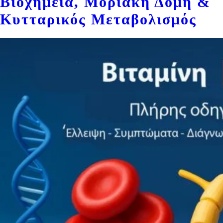
Βιοχημεία, Μοριακή Δομή &
Κυτταρικός Μεταβολισμός