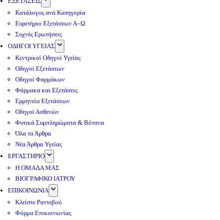
ΕΞΕΤΑΣΕΙΣ
Κατάλογος ανά Κατηγορία
Ευρετήριο Εξετάσεων Α–Ω
Συχνές Ερωτήσεις
ΟΔΗΓΟΙ ΥΓΕΙΑΣ
Κεντρικοί Οδηγοί Υγείας
Οδηγοί Εξετάσεων
Οδηγοί Φαρμάκων
Φάρμακα και Εξετάσεις
Ερμηνεία Εξετάσεων
Οδηγοί Ασθενών
Φυτικά Συμπληρώματα & Βότανα
Όλα τα Άρθρα
Νέα Άρθρα Υγείας
ΕΡΓΑΣΤΗΡΙΟ
Η ΟΜΑΔΑ ΜΑΣ
ΒΙΟΓΡΑΦΙΚΟ ΙΑΤΡΟΥ
ΕΠΙΚΟΙΝΩΝΙΑ
Κλείστε Ραντεβού
Φόρμα Επικοινωνίας