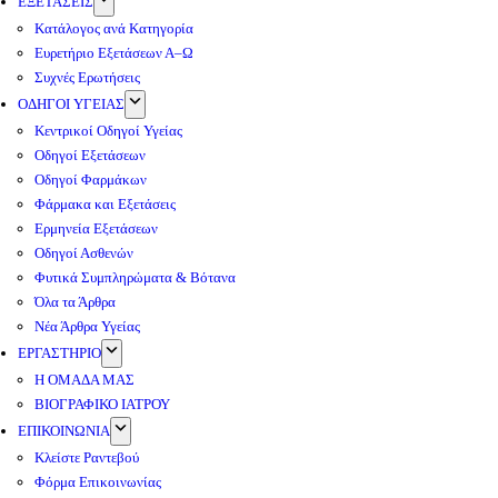
ΕΞΕΤΑΣΕΙΣ
Κατάλογος ανά Κατηγορία
Ευρετήριο Εξετάσεων Α–Ω
Συχνές Ερωτήσεις
ΟΔΗΓΟΙ ΥΓΕΙΑΣ
Κεντρικοί Οδηγοί Υγείας
Οδηγοί Εξετάσεων
Οδηγοί Φαρμάκων
Φάρμακα και Εξετάσεις
Ερμηνεία Εξετάσεων
Οδηγοί Ασθενών
Φυτικά Συμπληρώματα & Βότανα
Όλα τα Άρθρα
Νέα Άρθρα Υγείας
ΕΡΓΑΣΤΗΡΙΟ
Η ΟΜΑΔΑ ΜΑΣ
ΒΙΟΓΡΑΦΙΚΟ ΙΑΤΡΟΥ
ΕΠΙΚΟΙΝΩΝΙΑ
Κλείστε Ραντεβού
Φόρμα Επικοινωνίας