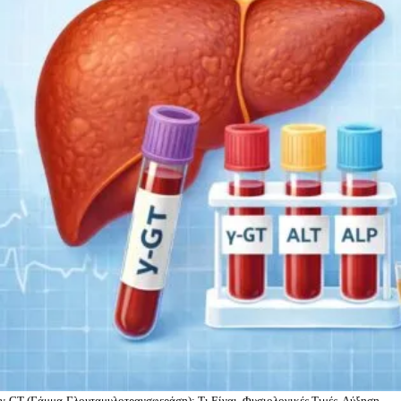
γ-GT (Γάμμα-Γλουταμυλοτρανσφεράση): Τι Είναι, Φυσιολογικές Τιμές, Αύξηση,