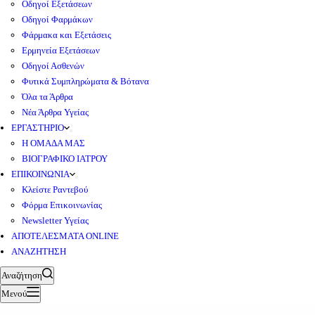
Οδηγοί Εξετάσεων
Οδηγοί Φαρμάκων
Φάρμακα και Εξετάσεις
Ερμηνεία Εξετάσεων
Οδηγοί Ασθενών
Φυτικά Συμπληρώματα & Βότανα
Όλα τα Άρθρα
Νέα Άρθρα Υγείας
ΕΡΓΑΣΤΗΡΙΟ
Η ΟΜΑΔΑ ΜΑΣ
ΒΙΟΓΡΑΦΙΚΟ ΙΑΤΡΟΥ
ΕΠΙΚΟΙΝΩΝΙΑ
Κλείστε Ραντεβού
Φόρμα Επικοινωνίας
Newsletter Υγείας
ΑΠΟΤΕΛΕΣΜΑΤΑ ONLINE
ΑΝΑΖΗΤΗΣΗ
Αναζήτηση
Μενού