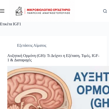
Μετάβαση
στο
περιεχόμενο
Ετικέτα
IGF1
Εξετάσεις Αίματος
Αυξητική Ορμόνη (GH): Τι Δείχνει η Εξέταση, Τιμές, IGF-
1 & Διαταραχές