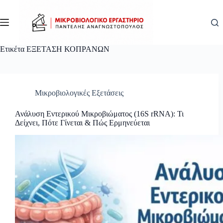
Μετάβαση
στο
περιεχόμενο
Ετικέτα
ΕΞΕΤΑΣΗ ΚΟΠΡΑΝΩΝ
Μικροβιολογικές Εξετάσεις
Ανάλυση Εντερικού Μικροβιώματος (16S rRNA): Τι
Δείχνει, Πότε Γίνεται & Πώς Ερμηνεύεται