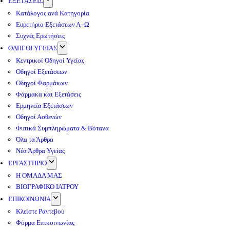
ΕΞΕΤΑΣΕΙΣ
Κατάλογος ανά Κατηγορία
Ευρετήριο Εξετάσεων Α–Ω
Συχνές Ερωτήσεις
ΟΔΗΓΟΙ ΥΓΕΙΑΣ
Κεντρικοί Οδηγοί Υγείας
Οδηγοί Εξετάσεων
Οδηγοί Φαρμάκων
Φάρμακα και Εξετάσεις
Ερμηνεία Εξετάσεων
Οδηγοί Ασθενών
Φυτικά Συμπληρώματα & Βότανα
Όλα τα Άρθρα
Νέα Άρθρα Υγείας
ΕΡΓΑΣΤΗΡΙΟ
Η ΟΜΑΔΑ ΜΑΣ
ΒΙΟΓΡΑΦΙΚΟ ΙΑΤΡΟΥ
ΕΠΙΚΟΙΝΩΝΙΑ
Κλείστε Ραντεβού
Φόρμα Επικοινωνίας