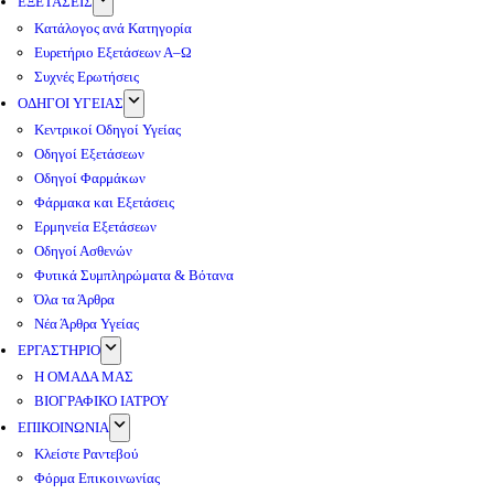
ΕΞΕΤΑΣΕΙΣ
Κατάλογος ανά Κατηγορία
Ευρετήριο Εξετάσεων Α–Ω
Συχνές Ερωτήσεις
ΟΔΗΓΟΙ ΥΓΕΙΑΣ
Κεντρικοί Οδηγοί Υγείας
Οδηγοί Εξετάσεων
Οδηγοί Φαρμάκων
Φάρμακα και Εξετάσεις
Ερμηνεία Εξετάσεων
Οδηγοί Ασθενών
Φυτικά Συμπληρώματα & Βότανα
Όλα τα Άρθρα
Νέα Άρθρα Υγείας
ΕΡΓΑΣΤΗΡΙΟ
Η ΟΜΑΔΑ ΜΑΣ
ΒΙΟΓΡΑΦΙΚΟ ΙΑΤΡΟΥ
ΕΠΙΚΟΙΝΩΝΙΑ
Κλείστε Ραντεβού
Φόρμα Επικοινωνίας