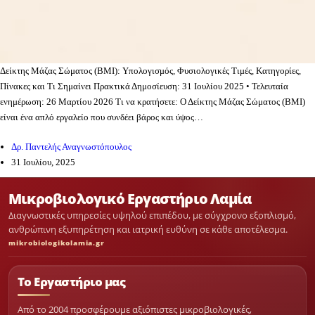
Δείκτης Μάζας Σώματος (BMI): Υπολογισμός, Φυσιολογικές Τιμές, Κατηγορίες,
Πίνακες και Τι Σημαίνει Πρακτικά Δημοσίευση: 31 Ιουλίου 2025 • Τελευταία
ενημέρωση: 26 Μαρτίου 2026 Τι να κρατήσετε: Ο Δείκτης Μάζας Σώματος (BMI)
είναι ένα απλό εργαλείο που συνδέει βάρος και ύψος…
Δρ. Παντελής Αναγνωστόπουλος
31 Ιουλίου, 2025
Μικροβιολογικό Εργαστήριο Λαμία
Διαγνωστικές υπηρεσίες υψηλού επιπέδου, με σύγχρονο εξοπλισμό,
ανθρώπινη εξυπηρέτηση και ιατρική ευθύνη σε κάθε αποτέλεσμα.
mikrobiologikolamia.gr
Το Εργαστήριο μας
Από το 2004 προσφέρουμε αξιόπιστες μικροβιολογικές,