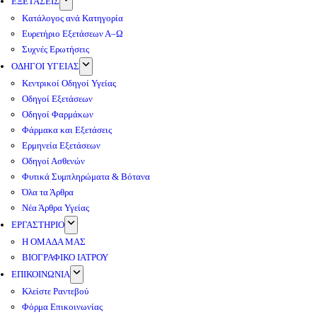
ΕΞΕΤΑΣΕΙΣ
Κατάλογος ανά Κατηγορία
Ευρετήριο Εξετάσεων Α–Ω
Συχνές Ερωτήσεις
ΟΔΗΓΟΙ ΥΓΕΙΑΣ
Κεντρικοί Οδηγοί Υγείας
Οδηγοί Εξετάσεων
Οδηγοί Φαρμάκων
Φάρμακα και Εξετάσεις
Ερμηνεία Εξετάσεων
Οδηγοί Ασθενών
Φυτικά Συμπληρώματα & Βότανα
Όλα τα Άρθρα
Νέα Άρθρα Υγείας
ΕΡΓΑΣΤΗΡΙΟ
Η ΟΜΑΔΑ ΜΑΣ
ΒΙΟΓΡΑΦΙΚΟ ΙΑΤΡΟΥ
ΕΠΙΚΟΙΝΩΝΙΑ
Κλείστε Ραντεβού
Φόρμα Επικοινωνίας