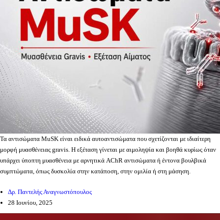
Τα αντισώματα MuSK είναι ειδικά αυτοαντισώματα που σχετίζονται με ιδιαίτερη
μορφή μυασθένειας gravis. Η εξέταση γίνεται με αιμοληψία και βοηθά κυρίως όταν
υπάρχει ύποπτη μυασθένεια με αρνητικά AChR αντισώματα ή έντονα βουλβικά
συμπτώματα, όπως δυσκολία στην κατάποση, στην ομιλία ή στη μάσηση.
Δρ. Παντελής Αναγνωστόπουλος
28 Ιουνίου, 2025