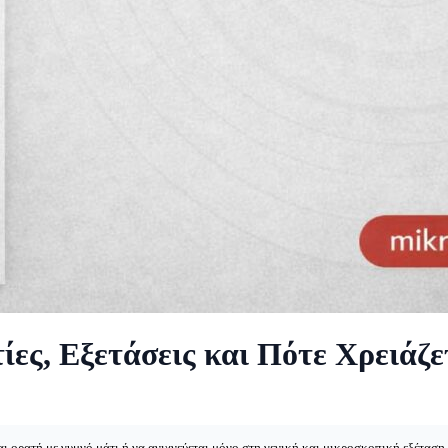
ίες, Εξετάσεις και Πότε Χρειάζ
ι ορατή με γυμνό μάτι ή να ανιχνεύεται μόνο στη γενική και μικροσκοπική εξέταση 