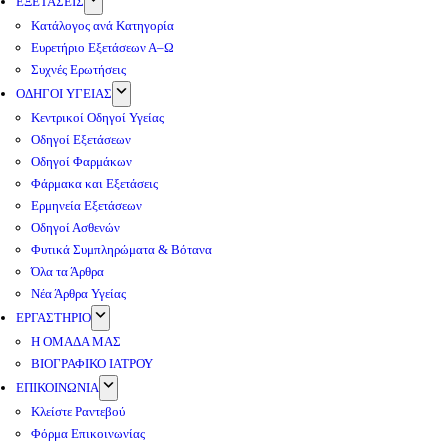
ΕΞΕΤΑΣΕΙΣ
Κατάλογος ανά Κατηγορία
Ευρετήριο Εξετάσεων Α–Ω
Συχνές Ερωτήσεις
ΟΔΗΓΟΙ ΥΓΕΙΑΣ
Κεντρικοί Οδηγοί Υγείας
Οδηγοί Εξετάσεων
Οδηγοί Φαρμάκων
Φάρμακα και Εξετάσεις
Ερμηνεία Εξετάσεων
Οδηγοί Ασθενών
Φυτικά Συμπληρώματα & Βότανα
Όλα τα Άρθρα
Νέα Άρθρα Υγείας
ΕΡΓΑΣΤΗΡΙΟ
Η ΟΜΑΔΑ ΜΑΣ
ΒΙΟΓΡΑΦΙΚΟ ΙΑΤΡΟΥ
ΕΠΙΚΟΙΝΩΝΙΑ
Κλείστε Ραντεβού
Φόρμα Επικοινωνίας