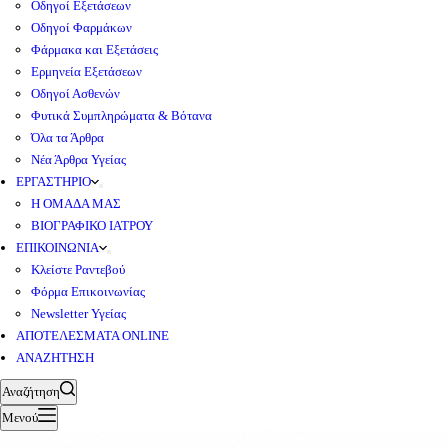
Οδηγοί Εξετάσεων
Οδηγοί Φαρμάκων
Φάρμακα και Εξετάσεις
Ερμηνεία Εξετάσεων
Οδηγοί Ασθενών
Φυτικά Συμπληρώματα & Βότανα
Όλα τα Άρθρα
Νέα Άρθρα Υγείας
ΕΡΓΑΣΤΗΡΙΟ
Η ΟΜΑΔΑ ΜΑΣ
ΒΙΟΓΡΑΦΙΚΟ ΙΑΤΡΟΥ
ΕΠΙΚΟΙΝΩΝΙΑ
Κλείστε Ραντεβού
Φόρμα Επικοινωνίας
Newsletter Υγείας
ΑΠΟΤΕΛΕΣΜΑΤΑ ONLINE
ΑΝΑΖΗΤΗΣΗ
Αναζήτηση
Μενού