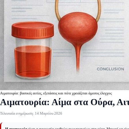
Αιματουρία: βασικές αιτίες, εξετάσεις και πότε χρειάζεται άμεσος έλεγχος
Αιματουρία: Αίμα στα Ούρα, Αιτ
Τελευταία ενημέρωση:
14 Μαρτίου 2026
Η αιματουρία
είναι η παρουσία ερυθρών αιμοσφαιρίων στα ούρα. Μπορεί να είνα