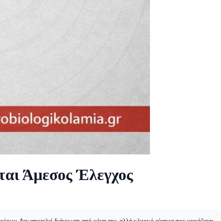
εται Άμεσος Έλεγχος
ούρων. Δεν αποτελεί διάγνωση από μόνη της, αλλά κλινικό εύρημα που χρειάζεται