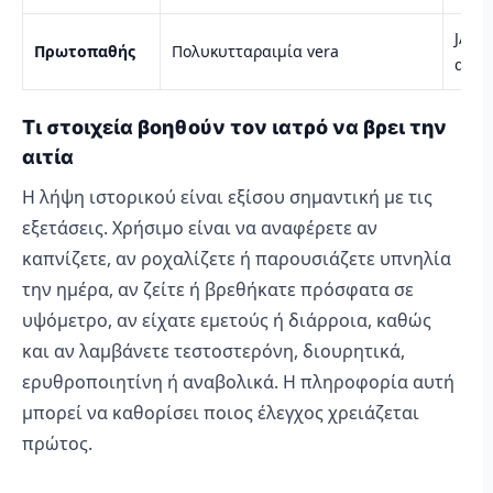
JAK2,
Πρωτοπαθής
Πολυκυτταραιμία vera
αιμα
Τι στοιχεία βοηθούν τον ιατρό να βρει την
αιτία
Η λήψη ιστορικού είναι εξίσου σημαντική με τις
εξετάσεις. Χρήσιμο είναι να αναφέρετε αν
καπνίζετε, αν ροχαλίζετε ή παρουσιάζετε υπνηλία
την ημέρα, αν ζείτε ή βρεθήκατε πρόσφατα σε
υψόμετρο, αν είχατε εμετούς ή διάρροια, καθώς
και αν λαμβάνετε τεστοστερόνη, διουρητικά,
ερυθροποιητίνη ή αναβολικά. Η πληροφορία αυτή
μπορεί να καθορίσει ποιος έλεγχος χρειάζεται
πρώτος.