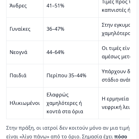
Τιμές προς το 
Άνδρες
41–51%
καπνιστές ή άτ
Στην εγκυμοσύν
Γυναίκες
36–47%
χαμηλότερος λ
Οι τιμές είναι
Νεογνά
44–64%
αμέσως μετά τη
Υπάρχουν διακυ
Παιδιά
Περίπου 35–44%
στάδιο ανάπτυ
Ελαφρώς
Η ερμηνεία πρέπ
Ηλικιωμένοι
χαμηλότερες ή
νεφρική λειτου
κοντά στα όρια
Στην πράξη, οι ιατροί δεν κοιτούν μόνο αν μια τιμή
είναι «λίγο πάνω» από το όριο. Σημασία έχει
πόσο