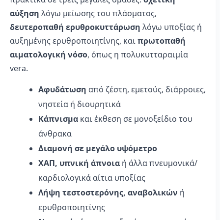
αύξηση
λόγω μείωσης του πλάσματος,
δευτεροπαθή ερυθροκυττάρωση
λόγω υποξίας ή
αυξημένης ερυθροποιητίνης, και
πρωτοπαθή
αιματολογική νόσο
, όπως η πολυκυτταραιμία
vera.
Αφυδάτωση
από ζέστη, εμετούς, διάρροιες,
νηστεία ή διουρητικά
Κάπνισμα
και έκθεση σε μονοξείδιο του
άνθρακα
Διαμονή σε μεγάλο υψόμετρο
ΧΑΠ, υπνική άπνοια
ή άλλα πνευμονικά/
καρδιολογικά αίτια υποξίας
Λήψη τεστοστερόνης, αναβολικών
ή
ερυθροποιητίνης