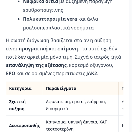
Νεφρικά αίτια
με αυξημένη παραγωγή
ερυθροποιητίνης
Πολυκυτταραιμία vera
και άλλα
μυελοϋπερπλαστικά νοσήματα
Η σωστή διάγνωση βασίζεται στο αν η αύξηση
είναι
πραγματική
και
επίμονη
. Για αυτό σχεδόν
ποτέ δεν αρκεί μία μόνο τιμή. Συχνά ο ιατρός ζητά
επανάληψη της εξέτασης
, κορεσμό οξυγόνου,
EPO
και σε ορισμένες περιπτώσεις
JAK2
.
Κατηγορία
Παραδείγματα
Τι β
Σχετική
Αφυδάτωση, εμετοί, διάρροια,
Υποχ
αύξηση
διουρητικά
επαν
Κάπνισμα, υπνική άπνοια, ΧΑΠ,
Δευτεροπαθής
Ιστο
τεστοστερόνη