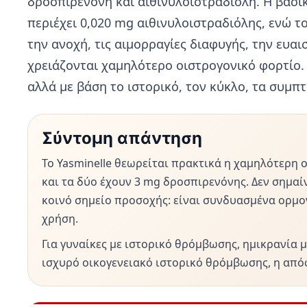
δροσπιρενόνη και αιθινυλοιστραδιόλη. Η βασικ
περιέχει 0,020 mg αιθινυλοιστραδιόλης, ενώ τ
την ανοχή, τις αιμορραγίες διαφυγής, την ευαι
χρειάζονται χαμηλότερο οιστρογονικό φορτίο. 
αλλά με βάση το ιστορικό, τον κύκλο, τα συμπ
Σύντομη απάντηση
Το Yasminelle θεωρείται πρακτικά η χαμηλότερη ο
και τα δύο έχουν 3 mg δροσπιρενόνης. Δεν σημαί
κοινό σημείο προσοχής: είναι συνδυασμένα ορμο
χρήση.
Για γυναίκες με ιστορικό θρόμβωσης, ημικρανία
ισχυρό οικογενειακό ιστορικό θρόμβωσης, η από