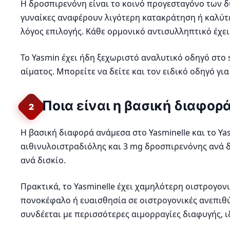
Η δροσπιρενόνη είναι το κοινό προγεσταγόνο των δύ
γυναίκες αναφέρουν λιγότερη κατακράτηση ή καλύτερ
λόγος επιλογής. Κάθε ορμονικό αντισυλληπτικό έχει 
Το Yasmin έχει ήδη ξεχωριστό αναλυτικό οδηγό στο s
αίματος. Μπορείτε να δείτε και τον ειδικό οδηγό γι
Ποια είναι η βασική διαφορ
2
Η βασική διαφορά ανάμεσα στο Yasminelle και το Yas
αιθινυλοιστραδιόλης και 3 mg δροσπιρενόνης ανά δι
ανά δισκίο.
Πρακτικά, το Yasminelle έχει χαμηλότερη οιστρογον
πονοκέφαλο ή ευαισθησία σε οιστρογονικές ανεπιθύ
συνδέεται με περισσότερες αιμορραγίες διαφυγής, ι