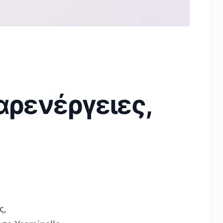
ς
αρενέργειες,
ς,