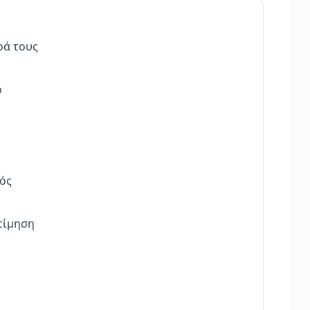
ρά τους
ό
ός
κτίμηση