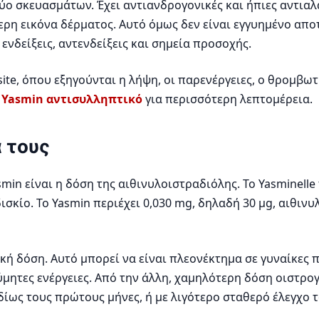
ο σκευασμάτων. Έχει αντιανδρογονικές και ήπιες αντιαλατ
η εικόνα δέρματος. Αυτό όμως δεν είναι εγγυημένο αποτ
ενδείξεις, αντενδείξεις και σημεία προσοχής.
ite, όπου εξηγούνται η λήψη, οι παρενέργειες, ο θρομβωτι
α
Yasmin αντισυλληπτικό
για περισσότερη λεπτομέρεια.
ά τους
min είναι η δόση της αιθινυλοιστραδιόλης. Το Yasminelle 
σκίο. Το Yasmin περιέχει 0,030 mg, δηλαδή 30 μg, αιθιν
ική δόση. Αυτό μπορεί να είναι πλεονέκτημα σε γυναίκες 
μητες ενέργειες. Από την άλλη, χαμηλότερη δόση οιστρογ
δίως τους πρώτους μήνες, ή με λιγότερο σταθερό έλεγχο 