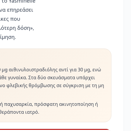
 το Yasminelle
 να επηρεάσει
ίκες που
λότερη δόση»,
τίμηση.
 μg αιθινυλοιστραδιόλης αντί για 30 μg, ενώ
κάθε γυναίκα. Στα δύο σκευάσματα υπάρχει
νο φλεβικής θρόμβωσης σε σύγκριση με τη μη
ική παχυσαρκία, πρόσφατη ακινητοποίηση ή
θεράποντα ιατρό.