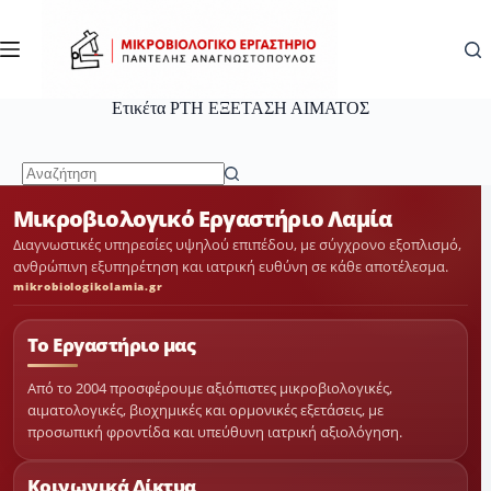
Μετάβαση
στο
περιεχόμενο
Ετικέτα
PTH ΕΞΕΤΑΣΗ ΑΙΜΑΤΟΣ
No
Μικροβιολογικό Εργαστήριο Λαμία
results
Διαγνωστικές υπηρεσίες υψηλού επιπέδου, με σύγχρονο εξοπλισμό,
ανθρώπινη εξυπηρέτηση και ιατρική ευθύνη σε κάθε αποτέλεσμα.
mikrobiologikolamia.gr
Το Εργαστήριο μας
Από το 2004 προσφέρουμε αξιόπιστες μικροβιολογικές,
αιματολογικές, βιοχημικές και ορμονικές εξετάσεις, με
προσωπική φροντίδα και υπεύθυνη ιατρική αξιολόγηση.
Κοινωνικά Δίκτυα