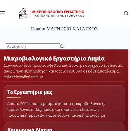
Μετάβαση
στο
περιεχόμενο
Ετικέτα
ΜΑΓΝΗΣΙΟ ΚΑΙ ΑΓΧΟΣ
No
Μικροβιολογικό Εργαστήριο Λαμία
results
Διαγνωστικές υπηρεσίες υψηλού επιπέδου, με σύγχρονο εξοπλισμό,
ανθρώπινη εξυπηρέτηση και ιατρική ευθύνη σε κάθε αποτέλεσμα.
mikrobiologikolamia.gr
Το Εργαστήριο μας
Από το 2004 προσφέρουμε αξιόπιστες μικροβιολογικές,
αιματολογικές, βιοχημικές και ορμονικές εξετάσεις, με
προσωπική φροντίδα και υπεύθυνη ιατρική αξιολόγηση.
Κοινωνικά Δίκτυα