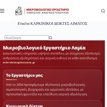
Μετάβαση
στο
περιεχόμενο
Ετικέτα
ΚΑΡΚΙΝΙΚΟΙ ΔΕΙΚΤΕΣ ΑΙΜΑΤΟΣ
No
Μικροβιολογικό Εργαστήριο Λαμία
results
Διαγνωστικές υπηρεσίες υψηλού επιπέδου, με σύγχρονο εξοπλισμό,
ανθρώπινη εξυπηρέτηση και ιατρική ευθύνη σε κάθε αποτέλεσμα.
mikrobiologikolamia.gr
Το Εργαστήριο μας
Από το 2004 προσφέρουμε αξιόπιστες μικροβιολογικές,
αιματολογικές, βιοχημικές και ορμονικές εξετάσεις, με
προσωπική φροντίδα και υπεύθυνη ιατρική αξιολόγηση.
Κοινωνικά Δίκτυα