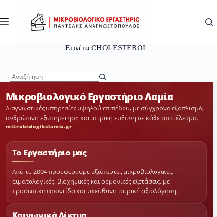
Μετάβαση
στο
περιεχόμενο
Ετικέτα
CHOLESTEROL
No
Μικροβιολογικό Εργαστήριο Λαμία
results
Διαγνωστικές υπηρεσίες υψηλού επιπέδου, με σύγχρονο εξοπλισμό,
ανθρώπινη εξυπηρέτηση και ιατρική ευθύνη σε κάθε αποτέλεσμα.
mikrobiologikolamia.gr
Το Εργαστήριο μας
Από το 2004 προσφέρουμε αξιόπιστες μικροβιολογικές,
αιματολογικές, βιοχημικές και ορμονικές εξετάσεις, με
προσωπική φροντίδα και υπεύθυνη ιατρική αξιολόγηση.
Κοινωνικά Δίκτυα