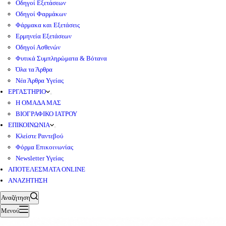
Οδηγοί Εξετάσεων
Οδηγοί Φαρμάκων
Φάρμακα και Εξετάσεις
Ερμηνεία Εξετάσεων
Οδηγοί Ασθενών
Φυτικά Συμπληρώματα & Βότανα
Όλα τα Άρθρα
Νέα Άρθρα Υγείας
ΕΡΓΑΣΤΗΡΙΟ
Η ΟΜΑΔΑ ΜΑΣ
ΒΙΟΓΡΑΦΙΚΟ ΙΑΤΡΟΥ
ΕΠΙΚΟΙΝΩΝΙΑ
Κλείστε Ραντεβού
Φόρμα Επικοινωνίας
Newsletter Υγείας
ΑΠΟΤΕΛΕΣΜΑΤΑ ONLINE
ΑΝΑΖΗΤΗΣΗ
Αναζήτηση
Μενού