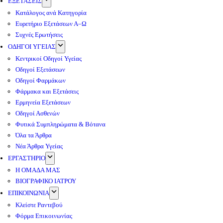
ΕΞΕΤΑΣΕΙΣ
Κατάλογος ανά Κατηγορία
Ευρετήριο Εξετάσεων Α–Ω
Συχνές Ερωτήσεις
ΟΔΗΓΟΙ ΥΓΕΙΑΣ
Κεντρικοί Οδηγοί Υγείας
Οδηγοί Εξετάσεων
Οδηγοί Φαρμάκων
Φάρμακα και Εξετάσεις
Ερμηνεία Εξετάσεων
Οδηγοί Ασθενών
Φυτικά Συμπληρώματα & Βότανα
Όλα τα Άρθρα
Νέα Άρθρα Υγείας
ΕΡΓΑΣΤΗΡΙΟ
Η ΟΜΑΔΑ ΜΑΣ
ΒΙΟΓΡΑΦΙΚΟ ΙΑΤΡΟΥ
ΕΠΙΚΟΙΝΩΝΙΑ
Κλείστε Ραντεβού
Φόρμα Επικοινωνίας