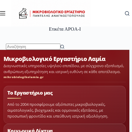
Μετάβαση
στο
περιεχόμενο
Ετικέτα
APOA-I
No
Μικροβιολογικό Εργαστήριο Λαμία
results
Διαγνωστικές υπηρεσίες υψηλού επιπέδου, με σύγχρονο εξοπλισμό,
ανθρώπινη εξυπηρέτηση και ιατρική ευθύνη σε κάθε αποτέλεσμα.
mikrobiologikolamia.gr
Το Εργαστήριο μας
Από το 2004 προσφέρουμε αξιόπιστες μικροβιολογικές,
αιματολογικές, βιοχημικές και ορμονικές εξετάσεις, με
προσωπική φροντίδα και υπεύθυνη ιατρική αξιολόγηση.
Κοινωνικά Δίκτυα