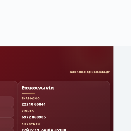
mikrobiologikolamia.gr
Επικοινωνία
ΤΗΛΕΦΩΝΟ
22310 66841
ΚΙΝΗΤΟ
6972 860905
ΔΙΕΥΘΥΝΣΗ
Έσλιν 19, Λαμία 35100