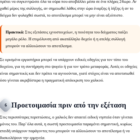
πρέπει να συγκεντρώσει όλα τα ούρα που αποβάλλει μέσα σε ένα πλήρες 24ωρο. Αν
χαθεί μέρος της συλλογής, αν σημειωθεί λάθος στην ώρα έναρξης ή λήξης ή αν το
δείγμα δεν φυλαχθεί σωστά, το αποτέλεσμα μπορεί να μην είναι αξιόπιστο.
Πρακτικά:
Στις εξετάσεις ιχνοστοιχείων, η ποιότητα του δείγματος παίζει
μεγάλο ρόλο. Η επιμόλυνση από ακατάλληλο δοχείο ή η ατελής συλλογή
μπορούν να αλλοιώσουν το αποτέλεσμα.
Σε ορισμένα εργαστήρια μπορεί να υπάρχουν ειδικές οδηγίες για τον τύπο του
δοχείου, για τη συντήρηση στο ψυγείο ή για τον τρόπο μεταφοράς. Αυτές οι οδηγίες
είναι σημαντικές και δεν πρέπει να αγνοούνται, γιατί στόχος είναι να αποτυπωθεί
όσο γίνεται ακριβέστερα η πραγματική απέκκριση του χαλκού.
Προετοιμασία πριν από την εξέταση
6
Στις περισσότερες περιπτώσεις, ο χαλκός δεν απαιτεί ειδική νηστεία όταν γίνεται
μόνος του. Παρ’ όλα αυτά, η σωστή προετοιμασία παραμένει σημαντική, κυρίως
επειδή υπάρχουν παράγοντες που μπορούν να αλλοιώσουν το αποτέλεσμα ή να
δυσκολέψουν την ερμηνεία.