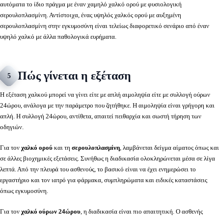
αυτόματα το ίδιο πράγμα με έναν χαμηλό χαλκό ορού με φυσιολογική
σερουλοπλασμίνη. Αντίστοιχα, ένας υψηλός χαλκός ορού με αυξημένη
σερουλοπλασμίνη στην εγκυμοσύνη είναι τελείως διαφορετικό σενάριο από έναν
υψηλό χαλκό με άλλα παθολογικά ευρήματα.
Πώς γίνεται η εξέταση
5
Η εξέταση χαλκού μπορεί να γίνει είτε με απλή αιμοληψία είτε με συλλογή ούρων
24ώρου, ανάλογα με την παράμετρο που ζητήθηκε. Η αιμοληψία είναι γρήγορη και
απλή. Η συλλογή 24ώρου, αντίθετα, απαιτεί πειθαρχία και σωστή τήρηση των
οδηγιών.
Για τον
χαλκό ορού
και τη
σερουλοπλασμίνη
, λαμβάνεται δείγμα αίματος όπως και
σε άλλες βιοχημικές εξετάσεις. Συνήθως η διαδικασία ολοκληρώνεται μέσα σε λίγα
λεπτά. Από την πλευρά του ασθενούς, το βασικό είναι να έχει ενημερώσει το
εργαστήριο και τον ιατρό για φάρμακα, συμπληρώματα και ειδικές καταστάσεις
όπως εγκυμοσύνη.
Για τον
χαλκό ούρων 24ώρου
, η διαδικασία είναι πιο απαιτητική. Ο ασθενής