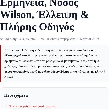
Ερμηνεία, Νόσος
Wilson, Έλλειψη &
Πλήρης Οδηγός
Δημοσίευση:
13 Οκτωβρίου 2025
• Τελευταία ενημέρωση:
22 Μαρτίου 2026
Συνοπτικά:
Η εξέταση χαλκού βοηθά στη διερεύνηση
νόσου Wilson
,
έλλειψης χαλκού
, διαταραχών απορρόφησης, ηπατικών προβλημάτων και
ορισμένων αιματολογικών ή νευρολογικών συμπτωμάτων. Στην πράξη, ο
χαλκός σχεδόν ποτέ δεν ερμηνεύεται μόνος του: χρειάζεται συνδυασμός με
σερουλοπλασμίνη
, συχνά με
χαλκό ούρων 24ώρου
, και πάντα με την κλινική
εικόνα.
Περιεχόμενα
Τι είναι ο χαλκός και γιατί μετριέται