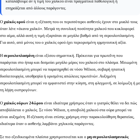
καταλάβουμε αν η τιμή του χαλκού είναι πραγματικά παθολογική ή
επηρεάζεται από άλλους παράγοντες.
Ο
χαλκός ορού
είναι η εξέταση που οι περισσότεροι ασθενείς έχουν στο μυαλό τους
όταν λένε «έκανα χαλκό». Μετρά τη συνολική ποσότητα χαλκού που κυκλοφορεί
στο αίμα, αλλά αυτή η τιμή εξαρτάται σε μεγάλο βαθμό από τη σερουλοπλασμίνη.
Για αυτό, από μόνος του ο χαλκός ορού έχει περιορισμένη ερμηνευτική αξία.
Η
σερουλοπλασμίνη
είναι εξίσου σημαντική. Πρόκειται για πρωτεΐνη που
παράγεται στο ήπαρ και δεσμεύει μεγάλο μέρος του χαλκού στο πλάσμα. Μειωμένη
σερουλοπλασμίνη μπορεί να παρατηρηθεί σε νόσο Wilson, σοβαρή ηπατική
δυσλειτουργία, υποθρεψία ή ορισμένες απώλειες πρωτεϊνών. Αυξημένη
σερουλοπλασμίνη μπορεί να εμφανιστεί στην κύηση, στη φλεγμονή, σε λοίμωξη ή με
τη λήψη οιστρογόνων.
Ο
χαλκός ούρων 24ώρου
είναι ιδιαίτερα χρήσιμος όταν ο γιατρός θέλει να δει πώς
αποβάλλεται ο χαλκός. Σε νόσο Wilson, η αποβολή χαλκού στα ούρα μπορεί να
είναι αυξημένη. Η εξέταση είναι επίσης χρήσιμη στην παρακολούθηση θεραπείας,
ιδιαίτερα όταν ο ασθενής λαμβάνει χηλικούς παράγοντες.
Σε πιο εξειδικευμένα πλαίσια χρησιμοποιείται και ο
μη-σερουλοπλασμινικός