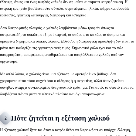
έλλειψη, όπως και ένας υψηλός χαλκός δεν σημαίνει αυτόματα υπερφόρτωση. Η
ιατρική ερμηνεία βασίζεται στο σύνολο: συμπτώματα, ηλικία, φάρμακα, συνοδές
εξετάσεις, ηπατική λειτουργία, διατροφή και ιστορικό.
Από διατροφικής πλευράς, ο χαλκός λαμβάνεται μέσω τροφών όπως τα
οστρακοειδή, το συκώτι, οι ξηροί καρποί, οι σπόροι, το κακάο, τα όσπρια και
ορισμένα δημητριακά ολικής άλεσης. Ωστόσο, η διατροφική πρόσληψη δεν είναι το
μόνο που καθορίζει τις εργαστηριακές τιμές. Σημαντικό ρόλο έχει και το πώς
απορροφάται, μεταφέρεται, αποθηκεύεται και αποβάλλεται ο χαλκός από τον
οργανισμό.
Με απλά λόγια, ο χαλκός είναι μια εξέταση με «μεταβολικό βάθος». Δεν
χρησιμοποιείται τόσο συχνά όσο ο σίδηρος ή η φερριτίνη, αλλά όταν ζητείται
συνήθως υπάρχει συγκεκριμένο διαγνωστικό ερώτημα. Για αυτό, το σωστό είναι να
διαβάζεται πάντα μέσα σε κλινικό πλαίσιο και όχι απομονωμένα.
Πότε ζητείται η εξέταση χαλκού
2
Η εξέταση χαλκού ζητείται όταν ο ιατρός θέλει να διερευνήσει αν υπάρχει έλλειψη,