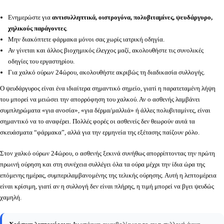
Ενημερώστε για
αντισυλληπτικά, οιστρογόνα, πολυβιταμίνες, ψευδάργυρο,
χηλικούς παράγοντες
.
Μην διακόπτετε φάρμακα μόνοι σας χωρίς ιατρική οδηγία.
Αν γίνεται και άλλος βιοχημικός έλεγχος μαζί, ακολουθήστε τις συνολικές
οδηγίες του εργαστηρίου.
Για χαλκό ούρων 24ώρου, ακολουθήστε ακριβώς τη διαδικασία συλλογής.
Ο ψευδάργυρος είναι ένα ιδιαίτερα σημαντικό σημείο, γιατί η παρατεταμένη λήψη
του μπορεί να μειώσει την απορρόφηση του χαλκού. Αν ο ασθενής λαμβάνει
συμπληρώματα «για ανοσία», «για δέρμα/μαλλιά» ή άλλες πολυβιταμίνες, είναι
σημαντικό να το αναφέρει. Πολλές φορές οι ασθενείς δεν θεωρούν αυτά τα
σκευάσματα “φάρμακα”, αλλά για την ερμηνεία της εξέτασης παίζουν ρόλο.
Στον χαλκό ούρων 24ώρου, ο ασθενής ξεκινά συνήθως απορρίπτοντας την πρώτη
πρωινή ούρηση και στη συνέχεια συλλέγει όλα τα ούρα μέχρι την ίδια ώρα της
επόμενης ημέρας, συμπεριλαμβανομένης της τελικής ούρησης. Αυτή η λεπτομέρεια
είναι κρίσιμη, γιατί αν η συλλογή δεν είναι πλήρης, η τιμή μπορεί να βγει ψευδώς
χαμηλή.