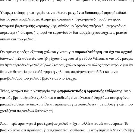
Υπάρχει επίσης η κατηγορία των ασθενών με
χρόνια δυσαπορρόφηση
ή ειδικά
διατροφικά προβλήματα. Άτομα με κοιλιοκάκη, φλεγμονώδη νόσο εντέρου,
ιστορικό βαριατρικής χειρουργικής, σύνδρομο βραχέος εντέρου ή μακροχρόνια
παρεντερική διατροφή μπορεί να εμφανίσουν διαταραχές ιχνοστοιχείων, μεταξύ
αυτών και του χαλκού.
Ορισμένες φορές η εξέταση χαλκού γίνεται για
παρακολούθηση
και όχι για αρχική
διάγνωση. Σε ασθενείς που ήδη έχουν διαγνωστεί με νόσο Wilson, ο γιατρός μπορεί
να ζητά περιοδικά χαλκό ούρων 24ώρου, χαλκό ορού και άλλες παραμέτρους για να
δει αν η θεραπεία με ψευδάργυρο ή χηλικούς παράγοντες αποδίδει και αν ο
μεταβολισμός του χαλκού βρίσκεται υπό έλεγχο.
Τέλος, υπάρχει και η κατηγορία της
φαρμακευτικής ή ορμονικής επίδρασης
. Αν ο
γιατρός βρει αυξημένο χαλκό και ο ασθενής είναι έγκυος ή λαμβάνει οιστρογόνα,
μπορεί να θέλει να διευκρινίσει αν πρόκειται για φυσιολογική μεταβολή ή κάτι που
χρειάζεται παραπάνω διερεύνηση.
Άρα, η ερώτηση «γιατί μου έγραψαν χαλκό;» έχει πολλές πιθανές απαντήσεις. Το
βασικό είναι ότι πρόκειται για εξέταση που συνδέεται με στοχευμένη κλινική σκέψη