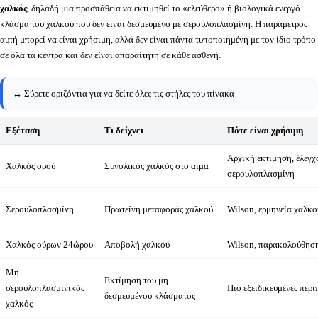
χαλκός
, δηλαδή μια προσπάθεια να εκτιμηθεί το «ελεύθερο» ή βιολογικά ενεργό
κλάσμα του χαλκού που δεν είναι δεσμευμένο με σερουλοπλασμίνη. Η παράμετρος
αυτή μπορεί να είναι χρήσιμη, αλλά δεν είναι πάντα τυποποιημένη με τον ίδιο τρόπο
σε όλα τα κέντρα και δεν είναι απαραίτητη σε κάθε ασθενή.
↔️ Σύρετε οριζόντια για να δείτε όλες τις στήλες του πίνακα
Εξέταση
Τι δείχνει
Πότε είναι χρήσιμη
Αρχική εκτίμηση, έλεγχο
Χαλκός ορού
Συνολικός χαλκός στο αίμα
σερουλοπλασμίνη
Σερουλοπλασμίνη
Πρωτεΐνη μεταφοράς χαλκού
Wilson, ερμηνεία χαλκο
Χαλκός ούρων 24ώρου
Αποβολή χαλκού
Wilson, παρακολούθηση
Μη-
Εκτίμηση του μη
σερουλοπλασμινικός
Πιο εξειδικευμένες περι
δεσμευμένου κλάσματος
χαλκός