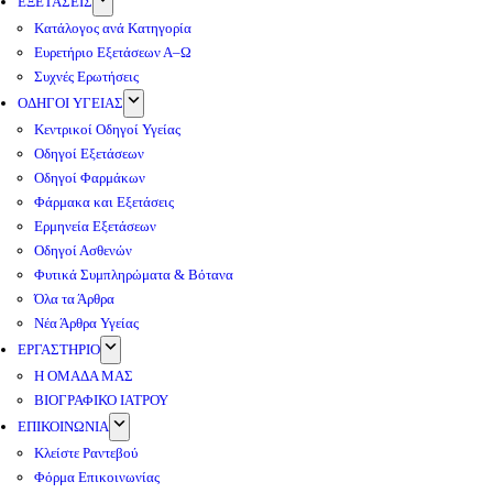
ΕΞΕΤΑΣΕΙΣ
Κατάλογος ανά Κατηγορία
Ευρετήριο Εξετάσεων Α–Ω
Συχνές Ερωτήσεις
ΟΔΗΓΟΙ ΥΓΕΙΑΣ
Κεντρικοί Οδηγοί Υγείας
Οδηγοί Εξετάσεων
Οδηγοί Φαρμάκων
Φάρμακα και Εξετάσεις
Ερμηνεία Εξετάσεων
Οδηγοί Ασθενών
Φυτικά Συμπληρώματα & Βότανα
Όλα τα Άρθρα
Νέα Άρθρα Υγείας
ΕΡΓΑΣΤΗΡΙΟ
Η ΟΜΑΔΑ ΜΑΣ
ΒΙΟΓΡΑΦΙΚΟ ΙΑΤΡΟΥ
ΕΠΙΚΟΙΝΩΝΙΑ
Κλείστε Ραντεβού
Φόρμα Επικοινωνίας