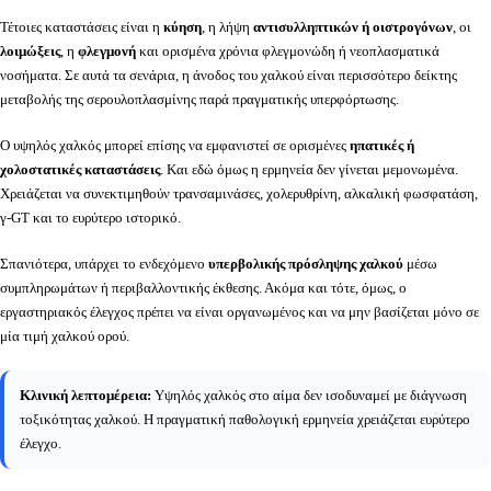
Τέτοιες καταστάσεις είναι η
κύηση
, η λήψη
αντισυλληπτικών ή οιστρογόνων
, οι
λοιμώξεις
, η
φλεγμονή
και ορισμένα χρόνια φλεγμονώδη ή νεοπλασματικά
νοσήματα. Σε αυτά τα σενάρια, η άνοδος του χαλκού είναι περισσότερο δείκτης
μεταβολής της σερουλοπλασμίνης παρά πραγματικής υπερφόρτωσης.
Ο υψηλός χαλκός μπορεί επίσης να εμφανιστεί σε ορισμένες
ηπατικές ή
χολοστατικές καταστάσεις
. Και εδώ όμως η ερμηνεία δεν γίνεται μεμονωμένα.
Χρειάζεται να συνεκτιμηθούν τρανσαμινάσες, χολερυθρίνη, αλκαλική φωσφατάση,
γ-GT και το ευρύτερο ιστορικό.
Σπανιότερα, υπάρχει το ενδεχόμενο
υπερβολικής πρόσληψης χαλκού
μέσω
συμπληρωμάτων ή περιβαλλοντικής έκθεσης. Ακόμα και τότε, όμως, ο
εργαστηριακός έλεγχος πρέπει να είναι οργανωμένος και να μην βασίζεται μόνο σε
μία τιμή χαλκού ορού.
Κλινική λεπτομέρεια:
Υψηλός χαλκός στο αίμα δεν ισοδυναμεί με διάγνωση
τοξικότητας χαλκού. Η πραγματική παθολογική ερμηνεία χρειάζεται ευρύτερο
έλεγχο.