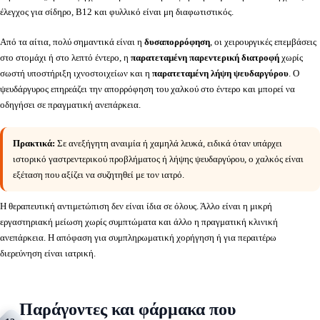
έλεγχος για σίδηρο, B12 και φυλλικό είναι μη διαφωτιστικός.
Από τα αίτια, πολύ σημαντικά είναι η
δυσαπορρόφηση
, οι χειρουργικές επεμβάσεις
στο στομάχι ή στο λεπτό έντερο, η
παρατεταμένη παρεντερική διατροφή
χωρίς
σωστή υποστήριξη ιχνοστοιχείων και η
παρατεταμένη λήψη ψευδαργύρου
. Ο
ψευδάργυρος επηρεάζει την απορρόφηση του χαλκού στο έντερο και μπορεί να
οδηγήσει σε πραγματική ανεπάρκεια.
Πρακτικά:
Σε ανεξήγητη αναιμία ή χαμηλά λευκά, ειδικά όταν υπάρχει
ιστορικό γαστρεντερικού προβλήματος ή λήψης ψευδαργύρου, ο χαλκός είναι
εξέταση που αξίζει να συζητηθεί με τον ιατρό.
Η θεραπευτική αντιμετώπιση δεν είναι ίδια σε όλους. Άλλο είναι η μικρή
εργαστηριακή μείωση χωρίς συμπτώματα και άλλο η πραγματική κλινική
ανεπάρκεια. Η απόφαση για συμπληρωματική χορήγηση ή για περαιτέρω
διερεύνηση είναι ιατρική.
Παράγοντες και φάρμακα που