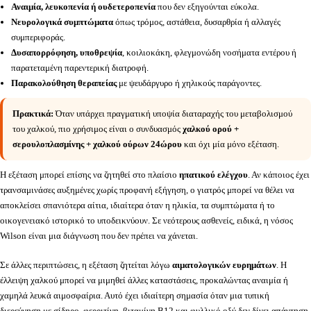
Αναιμία, λευκοπενία ή ουδετεροπενία
που δεν εξηγούνται εύκολα.
Νευρολογικά συμπτώματα
όπως τρόμος, αστάθεια, δυσαρθρία ή αλλαγές
συμπεριφοράς.
Δυσαπορρόφηση, υποθρεψία
, κοιλιοκάκη, φλεγμονώδη νοσήματα εντέρου ή
παρατεταμένη παρεντερική διατροφή.
Παρακολούθηση θεραπείας
με ψευδάργυρο ή χηλικούς παράγοντες.
Πρακτικά:
Όταν υπάρχει πραγματική υποψία διαταραχής του μεταβολισμού
του χαλκού, πιο χρήσιμος είναι ο συνδυασμός
χαλκού ορού +
σερουλοπλασμίνης + χαλκού ούρων 24ώρου
και όχι μία μόνο εξέταση.
Η εξέταση μπορεί επίσης να ζητηθεί στο πλαίσιο
ηπατικού ελέγχου
. Αν κάποιος έχει
τρανσαμινάσες αυξημένες χωρίς προφανή εξήγηση, ο γιατρός μπορεί να θέλει να
αποκλείσει σπανιότερα αίτια, ιδιαίτερα όταν η ηλικία, τα συμπτώματα ή το
οικογενειακό ιστορικό το υποδεικνύουν. Σε νεότερους ασθενείς, ειδικά, η νόσος
Wilson είναι μια διάγνωση που δεν πρέπει να χάνεται.
Σε άλλες περιπτώσεις, η εξέταση ζητείται λόγω
αιματολογικών ευρημάτων
. Η
έλλειψη χαλκού μπορεί να μιμηθεί άλλες καταστάσεις, προκαλώντας αναιμία ή
χαμηλά λευκά αιμοσφαίρια. Αυτό έχει ιδιαίτερη σημασία όταν μια τυπική
διερεύνηση με σίδηρο, φερριτίνη, βιταμίνη B12 και φυλλικό οξύ δεν δίνει απάντηση.