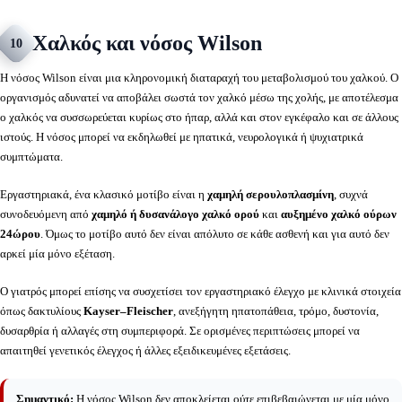
Χαλκός και νόσος Wilson
10
Η νόσος Wilson είναι μια κληρονομική διαταραχή του μεταβολισμού του χαλκού. Ο
οργανισμός αδυνατεί να αποβάλει σωστά τον χαλκό μέσω της χολής, με αποτέλεσμα
ο χαλκός να συσσωρεύεται κυρίως στο ήπαρ, αλλά και στον εγκέφαλο και σε άλλους
ιστούς. Η νόσος μπορεί να εκδηλωθεί με ηπατικά, νευρολογικά ή ψυχιατρικά
συμπτώματα.
Εργαστηριακά, ένα κλασικό μοτίβο είναι η
χαμηλή σερουλοπλασμίνη
, συχνά
συνοδευόμενη από
χαμηλό ή δυσανάλογο χαλκό ορού
και
αυξημένο χαλκό ούρων
24ώρου
. Όμως το μοτίβο αυτό δεν είναι απόλυτο σε κάθε ασθενή και για αυτό δεν
αρκεί μία μόνο εξέταση.
Ο γιατρός μπορεί επίσης να συσχετίσει τον εργαστηριακό έλεγχο με κλινικά στοιχεία
όπως δακτυλίους
Kayser–Fleischer
, ανεξήγητη ηπατοπάθεια, τρόμο, δυστονία,
δυσαρθρία ή αλλαγές στη συμπεριφορά. Σε ορισμένες περιπτώσεις μπορεί να
απαιτηθεί γενετικός έλεγχος ή άλλες εξειδικευμένες εξετάσεις.
Σημαντικό:
Η νόσος Wilson δεν αποκλείεται ούτε επιβεβαιώνεται με μία μόνο