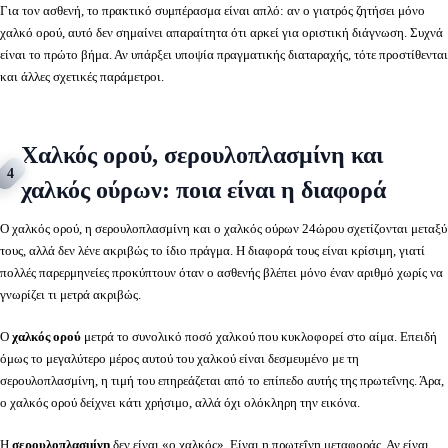
Για τον ασθενή, το πρακτικό συμπέρασμα είναι απλό: αν ο γιατρός ζητήσει μόνο
χαλκό ορού, αυτό δεν σημαίνει απαραίτητα ότι αρκεί για οριστική διάγνωση. Συχνά
είναι το πρώτο βήμα. Αν υπάρξει υποψία πραγματικής διαταραχής, τότε προστίθενται
και άλλες σχετικές παράμετροι.
Χαλκός ορού, σερουλοπλασμίνη και
4
χαλκός ούρων: ποια είναι η διαφορά
Ο χαλκός ορού, η σερουλοπλασμίνη και ο χαλκός ούρων 24ώρου σχετίζονται μεταξύ
τους, αλλά δεν λένε ακριβώς το ίδιο πράγμα. Η διαφορά τους είναι κρίσιμη, γιατί
πολλές παρερμηνείες προκύπτουν όταν ο ασθενής βλέπει μόνο έναν αριθμό χωρίς να
γνωρίζει τι μετρά ακριβώς.
Ο
χαλκός ορού
μετρά το συνολικό ποσό χαλκού που κυκλοφορεί στο αίμα. Επειδή
όμως το μεγαλύτερο μέρος αυτού του χαλκού είναι δεσμευμένο με τη
σερουλοπλασμίνη, η τιμή του επηρεάζεται από το επίπεδο αυτής της πρωτεΐνης. Άρα,
ο χαλκός ορού δείχνει κάτι χρήσιμο, αλλά όχι ολόκληρη την εικόνα.
Η
σερουλοπλασμίνη
δεν είναι «ο χαλκός». Είναι η πρωτεΐνη μεταφοράς. Αν είναι