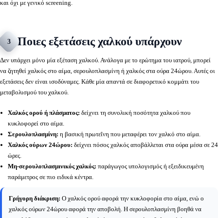
και όχι με γενικό screening.
Ποιες εξετάσεις χαλκού υπάρχουν
3
Δεν υπάρχει μόνο μία εξέταση χαλκού. Ανάλογα με το ερώτημα του ιατρού, μπορεί
να ζητηθεί χαλκός στο αίμα, σερουλοπλασμίνη ή χαλκός στα ούρα 24ώρου. Αυτές οι
εξετάσεις δεν είναι ισοδύναμες. Κάθε μία απαντά σε διαφορετικό κομμάτι του
μεταβολισμού του χαλκού.
Χαλκός ορού ή πλάσματος:
δείχνει τη συνολική ποσότητα χαλκού που
κυκλοφορεί στο αίμα.
Σερουλοπλασμίνη:
η βασική πρωτεΐνη που μεταφέρει τον χαλκό στο αίμα.
Χαλκός ούρων 24ώρου:
δείχνει πόσος χαλκός αποβάλλεται στα ούρα μέσα σε 24
ώρες.
Μη-σερουλοπλασμινικός χαλκός:
παράγωγος υπολογισμός ή εξειδικευμένη
παράμετρος σε πιο ειδικά κέντρα.
Γρήγορη διάκριση:
Ο χαλκός ορού αφορά την κυκλοφορία στο αίμα, ενώ ο
χαλκός ούρων 24ώρου αφορά την αποβολή. Η σερουλοπλασμίνη βοηθά να