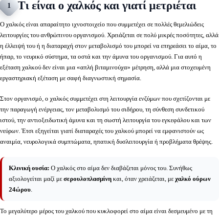
Τι είναι ο χαλκός και γιατί μετριέται
1
Ο χαλκός είναι απαραίτητο ιχνοστοιχείο που συμμετέχει σε πολλές θεμελιώδεις
λειτουργίες του ανθρώπινου οργανισμού. Χρειάζεται σε πολύ μικρές ποσότητες, αλλά
η έλλειψή του ή η διαταραχή στον μεταβολισμό του μπορεί να επηρεάσει το αίμα, το
ήπαρ, το νευρικό σύστημα, τα οστά και την άμυνα του οργανισμού. Για αυτό η
εξέταση χαλκού δεν είναι μια «απλή βιταμινούχα» μέτρηση, αλλά μια στοχευμένη
εργαστηριακή εξέταση με σαφή διαγνωστική σημασία.
Στον οργανισμό, ο χαλκός συμμετέχει στη λειτουργία ενζύμων που σχετίζονται με
την παραγωγή ενέργειας, τον μεταβολισμό του σιδήρου, τη σύνθεση συνδετικού
ιστού, την αντιοξειδωτική άμυνα και τη σωστή λειτουργία του εγκεφάλου και των
νεύρων. Έτσι εξηγείται γιατί διαταραχές του χαλκού μπορεί να εμφανιστούν ως
αναιμία, νευρολογικά συμπτώματα, ηπατική δυσλειτουργία ή προβλήματα θρέψης.
Κλινική ουσία:
Ο χαλκός στο αίμα δεν διαβάζεται μόνος του. Συνήθως
αξιολογείται μαζί με
σερουλοπλασμίνη
και, όταν χρειάζεται, με
χαλκό ούρων
24ώρου
.
Το μεγαλύτερο μέρος του χαλκού που κυκλοφορεί στο αίμα είναι δεσμευμένο με τη