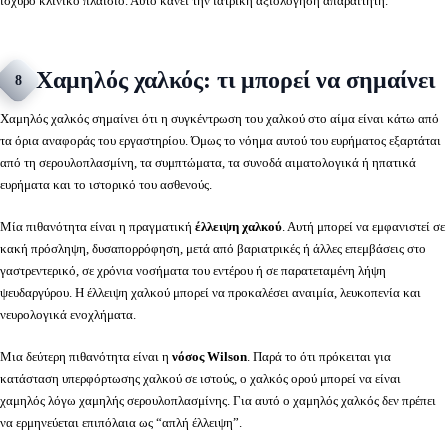
ισχυρό κλινικό πλαίσιο. Αυτό κάνει την ιατρική αξιολόγηση απαραίτητη.
Χαμηλός χαλκός: τι μπορεί να σημαίνει
8
Χαμηλός χαλκός σημαίνει ότι η συγκέντρωση του χαλκού στο αίμα είναι κάτω από
τα όρια αναφοράς του εργαστηρίου. Όμως το νόημα αυτού του ευρήματος εξαρτάται
από τη σερουλοπλασμίνη, τα συμπτώματα, τα συνοδά αιματολογικά ή ηπατικά
ευρήματα και το ιστορικό του ασθενούς.
Μία πιθανότητα είναι η πραγματική
έλλειψη χαλκού
. Αυτή μπορεί να εμφανιστεί σε
κακή πρόσληψη, δυσαπορρόφηση, μετά από βαριατρικές ή άλλες επεμβάσεις στο
γαστρεντερικό, σε χρόνια νοσήματα του εντέρου ή σε παρατεταμένη λήψη
ψευδαργύρου. Η έλλειψη χαλκού μπορεί να προκαλέσει αναιμία, λευκοπενία και
νευρολογικά ενοχλήματα.
Μια δεύτερη πιθανότητα είναι η
νόσος Wilson
. Παρά το ότι πρόκειται για
κατάσταση υπερφόρτωσης χαλκού σε ιστούς, ο χαλκός ορού μπορεί να είναι
χαμηλός λόγω χαμηλής σερουλοπλασμίνης. Για αυτό ο χαμηλός χαλκός δεν πρέπει
να ερμηνεύεται επιπόλαια ως “απλή έλλειψη”.