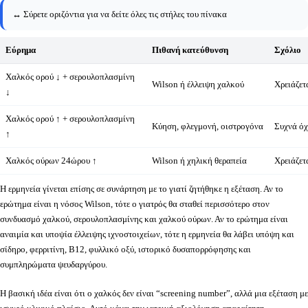
↔️ Σύρετε οριζόντια για να δείτε όλες τις στήλες του πίνακα
Εύρημα
Πιθανή κατεύθυνση
Σχόλιο
Χαλκός ορού ↓ + σερουλοπλασμίνη
Wilson ή έλλειψη χαλκού
Χρειάζετ
↓
Χαλκός ορού ↑ + σερουλοπλασμίνη
Κύηση, φλεγμονή, οιστρογόνα
Συχνά όχ
↑
Χαλκός ούρων 24ώρου ↑
Wilson ή χηλική θεραπεία
Χρειάζετ
Η ερμηνεία γίνεται επίσης σε συνάρτηση με το γιατί ζητήθηκε η εξέταση. Αν το
ερώτημα είναι η νόσος Wilson, τότε ο γιατρός θα σταθεί περισσότερο στον
συνδυασμό χαλκού, σερουλοπλασμίνης και χαλκού ούρων. Αν το ερώτημα είναι
αναιμία και υποψία έλλειψης ιχνοστοιχείων, τότε η ερμηνεία θα λάβει υπόψη και
σίδηρο, φερριτίνη, B12, φυλλικό οξύ, ιστορικό δυσαπορρόφησης και
συμπληρώματα ψευδαργύρου.
Η βασική ιδέα είναι ότι ο χαλκός δεν είναι “screening number”, αλλά μια εξέταση με