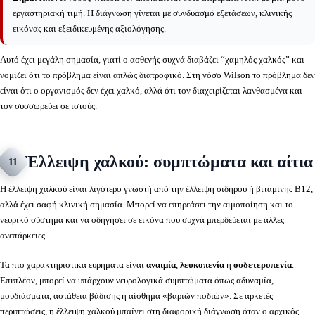
εργαστηριακή τιμή. Η διάγνωση γίνεται με συνδυασμό εξετάσεων, κλινικής
εικόνας και εξειδικευμένης αξιολόγησης.
Αυτό έχει μεγάλη σημασία, γιατί ο ασθενής συχνά διαβάζει “χαμηλός χαλκός” και
νομίζει ότι το πρόβλημα είναι απλώς διατροφικό. Στη νόσο Wilson το πρόβλημα δεν
είναι ότι ο οργανισμός δεν έχει χαλκό, αλλά ότι τον διαχειρίζεται λανθασμένα και
τον συσσωρεύει σε ιστούς.
Έλλειψη χαλκού: συμπτώματα και αίτια
11
Η έλλειψη χαλκού είναι λιγότερο γνωστή από την έλλειψη σιδήρου ή βιταμίνης B12,
αλλά έχει σαφή κλινική σημασία. Μπορεί να επηρεάσει την αιμοποίηση και το
νευρικό σύστημα και να οδηγήσει σε εικόνα που συχνά μπερδεύεται με άλλες
ανεπάρκειες.
Τα πιο χαρακτηριστικά ευρήματα είναι
αναιμία
,
λευκοπενία
ή
ουδετεροπενία
.
Επιπλέον, μπορεί να υπάρχουν νευρολογικά συμπτώματα όπως αδυναμία,
μουδιάσματα, αστάθεια βάδισης ή αίσθημα «βαριών ποδιών». Σε αρκετές
περιπτώσεις, η έλλειψη χαλκού μπαίνει στη διαφορική διάγνωση όταν ο αρχικός