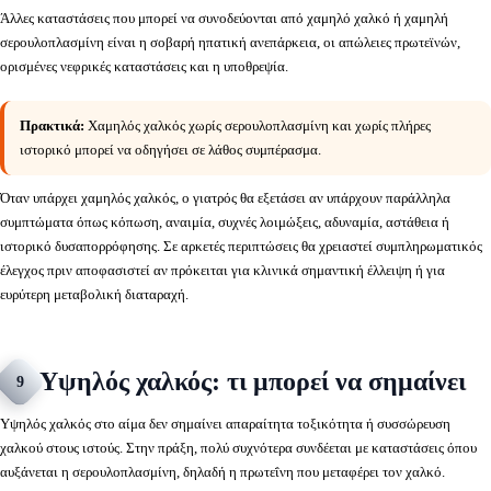
Άλλες καταστάσεις που μπορεί να συνοδεύονται από χαμηλό χαλκό ή χαμηλή
σερουλοπλασμίνη είναι η σοβαρή ηπατική ανεπάρκεια, οι απώλειες πρωτεϊνών,
ορισμένες νεφρικές καταστάσεις και η υποθρεψία.
Πρακτικά:
Χαμηλός χαλκός χωρίς σερουλοπλασμίνη και χωρίς πλήρες
ιστορικό μπορεί να οδηγήσει σε λάθος συμπέρασμα.
Όταν υπάρχει χαμηλός χαλκός, ο γιατρός θα εξετάσει αν υπάρχουν παράλληλα
συμπτώματα όπως κόπωση, αναιμία, συχνές λοιμώξεις, αδυναμία, αστάθεια ή
ιστορικό δυσαπορρόφησης. Σε αρκετές περιπτώσεις θα χρειαστεί συμπληρωματικός
έλεγχος πριν αποφασιστεί αν πρόκειται για κλινικά σημαντική έλλειψη ή για
ευρύτερη μεταβολική διαταραχή.
Υψηλός χαλκός: τι μπορεί να σημαίνει
9
Υψηλός χαλκός στο αίμα δεν σημαίνει απαραίτητα τοξικότητα ή συσσώρευση
χαλκού στους ιστούς. Στην πράξη, πολύ συχνότερα συνδέεται με καταστάσεις όπου
αυξάνεται η σερουλοπλασμίνη, δηλαδή η πρωτεΐνη που μεταφέρει τον χαλκό.