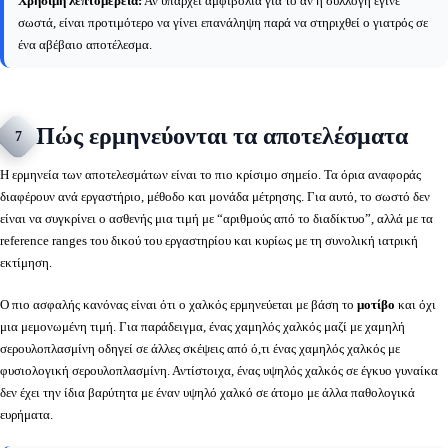
Χρήσιμη λεπτομέρεια:
Αν υπάρχει αμφιβολία για το αν η συλλογή έγινε
σωστά, είναι προτιμότερο να γίνει επανάληψη παρά να στηριχθεί ο γιατρός σε
ένα αβέβαιο αποτέλεσμα.
Πώς ερμηνεύονται τα αποτελέσματα
7
Η ερμηνεία των αποτελεσμάτων είναι το πιο κρίσιμο σημείο. Τα όρια αναφοράς
διαφέρουν ανά εργαστήριο, μέθοδο και μονάδα μέτρησης. Για αυτό, το σωστό δεν
είναι να συγκρίνει ο ασθενής μια τιμή με “αριθμούς από το διαδίκτυο”, αλλά με τα
reference ranges του δικού του εργαστηρίου και κυρίως με τη συνολική ιατρική
εκτίμηση.
Ο πιο ασφαλής κανόνας είναι ότι ο χαλκός ερμηνεύεται με βάση το
μοτίβο
και όχι
μια μεμονωμένη τιμή. Για παράδειγμα, ένας χαμηλός χαλκός μαζί με χαμηλή
σερουλοπλασμίνη οδηγεί σε άλλες σκέψεις από ό,τι ένας χαμηλός χαλκός με
φυσιολογική σερουλοπλασμίνη. Αντίστοιχα, ένας υψηλός χαλκός σε έγκυο γυναίκα
δεν έχει την ίδια βαρύτητα με έναν υψηλό χαλκό σε άτομο με άλλα παθολογικά
ευρήματα.