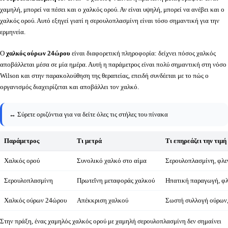
χαμηλή, μπορεί να πέσει και ο χαλκός ορού. Αν είναι υψηλή, μπορεί να ανέβει και ο
χαλκός ορού. Αυτό εξηγεί γιατί η σερουλοπλασμίνη είναι τόσο σημαντική για την
ερμηνεία.
Ο
χαλκός ούρων 24ώρου
είναι διαφορετική πληροφορία: δείχνει πόσος χαλκός
αποβάλλεται μέσα σε μία ημέρα. Αυτή η παράμετρος είναι πολύ σημαντική στη νόσο
Wilson και στην παρακολούθηση της θεραπείας, επειδή συνδέεται με το πώς ο
οργανισμός διαχειρίζεται και αποβάλλει τον χαλκό.
↔️ Σύρετε οριζόντια για να δείτε όλες τις στήλες του πίνακα
Παράμετρος
Τι μετρά
Τι επηρεάζει την τιμή
Χαλκός ορού
Συνολικό χαλκό στο αίμα
Σερουλοπλασμίνη, φλε
Σερουλοπλασμίνη
Πρωτεΐνη μεταφοράς χαλκού
Ηπατική παραγωγή, φλ
Χαλκός ούρων 24ώρου
Απέκκριση χαλκού
Σωστή συλλογή ούρων,
Στην πράξη, ένας χαμηλός χαλκός ορού με χαμηλή σερουλοπλασμίνη δεν σημαίνει