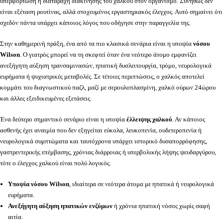
υπερφόρτωση ή διαταραχή διακίνησης του χαλκού στον οργανισμό. Συνήθως δεν
είναι εξέταση ρουτίνας, αλλά στοχευμένος εργαστηριακός έλεγχος. Αυτό σημαίνει ότι
σχεδόν πάντα υπάρχει κάποιος λόγος που οδήγησε στην παραγγελία της.
Στην καθημερινή πράξη, ένα από τα πιο κλασικά σενάρια είναι η υποψία
νόσου
Wilson
. Ο γιατρός μπορεί να τη σκεφτεί όταν ένα νεότερο άτομο εμφανίζει
ανεξήγητη αύξηση τρανσαμινασών, ηπατική δυσλειτουργία, τρόμο, νευρολογικά
ευρήματα ή ψυχιατρικές μεταβολές. Σε τέτοιες περιπτώσεις, ο χαλκός αποτελεί
κομμάτι του διαγνωστικού παζλ, μαζί με σερουλοπλασμίνη, χαλκό ούρων 24ώρου
και άλλες εξειδικευμένες εξετάσεις.
Ένα δεύτερο σημαντικό σενάριο είναι η υποψία
έλλειψης χαλκού
. Αν κάποιος
ασθενής έχει αναιμία που δεν εξηγείται εύκολα, λευκοπενία, ουδετεροπενία ή
νευρολογικά συμπτώματα και ταυτόχρονα υπάρχει ιστορικό δυσαπορρόφησης,
γαστρεντερικής επέμβασης, χρόνιας διάρροιας ή υπερβολικής λήψης ψευδαργύρου,
τότε ο έλεγχος χαλκού είναι πολύ λογικός.
Υποψία νόσου Wilson
, ιδιαίτερα σε νεότερα άτομα με ηπατικά ή νευρολογικά
ευρήματα.
Ανεξήγητη αύξηση ηπατικών ενζύμων
ή χρόνια ηπατική νόσος χωρίς σαφή
αιτία.