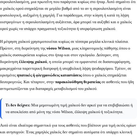
σερουλοπλασμίνη, μια πρωτεΐνη που παράγεται κυρίως στο ήπαρ. Αυτό σημαίνει ότι
ο χαλκός ορού επηρεάζεται σε μεγάλο βαθμό από το αν η σερουλοπλασμίνη είναι
φυσιολογική, αυξημένη ή χαμηλή. Για παράδειγμα, στην κύηση ή κατά τη λήψη
οιστρογόνων η σερουλοπλασμίνη αυξάνεται, άρα μπορεί να αυξηθεί και ο χαλκός
ορού χωρίς να υπάρχει πραγματική τοξικότητα ή υπερφόρτωση χαλκού.
Η μέτρηση χαλκού χρησιμοποιείται κυρίως σε τέσσερα μεγάλα κλινικά πλαίσια.
Πρώτον, στη διερεύνηση της
νόσου Wilson
, μιας κληρονομικής πάθησης όπου ο
χαλκός συσσωρεύεται κυρίως στο ήπαρ και στον εγκέφαλο. Δεύτερον, στη
διερεύνηση
έλλειψης χαλκού
, η οποία μπορεί να εμφανιστεί σε δυσαπορρόφηση,
μακροχρόνια παρεντερική διατροφή ή υπερβολική λήψη ψευδαργύρου. Τρίτον, σε
ορισμένες
ηπατικές ή φλεγμονώδεις καταστάσεις
όπου ο χαλκός επηρεάζεται
δευτερογενώς. Και τέταρτον, στην
παρακολούθηση θεραπείας
σε ασθενείς που ήδη
αντιμετωπίζονται για διαταραχές μεταβολισμού του χαλκού.
Τι δεν δείχνει:
Μια μεμονωμένη τιμή χαλκού δεν αρκεί για να επιβεβαιώσει ή
να αποκλείσει από μόνη της νόσο Wilson, έλλειψη χαλκού ή τοξικότητα.
Αυτό είναι ιδιαίτερα σημαντικό για τους ασθενείς που βλέπουν μια τιμή εκτός ορίων
και ανησυχούν. Ένας χαμηλός χαλκός δεν σημαίνει αυτόματα ότι υπάρχει κλινική